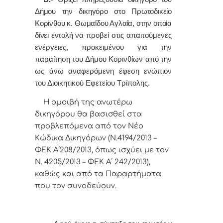
Δήμου την δικηγόρο στο Πρωτοδικείο
Κορίνθου
κ. Θωμαΐδου Αγλαΐα, στην οποία
δίνει εντολή
να προβεί στις απαιτούμενες
ενέργειες, προκειμένου για την
παραίτηση του Δήμου Κορινθίων από την
ως άνω αναφερόμενη έφεση ενώπιον
του Διοικητικού Εφετείου Τρίπολης.
Η αμοιβή της ανωτέρω
δικηγόρου θα βασισθεί στα
προβλεπόμενα από τον Νέο
Κώδικα Δικηγόρων (Ν.4194/2013 –
ΦΕΚ Α΄208/2013, όπως ισχύει με τον
Ν. 4205/2013 – ΦΕΚ Α΄ 242/2013),
καθώς και από τα Παραρτήματα
που τον συνοδεύουν.