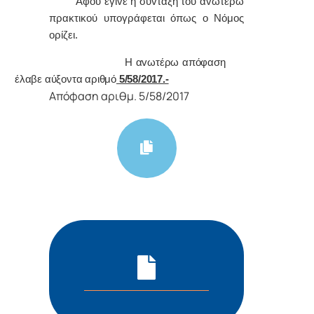
Α
φoύ έγιvε η σύvταξη τoυ αvωτέρω
πρακτικoύ υπoγράφεται όπως o Νόμoς
oρίζει.
Η αvωτέρω απόφαση
έλαβε αύξοντα αριθμό
5/58/2017.-
Απόφαση αριθμ. 5/58/2017