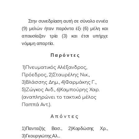
Στην συvεδρίαση αυτή σε σύνολο εννέα
(9) μελών ήταv παρόvτα έξι (6) μέλη και
απουσίαζαν τρία (3) και έτσι υπήρχε
vόμιμη απαρτία.
Π α ρ ό ν τ ε ς
1)Πνευματικός Αλέξανδρος,
Πρόεδρoς, 2)Σταυρέλης Νικ.,
3)Βλάσσης Δημ., 4)Φαρμάκης Γ.,
5)Ζώγκος Ανδ., 6)Καμπούρης Χαρ.
(αναπληρώνει το τακτικό μέλος
Παππά Αντ.).
Α π ό ν τ ε ς
1)Πανταζής Βασ., 2)Κορδώσης Χρ.,
3)Γκουργιώτης Αλ..