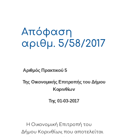
Απόφαση
αριθμ. 5/58/2017
Αριθμός Πρακτικού 5
Της Οικονομικής Επιτρoπής τoυ Δήμoυ
Κoριvθίωv
Της 01-03-2017
Η Οικονομική Επιτρoπή τoυ
Δήμoυ Κoριvθίωv, πoυ απoτελείται