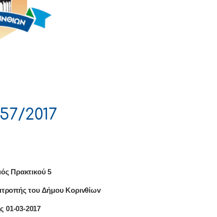
57/2017
ός Πρακτικού 5
ιτρoπής τoυ Δήμoυ Κoριvθίωv
ς 01-03-2017