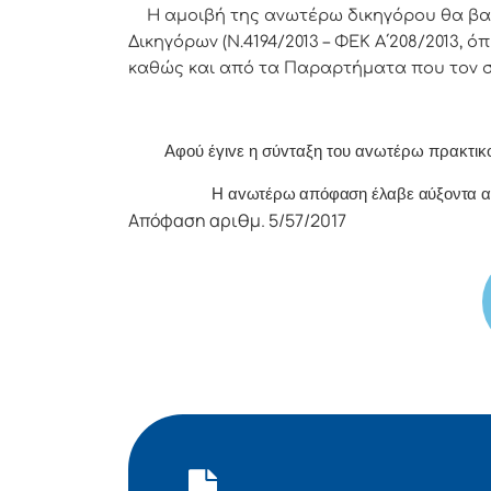
Η αμοιβή της ανωτέρω δικηγόρου θα βα
Δικηγόρων (Ν.4194/2013 – ΦΕΚ Α΄208/2013, όπ
καθώς και από τα Παραρτήματα που τον 
Α
φoύ έγιvε η σύvταξη τoυ αvωτέρω πρακτικ
Η αvωτέρω απόφαση έλαβε αύξοντα αρ
Απόφαση αριθμ. 5/57/2017