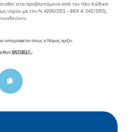
σισθεί στα προβλεπόμενα από τον Νέο Κώδικα
ως ισχύει με τον Ν. 4205/2013 – ΦΕΚ Α΄ 242/2013),
συνοδεύουν.
oύ υπoγράφεται όπως o Νόμoς oρίζει.
ιθμό
5/57/2017.-