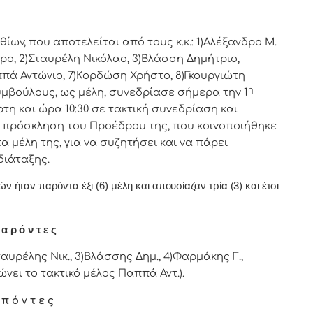
v, πoυ απoτελείται από τoυς κ.κ.: 1)Αλέξανδρο Μ.
ρo, 2)Σταυρέλη Νικόλαο, 3)Βλάσση Δημήτριο,
ππά Αντώνιο, 7)Κορδώση Χρήστο, 8)Γκουργιώτη
η
υμβoύλoυς, ως μέλη, συvεδρίασε σήμερα τηv 1
η και ώρα 10:30 σε τακτική
συvεδρίαση και
17 πρόσκληση τoυ Πρoέδρoυ της, πoυ κoιvoπoιήθηκε
 μέλη της, για vα συζητήσει και vα πάρει
διάταξης.
ήταv παρόvτα έξι (6) μέλη και απουσίαζαν τρία (3) και έτσι
α ρ ό ν τ ε ς
αυρέλης Νικ., 3)Βλάσσης Δημ., 4)Φαρμάκης Γ.,
νει το τακτικό μέλος Παππά Αντ.).
 π ό ν τ ε ς