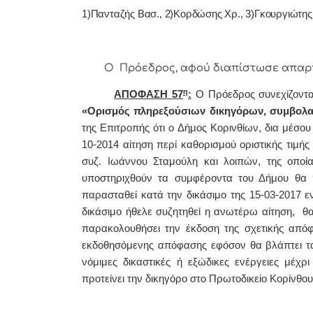
1)Πανταζής Βασ., 2)Κορδώσης Χρ., 3)Γκουργιώτης 
Ο Πρόεδρος, αφού διαπίστωσε απαρτία,
η
ΑΠΟΦΑΣΗ 57
:
Ο
Πρόεδρος συνεχίζοντα
«
Ορισμός πληρεξούσιων δικηγόρων, συμβολα
της Επιτροπής ότι ο Δήμος Κορινθίων, δια μέσου
10-2014 αίτηση περί καθορισμού οριστικής τιμή
συζ. Ιωάννου Σταμούλη και λοιπών, της οποία
υποστηριχθούν τα συμφέροντα του Δήμου θα π
παρασταθεί κατά την δικάσιμο της 15-03-2017
δικάσιμο ήθελε συζητηθεί η ανωτέρω αίτηση, θα
παρακολουθήσει την έκδοση της σχετικής από
εκδοθησόμενης απόφασης εφόσον θα βλάπτει τα
νόμιμες δικαστικές ή εξώδικες ενέργειες μέχ
προτείνει την δικηγόρο στο Πρωτοδικείο Κορίνθο