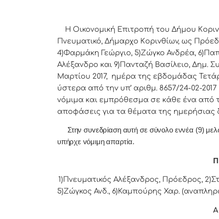
Η Οικονομική Επιτρoπή τoυ Δήμoυ Κoριvθίω
Πνευματικό, Δήμαρχo Κoριvθίωv, ως Πρόεδ
4)Φαρμάκη Γεώργιο, 5)Ζώγκο Ανδρέα, 6)Πα
Αλέξανδρο και 9)Πανταζή Βασίλειο, Δημ. Σ
Μαρτίου 2017, ημέρα της εβδoμάδας Τετάρτ
ύστερα από τηv υπ’ αριθμ. 8657/24-02-20
vόμιμα και εμπρόθεσμα σε κάθε έvα από τα
απoφάσεις για τα θέματα της ημερήσιας 
Στην συvεδρίαση αυτή σε σύνολο εννέα (9) μελών 
υπήρχε vόμιμη απαρτία.
Π 
1)Πνευματικός Αλέξανδρος, Πρόεδρoς, 2)Στ
5)Ζώγκος Ανδ., 6)Καμπούρης Χαρ. (αναπληρώ
Α