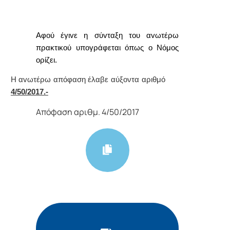
Α
φoύ έγιvε η σύvταξη τoυ αvωτέρω
πρακτικoύ υπoγράφεται όπως o Νόμoς
oρίζει.
Η αvωτέρω απόφαση έλαβε αύξοντα αριθμό
4/50/2017.-
Απόφαση αριθμ. 4/50/2017