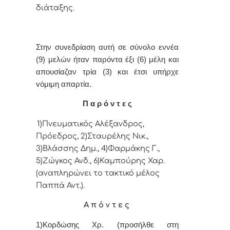
διάταξης.
Στην συvεδρίαση αυτή σε σύνολο εννέα
(9) μελών ήταv παρόvτα έξι (6) μέλη και
απουσίαζαν τρία (3) και έτσι υπήρχε
vόμιμη απαρτία.
Π α ρ ό ν τ ε ς
1)Πνευματικός Αλέξανδρος,
Πρόεδρoς, 2)Σταυρέλης Νικ.,
3)Βλάσσης Δημ., 4)Φαρμάκης Γ.,
5)Ζώγκος Ανδ., 6)Καμπούρης Χαρ.
(αναπληρώνει το τακτικό μέλος
Παππά Αντ.).
Α π ό ν τ ε ς
1)Κορδώσης Χρ. (προσήλθε στη