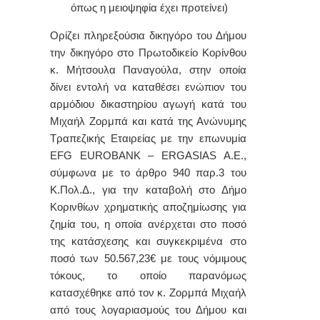
όπως η μειοψηφία έχει προτείνει)
Ορίζει
πληρεξούσια δικηγόρο του Δήμου
την δικηγόρο στο Πρωτοδικείο Κορίνθου
κ. Μήτσουλα Παναγούλα, στην οποία
δίνει εντολή να καταθέσει ενώπιον του
αρμόδιου δικαστηρίου αγωγή κατά
του
Μιχαήλ Ζορμπά και κατά της Ανώνυμης
Τραπεζικής Εταιρείας με την επωνυμία
EFG
EUROBANK
–
ERGASIAS
A
.
E
.,
σύμφωνα με το άρθρο 940 παρ.3 του
Κ.Πολ.Δ., για την καταβολή στο Δήμο
Κορινθίων χρηματικής αποζημίωσης για
ζημία του, η οποία ανέρχεται στο ποσό
της κατάσχεσης και συγκεκριμένα στο
ποσό των 50.567,23€ με τους νόμιμους
τόκους, το οποίο παρανόμως
κατασχέθηκε από τον κ. Ζορμπά Μιχαήλ
από τους λογαριασμούς του Δήμου και