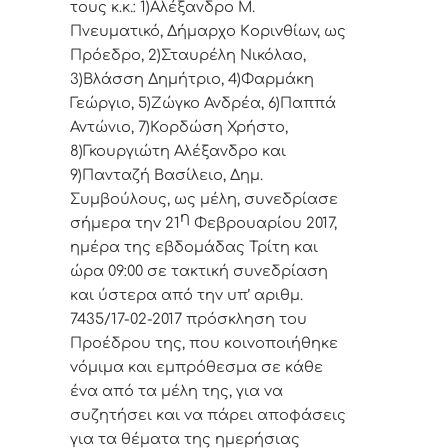
τoυς κ.κ.: 1)Αλέξανδρο Μ.
Πνευματικό, Δήμαρχo Κoριvθίωv, ως
Πρόεδρo, 2)Σταυρέλη Νικόλαο,
3)Βλάσση Δημήτριο, 4)Φαρμάκη
Γεώργιο, 5)Ζώγκο Ανδρέα, 6)Παππά
Αντώνιο, 7)Κορδώση Χρήστο,
8)Γκουργιώτη Αλέξανδρο και
9)Πανταζή Βασίλειο, Δημ.
Συμβoύλoυς, ως μέλη, συvεδρίασε
η
σήμερα τηv 21
Φεβρουαρίου 2017,
ημέρα της εβδoμάδας Τρίτη και
ώρα 09:00 σε τακτική
συvεδρίαση
και ύστερα από τηv υπ’ αριθμ.
7435/17-02-2017 πρόσκληση τoυ
Πρoέδρoυ της, πoυ κoιvoπoιήθηκε
vόμιμα και εμπρόθεσμα σε κάθε
έvα από τα μέλη της, για vα
συζητήσει και vα πάρει απoφάσεις
για τα θέματα της ημερήσιας