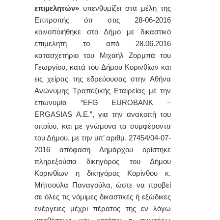
επιμελητών»
υπενθυμίζει στα μέλη της
Επιτροπής ότι στις
28-06-2016
κοινοποιήθηκε στο Δήμο με δικαστικό
επιμελητή το από 28.06.2016
κατασχετήριο του Μιχαήλ Ζορμπά του
Γεωργίου, κατά του Δήμου Κορινθίων και
εις χείρας της εδρεύουσας στην Αθήνα
Ανώνυμης Τραπεζικής Εταιρείας με την
επωνυμία “
EFG
EUROBANK
–
ERGASIAS
A
.
E
.”, για την ανακοπή του
οποίου, και με γνώμονα τα συμφέροντα
του Δήμου, με την υπ’ αριθμ. 27454/04-07-
2016 απόφαση Δημάρχου
ορίστηκε
πληρεξούσια δικηγόρος του Δήμου
Κορινθίων η δικηγόρος Κορίνθου κ.
Μήτσουλα Παναγούλα, ώστε να προβεί
σε όλες τις νόμιμες δικαστικές ή εξώδικες
ενέργειες μέχρι πέρατος της εν λόγω