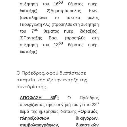
ου
συζήτηση του 16
θέματος ημερ.
διάταξης), 2)Δημητρόπουλος Κων.
(αναπληρώνει το τακτικό μέλος
Γκουργιώτη Αλ.) (προσήλθε στη συζήτηση
ου
του 7
θέματος ημερ. διάταξης),
3)Πανταζής Βασ. (προσήλθε στη
ου
συζήτηση του 13
θέματος ημερ.
διάταξης).
Ο Πρόεδρος, αφού διαπίστωσε
απαρτία, κήρυξε την έναρξη της
συνεδρίασης.
η
ΑΠΟΦΑΣΗ 50
:
Ο
Πρόεδρος
ο
συνεχίζοντας την εισήγησή του για τ
ο 22
θέμα της ημερήσιας διάταξης
«
Ορισμός
πληρεξούσιων δικηγόρων,
συμβολαιογράφων, δικαστικών