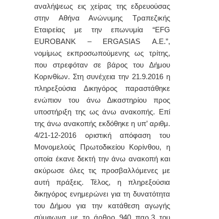
αναλήψεως εις χείρας
της εδρευούσας
στην Αθήνα Ανώνυμης Τραπεζικής
Εταιρείας με την επωνυμία “
EFG
EUROBANK
–
ERGASIAS
A
.
E
.”,
νομίμως εκπροσωπούμενης ως τρίτης,
που στρεφόταν σε βάρος του Δήμου
Κορινθίων. Στη συνέχεια την 21.9.2016 η
πληρεξούσια Δικηγόρος παραστάθηκε
ενώπιον του άνω Δικαστηρίου προς
υποστήριξη της ως άνω ανακοπής. Επί
της άνω ανακοπής εκδόθηκε η υπ’ αριθμ.
4/21-12-2016 οριστική απόφαση του
Μονομελούς Πρωτοδικείου Κορίνθου, η
οποία έκανε δεκτή την άνω ανακοπή και
ακύρωσε όλες τις προσβαλλόμενες με
αυτή πράξεις. Τέλος, η πληρεξούσια
δικηγόρος ενημερώνει για τη δυνατότητα
του Δήμου για την κατάθεση αγωγής
σύμφωνα με το άρθρο 940 παρ.3 του