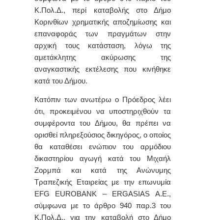
Κ.Πολ.Δ., περί καταβολής στο Δήμο
Κορινθίων χρηματικής αποζημίωσης και
επαναφοράς των πραγμάτων στην
αρχική τους κατάσταση, λόγω της
αμετάκλητης ακύρωσης της
αναγκαστικής εκτέλεσης που κινήθηκε
κατά του Δήμου.
Κατόπιν των ανωτέρω ο Πρόεδρος λέει
ότι, προκειμένου να υποστηριχθούν τα
συμφέροντα του Δήμου, θα πρέπει να
ορισθεί πληρεξούσιος δικηγόρος, ο οποίος
θα καταθέσει ενώπιον του αρμόδιου
δικαστηρίου αγωγή κατά του Μιχαήλ
Ζορμπά και κατά της Ανώνυμης
Τραπεζικής Εταιρείας με την επωνυμία
EFG
EUROBANK
–
ERGASIAS
A
.
E
.,
σύμφωνα με το άρθρο 940 παρ.3 του
Κ.Πολ.Δ., για την καταβολή στο Δήμο