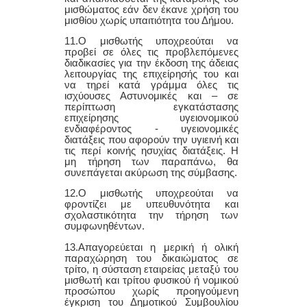
μισθώματος εάν δεν έκανε χρήση του
μισθίου χωρίς υπαιτιότητα του Δήμου.
1
1
.Ο μισθωτής υποχρεούται να
προβεί σε όλες τις προβλεπόμενες
διαδικασίες για την έκδοση της άδειας
λειτουργίας
της επιχείρησής του
και
να τηρεί κατά γράμμα όλες τις
ισχύουσες Αστυνομικές και –
σε
περίπτωση εγκατάστασης
επιχείρησης υγειονομικού
ενδιαφέροντος -
υγειονομικές
διατάξεις που αφορούν την υγιεινή και
τις περί κοινής ησυχίας διατάξεις. Η
μη τήρηση των παραπάνω, θα
συνεπάγεται ακύρωση της σύμβασης.
1
2
.Ο μισθωτής υποχρεούται να
φροντίζει με υπευθυνότητα και
σχολαστικότητα την τήρηση των
συμφωνηθέντων.
1
3
.Απαγορεύεται η μερική ή ολική
παραχώρηση του δικαιώματος σε
τρίτο, η σύσταση εταιρείας μεταξύ του
μισθωτή και τρίτου φυσικού ή νομικού
προσώπου
χωρίς προηγούμενη
έγκριση του Δημοτικού Συμβουλίου