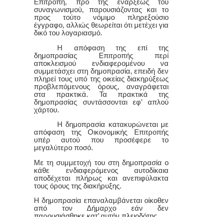
Ε
πιτροπή, προ της ενάρξεως του
συναγωνισμού, παρουσιάζοντας και το
προς τούτο νόμιμο πληρεξούσιο
έγγραφο, αλλιώς θεωρείται ότι μετέχει για
δικό του λογαριασμό.
Η απόφαση της επί της
δημοπρασίας
Ε
πιτροπής περί
αποκλεισμού ενδιαφερομένου να
συμμετάσχει στη δημοπρασία, επειδή δεν
πληρεί τους υπό της οικείας διακηρύξεως
προβλεπόμενους όρους, αναγράφεται
στα πρακτικά. Τα πρακτικά της
δημοπρασίας συντάσσονται εφ’ απλού
χάρτου.
Η δημοπρασία κατακυρώνεται με
απόφαση της Οικονομικής Επιτροπής
υπέρ αυτού που προσέφερε το
μεγαλύτερο ποσό.
Με τη συμμετοχή του στη δημοπρασία ο
κάθε ενδιαφερόμενος αυτοδίκαια
αποδέχεται πλήρως και ανεπιφύλακτα
τους όρους της διακήρυξης.
Η δημοπρασία επαναλαμβάνεται οίκοθεν
από τον Δήμαρχο εάν δεν
παρουσιάσθηκε κατ’ αυτήν πλειοδότης.