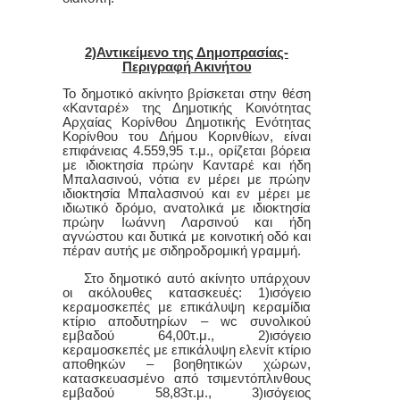
2)Αντικείμενο της Δημοπρασίας-
Περιγραφή Ακινήτου
Το δημοτικό ακίνητο βρίσκεται στην θέση
«Κανταρέ» της Δημοτικής Κοινότητας
Αρχαίας Κορίνθου Δημοτικής Ενότητας
Κορίνθου του Δήμου Κορινθίων, είναι
επιφάνειας 4.559,95 τ.μ., ορίζεται βόρεια
με ιδιοκτησία πρώην Κανταρέ και ήδη
Μπαλασινού, νότια εν μέρει με πρώην
ιδιοκτησία Μπαλασινού και εν μέρει με
ιδιωτικό δρόμο, ανατολικά με ιδιοκτησία
πρώην Ιωάννη Λαρσινού και ήδη
αγνώστου και δυτικά με κοινοτική οδό και
πέραν αυτής με σιδηροδρομική γραμμή.
Στο δημοτικό αυτό ακίνητο υπάρχουν
οι ακόλουθες κατασκευές: 1)ισόγειο
κεραμοσκεπές με επικάλυψη κεραμίδια
κτίριο αποδυτηρίων –
wc
συνολικού
εμβαδού 64,00τ.μ., 2)ισόγειο
κεραμοσκεπές με επικάλυψη ελενίτ κτίριο
αποθηκών – βοηθητικών χώρων,
κατασκευασμένο από τσιμεντόπλινθους
εμβαδού 58,83τ.μ., 3)ισόγειος