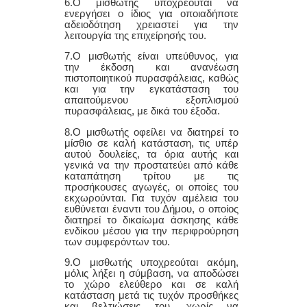
6.Ο μισθωτής υποχρεούται να
ενεργήσει ο ίδιος για οποιαδήποτε
αδειοδότηση χρειαστεί για την
λειτουργία τ
ης επιχείρησής του
.
7
.Ο μισθωτής είναι υπεύθυνος, για
την έκδοση και ανανέωση
πιστοποιητικού πυρασφάλειας, καθώς
και για την εγκατάσταση του
απαιτούμενου εξοπλισμού
πυρασφάλειας, με δικά του έξοδα.
8
.Ο μισθωτής οφείλει να διατηρεί το
μίσθιο σε καλή κατάσταση, τις υπέρ
αυτού δουλείες, τα όρια αυτής και
γενικά να την προστατεύει από κάθε
καταπάτηση τρίτου με τις
προσήκουσες αγωγές, οι οποίες του
εκχωρούνται. Για τυχόν αμέλεια του
ευθύνεται έναντι του Δήμου, ο οποίος
διατηρεί το δικαίωμα άσκησης κάθε
ενδίκου μέσου για την περιφρούρηση
των συμφερόντων του.
9
.Ο μισθωτής υποχρεούται ακόμη,
μόλις λήξει η σύμβαση, να αποδώσει
το χώρο ελεύθερο και σε καλή
κατάσταση μετά τις τυχόν προσθήκες
και βελτιώσεις του, χωρίς να