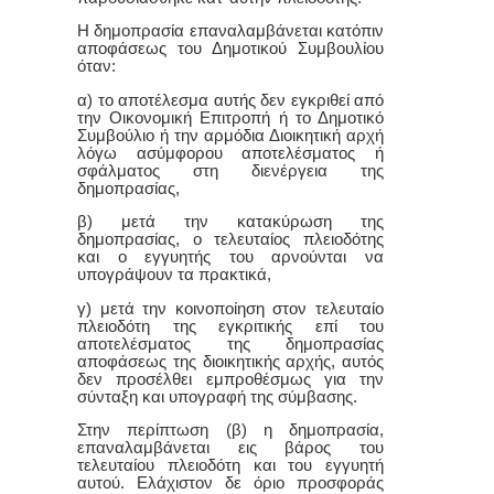
Η δημοπρασία επαναλαμβάνεται κατόπιν
αποφάσεως του Δημοτικού Συμβουλίου
όταν:
α) το αποτέλεσμα αυτής δεν εγκριθεί από
την Οικονομική Επιτροπή ή το Δημοτικό
Συμβούλιο ή την αρμόδια Διοικητική αρχή
λόγω ασύμφορου αποτελέσματος ή
σφάλματος στη διενέργεια της
δημοπρασίας,
β) μετά την κατακύρωση της
δημοπρασίας, ο τελευταίος πλειοδότης
και ο εγγυητής του αρνούνται να
υπογράψουν τα πρακτικά,
γ) μετά την κοινοποίηση στον τελευταίο
πλειοδότη της εγκριτικής επί του
αποτελέσματος της δημοπρασίας
αποφάσεως της διοικητικής αρχής, αυτός
δεν προσέλθει εμπροθέσμως για την
σύνταξη και υπογραφή της σύμβασης.
Στην περίπτωση (β) η δημοπρασία,
επαναλαμβάνεται εις βάρος του
τελευταίου πλειοδότη και του εγγυητή
αυτού. Ελάχιστον δε όριο προσφοράς