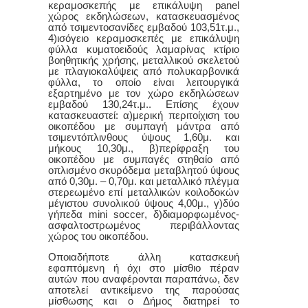
κεραμοσκεπής με επικάλυψη
panel
χώρος εκδηλώσεων, κατασκευασμένος
από τσιμεντοσανίδες εμβαδού 103,51τ.μ.,
4)ισόγειο κεραμοσκεπές με επικάλυψη
φύλλα κυματοειδούς λαμαρίνας κτίριο
βοηθητικής χρήσης, μεταλλικού σκελετού
με πλαγιοκαλύψεις από πολυκαρβονικά
φύλλα, το οποίο είναι λειτουργικά
εξαρτημένο με τον χώρο εκδηλώσεων
εμβαδού 130,24τ.μ.. Επίσης έχουν
κατασκευαστεί: α)μερική περιτοίχιση του
οικοπέδου με συμπαγή μάντρα από
τσιμεντόπλινθους ύψους 1,60μ. και
μήκους 10,30μ., β)περίφραξη του
οικοπέδου με συμπαγές στηθαίο από
οπλισμένο σκυρόδεμα μεταβλητού ύψους
από 0,30μ. – 0,70μ. και μεταλλικό πλέγμα
στερεωμένο επί μεταλλικών κοιλοδοκών
μέγιστου συνολικού ύψους 4,00μ., γ)δύο
γήπεδα
mini
soccer
, δ)διαμορφωμένος-
ασφαλτοστρωμένος περιβάλλοντας
χώρος του οικοπέδου.
Οποιαδήποτε άλλη κατασκευή
εφαπτόμενη ή όχι στο μίσθιο πέραν
αυτ
ών
που αναφέρ
ονται
παραπάνω, δεν
αποτελ
εί
αντικείμενο της παρούσας
μίσθωσης και ο Δήμος διατηρεί το