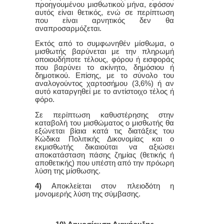
προηγουμένου μισθωτικού μήνα, εφόσον
αυτός είναι θετικός, ενώ σε περίπτωση
που είναι αρνητικός δεν θα
αναπροσαρμόζεται.
Εκτός από το συμφωνηθέν μίσθωμα, ο
μισθωτής βαρύνεται με την πληρωμή
οποιουδήποτε τέλους, φόρου ή εισφοράς
που βαρύνει το ακίνητο, δημόσιου ή
δημοτικού. Επίσης, με το σύνολο του
αναλογούντος χαρτοσήμου (3,6%) ή αν
αυτό καταργηθεί με το αντίστοιχο τέλος ή
φόρο.
Σε περίπτωση καθυστέρησης στην
καταβολή του μισθώματος ο μισθωτής θα
εξώνεται βίαια κατά τις διατάξεις του
Κώδικα Πολιτικής Δικονομίας και ο
εκμισθωτής δικαιούται να αξιώσει
αποκατάσταση πάσης ζημίας (θετικής ή
αποθετικής) που υπέστη από την πρόωρη
λύση της μίσθωσης.
4)
Αποκλείεται στον πλειοδότη η
μονομερής λύση της σύμβασης.