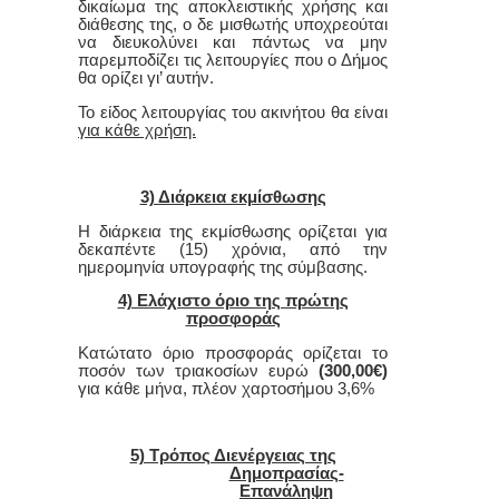
δικαίωμα της αποκλειστικής χρήσης και
διάθεσης τ
ης
, ο δε μισθωτής υποχρεούται
να διευκολύνει και πάντως να μην
παρεμποδίζει τις λειτουργίες που ο Δήμος
θα ορίζει γι’ αυτ
ήν.
Το είδος λειτουργίας του ακινήτου θα
είνα
ι
για κάθε χρήση.
3) Διάρκεια εκμίσθωσης
Η διάρκεια της εκμίσθωσης ορίζεται για
δεκαπέντε
(15) χρόνια, από την
ημερομηνία υπογραφής της σύμβασης.
4) Ελάχιστο όριο της πρώτης
προσφοράς
Κατώτατο όριο προσφοράς ορίζεται το
ποσόν των
τριακοσίων
ευρώ
(300,00€)
για κάθε μήνα, πλέον χαρτοσήμου 3,6%
5) Τρόπος Διενέργειας της
Δημοπρασίας-
Επανάληψη