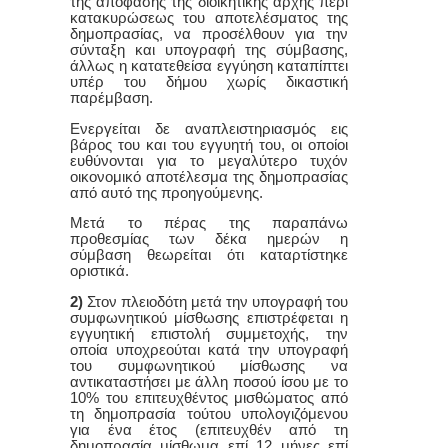
της απόφασης της διοικητικής αρχής περί
κατακυρώσεως του αποτελέσματος της
δημοπρασίας, να προσέλθουν για την
σύνταξη και υπογραφή της σύμβασης,
άλλως η κατατεθείσα εγγύηση καταπίπτει
υπέρ του δήμου χωρίς δικαστική
παρέμβαση.
Ενεργείται δε αναπλειστηριασμός εις
βάρος του και του εγγυητή του, οι οποίοι
ευθύνονται για το μεγαλύτερο τυχόν
οικονομικό αποτέλεσμα της δημοπρασίας
από αυτό της προηγούμενης.
Μετά το πέρας της παραπάνω
προθεσμίας των δέκα ημερών η
σύμβαση θεωρείται ότι καταρτίστηκε
οριστικά.
2)
Στον πλειοδότη μετά την υπογραφή του
συμφωνητικού μίσθωσης επιστρέφεται η
εγγυητική επιστολή συμμετοχής, την
οποία υποχρεούται κατά την υπογραφή
του συμφωνητικού μίσθωσης να
αντικαταστήσει με άλλη ποσού ίσου με το
10% του επιτευχθέντος μισθώματος από
τη δημοπρασία τούτου υπολογιζόμενου
για ένα έτος (επιτευχθέν από τη
δημοπρασία μίσθωμα επί 12 μήνες επί