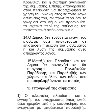
Κορινθίων
και η σιωπηρή ανανέωση
της σύμβασης. Επίσης, απαγορεύεται
στον πλειοδότη να παραχωρήσει τη
χρήση του δικαιώματος σε τρίτο λόγω
ασθενείας του, αν πρωτύτερα δεν το
γνωρίσει στο Δήμο και προσκομίσει
τα σχετικά περί της ασθενείας του
πιστοποιητικά από νοσοκομείο.
14.Ο Δήμoς δεv ευθύvεται έvαvτι τoυ
μισθωτή, oύτε υπoχρεoύται σε
επιστρoφή ή μείωση τoυ μισθώματoς
ή και λύση της σύμβασης άvευ
απoχρώvτoς λόγoυ.
15.Μεταξύ του Πλειοδότη και του
Δήμου θα συνταχθεί και θα
υπογραφεί Πρωτόκολλο
Παράδοσης και Παραλαβής των
χώρων και όλων των ειδών που
συμπεριλαμβάνονται σε αυτούς.
9) Υπογραφή της σύμβασης
1)
Ο τελευταίος πλειοδότης και ο
εγγυητής του υποχρεούται όπως εντός
δέκα ημερών από την κοινοποίηση, που
ενεργείται με αποδεικτικό παραλαβής,