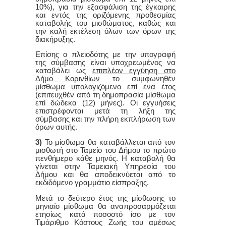
10%), για την εξασφάλιση της έγκαιρης
και εντός της οριζόμενης προθεσμίας
καταβολής του μισθώματος, καθώς και
την καλή εκτέλεση όλων των όρων της
διακήρυξης.
Επίσης ο πλειοδότης με την υπογραφή
της σύμβασης είναι υποχρεωμένος να
καταβάλει ως
επιπλέον εγγύηση στο
Δήμο Κορινθίων
το συμφωνηθέν
μίσθωμα υπολογιζόμενο επί ένα έτος
(επιτευχθέν από τη δημοπρασία μίσθωμα
επί δώδεκα (12) μήνες). Οι εγγυήσεις
επιστρέφονται μετά τη λήξη της
σύμβασης και την πλήρη εκπλήρωση των
όρων αυτής.
3)
Το μίσθωμα θα καταβάλλεται από τον
μισθωτή στο Ταμείο του Δήμου το πρώτο
πενθήμερο κάθε μηνός. Η καταβολή θα
γίνεται στην Ταμειακή Υπηρεσία του
Δήμου και θα αποδεικνύεται από το
εκδιδόμενο γραμμάτιο είσπραξης.
Μετά το δεύτερο έτος της μίσθωσης το
μηνιαίο μίσθωμα θα αναπροσαρμόζεται
ετησίως κατά ποσοστό ίσο με τον
Τιμάριθμο Κόστους Ζωής του αμέσως