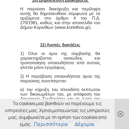
10) Δημοσίευση Διακήρυξης
Η παρούσα διακήρυξη και περίληψη
αυτής θα δημοσιευθούν σύμφωνα με τα
οριζόμενα στο άρθρο 4 του Π.Δ.
270/1981, καθώς και στην ιστοσελίδα του
Δήμου Κορινθίων (
www
.
korinthos
.
gr
).
11) Λοιπές διατάξεις
1) Όλοι οι όροι της σύμβασης θα
χαρακτηρίζονται ουσιώδεις και
τροποποίηση οποιουδήποτε από αυτούς
γίνεται μόνο εγγράφως.
2) Η παράβαση οποιουδήποτε όρου της
παρούσας συνεπάγεται:
α) την κήρυξη του πλειοδότη έκπτωτου
των δικαιωμάτων του, με απόφαση του
Δημοτικού Συμβουλίου και τη λύση της
Τα cookies μας βοηθούν να παρέχουμε τις
σχετικής σύμβασης
υπηρεσίες μας. Χρησιμοποιώντας τις υπηρεσίες
β) την σε βάρος του επανάληψη της
μας, συμφωνείτε με τη χρήση των cookies από
δημοπρασίας, εφόσον κρίνει τούτο
σκόπιμο με απόφασή του το Δημοτικό
εμάς.
Περισσότερα
Δέχομαι
Συμβούλιο