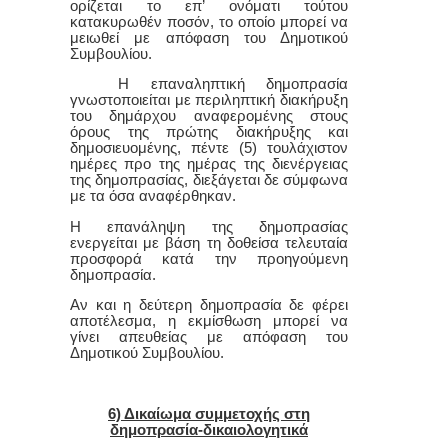
ορίζεται το επ’ ονόματι τούτου
κατακυρωθέν ποσόν, το οποίο μπορεί να
μειωθεί με απόφαση του Δημοτικού
Συμβουλίου.
Η επαναληπτική δημοπρασία
γνωστοποιείται με περιληπτική διακήρυξη
του δημάρχου αναφερομένης στους
όρους της πρώτης διακήρυξης και
δημοσιευομένης,
πέντε
(
5
) τουλάχιστον
ημέρες προ της ημέρας της διενέργειας
της δημοπρασίας, διεξάγεται δε σύμφωνα
με τα όσα αναφέρθηκαν.
Η επανάληψη της δημοπρασίας
ενεργείται με βάση τη δοθείσα τελευταία
προσφορά κατά την προηγούμενη
δημοπρασία.
Αν και η δεύτερη δημοπρασία δε φέρει
αποτέλεσμα, η εκμίσθωση μπορεί να
γίνει απευθείας με απόφαση του
Δημοτικού Συμβουλίου.
6) Δικαίωμα συμμετοχής στη
δημοπρασία-δικαιολογητικά