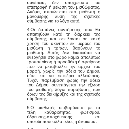
συνέπεια, δεν υποχρεούται σε
επιστροφή ή μείωση του μισθώματος.
Ακόμα, αποκλείεται στο μισθωτή η
μονομερής λύση της σχετικής
σύμβασης για το λόγο αυτό.
4.Οι δαπάνες συντήρησης που θα
απαιτηθούν κατά τη διάρκεια της
σύμβασης και οφείλονται σε κακή
χρήση του ακινήτου εκ μέρους του
μισθωτή ή τρίτων, βαρύνουν το
μισθωτή. Αυτός δεν δικαιούται να
ενεργήσει στο χώρο καμιά απολύτως
τροποποίηση ή προσθήκη ή αφαίρεση
που να μεταβάλλει την αρχική του
μορφή, χωρίς την άδεια του Δήμου,
ούτε και να επιφέρει αλλοιώσεις.
Τυχόν παρέμβαση χωρίς την άδεια
του Δήμου συνεπάγεται την έξωση
του μισθωτή, λόγω παράβασης των
όρων της διακήρυξης και της σχετικής
σύμβασης.
5.Ο μισθωτής επιβαρύνεται με τα
τέλη καθαριότητας, φωτισμ
o
ύ,
ύδρευσης-αποχέτευσης και
οποιοδήποτε άλλο τέλος ή δικαίωμα.