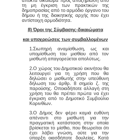
αποκτά δικαίωμα προς αποζημίωση από
τη μη έγκριση των πρακτικών της
δημοπρασίας από το αρμόδιο όργανο του
δήμου ή της διοικητικής αρχής που έχει
αντίστοιχη αρμοδιότητα.
8) Όροι της Σύμβασης-δικαιώματα
και υποχρεώσεις των συμβαλλομένων
1.Σιωπηρή αναμίσθωση, ως και
υπ
o
μίσθωση του μισθίου από τον
μισθωτή απαγορεύεται απολύτως.
2.Ο χώρος του Δημοτικού ακινήτου θα
λειτουργεί
για τη χρήση που θα
δηλώσει ο μισθωτής στην υπεύθυνη
δήλωση του άρθρ. 8 σημείο ζ. της
παρούσης.
Οποιαδήποτε αλλαγή στη
χρήση του θα πρέπει πρώτα να έχει
έγκριση από το Δημοτικό Συμβούλιο
Κορινθίων.
3.Ο Δήμος δεν φέρει καμιά ευθύνη
απέναντι στο μισθωτή για την
πραγματική κατάσταση στην οποία
βρίσκεται το μίσθιο, που θεωρείται ότι
έχει λάβει γνώση, ούτε για την
ύπαρξη οιασδήποτε δουλείας. Κατά