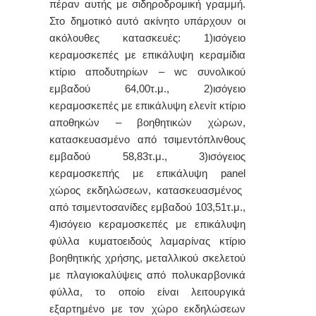
πέραν αυτής με σιδηροδρομική γραμμή.
Στο δημοτικό αυτό ακίνητο υπάρχουν οι
ακόλουθες κατασκευές: 1)ισόγειο
κεραμοσκεπές με επικάλυψη κεραμίδια
κτίριο αποδυτηρίων –
wc
συνολικού
εμβαδού 64,00τ.μ., 2)ισόγειο
κεραμοσκεπές με επικάλυψη ελενίτ κτίριο
αποθηκών – βοηθητικών χώρων,
κατασκευασμένο από τσιμεντόπλινθους
εμβαδού 58,83τ.μ., 3)ισόγειος
κεραμοσκεπής με επικάλυψη
panel
χώρος εκδηλώσεων, κατασκευασμένος
από τσιμεντοσανίδες εμβαδού 103,51τ.μ.,
4)ισόγειο κεραμοσκεπές με επικάλυψη
φύλλα κυματοειδούς λαμαρίνας κτίριο
βοηθητικής χρήσης, μεταλλικού σκελετού
με πλαγιοκαλύψεις από πολυκαρβονικά
φύλλα, το οποίο είναι λειτουργικά
εξαρτημένο με τον χώρο εκδηλώσεων