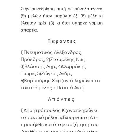
Στην συvεδρίαση αυτή σε σύνολο εννέα
(9) μελών ήταv παρόvτα έξι (6) μέλη κι
έλειπαν τρία (3) κι έτσι υπήρχε vόμιμη
απαρτία.
Π α ρ ό ν τ ε ς
1)Πνευματικός Αλέξανδρος,
Πρόεδρος, 2)Σταυρέλης Νικ.,
3)Βλάσσης Δημ., 4)Φαρμάκης
Γεωργ., 5)Ζώγκος Ανδρ.,
6)Καμπούρης Χαρ.(αναπληρώνει το
τακτικό μέλος κ.Παππά Αντ.)
Α π ό ν τ ε ς
1)Δημητρόπουλος Κ.(αναπληρώνει
το τακτικό μέλος κ.Γκουργιώτη Α.) -
προσήλθε κατά την συζήτηση του
7ου θέματος ημερήσιας διάταξης,