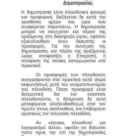
Δημοπρασίας
Η δημοπρασία είναι πλειοδοτική φανερή
και προφορική, διεξάγεται δε κατά την
ορισθείσα ημέρα και ώρα που
αναφέρεται παραπάνω. Η δημοπρασία
μπορεί να συνεχιστεί και πέραν της
οριζόμενης στη διακήρυξη ώρας, εφόσον
εξακολουθούν άνευ διακοπής οι
προσφορές. Για τη
ν
συνέχιση της
δημοπρασίας και πέραν της οριζόμενης
ώρας αποφασίζει η Επιτροπή, η
απόφαση της οποίας καταχωρείται στα
πρακτικά.
Οι προσφορές των πλειοδοτών
αναγράφονται στα πρακτικά κατά σειρά
εκφωνήσεως μετά του ονοματεπωνύμου
του πλειοδότη. Πάσα προσφορά είναι
δεσμευτική δια τον εκάστοτε
πλειοδοτούντα, η δέσμευση δε αυτή
μεταφέρεται αλληλοδιαδόχως από τον
πρώτο στους ακόλουθους και επιβαρύνει
οριστικώς τον τελευταίο πλειοδότη.
Αν κάποιος πλειοδοτεί για
λογαριασμό άλλου, οφείλει να δηλώσει
τούτο προς την επί της δημοπρασίας