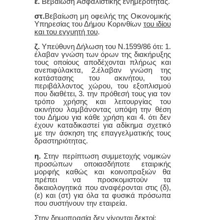
ε.
Β
εβαίωση
Α
σφαλιστικής ενημερότητας.
στ.
Βεβαίωση μη οφειλής της Οικονομικής
Υπηρεσίας του Δήμου Κορινθίων
του ιδίου
και του εγγυητή του
.
ζ.
Υπεύθυνη Δήλωση του Ν.1599/86 ότι: 1.
έλαβαν γνώση των όρων της διακήρυξης
τους οποίους αποδέχονται πλήρως και
ανεπιφύλακτα, 2.έλαβαν γνώση της
κατάστασης του ακινήτου, του
περιβάλλοντος χώρου, του εξοπλισμού
που διαθέτει,
3.
την πρόθεσή τους για τον
τρόπο χρήσης και λειτουργίας του
ακινήτου λαμβάνοντας υπόψη την θέση
του Δήμου για
κάθε
χρήση
και 4. ότι δεν
έχουν καταδικαστεί για αδίκημα σχετικό
με την άσκηση της επαγγελματικής τους
δραστηριότητας
.
η.
Σ
την περίπτωση συμμετοχής νομικών
προσώπων οποιασδήποτε εταιρικής
μορφής καθώς και κοινοπραξιών θα
πρέπει να προσκομιστούν τα
δικαιολογητικά που αναφέρονται
στις (δ),
(ε) και (στ) για όλα τα φυσικά πρόσωπα
που συστήνουν την εταιρεία.
Στη
ν
δημοπρασία δεν γίνονται δεκτοί: