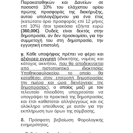
Παρακαταθηκών και Δανείων σε
ποσοστό 10% του ελάχιστου ορίου
πρώτης προσφοράς της διακήρυξης,
αυτού υπολογιζόμενου για ένα έτος
(κατώτατο όριο προσφοράς επί 12 μήνες
επί 10%)
ήτοι
τριακόσια εξήντα
ευρώ
(360,00€)
.
Ουδείς είναι δεκτός στην
δημοπρασία, αν δεν προσκομίσει, για την
συμμετοχή του στη δημοπρασία, την
εγγυητική επιστολή.
γ.
Κάθε υποψήφιος πρέπει να φέρει και
αξιόχρεο εγγυητή
(ιδιοκτήτης, νομέας και
κάτοχος ακινήτου,
που θα αποδεικνύεται
από πιστοποιητικό ιδιοκτησίας
Υποθηκοφυλακείου, το οποίο θα
καταθέσει στην επιτροπή δημοπρασίας
την ημέρα και ώρα διενέργειας της
δημοπρασίας
),
ο οποίος μαζί με τον
τελευταίο πλειοδότη υποχρεούται να
υπογράψει τα πρακτικά της δημοπρασίας
και έτσι καθίσταται αλληλεγγύως και εις
ολόκληρο υπεύθυνος με αυτόν για την
εκπλήρωση των όρων της σύμβασης.
δ.
Πρόσφατη βεβαίωση
Φ
ορολογικής
ενημερότητας.