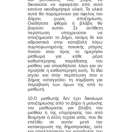
δικαιούται να αφαιρέσει από αυτό
κανένα οικοδομήσιμο υλικό. Τα υλικά
αυτά θα παραμείνουν για όφελος του
Δήμου, χωρίς αποζημίωση.
Οιαδήποτε φθορά ή βλάβη θα
βαρύνει αυτόν. Σε αντίθετη
περίπτωση υποχρεούται να
αποζημιώσει το Δήμο, ακόμη δε και
αθροιστικά στην καταβολή λόγω
συμπεφωνημένης ποινικής ρήτρας
ποσού ίσου προς το ημερήσιο
μίσθωμα για κάθε μέρα
καθυστέρησης παράδοσης του
μισθίου για οποιοδήποτε λόγο και αν
προήλθε η καθυστέρηση αυτή. Το ίδιο
ισχύει και στην περίπτωση που ο
Δήμος καταγγείλει τη σύμβαση για
παράβαση των όρων της από το
μισθωτή.
1
0
.Ο μισθωτής δεν έχει δικαίωμα
αποζημίωσης από το Δήμο ή μείωσης
του μισθώματος για βλάβη του
μισθίου ή της επιχείρησης του από
θεομηνία ή άλλη τυχαία αιτία, που θα
επέλθει σε αυτόν μετά την
κατακύρωση της δημοπρασίας, ούτε
και απαλλάσσεται της καταβολής του