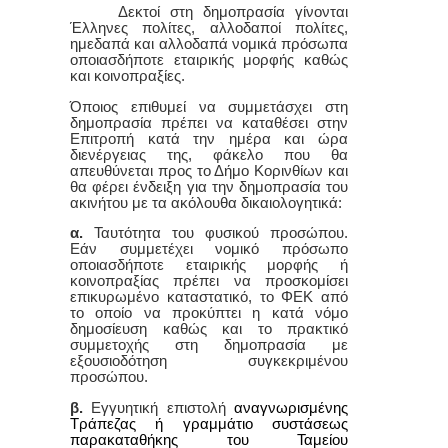
Δεκτοί στη δημοπρασία γίνονται
Έλληνες πολίτες, αλλοδαποί πολίτες,
ημεδαπά και αλλοδαπά νομικά πρόσωπα
οποιασδήποτε εταιρικής μορφής καθώς
και κοινοπραξίες.
Όποιος επιθυμεί να συμμετάσχει στη
δημοπρασία πρέπει να καταθέσει στην
Επιτροπή κατά την ημέρα και ώρα
διενέργειας της, φάκελο που θα
απευθύνεται προς το Δήμο Κορινθίων και
θα φέρει ένδειξη για την δημοπρασία του
ακινήτου με τα ακόλουθα δικαιολογητικά:
α.
Ταυτότητα του φυσικού προσώπου.
Εάν συμμετέχει νομικό πρόσωπο
οποιασδήποτε εταιρικής μορφής ή
κοινοπραξίας πρέπει να προσκομίσει
επικυρωμένο καταστατικό, το ΦΕΚ από
το οποίο να προκύπτει η κατά νόμο
δημοσίευση καθώς και το πρακτικό
συμμετοχής στη δημοπρασία με
εξουσιοδότηση συγκεκριμένου
προσώπου.
β.
Εγγυητική επιστολή
αναγνωρισμένης
Τράπεζας ή γραμμάτιο συστάσεως
παρακαταθήκης του Ταμείου