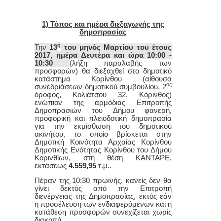
1) Τόπος και ημέρα διεξαγωγής της
δημοπρασίας
η
Την
13
του μηνός
Μαρτίου
του έτους
2017, ημέρα
Δευτέρα
και ώρα 10:00 -
10:30
(λήξη παραλαβής των
προσφορών) θα διεξαχθεί στο δημοτικό
κατάστημα Κορίνθου (αίθουσα
ος
συνεδριάσεων δημοτικού συμβουλίου, 2
όροφος, Κολιάτσου 32, Κόρινθος)
ενώπιον της αρμόδιας
Ε
πιτροπής
Δ
ημοπρασιών του Δήμου φανερή,
προφορική και πλειοδοτική δημοπρασία
για την εκμίσθωση του δημοτικού
ακινήτου, το οποίο βρίσκεται στην
Δημοτική Κοινότητα Αρχαίας Κορίνθου
Δημοτικής Ενότητας Κορίνθου του Δήμου
Κορινθίων, στη θέση ΚΑΝΤΑΡΕ,
εκτάσεως
4.559,95
τ.μ..
Πέραν της 10:30 πρωινής, κανείς δεν θα
γίνει δεκτός από
την Επιτροπή
δ
ιενέργειας της
Δ
ημοπρασίας, εκτός εάν
η προσέλευση των ενδιαφερόμενων και η
κατάθεση προσφορών συνεχίζεται χωρίς
διακοπή.