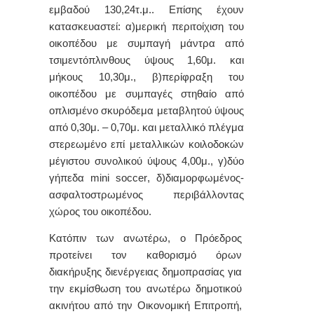
εμβαδού 130,24τ.μ.. Επίσης έχουν
κατασκευαστεί: α)μερική περιτοίχιση του
οικοπέδου με συμπαγή μάντρα από
τσιμεντόπλινθους ύψους 1,60μ. και
μήκους 10,30μ., β)περίφραξη του
οικοπέδου με συμπαγές στηθαίο από
οπλισμένο σκυρόδεμα μεταβλητού ύψους
από 0,30μ. – 0,70μ. και μεταλλικό πλέγμα
στερεωμένο επί μεταλλικών κοιλοδοκών
μέγιστου συνολικού ύψους 4,00μ., γ)δύο
γήπεδα
mini
soccer
, δ)διαμορφωμένος-
ασφαλτοστρωμένος περιβάλλοντας
χώρος του οικοπέδου.
Κατόπιν των ανωτέρω, ο Πρόεδρος
προτείνει τον καθορισμό όρων
διακήρυξης διενέργειας δημοπρασίας για
την εκμίσθωση του ανωτέρω δημοτικού
ακινήτου από την Οικονομική Επιτροπή,