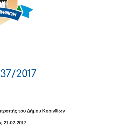
37/2017
ιτρoπής τoυ Δήμoυ Κoριvθίωv
ς 21-02-2017