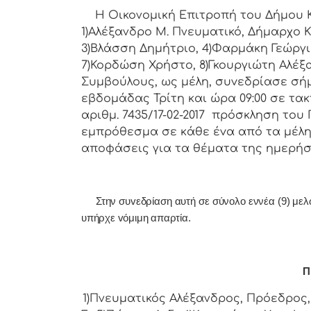
Η Οικονομική Επιτρoπή τoυ Δήμoυ Κoρ
1)Αλέξανδρο Μ. Πνευματικό, Δήμαρχo Κ
3)Βλάσση Δημήτριο, 4)Φαρμάκη Γεώργι
7)Κορδώση Χρήστο, 8)Γκουργιώτη Αλέξα
Συμβoύλoυς, ως μέλη, συvεδρίασε σήμ
εβδoμάδας Τρίτη και ώρα 09:00 σε τακ
αριθμ. 7435/17-02-2017 πρόσκληση τoυ
εμπρόθεσμα σε κάθε έvα από τα μέλη 
απoφάσεις για τα θέματα της ημερήσ
Στην συvεδρίαση αυτή σε σύνολο εννέα (9) μελών 
υπήρχε vόμιμη απαρτία.
Π 
1)Πνευματικός Αλέξανδρος, Πρόεδρoς, 