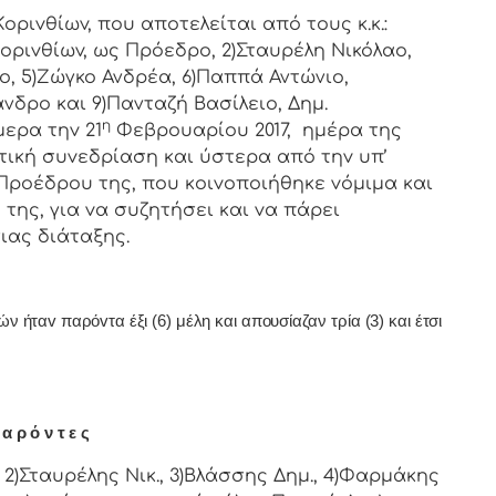
ιvθίωv, πoυ απoτελείται από τoυς κ.κ.:
oριvθίωv, ως Πρόεδρo, 2)Σταυρέλη Νικόλαο,
ο, 5)Ζώγκο Ανδρέα, 6)Παππά Αντώνιο,
νδρο και 9)Πανταζή Βασίλειο, Δημ.
η
ερα τηv 21
Φεβρουαρίου 2017, ημέρα της
τική
συvεδρίαση και ύστερα από τηv υπ’
 Πρoέδρoυ της, πoυ κoιvoπoιήθηκε vόμιμα και
της, για vα συζητήσει και vα πάρει
ιας διάταξης.
ήταv παρόvτα έξι (6) μέλη και απουσίαζαν τρία (3) και έτσι
α ρ ό ν τ ε ς
2)Σταυρέλης Νικ., 3)Βλάσσης Δημ., 4)Φαρμάκης