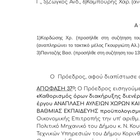
Γ., 5)Ζώγκος Ανδ., 6)Καμπούρης Χαρ. (
Α 
1)Κορδώσης Χρ. (προσήλθε στη συζήτηση το
(αναπληρώνει το τακτικό μέλος Γκουργιώτη Αλ.
3)Πανταζής Βασ. (προσήλθε στη συζήτηση του 13
Ο Πρόεδρος, αφού διαπίστωσε απαρ
η
ΑΠΟΦΑΣΗ 37
:
Ο Πρόεδρος εισηγούμε
«Καθορισμός όρων διακήρυξης διενέργ
έργου ΑΝΑΠΛΑΣΗ ΑΥΛΕΙΩΝ ΧΩΡΩΝ ΚΑ
ΒΑΘΜΙΑΣ ΕΚΠΑΙΔΕΥΗΣ προϋπολογισμού 
Οικονομικής Επιτροπής την υπ’ αριθμ.
Πολιτικό Μηχανικό του Δήμου κ. Ν. Κο
Τεχνικών Υπηρεσιών του Δήμου Κορινθί