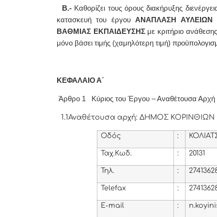
Β.-
Καθορίζει τους όρους διακήρυξης διενέργει
κατασκευή του έργου
ΑΝΑΠΛΑΣΗ ΑΥΛΕΙΩΝ 
ΒΑΘΜΙΑΣ ΕΚΠΑΙΔΕΥΣΗΣ
με κριτήριο ανάθεση
μόνο βάσει τιμής (χαμηλότερη τιμή)
προϋπολογισμ
ΚΕΦΑΛΑΙΟ Α΄
Άρθρο 1 Κύριος του Έργου – Αναθέτουσα Αρχή - 
1.1
Αναθέτουσα αρχή: ΔΗΜΟΣ ΚΟΡΙΝΘΙΩΝ
Οδός
:
ΚΟΛΙΑΤ
Ταχ.Κωδ.
:
20131
Τηλ
.
:
2741362
Telefax
:
2741362
E-mail
:
n.koyin