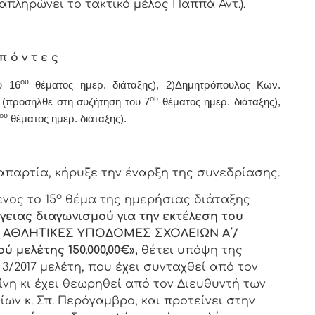
αναπληρώνει το τακτικό μέλος Παππά Αντ.).
π ό ν τ ε ς
ου
υ 16
θέματος ημερ. διάταξης), 2)Δημητρόπουλος Κων.
ου
) (προσήλθε στη συζήτηση του 7
θέματος ημερ. διάταξης),
ου
θέματος ημερ. διάταξης).
τία, κήρυξε την έναρξη της συνεδρίασης.
ο
νος το 15
θέμα της ημερήσιας διάταξης
ειας διαγωνισμού για την εκτέλεση του
Ι ΑΘΛΗΤΙΚΕΣ ΥΠΟΔΟΜΕΣ ΣΧΟΛΕΙΩΝ Α΄/
μελέτης 150.000,00€»,
θέτει υπόψη της
 3/2017 μελέτη, που έχει συνταχθεί από τον
υίνη κι έχει θεωρηθεί από τον Διευθυντή των
ων κ. Σπ. Περόγαμβρο, και προτείνει στην