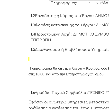
Πληροφορίες:
:
.Νικόλα
1.2Εργοδότης ή Κύριος του Έργου: ΔΗΜ
1.3Φορέας κατασκευής του έργου: ΔΗΜ
1.4Προϊστάμενη Αρχή : ΔΗΜΟΤΙΚΟ ΣΥΜ
ΕΠΙΤΡΟΠΗ
1.5Διευθύνουσα ή Επιβλέπουσα Υπηρεσ
Η δημοπρασία θα διενεργηθεί στην Κόρινθο, οδό 
στις 10:00_και από την Επιτροπή Διαγωνισμού
1.6Αρμόδιο Τεχνικό Συμβούλιο :ΤΕΧΝΙ
Εφόσον οι ανωτέρω υπηρεσίες μεταστεγασ
ανάθεσης ή εκτέλεσης του έργου, υποχρε