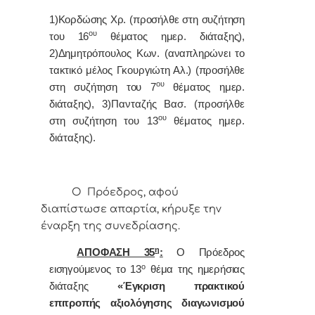
1)Κορδώσης Χρ. (προσήλθε στη συζήτηση
ου
του 16
θέματος ημερ. διάταξης),
2)Δημητρόπουλος Κων. (αναπληρώνει το
τακτικό μέλος Γκουργιώτη Αλ.) (προσήλθε
ου
στη συζήτηση του 7
θέματος ημερ.
διάταξης),
3)Πανταζής Βασ. (προσήλθε
ου
στη συζήτηση του 13
θέματος ημερ.
διάταξης).
Ο Πρόεδρος, αφού
διαπίστωσε απαρτία, κήρυξε την
έναρξη της συνεδρίασης.
η
ΑΠΟΦΑΣΗ 35
:
Ο Πρόεδρος
ο
εισηγούμενος το 13
θέμα της ημερήσιας
διάταξης
«Έγκριση πρακτικού
επιτροπής αξιολόγησης διαγωνισμού