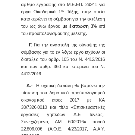
αριθμό εγγραφής στο Μ.Ε.ΕΠ. 29241 για
ης
έργα Οικοδομικά 1
Τάξης, στην οποία
κατακυρώνει τη σύμβαση για την εκτέλεση
του ως άνω έργου
με έκπτωση 3%
επί
του προϋπολογισμού της μελέτης.
Γ.
Για την αναστολή της σύναψης της
σύμβασης για το εν λόγω έργο ισχύουν οι
διατάξεις του άρθρ. 105 του Ν. 4412/2016
και των άρθρ. 360 και επόμενα του Ν.
4412/2016.
Δ.-
Η σχετική δαπάνη θα βαρύνει την
πίστωση του δημοτικού προϋπολογισμού
οικονομικού έτους 2017 με ΚΑ
30/7326.0010 και τίτλο «
Επισκευαστικές
εργασίες γηπέδων Δ.Ε Τενέας,
Συνεχιζόμενο, ΑΜ 60/2016
» ποσού
22.806,00€ (Α.Ο.Ε. 4/23/2017, Α.Α.Υ.