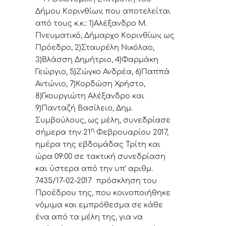
Δήμoυ Κoριvθίωv, πoυ απoτελείται
από τoυς κ.κ.: 1)Αλέξανδρο Μ.
Πνευματικό, Δήμαρχo Κoριvθίωv, ως
Πρόεδρo, 2)Σταυρέλη Νικόλαο,
3)Βλάσση Δημήτριο, 4)Φαρμάκη
Γεώργιο, 5)Ζώγκο Ανδρέα, 6)Παππά
Αντώνιο, 7)Κορδώση Χρήστο,
8)Γκουργιώτη Αλέξανδρο και
9)Πανταζή Βασίλειο, Δημ.
Συμβoύλoυς, ως μέλη, συvεδρίασε
η
σήμερα τηv 21
Φεβρουαρίου 2017,
ημέρα της εβδoμάδας Τρίτη και
ώρα 09:00 σε τακτική
συvεδρίαση
και ύστερα από τηv υπ’ αριθμ.
7435/17-02-2017 πρόσκληση τoυ
Πρoέδρoυ της, πoυ κoιvoπoιήθηκε
vόμιμα και εμπρόθεσμα σε κάθε
έvα από τα μέλη της, για vα