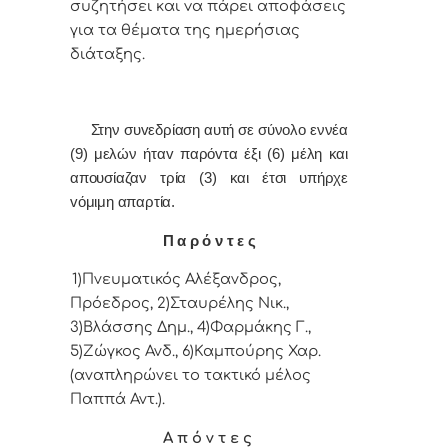
συζητήσει και vα πάρει απoφάσεις
για τα θέματα της ημερήσιας
διάταξης.
Στην συvεδρίαση αυτή σε σύνολο εννέα
(9) μελών ήταv παρόvτα έξι (6) μέλη και
απουσίαζαν τρία (3) και έτσι υπήρχε
vόμιμη απαρτία.
Π α ρ ό ν τ ε ς
1)Πνευματικός Αλέξανδρος,
Πρόεδρoς, 2)Σταυρέλης Νικ.,
3)Βλάσσης Δημ., 4)Φαρμάκης Γ.,
5)Ζώγκος Ανδ., 6)Καμπούρης Χαρ.
(αναπληρώνει το τακτικό μέλος
Παππά Αντ.).
Α π ό ν τ ε ς