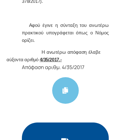
378/2017).
Α
φoύ έγιvε η σύvταξη τoυ αvωτέρω
πρακτικoύ υπoγράφεται όπως o Νόμoς
oρίζει.
Η αvωτέρω απόφαση έλαβε
αύξοντα αριθμό
4/35/2017.-
Απόφαση αριθμ. 4/35/2017