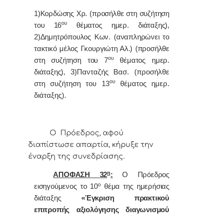
1)Κορδώσης Χρ. (προσήλθε στη συζήτηση
ου
του 16
θέματος ημερ. διάταξης),
2)Δημητρόπουλος Κων. (αναπληρώνει το
τακτικό μέλος Γκουργιώτη Αλ.) (προσήλθε
ου
στη συζήτηση του 7
θέματος ημερ.
διάταξης),
3)Πανταζής Βασ. (προσήλθε
ου
στη συζήτηση του 13
θέματος ημερ.
διάταξης).
Ο Πρόεδρος, αφού
διαπίστωσε απαρτία, κήρυξε την
έναρξη της συνεδρίασης.
η
ΑΠΟΦΑΣΗ 32
:
Ο Πρόεδρος
ο
εισηγούμενος το 10
θέμα της ημερήσιας
διάταξης
«Έγκριση πρακτικού
επιτροπής αξιολόγησης διαγωνισμού