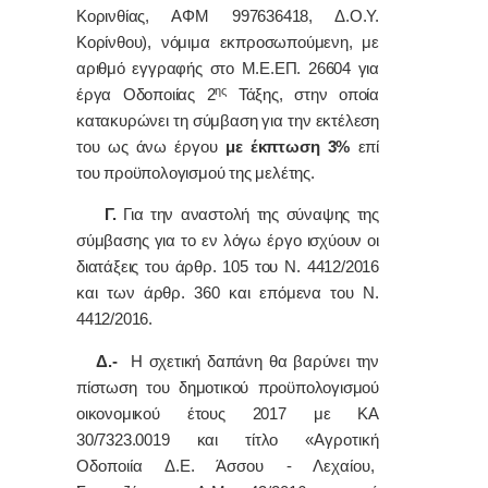
Κορινθίας, ΑΦΜ 997636418, Δ.Ο.Υ.
Κορίνθου), νόμιμα εκπροσωπούμενη, με
αριθμό εγγραφής στο Μ.Ε.ΕΠ. 26604 για
ης
έργα Οδοποιίας 2
Τάξης, στην οποία
κατακυρώνει τη σύμβαση για την εκτέλεση
του ως άνω έργου
με έκπτωση 3%
επί
του προϋπολογισμού της μελέτης.
Γ.
Για την αναστολή της σύναψης της
σύμβασης για το εν λόγω έργο ισχύουν οι
διατάξεις του άρθρ. 105 του Ν. 4412/2016
και των άρθρ. 360 και επόμενα του Ν.
4412/2016.
Δ.-
Η σχετική δαπάνη θα βαρύνει την
πίστωση του δημοτικού προϋπολογισμού
οικονομικού έτους 2017 με ΚΑ
30/7323.0019 και τίτλο «
Αγροτική
Οδοποιία Δ.Ε. Άσσου - Λεχαίου,