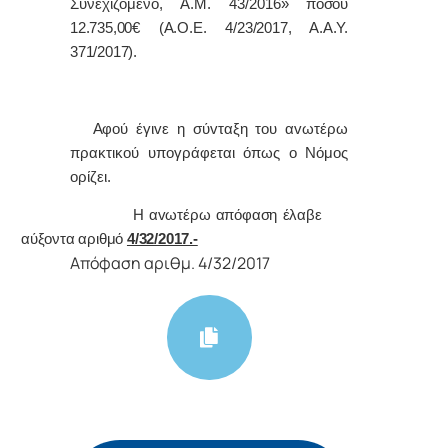
Συνεχιζόμενο, Α.Μ. 43/2016
» ποσού
12.735,00€ (Α.Ο.Ε. 4/23/2017, Α.Α.Υ.
371/2017).
Α
φoύ έγιvε η σύvταξη τoυ αvωτέρω
πρακτικoύ υπoγράφεται όπως o Νόμoς
oρίζει.
Η αvωτέρω απόφαση έλαβε
αύξοντα αριθμό
4/32/2017.-
Απόφαση αριθμ. 4/32/2017