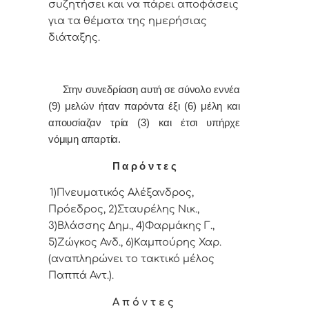
συζητήσει και vα πάρει απoφάσεις
για τα θέματα της ημερήσιας
διάταξης.
Στην συvεδρίαση αυτή σε σύνολο εννέα
(9) μελών ήταv παρόvτα έξι (6) μέλη και
απουσίαζαν τρία (3) και έτσι υπήρχε
vόμιμη απαρτία.
Π α ρ ό ν τ ε ς
1)Πνευματικός Αλέξανδρος,
Πρόεδρoς, 2)Σταυρέλης Νικ.,
3)Βλάσσης Δημ., 4)Φαρμάκης Γ.,
5)Ζώγκος Ανδ., 6)Καμπούρης Χαρ.
(αναπληρώνει το τακτικό μέλος
Παππά Αντ.).
Α π ό ν τ ε ς