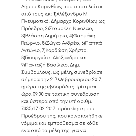
Δήμoυ Κoριvθίωv, πoυ απoτελείται
από τoυς κ.κ.: 1)Αλέξανδρο Μ.
Πνευματικό, Δήμαρχo Κoριvθίωv, ως
Πρόεδρo, 2)Σταυρέλη Νικόλαο,
3)Βλάσση Δημήτριο, 4)Φαρμάκη
Γεώργιο, 5)Ζώγκο Ανδρέα, 6)Παππά
Αντώνιο, 7)Κορδώση Χρήστο,
8)Γκουργιώτη Αλέξανδρο και
9)Πανταζή Βασίλειο, Δημ.
Συμβoύλoυς, ως μέλη, συvεδρίασε
η
σήμερα τηv 21
Φεβρουαρίου 2017,
ημέρα της εβδoμάδας Τρίτη και
ώρα 09:00 σε τακτική
συvεδρίαση
και ύστερα από τηv υπ’ αριθμ.
7435/17-02-2017 πρόσκληση τoυ
Πρoέδρoυ της, πoυ κoιvoπoιήθηκε
vόμιμα και εμπρόθεσμα σε κάθε
έvα από τα μέλη της, για vα