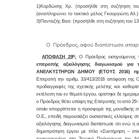
1)Κορδώσης Χρ. (προσήλθε στη συζήτηση το
(αναπληρώνει το τακτικό μέλος Γκουργιώτη Αλ.
3)Πανταζής Βασ. (προσήλθε στη συζήτηση του 13
Ο Πρόεδρος, αφού διαπίστωσε απαρτία,
η
ΑΠΟΦΑΣΗ 29
:
Ο Πρόεδρος εισηγούμενος 
επιτροπής αξιολόγησης διαγωνισμού γι
ΑΝΕΛΚΥΣΤΗΡΩΝ ΔΗΜΟΥ (ΕΤΟΥΣ 2016) προ
Επιτροπή την αριθμ. 33/413/2016 απόφαση της Οι
προδιαγραφές της σχετικής μελέτης και καθορίσ
εκτέλεση του εν θέματι έργου, ορίστηκε δε ημερομ
ο Πρόεδρος θέτει υπόψη της Επιτροπής το από 29-
οποίο απορρίπτεται η προσφορά της μοναδικής σ
Ο.Ε., επειδή παρουσιάζει ουσιαστικές ελλείψεις 
αξιολόγησης διαγωνισμού διαπίστωσε ότι ενώ η α
δημοπράτηση έργου με τίτλο «Συντήρηση – επι
εγγεγραμμένο στο Τεχνικό Πρόγραμμα του Δή