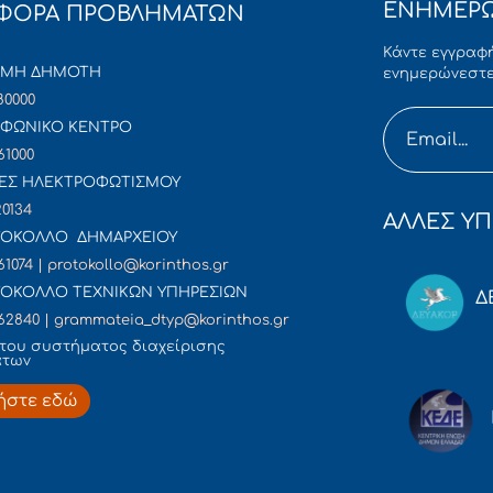
ΕΝΗΜΕΡΩ
ΦΟΡΑ ΠΡΟΒΛΗΜΑΤΩΝ
Κάντε εγγραφή
ΜΜΗ ΔΗΜΟΤΗ
ενημερώνεστε
80000
ΦΩΝΙΚΟ ΚΕΝΤΡΟ
61000
ΕΣ ΗΛΕΚΤΡΟΦΩΤΙΣΜΟΥ
20134
ΑΛΛΕΣ ΥΠ
ΟΚΟΛΛΟ ΔΗΜΑΡΧΕΙΟΥ
61074 | protokollo@korinthos.gr
ΟΚΟΛΛΟ ΤΕΧΝΙΚΩΝ ΥΠΗΡΕΣΙΩΝ
Δ
62840 | grammateia_dtyp@korinthos.gr
του συστήματος διαχείρισης
άτων
ήστε εδώ