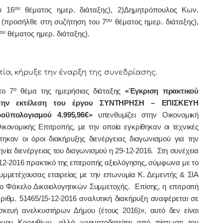
ου
υ 16
θέματος ημερ. διάταξης), 2)Δημητρόπουλος Κων.
ου
) (προσήλθε στη συζήτηση του 7
θέματος ημερ. διάταξης),
ου
θέματος ημερ. διάταξης).
 κήρυξε την έναρξη της συνεδρίασης.
ο
το 7
θέμα της ημερήσιας διάταξης
«Έγκριση πρακτικού
α την εκτέλεση του έργου ΣΥΝΤΗΡΗΣΗ – ΕΠΙΣΚΕΥΗ
ϋπολογισμού 4.995,96€»
υπενθυμίζει στην Οικονομική
κονομικής Επιτροπής, με την οποία εγκρίθηκαν οι τεχνικές
τηκαν οι όροι διακήρυξης διενέργειας διαγωνισμού για την
ηνία διενέργειας του διαγωνισμού η 29-12-2016. Στη συνέχεια
12-2016 πρακτικό της επιτροπής αξιολόγησης, σύμφωνα με το
υμμετέχουσας εταιρείας με την επωνυμία Κ. Δεμεντής & ΣΙΑ
στο Φάκελο Δικαιολογητικών Συμμετοχής. Επίσης, η επιτροπή
ριθμ. 51465/15-12-2016 αναλυτική διακήρυξη αναφέρεται σε
σκευή ανελκυστήρων Δήμου (έτους 2016)», αυτό δεν είναι
μου Κορινθίων, αλλά χρηματοδοτείται από πίστωση του