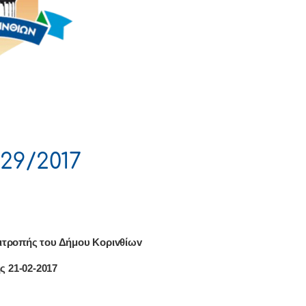
29/2017
ιτρoπής τoυ Δήμoυ Κoριvθίωv
ς 21-02-2017