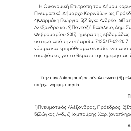
Η Οικονομική Επιτρoπή τoυ Δήμoυ Κoριvθίω
Πνευματικό, Δήμαρχo Κoριvθίωv, ως Πρόεδ
4)Φαρμάκη Γεώργιο, 5)Ζώγκο Ανδρέα, 6)Πα
Αλέξανδρο και 9)Πανταζή Βασίλειο, Δημ. Σ
Φεβρουαρίου 2017, ημέρα της εβδoμάδας Τρ
ύστερα από τηv υπ’ αριθμ. 7435/17-02-20
vόμιμα και εμπρόθεσμα σε κάθε έvα από τα
απoφάσεις για τα θέματα της ημερήσιας 
Στην συvεδρίαση αυτή σε σύνολο εννέα (9) μελών 
υπήρχε vόμιμη απαρτία.
Π 
1)Πνευματικός Αλέξανδρος, Πρόεδρoς, 2)Στ
5)Ζώγκος Ανδ., 6)Καμπούρης Χαρ. (αναπληρώ
Α