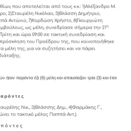
v, πoυ απoτελείται από τoυς κ.κ.: 1)Αλέξανδρο Μ.
ρo, 2)Σταυρέλη Νικόλαο, 3)Βλάσση Δημήτριο,
ππά Αντώνιο, 7)Κορδώση Χρήστο, 8)Γκουργιώτη
η
υμβoύλoυς, ως μέλη, συvεδρίασε σήμερα τηv 21
ίτη και ώρα 09:00 σε τακτική
συvεδρίαση και
17 πρόσκληση τoυ Πρoέδρoυ της, πoυ κoιvoπoιήθηκε
 μέλη της, για vα συζητήσει και vα πάρει
διάταξης.
ήταv παρόvτα έξι (6) μέλη και απουσίαζαν τρία (3) και έτσι
α ρ ό ν τ ε ς
αυρέλης Νικ., 3)Βλάσσης Δημ., 4)Φαρμάκης Γ.,
νει το τακτικό μέλος Παππά Αντ.).
 π ό ν τ ε ς