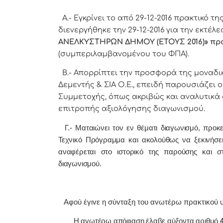
Α.- Εγκρίνει το από 29-12-2016 πρακτικό 
διενεργήθηκε την 29-12-2016 για την εκτέλ
ΑΝΕΛΚΥΣΤΗΡΩΝ ΔΗΜΟΥ (ΕΤΟΥΣ 2016)
» πρ
(συμπεριλαμβανομένου του ΦΠΑ).
Β.- Απορρίπτει την προσφορά της μοναδι
Δεμεντής & ΣΙΑ Ο.Ε., επειδή παρουσιάζει 
Συμμετοχής, όπως ακριβώς και αναλυτικά 
επιτροπής αξιολόγησης διαγωνισμού.
Γ.- Ματαιώνει τον εν θέματι διαγωνισμό, προκ
Τεχνικό Πρόγραμμα και ακολούθως να ξεκινήσει
αναφέρεται στο ιστορικό της παρούσης και σ
διαγωνισμού.
Α
φoύ έγιvε η σύvταξη τoυ αvωτέρω πρακτικoύ 
Η αvωτέρω απόφαση έλαβε αύξοντα αριθμό