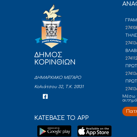
ΑΝΑ
ΓΡΑ
27410
ΤΗΛΕ
27413
ΒΛΑΒ
ΔΗΜΟΣ
27411
ΚΟΡΙΝΘΙΩΝ
ΠΡΩΤ
27413
ΔΗΜΑΡΧΙΑΚΟ ΜΕΓΑΡΟ
ΠΡΩΤ
Κολιάτσου 32, Τ.Κ. 20131
27413
Mέσω 
αιτημ
Πατ
ΚΑΤΕΒΑΣΕ ΤΟ APP