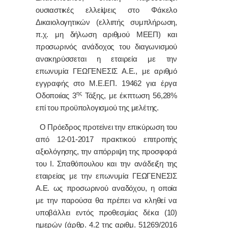
ουσιαστικές ελλείψεις στο Φάκελο
Δικαιολογητικών (ελλιπής συμπλήρωση,
π.χ. μη δήλωση αριθμού ΜΕΕΠ) και
προσωρινός ανάδοχος του διαγωνισμού
ανακηρύσσεται η εταιρεία με την
επωνυμία ΓΕΩΓΕΝΕΣΙΣ Α.Ε., με αριθμό
εγγραφής στο Μ.Ε.ΕΠ. 19462 για έργα
ης
Οδοποιίας 3
Τάξης, με έκπτωση 56,28%
επί του προϋπολογισμού της μελέτης.
Ο Πρόεδρος προτείνει την επικύρωση του
από 12-01-2017 πρακτικού επιτροπής
αξιολόγησης, την απόρριψη της προσφορά
του Ι. Σπαθόπουλου και την ανάδειξη της
εταιρείας με την επωνυμία ΓΕΩΓΕΝΕΣΙΣ
Α.Ε. ως προσωρινού αναδόχου, η οποία
με την παρούσα θα πρέπει να κληθεί να
υποβάλλει εντός προθεσμίας δέκα (10)
ημερών (άρθρ. 4.2 της αριθμ.
51269/2016