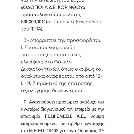
για την εκτέλεση του έργου
«ΟΔΟΠΟΙΙΑ Δ.Ε. ΚΟΡΙΝΘΟΥ
»
προϋπολογισμού μελέτης
500.000,00€
(συμπεριλαμβανομένου
του ΦΠΑ).
Β.- Απορρίπτει την προσφορά του
Ι. Σπαθόπουλου, επειδή
παρουσιάζει ουσιαστικές
ελλείψεις στο Φάκελο
Δικαιολογητικών, όπως ακριβώς και
αναλυτικά αναφέρεται στο από 12-
01-2017 πρακτικό της επιτροπής
αξιολόγησης διαγωνισμού.
Γ.- Ανακηρύσσει προσωρινό ανάδοχο του
ανωτέρω διαγωνισμού την εταιρεία με την
επωνυμία
ΓΕΩΓΕΝΕΣΙΣ Α.Ε.
, νόμιμα
εκπροσωπούμενη, με αριθμό εγγραφής
ης
στο Μ.Ε.ΕΠ. 19462 για έργα Οδοποιίας 3