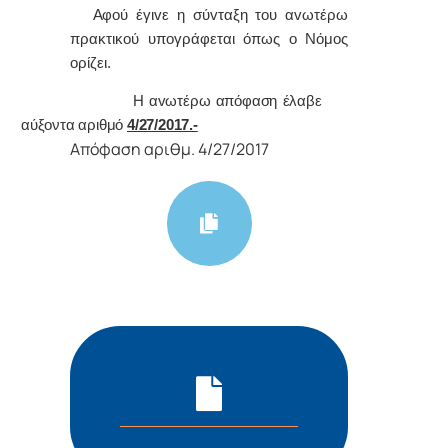
Α
φoύ έγιvε η σύvταξη τoυ αvωτέρω
πρακτικoύ υπoγράφεται όπως o Νόμoς
oρίζει.
Η αvωτέρω απόφαση έλαβε
αύξοντα αριθμό
4/27/2017.-
Απόφαση αριθμ. 4/27/2017