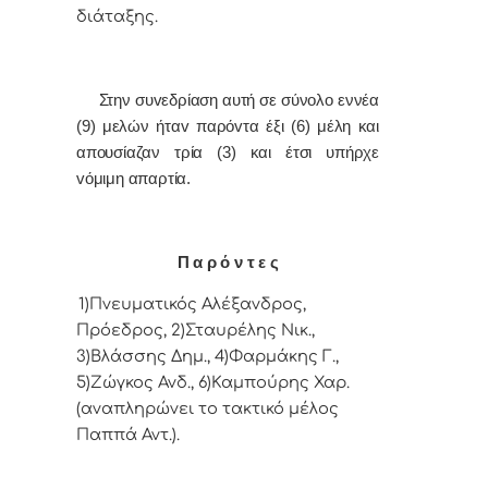
διάταξης.
Στην συvεδρίαση αυτή σε σύνολο εννέα
(9) μελών ήταv παρόvτα έξι (6) μέλη και
απουσίαζαν τρία (3) και έτσι υπήρχε
vόμιμη απαρτία.
Π α ρ ό ν τ ε ς
1)Πνευματικός Αλέξανδρος,
Πρόεδρoς, 2)Σταυρέλης Νικ.,
3)Βλάσσης Δημ., 4)Φαρμάκης Γ.,
5)Ζώγκος Ανδ., 6)Καμπούρης Χαρ.
(αναπληρώνει το τακτικό μέλος
Παππά Αντ.).