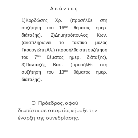
Α π ό ν τ ε ς
1)Κορδώσης Χρ. (προσήλθε στη
ου
συζήτηση του 16
θέματος ημερ.
διάταξης), 2)Δημητρόπουλος Κων.
(αναπληρώνει το τακτικό μέλος
Γκουργιώτη Αλ.) (προσήλθε στη συζήτηση
ου
του 7
θέματος ημερ. διάταξης),
3)Πανταζής Βασ. (προσήλθε στη
ου
συζήτηση του 13
θέματος ημερ.
διάταξης).
Ο Πρόεδρος, αφού
διαπίστωσε απαρτία, κήρυξε την
έναρξη της συνεδρίασης.