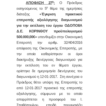
η
ΑΠΟΦΑΣΗ 27
:
Ο Πρόεδρος
ο
εισηγούμενος το 5
θέμα της ημερήσιας
διάταξης
«Έγκριση πρακτικού
επιτροπής αξιολόγησης διαγωνισμού
για την εκτέλεση του έργου ΟΔΟΠΟΙΙΑ
Δ.Ε. ΚΟΡΙΝΘΟΥ προϋπολογισμού
500.000,00€»
υπενθυμίζει στην Οικονομική
Επιτροπή την αριθμ. 32/404/2016
απόφαση της Οικονομικής Επιτροπής, με
την οποία καθορίστηκαν οι όροι
διακήρυξης διενέργειας διαγωνισμού για
την εκτέλεση του εν θέματι έργου,
ορίστηκε δε ημερομηνία διενέργειας του
διαγωνισμού η 12-01-2017. Στη συνέχεια ο
Πρόεδρος θέτει υπόψη της Επιτροπής το
από 12-01-2017 πρακτικό της επιτροπής
αξιολόγησης, σύμφωνα με το οποίο
απορρίπτεται η προσφορά του Ι.
Σπαθόπουλου, επειδή παρουσιάζει