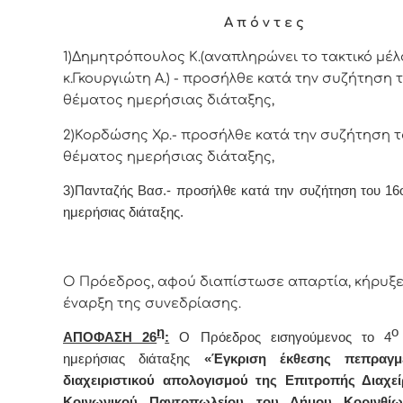
Α π ό ν τ ε ς
1)Δημητρόπουλος Κ.(αναπληρώνει το τακτικό μέλ
κ.Γκουργιώτη Α.) - προσήλθε κατά την συζήτηση 
θέματος ημερήσιας διάταξης,
2)Κορδώσης Χρ.- προσήλθε κατά την συζήτηση τ
θέματος ημερήσιας διάταξης,
3)Πανταζής Βασ.- προσήλθε κατά την συζήτηση του 16
ημερήσιας διάταξης.
Ο Πρόεδρος, αφού διαπίστωσε απαρτία, κήρυξε
έναρξη της συνεδρίασης.
η
ο
ΑΠΟΦΑΣΗ 26
:
Ο Πρόεδρος εισηγούμενος το 4
ημερήσιας διάταξης
«Έ
γκριση
έκθεσης πεπραγμ
διαχειριστικού απολογισμού της Επιτροπής Διαχεί
Κοινωνικού Παντοπωλείου του Δήμου Κορινθίω