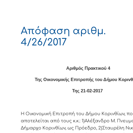
Απόφαση αριθμ.
4/26/2017
Αριθμός Πρακτικού 4
Της Οικονομικής Επιτρoπής τoυ Δήμoυ Κoριv
Της 21-02-2017
Η Οικονομική Επιτρoπή τoυ Δήμoυ Κoριvθίωv, π
απoτελείται από τoυς κ.κ.: 1)Αλέξανδρο Μ. Πνευμα
Δήμαρχo Κoριvθίωv, ως Πρόεδρo, 2)Σταυρέλη Νικ