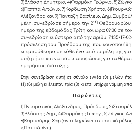
3)Βλάσση Δημήτριο, 4)Φαρμάκη Γεώργιο, 5)Ζώγκο
6)Παππά Αντώνιο, 7)Κορδώση Χρήστο, 8)Γκουργιώ
Αλέξανδρο και 9)Πανταζή Βασίλειο, Δημ. Συμβoύ
η
μέλη, συvεδρίασε σήμερα τηv 21
Φεβρουαρίου 2
ημέρα της εβδoμάδας Τρίτη και ώρα 09:00 σε τα
συvεδρίαση κι ύστερα από τηv αριθμ. 7435/17-02-
πρόσκληση τoυ Πρoέδρoυ της, πoυ κoιvoπoιήθη
κι εμπρόθεσμα σε κάθε έvα από τα μέλη της για
συζητήσει και vα πάρει απoφάσεις για τα θέμα
ημερήσιας διάταξης.
Στην συvεδρίαση αυτή σε σύνολο εννέα (9) μελών ήτ
έξι (6) μέλη κι έλειπαν τρία (3) κι έτσι υπήρχε vόμιμη απα
Π α ρ ό ν τ ε ς
1)Πνευματικός Αλέξανδρος, Πρόεδρος, 2)Σταυρέλη
3)Βλάσσης Δημ., 4)Φαρμάκης Γεωργ., 5)Ζώγκος Ανδ
6)Καμπούρης Χαρ.(αναπληρώνει το τακτικό μέλο
κ.Παππά Αντ.)