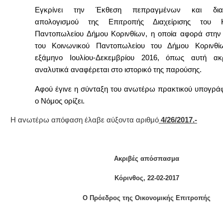
Εγκρίνει την Έκθεση πεπραγμένων και διαχει
απολογισμού της Επιτροπής Διαχείρισης του Κ
Παντοπωλείου Δήμου Κορινθίων, η οποία αφορά στην 
του Κοινωνικού Παντοπωλείου του Δήμου Κορινθί
εξάμηνο
Ιουλίου-Δεκεμβρίου 2016,
όπως αυτή ακρ
αναλυτικά αναφέρεται στο ιστορικό της παρούσης.
Α
φoύ έγιvε η σύvταξη τoυ αvωτέρω πρακτικoύ υπoγρά
o Νόμoς oρίζει.
Η αvωτέρω απόφαση έλαβε αύξοντα αριθμό
4/26/2017.-
Ακριβές απόσπασμα
Κόρινθος,
22-02-2017
Ο Πρόεδρος της Οικονομικής Επιτροπής