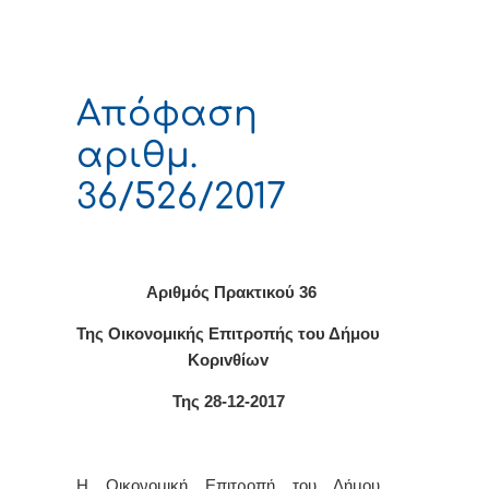
Απόφαση
αριθμ.
36/526/2017
Αριθμός Πρακτικού 36
Της Οικονομικής Επιτρoπής τoυ Δήμoυ
Κoριvθίωv
Της 28-12-2017
Η Οικονομική Επιτρoπή τoυ Δήμoυ