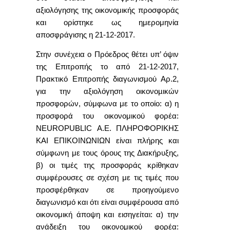
αξιολόγησης της οικονομικής προσφοράς
και ορίστηκε ως ημερομηνία
αποσφράγισης η
21-12-2017.
Στην συνέχεια ο Πρόεδρος θέτει υπ’ όψιν
της Επιτροπής το από 21-12-2017,
Π
ρακτικό
Επιτροπής διαγωνισμού
Αρ.2
,
για την αξιολόγηση οικονοµικών
προσφορών,
σύμφωνα με το οποίο:
α)
η
προσφορά
του οικονομικού φορέα:
NEUROPUBLIC
A
.
E
. ΠΛΗΡΟΦΟΡΙΚΗΣ
ΚΑΙ ΕΠΙΚΟΙΝΩΝΙΩΝ
είναι πλήρης και
σύμφωνη με τους όρους της Διακήρυξης,
β)
οι τιμές της προσφοράς κρίθηκαν
συμφέρουσες σε σχέση με τις τιμές που
προσφέρθηκαν σε προηγούμενο
διαγωνισμό και ότι είναι συμφέρουσα από
οικονομική άποψη και ε
ισηγείται: α) την
ανάδειξη του οικονομικού φορέα: