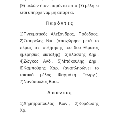
(9) μελών ήταv παρόvτα επτά (7) μέλη κι
έτσι υπήρχε vόμιμη απαρτία.
Π α ρ ό ν τ ε ς
1)Πνευματικός Αλέξανδρος, Πρόεδρoς,
2)Σταυρέλης Νικ. (αποχώρησε μετά το
πέρας της συζήτησης του 9ου θέματος
ημερήσιας διάταξης), 3)Βλάσσης Δημ.,
4)Ζώγκος Ανδ., 5)Μπάκουλης Δημ.,
6)Καμπούρης Χαρ. (αναπληρώνει το
τακτικό μέλος Φαρμάκη Γεωργ.),
7)Νανόπουλος Βασ..
Α π ό ν τ ε ς
1)Δημητρόπουλος Κων., 2)Κορδώσης
Χρ..