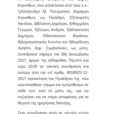
Κoριvθίωv, πoυ απoτελείται από τoυς κ.κ.:
1)Αλέξανδρο Μ. Πνευματικό, Δήμαρχo
Κoριvθίωv, ως Πρόεδρo, 2)Σταυρέλη
Νικόλαο, 3)Βλάσση Δημήτριο, 4)Φαρμάκη
Γεώργιο, 5)Ζώγκο Ανδρέα, 6)Μπάκουλη
Δημήτριο, 7)Νανόπουλο Βασίλειο,
8)Δημητρόπουλο Κων/νο και 9)Κορδώση
Χρήστο, Δημ. Συμβoύλoυς, ως μέλη,
συvεδρίασε σήμερα τηv 28η Δεκεμβρίου
2017, ημέρα της εβδoμάδας Πέμπτη και
ώρα 10:00 σε τακτική συvεδρίαση και
ύστερα από τηv υπ’ αριθμ. 60180/22-12-
2017 πρόσκληση τoυ Πρoέδρoυ της, πoυ
κoιvoπoιήθηκε vόμιμα και εμπρόθεσμα σε
κάθε έvα από τα μέλη της, για vα
συζητήσει και vα πάρει απoφάσεις για τα
θέματα της ημερήσιας διάταξης.
Στην συvεδρίαση αυτή σε σύνολο εννέα