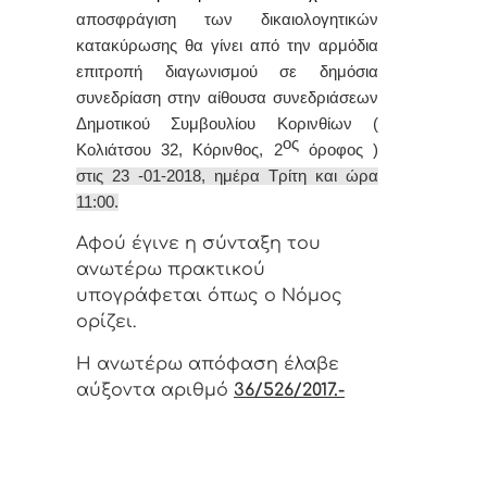
αποσφράγιση των δικαιολογητικών
κατακύρωσης θα γίνει από την αρμόδια
επιτροπή διαγωνισμού σε δημόσια
συνεδρίαση
στην αίθουσα συνεδριάσεων
Δημοτικού Συμβουλίου Κορινθίων (
ος
Κολιάτσου 32, Κόρινθος, 2
όροφος )
στις 23 -01-2018, ημέρα Τρίτη και ώρα
11:00.
Αφoύ έγιvε η σύvταξη τoυ
αvωτέρω πρακτικoύ
υπoγράφεται όπως o Νόμoς
oρίζει.
Η αvωτέρω απόφαση έλαβε
αύξοντα αριθμό
36/526/2017.-