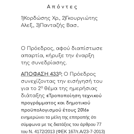
Α π ό ν τ ε ς
1)Κορδώσης Χρ., 2)Γκουργιώτης
Αλεξ., 3)Πανταζής Βασ..
Ο Πρόεδρος, αφού διαπίστωσε
απαρτία, κήρυξε την έναρξη
της συνεδρίασης.
η
ΑΠΟΦΑΣΗ 433
:
Ο Πρόεδρος
συνεχίζοντας την εισήγησή του
ο
για το 2
θέμα της ημερήσιας
διάταξης
«
Τροποποίηση τεχνικού
προγράμματος και δημοτικού
προϋπολογισμού έτους 2016
»
ενημερώνει τα μέλη της επιτροπής ότι
σύμφωνα με τις διατάξεις του άρθρου 77
του Ν. 4172/2013 (ΦΕΚ 167/τ.Α/23-7-2013)