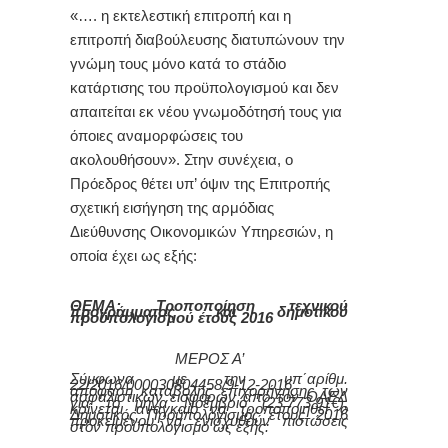
«…. η εκτελεστική επιτροπή και η
επιτροπή διαβούλευσης διατυπώνουν την
γνώμη τους μόνο κατά το στάδιο
κατάρτισης του προϋπολογισμού και δεν
απαιτείται εκ νέου γνωμοδότησή τους για
όποιες αναμορφώσεις του
ακολουθήσουν».
Στην συνέχεια, ο
Πρόεδρος θέτει υπ’ όψιν της Επιτροπής
σχετική εισήγηση της αρμόδιας
Διεύθυνσης Οικονομικών Υπηρεσιών
, η
οποία έχει ως εξής:
ΘΕΜΑ:
Τροποποίηση τεχνικού
προγράμματος και δημοτικού
προϋπολογισμού έτους 2016
ΜΕΡΟΣ Α’
Σύμφωνα με την υπ΄αρίθμ.
22/2016/000030804458/9-12-2016
απόφαση καταβολής επιχορήγησης των
ασφαλιστικών εισφορών από τον ΟΑΕΔ
για το μήνα Νοέμβριο (23.773,91€),
κρίνεται αναγκαίο να τροποποιηθεί ο
Δημοτικός Προϋπολογισμός έτους 2016
προκειμένου να ενισχυθούν πιστώσεις
στον προϋπολογισμό ως εξής: