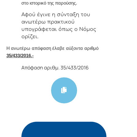
στο ιστορικό της παρούσης.
Αφoύ έγιvε η σύvταξη τoυ
αvωτέρω πρακτικoύ
υπoγράφεται όπως o Νόμoς
oρίζει.
Η αvωτέρω απόφαση έλαβε αύξοντα αριθμό
35/433/2016.-
Απόφαση αριθμ. 35/433/2016