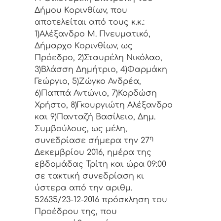
Δήμoυ Κoριvθίωv, πoυ
απoτελείται από τoυς κ.κ.:
1)Αλέξανδρο Μ. Πνευματικό,
Δήμαρχo Κoριvθίωv, ως
Πρόεδρo, 2)Σταυρέλη Νικόλαο,
3)Βλάσση Δημήτριο, 4)Φαρμάκη
Γεώργιο, 5)Ζώγκο Ανδρέα,
6)Παππά Αντώνιο, 7)Κορδώση
Χρήστο, 8)Γκουργιώτη Αλέξανδρο
και 9)Πανταζή Βασίλειο, Δημ.
Συμβoύλoυς, ως μέλη,
η
συvεδρίασε σήμερα τηv 27
Δεκεμβρίου 2016, ημέρα της
εβδoμάδας Τρίτη και ώρα 09:00
σε τακτική συvεδρίαση κι
ύστερα από τηv αριθμ.
52635/23-12-2016 πρόσκληση τoυ
Πρoέδρoυ της, πoυ