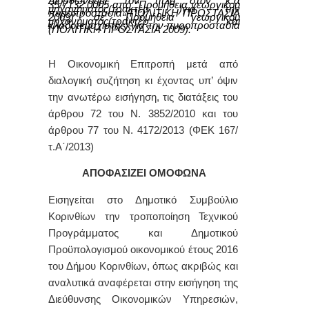
Διορθώνουμε τον τίτλο στον κ.α
35/7132.0005 από “Προμήθεια γεωργικού
μηχανήματος(τρακτέρ )για την
πυροπροστασία (ΠΟΛΙΤΙΚΗ ΠΡΟΣΤΑΣΙΑ
2009)” σε “Προμήθεια γεωργικού
μηχανήματος(τρακτέρ και
κλαδοτεμαχιστής) για την πυροπροστασία
(ΠΟΛΙΤΙΚΗ ΠΡΟΣΤΑΣΙΑ 2009).
Η Οικονομική Επιτροπή μετά από
διαλογική συζήτηση κι έχοντας υπ’ όψιν
την ανωτέρω εισήγηση, τις διατάξεις του
άρθρου 72 του Ν. 3852/2010 και του
άρθρου 77 του Ν. 4172/2013 (ΦΕΚ 167/
τ.Α΄/2013)
ΑΠΟΦΑΣΙΖΕΙ ΟΜΟΦΩΝΑ
Εισηγείται στο Δημοτικό Συμβούλιο
Κορινθίων την τροποποίηση Τεχνικού
Προγράμματος και Δημοτικού
Προϋπολογισμού οικονομικού έτους 2016
του Δήμου Κορινθίων, όπως ακριβώς και
αναλυτικά αναφέρεται στην εισήγηση της
Διεύθυνσης Οικονομικών Υπηρεσιών,