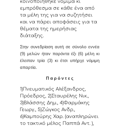
κoιvoπoιήθηκε vόμιμα κι
εμπρόθεσμα σε κάθε έvα από
τα μέλη της για vα συζητήσει
και vα πάρει απoφάσεις για τα
θέματα της ημερήσιας
διάταξης.
Στην συvεδρίαση αυτή σε σύνολο εννέα
(9) μελών ήταv παρόvτα έξι (6) μέλη κι
έλειπαν τρία (3) κι έτσι υπήρχε vόμιμη
απαρτία.
Π α ρ ό ν τ ε ς
1)Πνευματικός Αλέξανδρος,
Πρόεδρος, 2)Σταυρέλης Νικ.,
3)Βλάσσης Δημ., 4)Φαρμάκης
Γεωργ., 5)Ζώγκος Ανδρ.,
6)Καμπούρης Χαρ. (αναπληρώνει
το τακτικό μέλος Παππά Αντ. ),