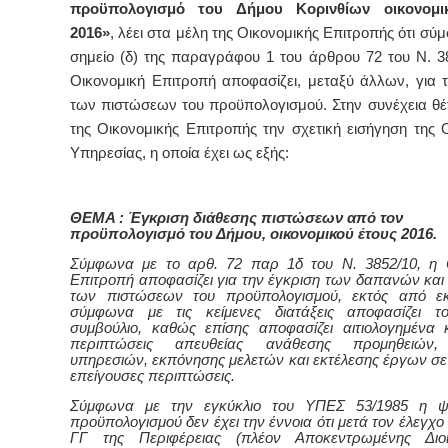
προϋπολογισμό του Δήμου Κορινθίων οικονομι
2016»
, λέει στα μέλη της Οικονομικής Επιτροπής ότι σύ
σημείο (δ) της παραγράφου 1 του άρθρου 72 του Ν. 3
Οικονομική Επιτροπή αποφασίζει, μεταξύ άλλων, για 
των πιστώσεων του προϋπολογισμού. Στην συνέχεια θέτ
της Οικονομικής Επιτροπής την σχετική εισήγηση της 
Υπηρεσίας, η οποία έχει ως εξής:
ΘΕΜΑ : Έγκριση διάθεσης πιστώσεων από τον
προϋπολογισμό του Δήμου, οικονομικού έτους 2016.
Σύμφωνα με το αρθ. 72 παρ 1δ του Ν. 3852/10, η 
Επιτροπή αποφασίζει για την έγκριση των δαπανών και 
των πιστώσεων του προϋπολογισμού, εκτός από εκ
σύμφωνα με τις κείμενες διατάξεις αποφασίζει το
συμβούλιο, καθώς επίσης αποφασίζει αιτιολογημένα κ
περιπτώσεις απευθείας ανάθεσης προμηθειών,
υπηρεσιών, εκπόνησης μελετών και εκτέλεσης έργων σε 
επείγουσες περιπτώσεις.
Σύμφωνα με την εγκύκλιο του ΥΠΕΣ 53/1985 η ψ
προϋπολογισμού δεν έχει την έννοια ότι μετά τον έλεγχο
ΓΓ της Περιφέρειας (πλέον Αποκεντρωμένης Διοί