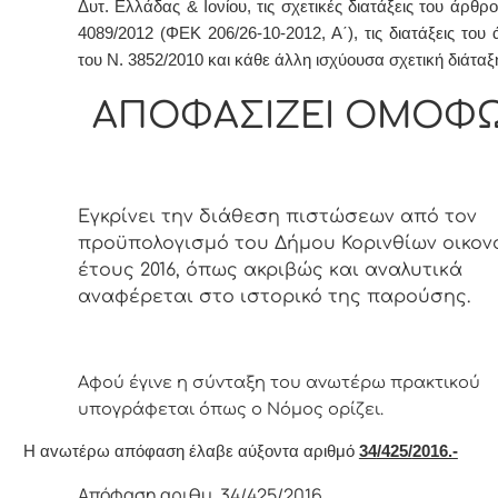
Δυτ. Ελλάδας & Ιονίου, τις σχετικές διατάξεις του άρθρο
4089/2012 (ΦΕΚ 206/26-10-2012, Α΄), τις διατάξεις του
του Ν. 3852/2010 και κάθε άλλη ισχύουσα σχετική διάταξ
ΑΠΟΦΑΣΙΖΕΙ ΟΜΟΦ
Εγκρίνει την διάθεση πιστώσεων από τον
προϋπολογισμό του Δήμου Κορινθίων οικον
έτους 2016, όπως ακριβώς και αναλυτικά
αναφέρεται στο ιστορικό της παρούσης.
Αφoύ έγιvε η σύvταξη τoυ αvωτέρω πρακτικoύ
υπoγράφεται όπως o Νόμoς
oρίζει.
Η αvωτέρω απόφαση έλαβε αύξοντα αριθμό
34
/425/
2016.-
Απόφαση αριθμ. 34/425/2016