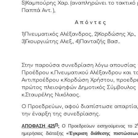
5)Καμπούρης Χαρ. (αναπληρώνει το τακτικό
Παππά Αντ. ),
Α π ό ν τ ε ς
1)Πνευματικός Αλέξανδρος, 2)Κορδώσης Χρ.,
3)Γκουργιώτης Αλεξ., 4)Πανταζής Βασ..
Στην παρούσα συνεδρίαση λόγω απουσίας
Προέδρου κ.Πνευματικού Αλέξανδρου και τ
Αντιπροέδρου κ.Κορδώση Χρήστου, προεδρε
πρώτος πλειοψηφών Δημοτικός Σύμβουλος
κ.Σταυρέλης Νικόλαος.
Ο Προεδρεύων, αφού διαπίστωσε απαρτία,
την έναρξη της συνεδρίασης.
η
ΑΠΟΦΑΣΗ 425
:
Ο Προεδρεύων εισηγούμενος το 2
ημερήσιας διάταξης
«Έγκριση διάθεσης πιστώσεω