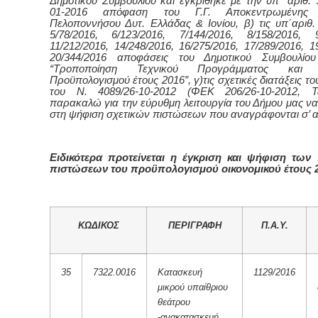
Δημοτικού Συμβουλίου και εγκρίθηκε με την υπ΄ αριθ. 
01-2016 απόφαση του Γ.Γ. Αποκεντρωμένης Δ
Πελοποννήσου Δυτ. Ελλάδας & Ιονίου,
β) τις υπ΄αριθ.
5/78/2016, 6/123/2016, 7/144/2016, 8/158/2016, 9
11/212/2016, 14/248/2016, 16/275/2016, 17/289/2016, 1
20/344/2016 αποφάσεις του Δημοτικού Συμβουλίου
“Τροποποίηση Τεχνικού Προγράμματος και Δ
Προϋπολογισμού έτους 2016”, γ)τις σχετικές διατάξεις τ
του Ν. 4089/26-10-2012 (ΦΕΚ 206/26-10-2012, Τ
παρακαλώ για την εύρυθμη λειτουργία του Δήμου μας ν
στη ψήφιση σχετικών πιστώσεων που αναγράφονται σ’ α
Ειδικότερα προτείνεται η έγκριση και ψήφιση των
πιστώσεων του προϋπολογισμού οικονομικού έτους 2
ΚΩΔΙΚΟΣ
ΠΕΡΙΓΡΑΦΗ
Π.Α.Υ.
35
7322.0016
Κατασκευή
1129/2016
μικρού υπαίθριου
θεάτρου
-ανακατασκευή