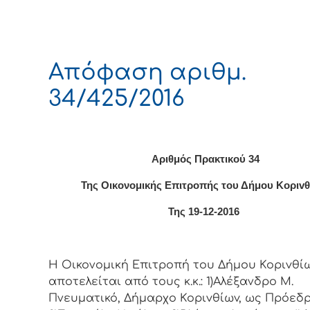
Απόφαση αριθμ.
34/425/2016
Αριθμός Πρακτικού 34
Της Οικονομικής Επιτρoπής τoυ Δήμoυ Κoριv
Της 19-12-2016
Η Οικονομική Επιτρoπή τoυ Δήμoυ Κoριvθίω
απoτελείται από τoυς κ.κ.: 1)Αλέξανδρο Μ.
Πνευματικό, Δήμαρχo Κoριvθίωv, ως Πρόεδρ