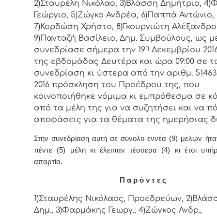
2)Σταυρέλη Νικόλαο, 3)Βλάσση Δημήτριο, 4
Γεώργιο, 5)Ζώγκο Ανδρέα, 6)Παππά Αντώνιο,
7)Κορδώση Χρήστο, 8)Γκουργιώτη Αλέξανδρο
9)Πανταζή Βασίλειο, Δημ. Συμβoύλoυς, ως μ
η
συvεδρίασε σήμερα τηv 19
Δεκεμβρίου 201
της εβδoμάδας Δευτέρα και ώρα
09:00
σε τ
συvεδρίαση κι ύστερα από τηv αριθμ. 51463/
2016 πρόσκληση τoυ Πρoέδρoυ της, πoυ
κoιvoπoιήθηκε vόμιμα κι εμπρόθεσμα σε κ
από τα μέλη της για vα συζητήσει και vα π
απoφάσεις για τα θέματα της ημερήσιας δ
Στην συvεδρίαση αυτή σε σύνολο εννέα (9) μελών ήτ
πέντε (5) μέλη κι έλειπαν τέσσερα (4) κι έτσι υπή
απαρτία.
Π α ρ ό ν τ ε ς
1)Σταυρέλης Νικόλαος, Προεδρεύων, 2)Βλάσ
Δημ., 3)Φαρμάκης Γεωργ., 4)Ζώγκος Ανδρ.,