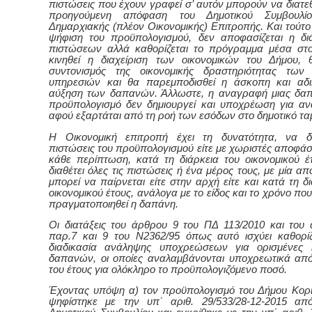
πιστώσεις που έχουν γραφεί σ’ αυτόν μπορούν να διατε
προηγούμενη απόφαση του Δημοτικού Συμβουλί
Δημαρχιακής (πλέον Οικονομικής) Επιτροπής. Και τούτο 
ψήφιση του προϋπολογισμού, δεν αποφασίζεται η δ
πιστώσεων αλλά καθορίζεται το πρόγραμμα μέσα στ
κινηθεί η διαχείριση των οικονομικών του Δήμου, 
συντονισμός της οικονομικής δραστηριότητας των 
υπηρεσιών και θα παρεμποδισθεί η άσκοπη και αδι
αύξηση των δαπανών. Άλλωστε, η αναγραφή μιας δα
προϋπολογισμό δεν δημιουργεί και υποχρέωση για α
αφού εξαρτάται από τη ροή των εσόδων στο δημοτικό ταμ
Η Οικονομική επιτροπή έχει τη δυνατότητα, να δι
πιστώσεις του προϋπολογισμού είτε με χωριστές αποφάσε
κάθε περίπτωση, κατά τη διάρκεια του οικονομικού έ
διαθέτει όλες τις πιστώσεις ή ένα μέρος τους, με μία 
μπορεί να παίρνεται είτε στην αρχή είτε
και
κατά τη δ
οικονομικού έτους, ανάλογα με το είδος και το χρόνο πο
πραγματοποιηθεί η δαπάνη.
Οι διατάξεις του άρθρου 9 του ΠΔ 113/2010 και του
παρ.7 και 9 του Ν2362/95 όπως αυτό ισχύει καθορίζ
διαδικασία ανάληψης υποχρεώσεων για ορισμένες κ
δαπανών, οι οποίες αναλαμβάνονται υποχρεωτικά απ
του έτους για ολόκληρο το προϋπολογιζόμενο ποσό.
Έχοντας υπόψη α)
τον προϋπολογισμό του Δήμου
Κορ
ψηφίστηκε με τ
ην
υπ΄ αριθ. 29/533/28-12-2015 απ