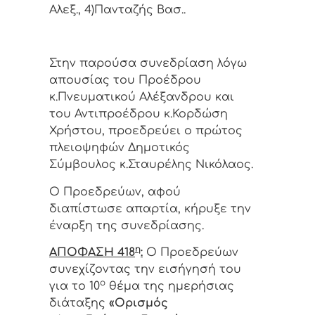
Αλεξ., 4)Πανταζής Βασ..
Στην παρούσα συνεδρίαση λόγω
απουσίας του Προέδρου
κ.Πνευματικού Αλέξανδρου και
του Αντιπροέδρου κ.Κορδώση
Χρήστου, προεδρεύει ο πρώτος
πλειοψηφών Δημοτικός
Σύμβουλος κ.Σταυρέλης Νικόλαος.
Ο Προεδρεύων, αφού
διαπίστωσε απαρτία, κήρυξε την
έναρξη της συνεδρίασης.
η
ΑΠΟΦΑΣΗ 418
:
Ο Προεδρεύων
συνεχίζοντας την εισήγησή του
ο
για το 10
θέμα της ημερήσιας
διάταξης
«Ορισμός