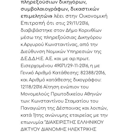
πληρεξούσιων δικηγόρων,
συμβολαιογράφων, δικαστικών
επιμελητών»
λέει στην Οικονομική
Επιτροπή ότι
στις 29/11/2016,
διαβιβάστηκε στον Δήμο Κορινθίων
μέσω της πληρεξούσιας Δικηγόρου
κ.Αργυρού Κωνσταντίνας, από την
Διεύθυνση Νομικών Υπηρεσιών της
Δ.Ε.Δ.Δ.Η.Ε. Α.Ε. και με αρ.πρωτ.
Εισερχομένου 49071/29-11-2016, η με
Γενικό Αριθμό Κατάθεσης: 82388/2016,
και Αριθμό κατάθεσης δικογράφου:
12118/2016 Αίτηση ενώπιον του
Μονομελούς Πρωτοδικείου Αθηνών
των: Κωνσταντίνου Σταματίου του
Παναγιώτη της Δέσποινας και λοιπών,
κατά 1)της ανώνυμης εταιρείας με την
επωνυμία “ΔΙΑΧΕΙΡΙΣΤΗΣ ΕΛΛΗΝΙΚΟΥ
ΔΙΚΤΥΟΥ ΔΙΑΝΟΜΗΣ ΗΛΕΚΤΡΙΚΗΣ