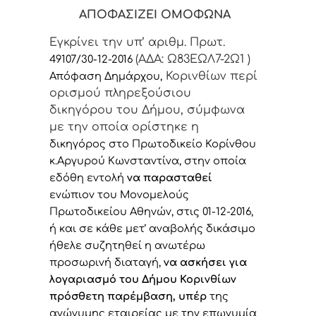
ΑΠΟΦΑΣΙΖΕΙ ΟΜΟΦΩΝΑ
Εγκρίνει την υπ’ αριθμ. Πρωτ.
(ΑΔΑ: Ω83ΕΩΛ7-2Ω1 )
49107/30-12-2016
Κορινθίων περί
Απόφαση Δημάρχου,
ορισμού πληρεξούσιου
δικηγόρου του Δήμου, σύμφωνα
με την οποία ορίστηκε η
δικηγόρος στο Πρωτοδικείο Κορίνθου
κ.
Αργυρού Κωνσταντίνα, στην οποία
εδόθη εντολή
να παρασταθεί
ενώπιον του Μονομελούς
Πρωτοδικείου Αθηνών, στις 01-12-2016,
ή και σε κάθε μετ’ αναβολής δικάσιμο
ήθελε συζητηθεί η ανωτέρω
προσωρινή διαταγή,
να ασκήσει για
λογαριασμό του Δήμου Κορινθίων
πρόσθετη παρέμβαση, υπέρ
της
ανώνυμης εταιρείας με την επωνυμία