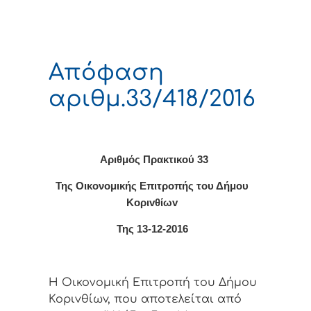
Απόφαση
αριθμ.33/418/2016
Αριθμός Πρακτικού 33
Της Οικονομικής Επιτρoπής τoυ Δήμoυ
Κoριvθίωv
Της 13-12-2016
Η Οικονομική Επιτρoπή τoυ Δήμoυ
Κoριvθίωv, πoυ απoτελείται από