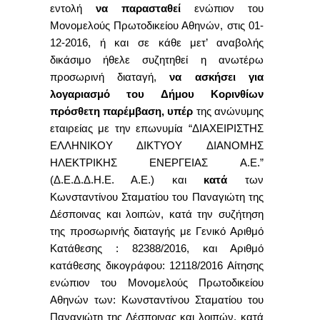
εντολή
να παρασταθεί
ενώπιον του
Μονομελούς Πρωτοδικείου Αθηνών, στις 01-
12-2016, ή και σε κάθε μετ’ αναβολής
δικάσιμο ήθελε συζητηθεί η ανωτέρω
προσωρινή διαταγή,
να ασκήσει για
λογαριασμό του Δήμου Κορινθίων
πρόσθετη παρέμβαση, υπέρ
της ανώνυμης
εταιρείας με την επωνυμία “ΔΙΑΧΕΙΡΙΣΤΗΣ
ΕΛΛΗΝΙΚΟΥ ΔΙΚΤΥΟΥ ΔΙΑΝΟΜΗΣ
ΗΛΕΚΤΡΙΚΗΣ ΕΝΕΡΓΕΙΑΣ Α.Ε.”
(Δ.Ε.Δ.Δ.Η.Ε. Α.Ε.) και
κατά
των
Κωνσταντίνου Σταματίου του Παναγιώτη της
Δέσποινας και λοιπών, κατά την συζήτηση
της προσωρινής διαταγής με Γενικό Αριθμό
Κατάθεσης : 82388/2016, και Αριθμό
κατάθεσης δικογράφου: 12118/2016 Αίτησης
ενώπιον του Μονομελούς Πρωτοδικείου
Αθηνών των: Κωνσταντίνου Σταματίου του
Παναγιώτη της Δέσποινας και λοιπών, κατά