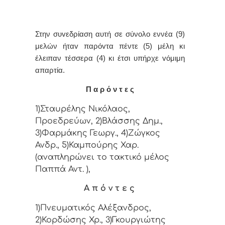
Στην συvεδρίαση αυτή σε σύνολο εννέα (9)
μελών ήταv παρόvτα πέντε (5) μέλη κι
έλειπαν τέσσερα (4) κι έτσι υπήρχε vόμιμη
απαρτία.
Π α ρ ό ν τ ε ς
1)Σταυρέλης Νικόλαος,
Προεδρεύων, 2)Βλάσσης Δημ.,
3)Φαρμάκης Γεωργ., 4)Ζώγκος
Ανδρ., 5)Καμπούρης Χαρ.
(αναπληρώνει το τακτικό μέλος
Παππά Αντ. ),
Α π ό ν τ ε ς
1)Πνευματικός Αλέξανδρος,
2)Κορδώσης Χρ., 3)Γκουργιώτης