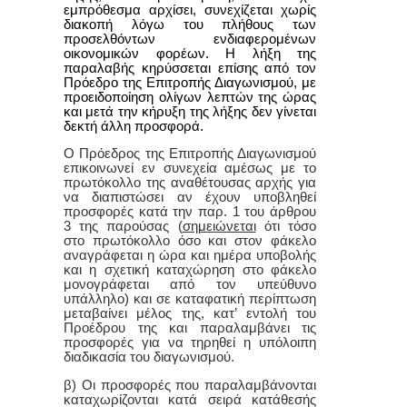
εμπρόθεσμα αρχίσει, συνεχίζεται χωρίς
διακοπή λόγω του πλήθους των
προσελθόντων ενδιαφερομένων
οικονομικών φορέων. Η λήξη της
παραλαβής κηρύσσεται επίσης από τον
Πρόεδρο της Επιτροπής Διαγωνισμού, με
προειδοποίηση ολίγων λεπτών της ώρας
και μετά την κήρυξη της λήξης δεν γίνεται
δεκτή άλλη προσφορά.
Ο Πρόεδρος της Επιτροπής Διαγωνισμού
επικοινωνεί εν συνεχεία αμέσως με το
πρωτόκολλο της αναθέτουσας αρχής για
να διαπιστώσει αν έχουν υποβληθεί
προσφορές κατά την
παρ. 1 του άρθρου
3 της παρούσας
(
σημειώνεται
ότι τόσο
στο πρωτόκολλο όσο και στον φάκελο
αναγράφεται η ώρα και ημέρα υποβολής
και η σχετική καταχώρηση στο φάκελο
μονογράφεται από τον υπεύθυνο
υπάλληλο) και σε καταφατική περίπτωση
μεταβαίνει μέλος της, κατ’ εντολή του
Προέδρου της και παραλαμβάνει τις
προσφορές για να τηρηθεί η υπόλοιπη
διαδικασία του διαγωνισμού.
β) Οι προσφορές που παραλαμβάνονται
καταχωρίζονται κατά σειρά κατάθεσής