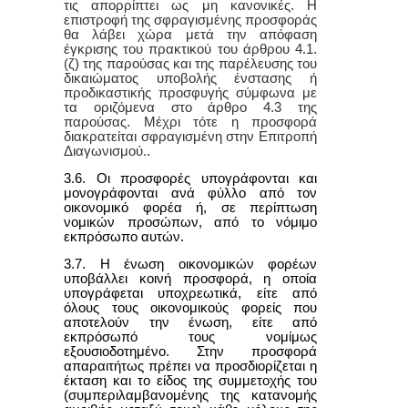
τις απορρίπτει ως μη κανονικές. Η
επιστροφή της σφραγισμένης προσφοράς
θα λάβει χώρα μετά την απόφαση
έγκρισης του πρακτικού του άρθρου 4.1.
(ζ) της παρούσας και της παρέλευσης του
δικαιώματος υποβολής ένστασης ή
προδικαστικής προσφυγής σύμφωνα με
τα οριζόμενα στο άρθρο 4.3 της
παρούσας. Μέχρι τότε η προσφορά
διακρατείται σφραγισμένη στην Επιτροπή
Διαγωνισμού..
3.6. Οι προσφορές υπογράφονται και
μονογράφονται ανά φύλλο από τον
οικονομικό φορέα ή, σε περίπτωση
νομικών προσώπων, από το νόμιμο
εκπρόσωπο αυτών.
3.7. Η ένωση οικονομικών φορέων
υποβάλλει κοινή προσφορά, η οποία
υπογράφεται υποχρεωτικά, είτε από
όλους τους οικονομικούς φορείς που
αποτελούν την ένωση, είτε από
εκπρόσωπό τους νομίμως
εξουσιοδοτημένο. Στην προσφορά
απαραιτήτως πρέπει να προσδιορίζεται η
έκταση και το είδος της συμμετοχής του
(συμπεριλαμβανομένης της κατανομής