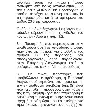
ανοιχθεί χωρίς να καταστεί τούτο
αντιληπτό
επί ποινή αποκλεισμού
), με
την ένδειξη «Οικονομική Προσφορά», ο
οποίος περιέχει τα οικονομικά στοιχεία
της προσφοράς, κατά τα οριζόμενα στο
άρθρο 23.3 της παρούσας .
Οι δύο ως άνω ξεχωριστοί σφραγισμένοι
φάκελοι φέρουν επίσης τις ενδείξεις του
κυρίως φακέλου της παρ. 3.2.
3.4. Προσφορές που περιέρχονται στην
αναθέτουσα αρχή με οποιοδήποτε τρόπο
πριν από την ημερομηνία υποβολής του
άρθρου 17 της παρούσας, δεν
αποσφραγίζονται, αλλά παραδίδονται
στην Επιτροπή Διαγωνισμού κατά τα
οριζόμενα στο άρθρο 4.1 της παρούσας.
3.5. Για τυχόν προσφορές που
υποβάλλονται εκπρόθεσμα, η Επιτροπή
Διαγωνισμού σημειώνει στο πρακτικό της
την εκπρόθεσμη υποβολή (
ακριβή ώρα
που περιήλθε η προσφορά στην κατοχή
της ή την ακριβή ώρα που παρελήφθη η
συστημένη επιστολή από την αναθέτουσα
αρχή ή ακριβή ώρα που κατατέθηκε στο
πρωτόκολλο της αναθέτουσας αρχής) και