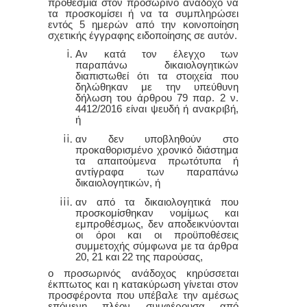
προθεσμία στον προσωρινό ανάδοχο να
τα προσκομίσει ή να τα συμπληρώσει
εντός 5 ημερών από την κοινοποίηση
σχετικής έγγραφης ειδοποίησης σε αυτόν.
Αν κατά τον έλεγχο των
παραπάνω δικαιολογητικών
διαπιστωθεί ότι τα στοιχεία που
δηλώθηκαν με την υπεύθυνη
δήλωση του άρθρου 79 παρ. 2 ν.
4412/2016 είναι ψευδή ή ανακριβή,
ή
αν δεν υποβληθούν στο
προκαθορισμένο χρονικό διάστημα
τα απαιτούμενα πρωτότυπα ή
αντίγραφα των παραπάνω
δικαιολογητικών, ή
αν από τα δικαιολογητικά που
προσκομίσθηκαν νομίμως και
εμπροθέσμως, δεν αποδεικνύονται
οι όροι και οι προϋποθέσεις
συμμετοχής σύμφωνα με τα άρθρα
20, 21 και 22 της παρούσας,
ο προσωρινός ανάδοχος κηρύσσεται
έκπτωτος και η κατακύρωση γίνεται στον
προσφέροντα που υπέβαλε την αμέσως
επόμενη πλέον συμφέρουσα από