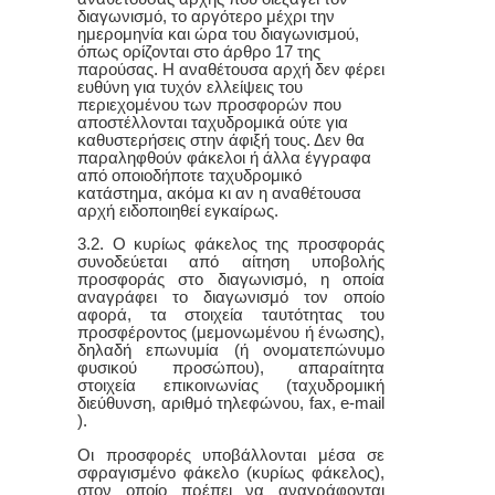
διαγωνισμό, το αργότερο μέχρι την
ημερομηνία και ώρα του διαγωνισμού,
όπως ορίζονται στο άρθρο 17 της
παρούσας. Η αναθέτουσα αρχή δεν φέρει
ευθύνη για τυχόν ελλείψεις του
περιεχομένου των προσφορών που
αποστέλλονται ταχυδρομικά ούτε για
καθυστερήσεις στην άφιξή τους. Δεν θα
παραληφθούν φάκελοι ή άλλα έγγραφα
από οποιοδήποτε ταχυδρομικό
κατάστημα, ακόμα κι αν η αναθέτουσα
αρχή ειδοποιηθεί εγκαίρως.
3.2. Ο κυρίως φάκελος της προσφοράς
συνοδεύεται από αίτηση υποβολής
προσφοράς στο διαγωνισμό, η οποία
αναγράφει το διαγωνισμό τον οποίο
αφορά, τα στοιχεία ταυτότητας του
προσφέροντος (μεμονωμένου ή ένωσης),
δηλαδή επωνυμία (ή ονοματεπώνυμο
φυσικού προσώπου), απαραίτητα
στοιχεία επικοινωνίας (ταχυδρομική
διεύθυνση, αριθμό τηλεφώνου, fax, e-mail
).
Οι προσφορές υποβάλλονται μέσα σε
σφραγισμένο φάκελο (κυρίως φάκελος),
στον οποίο πρέπει να αναγράφονται