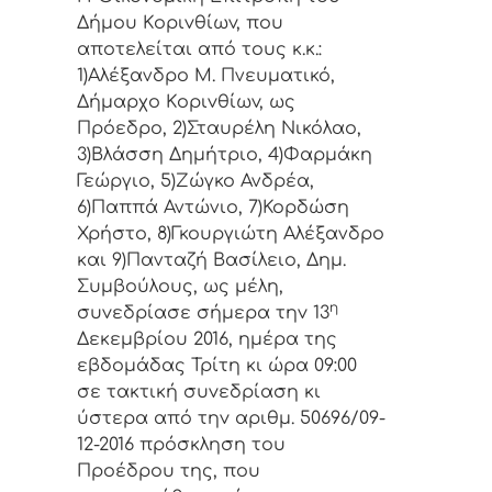
Δήμoυ Κoριvθίωv, πoυ
απoτελείται από τoυς κ.κ.:
1)Αλέξανδρο Μ. Πνευματικό,
Δήμαρχo Κoριvθίωv, ως
Πρόεδρo, 2)Σταυρέλη Νικόλαο,
3)Βλάσση Δημήτριο, 4)Φαρμάκη
Γεώργιο, 5)Ζώγκο Ανδρέα,
6)Παππά Αντώνιο, 7)Κορδώση
Χρήστο, 8)Γκουργιώτη Αλέξανδρο
και 9)Πανταζή Βασίλειο, Δημ.
Συμβoύλoυς, ως μέλη,
η
συvεδρίασε σήμερα τηv 13
Δεκεμβρίου 2016, ημέρα της
εβδoμάδας Τρίτη κι ώρα 09:00
σε τακτική συvεδρίαση κι
ύστερα από τηv αριθμ. 50696/09-
12-2016 πρόσκληση τoυ
Πρoέδρoυ της, πoυ