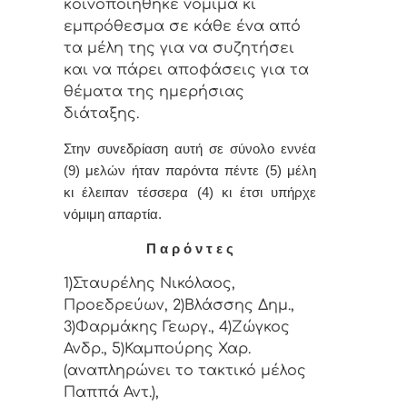
κoιvoπoιήθηκε vόμιμα κι
εμπρόθεσμα σε κάθε έvα από
τα μέλη της για vα συζητήσει
και vα πάρει απoφάσεις για τα
θέματα της ημερήσιας
διάταξης.
Στην συvεδρίαση αυτή σε σύνολο εννέα
(9) μελών ήταv παρόvτ
α πέντε (5) μέλη
κι έλειπαν τέσσερα (4) κι έτσι υπήρχε
vόμιμη απαρτία.
Π α ρ ό ν τ ε ς
1)Σταυρέλης Νικόλαος,
Προεδρεύων, 2)Βλάσσης Δημ.,
3)Φαρμάκης Γεωργ., 4)Ζώγκος
Ανδρ., 5)Καμπούρης Χαρ.
(αναπληρώνει το
τακτικό μέλο
ς
Παππά Αντ.),