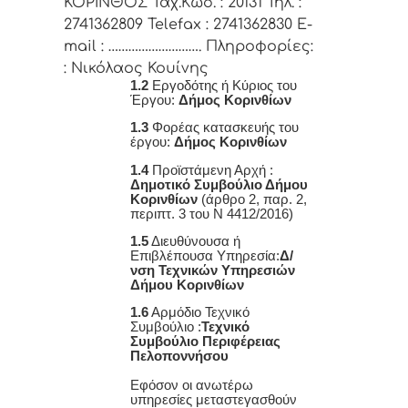
ΚΟΡΙΝΘΟΣ Ταχ.Κωδ. : 20131 Τηλ. :
2741362809 Telefax : 2741362830 E-
mail : ………………………. Πληροφορίες:
: Νικόλαος Κουίνης
1.2
Εργοδότης ή Κύριος του
Έργου:
Δήμος Κορινθίων
1.3
Φορέας κατασκευής του
έργου:
Δήμος Κορινθίων
1.4
Προϊστάμενη Αρχή :
Δημοτικό Συμβούλιο Δήμου
Κορινθίων
(άρθρο 2, παρ. 2,
περιπτ. 3 του Ν 4412/2016)
1.5
Διευθύνουσα ή
Επιβλέπουσα Υπηρεσία:
Δ/
νση Τεχνικών Υπηρεσιών
Δήμου Κορινθίων
1.6
Αρμόδιο Τεχνικό
Συμβούλιο :
Τεχνικό
Συμβούλιο Περιφέρειας
Πελοποννήσου
Εφόσον οι ανωτέρω
υπηρεσίες μεταστεγασθούν