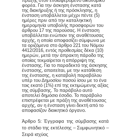
πράξης στον ενδιαφερόμενο οικονομικό
φορέα. Για την άσκηση ένστασης κατά
της διακήρυξης ή της πρόσκλησης, η
ένσταση υποβάλλεται μέχρι πέντε (5)
ημέρες πριν από την καταληκτική
ημερομηνία υποβολής προσφορών του
άρθρου 17 της παρούσας. Η ένσταση
υποβάλλεται ενώπιον της αναθέτουσας
αρχής, η οποία αποφασίζει σύμφωνα με
τα οριζόμενα στο άρθρο 221 του Νόμου
4412/2016, εντός προθεσμίας δέκα (10)
ημερών, μετά την άπρακτη πάροδο της
οποίας τεκμαίρεται η απόρριψη της
ένστασης. Για το παραδεκτό της άσκησης
ένστασης, απαιτείται, με την κατάθεση
της ένστασης, η καταβολή παραβόλου
υπέρ του Δημοσίου ποσού ίσου με το ένα
τοις εκατό (1%) επί της εκτιμώμενης αξίας
της σύμβασης. Το παράβολο αυτό
αποτελεί δημόσιο έσοδο. Το παράβολο
επιστρέφεται με πράξη της αναθέτουσας
αρχής, αν η ένσταση γίνει δεκτή από το
αποφασίζον διοικητικό όργανο.
Άρθρο 5: Έγγραφα της σύμβασης κατά
το στάδιο της εκτέλεσης – Συμφωνητικό –
Σειρά ισχύος