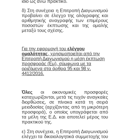
ίδιο ως άνω πρακτικό.
δ) Στη συνέχεια η Επιτροπή Διαγωνισμού
προβαίνει σε έλεγχο της ολόγραφης και
αριθμητικής αναγραφής των επιμέρους
ποσοστών έκπτωσης και της ομαλής
μεταξύ τους σχέσης.
Για την εφαρμογή του
ελέγχου
ομαλότητας
, χρησιμοποιείται από την
Επιτροπή Διαγωνισμού η μέση έκπτωση
προσφοράς (Εμ), σύμφωνα με τα
οριζόμενα στα άρθρα 95 και 98 ν.
4412/2016.
Όλες
οι οικονομικές προσφορές
καταχωρίζονται, μετά τις τυχόν αναγκαίες
διορθώσεις, σε πίνακα κατά τη σειρά
μειοδοσίας (αρχίζοντας από τη μικρότερη
προσφορά), ο οποίος υπογράφεται από
τα μέλη της Ε.Δ. και αποτελεί μέρος του
πρακτικού της.
ε) Στη συνέχεια, η Επιτροπή Διαγωνισμού
ελέγχει τα δικαιολογητικά συμμετοχής του