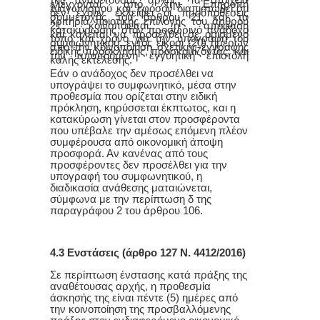
ελέγχονται από την Επιτροπή
Διαγωνισμού και, εφόσον διαπιστωθεί ότι
δεν έχουν εκλείψει οι προϋποθέσεις
συμμετοχής του άρθρου 21 και τα
κριτήρια ποιοτικής επιλογής του άρθρου
21, κοινοποιείται η απόφαση
κατακύρωσης στον προσωρινό ανάδοχο
και καλείται να προσέλθει σε ορισμένο
τόπο και χρόνο για την υπογραφή του
συμφωνητικού, εντός είκοσι (20) ημερών
από την κοινοποίηση σχετικής έγγραφης
ειδικής πρόσκλησης, προσκομίζοντας, και
την απαιτούμενη εγγυητική επιστολή
καλής εκτέλεσης.
Εάν ο ανάδοχος δεν προσέλθει να
υπογράψει το συμφωνητικό, μέσα στην
προθεσμία που ορίζεται στην ειδική
πρόκληση, κηρύσσεται έκπτωτος, και η
κατακύρωση γίνεται στον προσφέροντα
που υπέβαλε την αμέσως επόμενη πλέον
συμφέρουσα από οικονομική άποψη
προσφορά. Αν κανένας από τους
προσφέροντες δεν προσέλθει για την
υπογραφή του συμφωνητικού, η
διαδικασία ανάθεσης ματαιώνεται,
σύμφωνα με την περίπτωση δ της
παραγράφου 2 του άρθρου 106.
4.3
Ενστάσεις (άρθρο 127 Ν. 4412/2016)
Σε περίπτωση ένστασης κατά πράξης της
αναθέτουσας αρχής, η προθεσμία
άσκησής της είναι πέντε (5) ημέρες από
την κοινοποίηση της προσβαλλόμενης