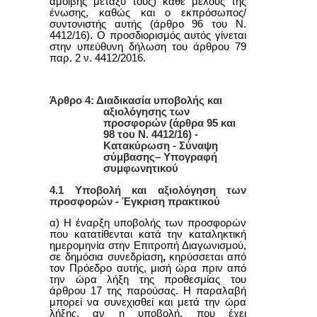
αμοιβής μεταξύ τους) κάθε μέλους της
ένωσης, καθώς και ο εκπρόσωπος/
συντονιστής αυτής (άρθρο 96 του Ν.
4412/16). Ο προσδιορισμός αυτός γίνεται
στην υπεύθυνη δήλωση του άρθρου 79
παρ. 2 ν. 4412/2016.
Άρθρο 4: Διαδικασία υποβολής και
αξιολόγησης των
προσφορών
(άρθρα 95 και
98 του Ν. 4412/16)
-
Κατακύρωση - Σύναψη
σύμβασης– Υπογραφή
συμφωνητικού
4.1 Υποβολή και αξιολόγηση των
προσφορών - Έγκριση πρακτικού
α) Η έναρξη υποβολής των προσφορών
που κατατίθενται κατά την καταληκτική
ημερομηνία στην Επιτροπή Διαγωνισμού,
σε δημόσια συνεδρίαση
,
κηρύσσεται από
τον Πρόεδρο αυτής, μισή ώρα πριν από
την ώρα λήξη της προθεσμίας του
άρθρου 17 της παρούσας. Η παραλαβή
μπορεί να συνεχισθεί και μετά την ώρα
λήξης, αν η υποβολή, που έχει