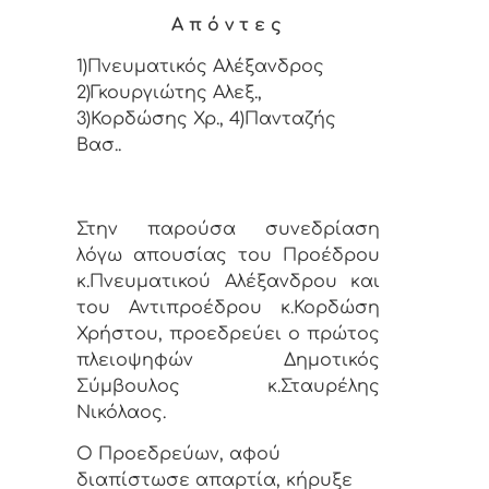
Α π ό ν τ ε ς
1)Πνευματικός Αλέξανδρος
2)Γκουργιώτης
Αλεξ.,
3)Κορδώσης Χρ., 4)Πανταζής
Βασ..
Στην παρούσα συνεδρίαση
λόγω απουσίας του Προέδρου
κ.Πνευματικού Αλέξανδρου και
του Αντιπροέδρου κ.Κορδώση
Χρήστου, προεδρεύει ο πρώτος
πλειοψηφών Δημοτικός
Σύμβουλος κ.Σταυρέλης
Νικόλαος.
Ο Προεδρεύων, αφού
διαπίστωσε απαρτία, κήρυξε