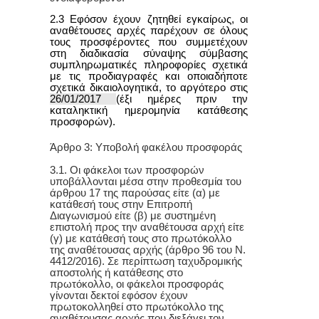
2.3 Εφόσον έχουν ζητηθεί εγκαίρως, οι
αναθέτουσες αρχές παρέχουν σε όλους
τους προσφέροντες που συμμετέχουν
στη διαδικασία σύναψης σύμβασης
συμπληρωματικές πληροφορίες σχετικά
με τις προδιαγραφές και οποιαδήποτε
σχετικά δικαιολογητικά, το αργότερο στις
26/01/2017
(έξι ημέρες πριν την
καταληκτική ημερομηνία κατάθεσης
προσφορών).
Άρθρο 3: Υποβολή φακέλου προσφοράς
3.1. Οι φάκελοι των προσφορών
υποβάλλονται μέσα στην προθεσμία του
άρθρου 17 της παρούσας είτε (α) με
κατάθεσή τους στην Επιτροπή
Διαγωνισμού είτε (β) με συστημένη
επιστολή προς την αναθέτουσα αρχή είτε
(γ) με κατάθεσή τους στο πρωτόκολλο
της αναθέτουσας αρχής
(άρθρο 96 του Ν.
4412/2016)
. Σε περίπτωση ταχυδρομικής
αποστολής ή κατάθεσης στο
πρωτόκολλο, οι φάκελοι προσφοράς
γίνονται δεκτοί εφόσον έχουν
πρωτοκολληθεί στο πρωτόκολλο της
αναθέτουσας αρχής που διεξάγει τον