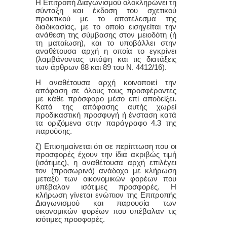
Η Επιτροπή Διαγωνισμού ολοκληρώνει τη
σύνταξη και έκδοση του σχετικού
πρακτικού με το αποτέλεσμα της
διαδικασίας, με το οποίο εισηγείται την
ανάθεση της σύμβασης στον μειοδότη (ή
τη ματαίωση), και το υποβάλλει στην
αναθέτουσα αρχή η οποία το εγκρίνει
(λαμβάνοντας υπόψη και τις διατάξεις
των άρθρων 88 και 89 του Ν. 4412/16).
Η αναθέτουσα αρχή κοινοποιεί την
απόφαση σε όλους τους προσφέροντες
με κάθε πρόσφορο μέσο επί αποδείξει.
Κατά της απόφασης αυτής χωρεί
προδικαστική προσφυγή ή ένσταση κατά
τα οριζόμενα στην παράγραφο 4.3 της
παρούσης.
ζ) Επισημαίνεται ότι σε περίπτωση που οι
προσφορές έχουν την ίδια ακριβώς τιμή
(ισότιμες), η αναθέτουσα αρχή επιλέγει
τον (προσωρινό) ανάδοχο με κλήρωση
μεταξύ των οικονομικών φορέων που
υπέβαλαν ισότιμες προσφορές. Η
κλήρωση γίνεται ενώπιον της Επιτροπής
Διαγωνισμού και παρουσία των
οικονομικών φορέων που υπέβαλαν τις
ισότιμες προσφορές.