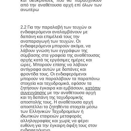
και διευκρινίσεις που θα παρασχεθούν
από την αναθέτουσα αρχή επί όλων των
ανωτέρω
2.2 Για την παραλαβή των τευχών οι
ενδιαφερόμενοι αναλαμβάνουν με
δαπάνη και επιμέλειά τους την
αναπαραγωγή των τευχών. Οι
ενδιαφερόμενοι μπορούν ακόμα, να
λάβουν γνώση των εγγράφων της
σύμβασης στα γραφεία της αναθέτουσας
αρχής κατά τις εργάσιμες ημέρες και
ώρες. Μπορούν επίσης να λάβουν
αντίγραφα αυτών με δαπάνες και
φροντίδα τους. Οι ενδιαφερόμενοι
μπορούν να παραλάβουν τα παραπάνω
στοιχεία και ταχυδρομικά, εφόσον τα
ζητήσουν έγκαιρα και εμβάσουν,
κατόπιν
συνεννόησης
με την αναθέτουσα αρχή
και τη δαπάνη της ταχυδρομικής
αποστολής τους. Η αναθέτουσα αρχή
αποστέλλει τα ζητηθέντα στοιχεία μέσω
των Ελληνικών Ταχυδρομείων ή
ιδιωτικών εταιρειών μεταφοράς
αλληλογραφίας και χωρίς να φέρει
ευθύνη για την έγκαιρη άφιξη τους στον
ενδιαφερόμενο.