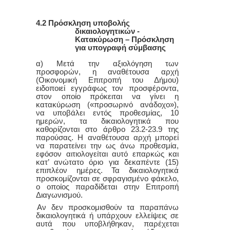
4.2 Πρόσκληση υποβολής
δικαιολογητικών -
Κατακύρωση – Πρόσκληση
για υπογραφή σύμβασης
α) Μετά την αξιολόγηση των
προσφορών, η αναθέτουσα αρχή
(Οικονομική Επιτροπή του Δήμου)
ειδοποιεί εγγράφως τον προσφέροντα,
στον οποίο πρόκειται να γίνει η
κατακύρωση («προσωρινό ανάδοχο»),
να υποβάλει εντός προθεσμίας, 10
ημερών, τα δικαιολογητικά που
καθορίζονται στο άρθρο 23.2-23.9 της
παρούσας. Η αναθέτουσα αρχή μπορεί
να παρατείνει την ως άνω προθεσμία,
εφόσον αιτιολογείται αυτό επαρκώς και
κατ’ ανώτατο όριο για δεκαπέντε (15)
επιπλέον ημέρες. Τα δικαιολογητικά
προσκομίζονται σε σφραγισμένο φάκελο,
ο οποίος παραδίδεται στην Επιτροπή
Διαγωνισμού.
Αν δεν προσκομισθούν τα παραπάνω
δικαιολογητικά ή υπάρχουν ελλείψεις σε
αυτά που υποβλήθηκαν, παρέχεται