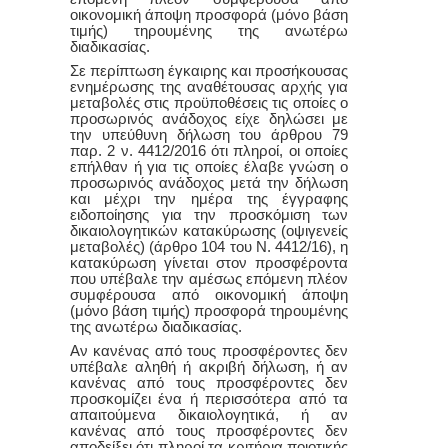
οικονομική άποψη προσφορά (μόνο βάση
τιμής) τηρουμένης της ανωτέρω
διαδικασίας.
Σε περίπτωση έγκαιρης και προσήκουσας
ενημέρωσης της αναθέτουσας αρχής για
μεταβολές στις προϋποθέσεις τις οποίες ο
προσωρινός ανάδοχος είχε δηλώσει με
την υπεύθυνη δήλωση του άρθρου 79
παρ. 2 ν. 4412/2016 ότι πληροί, οι οποίες
επήλθαν ή για τις οποίες έλαβε γνώση ο
προσωρινός ανάδοχος μετά την δήλωση
και μέχρι την ημέρα της έγγραφης
ειδοποίησης για την προσκόμιση των
δικαιολογητικών κατακύρωσης (οψιγενείς
μεταβολές) (άρθρο 104 του Ν. 4412/16), η
κατακύρωση γίνεται στον προσφέροντα
που υπέβαλε την αμέσως επόμενη πλέον
συμφέρουσα από οικονομική άποψη
(μόνο βάση τιμής) προσφορά τηρουμένης
της ανωτέρω διαδικασίας.
Αν κανένας από τους προσφέροντες δεν
υπέβαλε αληθή ή ακριβή δήλωση, ή αν
κανένας από τους προσφέροντες δεν
προσκομίζει ένα ή περισσότερα από τα
απαιτούμενα δικαιολογητικά, ή αν
κανένας από τους προσφέροντες δεν
αποδείξει ότι πληροί τα κριτήρια ποιοτικής