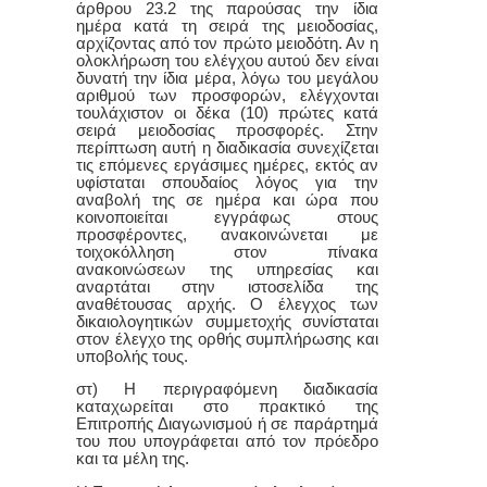
άρθρου 23.2 της παρούσας την ίδια
ημέρα κατά τη σειρά της μειοδοσίας,
αρχίζοντας από τον πρώτο μειοδότη. Αν η
ολοκλήρωση του ελέγχου αυτού δεν είναι
δυνατή την ίδια μέρα, λόγω του μεγάλου
αριθμού των προσφορών, ελέγχονται
τουλάχιστον οι δέκα (10) πρώτες κατά
σειρά μειοδοσίας προσφορές. Στην
περίπτωση αυτή η διαδικασία συνεχίζεται
τις επόμενες εργάσιμες ημέρες, εκτός αν
υφίσταται σπουδαίος λόγος για την
αναβολή της σε ημέρα και ώρα που
κοινοποιείται εγγράφως στους
προσφέροντες, ανακοινώνεται με
τοιχοκόλληση στον πίνακα
ανακοινώσεων της υπηρεσίας και
αναρτάται στην ιστοσελίδα της
αναθέτουσας αρχής. Ο έλεγχος των
δικαιολογητικών συμμετοχής συνίσταται
στον έλεγχο της ορθής συμπλήρωσης και
υποβολής τους.
στ) Η περιγραφόμενη διαδικασία
καταχωρείται στο πρακτικό της
Επιτροπής Διαγωνισμού ή σε παράρτημά
του που υπογράφεται από τον πρόεδρο
και τα μέλη της.