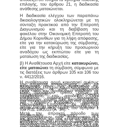
επιλογής, του άρθρου 21, η διαδικασία
ανάθεσης ματαιώνεται.
Η διαδικασία ελέγχου των παραπάνω
δικαιολογητικών ολοκληρώνεται με τη
σύνταξη πρακτικού από την Επιτροπή
Διαγωνισμού και τη διαβίβαση του
φακέλου στην Οικονομική Επιτροπή του
Δήμου Κορινθίων για τη λήψη απόφασης,
είτε για την κατακύρωση της σύμβασης,
είτε για την κήρυξη του προσωρινού
αναδόχου ως εκπτώτου είτε για τη
ματαίωση της διαδικασίας.
β) Η Αναθέτουσα Αρχή είτε
κατακυρώνει,
είτε ματαιώνει
τη σύμβαση, σύμφωνα με
τις διατάξεις των άρθρων 105 και 106 του
ν. 4412/2016.
Η αναθέτουσα αρχή κοινοποιεί αμέσως
την απόφαση κατακύρωσης, μαζί με
αντίγραφο όλων των πρακτικών της
διαδικασίας ελέγχου και αξιολόγησης των
προσφορών, σε κάθε προσφέροντα
εκτός από τον προσωρινό ανάδοχο με
κάθε πρόσφορο τρόπο, όπως με
τηλεομοιοτυπία, ηλεκτρονικό
ταχυδρομείο, επί αποδείξει Όσοι
υπέβαλαν παραδεκτές προσφορές
λαμβάνουν γνώση των δικαιολογητικών
του προσωρινού αναδόχου στα γραφεία
του Δήμου Κορινθίων (γραφείο
Οικονομικής Επιτροπής) σε τόπο και
χρόνο που θα ορίσει η αναθέτουσα αρχή,
σύμφωνα με τους όρους του άρθρου 1
του Π.Δ. 28/2015 (Α΄ 34).
Μετά την άπρακτη πάροδο των
προθεσμιών άσκησης των
προβλεπόμενων στην παράγραφο 4.3
της παρούσας και στις κείμενες διατάξεις
βοηθημάτων και μέσων ο προσωρινός
ανάδοχος υποβάλει επικαιροποιημένα τα
δικαιολογητικά του άρθρου 23.3-23.9 της
παρούσας μετά από σχετική πρόσκληση
της αναθέτουσας αρχής. Τα στοιχεία