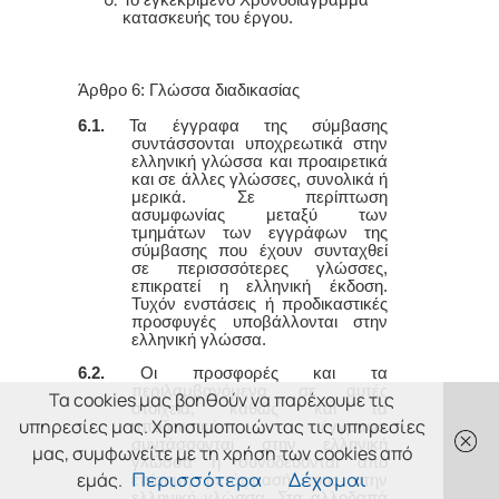
κατασκευής του έργου.
Άρθρο 6: Γλώσσα διαδικασίας
6.1.
Τα έγγραφα της σύμβασης
συντάσσονται υποχρεωτικά στην
ελληνική γλώσσα και προαιρετικά
και σε άλλες γλώσσες, συνολικά ή
μερικά. Σε περίπτωση
ασυμφωνίας μεταξύ των
τμημάτων των εγγράφων της
σύμβασης που έχουν συνταχθεί
σε περισσσότερες γλώσσες,
επικρατεί η ελληνική έκδοση.
Τυχόν ενστάσεις ή προδικαστικές
προσφυγές υποβάλλονται στην
ελληνική γλώσσα.
6.2.
Οι προσφορές και τα
περιλαμβανόμενα σε αυτές
Τα cookies μας βοηθούν να παρέχουμε τις
στοιχεία, καθώς και τα
υπηρεσίες μας. Χρησιμοποιώντας τις υπηρεσίες
αποδεικτικά έγγραφα
συντάσσονται στην ελληνική
μας, συμφωνείτε με τη χρήση των cookies από
γλώσσα ή συνοδεύονται από
εμάς.
επίσημη μετάφρασή τους στην
Περισσότερα
Δέχομαι
ελληνική γλώσσα. Στα αλλοδαπά