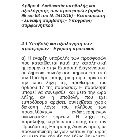
Άρθρο 4: Διαδικασία υποβολής και
αξιολόγησης των προσφορών (άρθρα
95 και 98 του Ν. 4412/16) - Κατακύρωση
- Σύναψη σύμβασης– Υπογραφή
συμφωνητικού
4.1 Υποβολή και αξιολόγηση των
προσφορών - Έγκριση πρακτικού
α) Η έναρξη υποβολής των προσφορών
που κατατίθενται κατά την καταληκτική
ημερομηνία στην Επιτροπή Διαγωνισμού,
σε δημόσια συνεδρίαση, κηρύσσεται από
τον Πρόεδρο αυτής, μισή ώρα πριν από
την ώρα λήξη της προθεσμίας του
άρθρου 17 της παρούσας. Η παραλαβή
μπορεί να συνεχισθεί και μετά την ώρα
λήξης, αν η υποβολή, που έχει
εμπρόθεσμα αρχίσει, συνεχίζεται χωρίς
διακοπή λόγω του πλήθους των
προσελθόντων ενδιαφερομένων
οικονομικών φορέων. Η λήξη της
παραλαβής κηρύσσεται επίσης από τον
Πρόεδρο της Επιτροπής Διαγωνισμού, με
προειδοποίηση ολίγων λεπτών της ώρας
και μετά την κήρυξη της λήξης δεν γίνεται