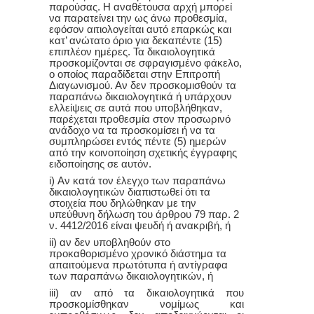
παρούσας. Η αναθέτουσα αρχή μπορεί
να παρατείνει την ως άνω προθεσμία,
εφόσον αιτιολογείται αυτό επαρκώς και
κατ’ ανώτατο όριο για δεκαπέντε (15)
επιπλέον ημέρες. Τα δικαιολογητικά
προσκομίζονται σε σφραγισμένο φάκελο,
ο οποίος παραδίδεται στην Επιτροπή
Διαγωνισμού. Αν δεν προσκομισθούν τα
παραπάνω δικαιολογητικά ή υπάρχουν
ελλείψεις σε αυτά που υποβλήθηκαν,
παρέχεται προθεσμία στον προσωρινό
ανάδοχο να τα προσκομίσει ή να τα
συμπληρώσει εντός πέντε (5) ημερών
από την κοινοποίηση σχετικής έγγραφης
ειδοποίησης σε αυτόν.
i) Αν κατά τον έλεγχο των παραπάνω
δικαιολογητικών διαπιστωθεί ότι τα
στοιχεία που δηλώθηκαν με την
υπεύθυνη δήλωση του άρθρου 79 παρ. 2
ν. 4412/2016 είναι ψευδή ή ανακριβή, ή
ii) αν δεν υποβληθούν στο
προκαθορισμένο χρονικό διάστημα τα
απαιτούμενα πρωτότυπα ή αντίγραφα
των παραπάνω δικαιολογητικών, ή
iii) αν από τα δικαιολογητικά που
προσκομίσθηκαν νομίμως και