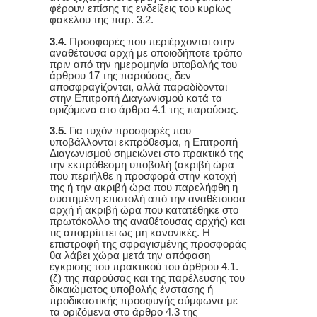
φέρουν επίσης τις ενδείξεις του κυρίως
φακέλου της παρ. 3.2.
3.4.
Προσφορές που περιέρχονται στην
αναθέτουσα αρχή με οποιοδήποτε τρόπο
πριν από την ημερομηνία υποβολής του
άρθρου 17 της παρούσας, δεν
αποσφραγίζονται, αλλά παραδίδονται
στην Επιτροπή Διαγωνισμού κατά τα
οριζόμενα στο άρθρο 4.1 της παρούσας.
3.5.
Για τυχόν προσφορές που
υποβάλλονται εκπρόθεσμα, η Επιτροπή
Διαγωνισμού σημειώνει στο πρακτικό της
την εκπρόθεσμη υποβολή (ακριβή ώρα
που περιήλθε η προσφορά στην κατοχή
της ή την ακριβή ώρα που παρελήφθη η
συστημένη επιστολή από την αναθέτουσα
αρχή ή ακριβή ώρα που κατατέθηκε στο
πρωτόκολλο της αναθέτουσας αρχής) και
τις απορρίπτει ως μη κανονικές. Η
επιστροφή της σφραγισμένης προσφοράς
θα λάβει χώρα μετά την απόφαση
έγκρισης του πρακτικού του άρθρου 4.1.
(ζ) της παρούσας και της παρέλευσης του
δικαιώματος υποβολής ένστασης ή
προδικαστικής προσφυγής σύμφωνα με
τα οριζόμενα στο άρθρο 4.3 της