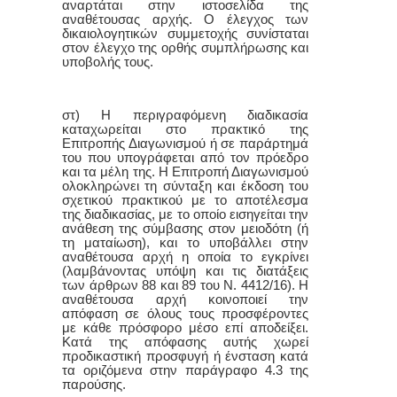
αναρτάται στην ιστοσελίδα της
αναθέτουσας αρχής. Ο έλεγχος των
δικαιολογητικών συμμετοχής συνίσταται
στον έλεγχο της ορθής συμπλήρωσης και
υποβολής τους.
στ) Η περιγραφόμενη διαδικασία
καταχωρείται στο πρακτικό της
Επιτροπής Διαγωνισμού ή σε παράρτημά
του που υπογράφεται από τον πρόεδρο
και τα μέλη της. Η Επιτροπή Διαγωνισμού
ολοκληρώνει τη σύνταξη και έκδοση του
σχετικού πρακτικού με το αποτέλεσμα
της διαδικασίας, με το οποίο εισηγείται την
ανάθεση της σύμβασης στον μειοδότη (ή
τη ματαίωση), και το υποβάλλει στην
αναθέτουσα αρχή η οποία το εγκρίνει
(λαμβάνοντας υπόψη και τις διατάξεις
των άρθρων 88 και 89 του Ν. 4412/16). Η
αναθέτουσα αρχή κοινοποιεί την
απόφαση σε όλους τους προσφέροντες
με κάθε πρόσφορο μέσο επί αποδείξει.
Κατά της απόφασης αυτής χωρεί
προδικαστική προσφυγή ή ένσταση κατά
τα οριζόμενα στην παράγραφο 4.3 της
παρούσης.