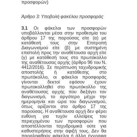
προσφορών)
Άρθρο 3: Υποβολή φακέλου προσφοράς
3.1
Οι φάκελοι των προσφορών
υποβάλλονται μέσα στην προθεσμία του
άρθρου 17 της παρούσας είτε (α) με
κατάθεσή τους στην Επιτροπή
Διαγωνισμού είτε (β) με συστημένη
επιστολή προς την αναθέτουσα αρχή είτε
(γ) με κατάθεσή τους στο πρωτόκολλο
της αναθέτουσας αρχής (άρθρο 96 του Ν.
4412/2016). Σε περίπτωση ταχυδρομικής
αποστολής ή κατάθεσης στο
πρωτόκολλο, οι φάκελοι προσφοράς
γίνονται δεκτοί εφόσον έχουν
πρωτοκολληθεί στο πρωτόκολλο της
αναθέτουσας αρχής που διεξάγει τον
διαγωνισμό, το αργότερο μέχρι την
ημερομηνία και ώρα του διαγωνισμού,
όπως ορίζονται στο άρθρο 17 της
παρούσας. Η αναθέτουσα αρχή δεν φέρει
ευθύνη για τυχόν ελλείψεις του
περιεχομένου των προσφορών που
αποστέλλονται ταχυδρομικά ούτε για
καθυστερήσεις στην άφιξή τους. Δεν θα
παραληφθούν φάκελοι ή άλλα έγγραφα