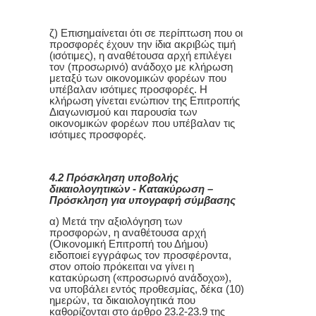
ζ) Επισημαίνεται ότι σε περίπτωση που οι
προσφορές έχουν την ίδια ακριβώς τιμή
(ισότιμες), η αναθέτουσα αρχή επιλέγει
τον (προσωρινό) ανάδοχο με κλήρωση
μεταξύ των οικονομικών φορέων που
υπέβαλαν ισότιμες προσφορές. Η
κλήρωση γίνεται ενώπιον της Επιτροπής
Διαγωνισμού και παρουσία των
οικονομικών φορέων που υπέβαλαν τις
ισότιμες προσφορές.
4.2 Πρόσκληση υποβολής
δικαιολογητικών - Κατακύρωση –
Πρόσκληση για υπογραφή σύμβασης
α) Μετά την αξιολόγηση των
προσφορών, η αναθέτουσα αρχή
(Οικονομική Επιτροπή του Δήμου)
ειδοποιεί εγγράφως τον προσφέροντα,
στον οποίο πρόκειται να γίνει η
κατακύρωση («προσωρινό ανάδοχο»),
να υποβάλει εντός προθεσμίας, δέκα (10)
ημερών, τα δικαιολογητικά που
καθορίζονται στο άρθρο 23.2-23.9 της