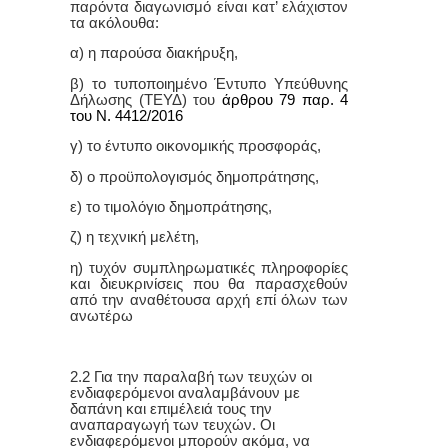
παρόντα διαγωνισμό είναι κατ’ ελάχιστον
τα ακόλουθα:
α) η παρούσα διακήρυξη,
β) το τυποποιημένο Έντυπο Υπεύθυνης
Δήλωσης (ΤΕΥΔ) του
άρθρου 79 παρ. 4
του Ν. 4412/2016
γ) το έντυπο οικονομικής προσφοράς,
δ) ο προϋπολογισμός δημοπράτησης,
ε) το τιμολόγιο δημοπράτησης,
ζ) η τεχνική μελέτη,
η) τυχόν συμπληρωματικές πληροφορίες
και διευκρινίσεις που θα παρασχεθούν
από την αναθέτουσα αρχή επί όλων των
ανωτέρω
2.2 Για την παραλαβή των τευχών οι
ενδιαφερόμενοι αναλαμβάνουν με
δαπάνη και επιμέλειά τους την
αναπαραγωγή των τευχών. Οι
ενδιαφερόμενοι μπορούν ακόμα, να