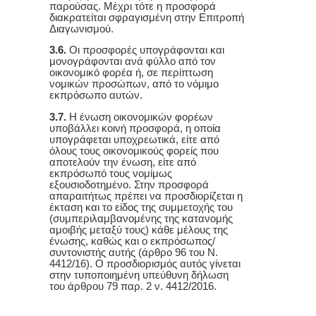
παρούσας. Μέχρι τότε η προσφορά
διακρατείται σφραγισμένη στην Επιτροπή
Διαγωνισμού.
3.6.
Οι προσφορές υπογράφονται και
μονογράφονται ανά φύλλο από τον
οικονομικό φορέα ή, σε περίπτωση
νομικών προσώπων, από το νόμιμο
εκπρόσωπο αυτών.
3.7.
Η ένωση οικονομικών φορέων
υποβάλλει κοινή προσφορά, η οποία
υπογράφεται υποχρεωτικά, είτε από
όλους τους οικονομικούς φορείς που
αποτελούν την ένωση, είτε από
εκπρόσωπό τους νομίμως
εξουσιοδοτημένο. Στην προσφορά
απαραιτήτως πρέπει να προσδιορίζεται η
έκταση και το είδος της συμμετοχής του
(συμπεριλαμβανομένης της κατανομής
αμοιβής μεταξύ τους) κάθε μέλους της
ένωσης, καθώς και ο εκπρόσωπος/
συντονιστής αυτής (άρθρο 96 του Ν.
4412/16). Ο προσδιορισμός αυτός γίνεται
στην τυποποιημένη υπεύθυνη δήλωση
του άρθρου 79 παρ. 2 ν. 4412/2016.