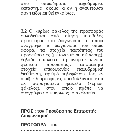
από οποιοδήποτε ταχυδρομικό
κατάστημα, ακόμα κι αν η αναθέτουσα
αρχή ειδοποιηθεί εγκαίρως.
3.2
Ο κυρίως φάκελος της προσφοράς
συνοδεύεται από αίτηση υποβολής
προσφοράς στο διαγωνισμό, η οποία
αναγράφει το διαγωνισμό τον οποίο
αφορά, τα στοιχεία ταυτότητας του
προσφέροντος (μεμονωμένου ή ένωσης),
δηλαδή επωνυμία (ή ονοματεπώνυμο
φυσικού προσώπου), απαραίτητα
στοιχεία επικοινωνίας (ταχυδρομική
διεύθυνση, αριθμό τηλεφώνου, fax, e-
mail). Οι προσφορές υποβάλλονται μέσα
σε σφραγισμένο φάκελο (κυρίως
φάκελος), στον οποίο πρέπει να
αναγράφονται ευκρινώς τα ακόλουθα:
ΠΡΟΣ : τον Πρόεδρο της Επιτροπής
Διαγωνισμού
ΠΡΟΣΦΟΡΑ : του ………….
………………………………………..