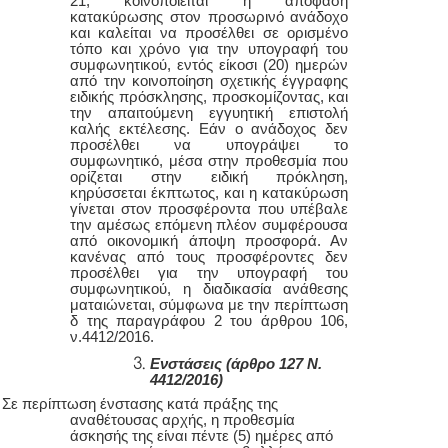
21, κοινοποιείται η απόφαση
κατακύρωσης στον προσωρινό ανάδοχο
και καλείται να προσέλθει σε ορισμένο
τόπο και χρόνο για την υπογραφή του
συμφωνητικού, εντός είκοσι (20) ημερών
από την κοινοποίηση σχετικής έγγραφης
ειδικής πρόσκλησης, προσκομίζοντας, και
την απαιτούμενη εγγυητική επιστολή
καλής εκτέλεσης. Εάν ο ανάδοχος δεν
προσέλθει να υπογράψει το
συμφωνητικό, μέσα στην προθεσμία που
ορίζεται στην ειδική πρόκληση,
κηρύσσεται έκπτωτος, και η κατακύρωση
γίνεται στον προσφέροντα που υπέβαλε
την αμέσως επόμενη πλέον συμφέρουσα
από οικονομική άποψη προσφορά. Αν
κανένας από τους προσφέροντες δεν
προσέλθει για την υπογραφή του
συμφωνητικού, η διαδικασία ανάθεσης
ματαιώνεται, σύμφωνα με την περίπτωση
δ της παραγράφου 2 του άρθρου 106,
ν.4412/2016.
Ενστάσεις (άρθρο 127 Ν.
4412/2016)
Σε περίπτωση ένστασης κατά πράξης της
αναθέτουσας αρχής, η προθεσμία
άσκησής της είναι πέντε (5) ημέρες από