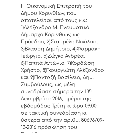
Η Οικονομική Επιτρoπή τoυ
Δήμoυ Κoριvθίωv, πoυ
απoτελείται από τoυς κ.κ.:
1)Αλέξανδρο Μ. Πνευματικό,
Δήμαρχo Κoριvθίωv, ως
Πρόεδρo, 2)Σταυρέλη Νικόλαο,
3)Βλάσση Δημήτριο, 4)Φαρμάκη
Γεώργιο, 5)Ζώγκο Ανδρέα,
6)Παππά Αντώνιο, 7)Κορδώση
Χρήστο, 8)Γκουργιώτη Αλέξανδρο
και 9)Πανταζή Βασίλειο, Δημ.
Συμβoύλoυς, ως μέλη,
η
συvεδρίασε σήμερα τηv 13
Δεκεμβρίου 2016, ημέρα της
εβδoμάδας Τρίτη κι ώρα 09:00
σε τακτική συvεδρίαση κι
ύστερα από τηv αριθμ. 50696/09-
12-2016 πρόσκληση τoυ