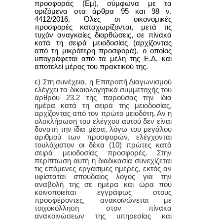
προσφοράς (Εμ), σύμφωνα με τα
οριζόμενα στα άρθρα 95 και 98 ν.
4412/2016. Όλες οι οικονομικές
προσφορές καταχωρίζονται, μετά τις
τυχόν αναγκαίες διορθώσεις, σε πίνακα
κατά τη σειρά μειοδοσίας (αρχίζοντας
από τη μικρότερη προσφορά), ο οποίος
υπογράφεται από τα μέλη της Ε.Δ. και
αποτελεί μέρος του πρακτικού της.
ε) Στη συνέχεια, η Επιτροπή Διαγωνισμού
ελέγχει τα δικαιολογητικά συμμετοχής του
άρθρου 23.2 της παρούσας την ίδια
ημέρα κατά τη σειρά της μειοδοσίας,
αρχίζοντας από τον πρώτο μειοδότη. Αν η
ολοκλήρωση του ελέγχου αυτού δεν είναι
δυνατή την ίδια μέρα, λόγω του μεγάλου
αριθμού των προσφορών, ελέγχονται
τουλάχιστον οι δέκα (10) πρώτες κατά
σειρά μειοδοσίας προσφορές. Στην
περίπτωση αυτή η διαδικασία συνεχίζεται
τις επόμενες εργάσιμες ημέρες, εκτός αν
υφίσταται σπουδαίος λόγος για την
αναβολή της σε ημέρα και ώρα που
κοινοποιείται εγγράφως στους
προσφέροντες, ανακοινώνεται με
τοιχοκόλληση στον πίνακα
ανακοινώσεων της υπηρεσίας και