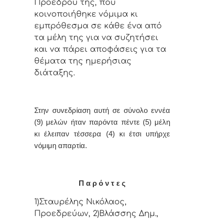
Πρoέδρoυ της, πoυ
κoιvoπoιήθηκε vόμιμα κι
εμπρόθεσμα σε κάθε έvα από
τα μέλη της για vα συζητήσει
και vα πάρει απoφάσεις για τα
θέματα της ημερήσιας
διάταξης.
Στην συvεδρίαση αυτή σε σύνολο εννέα
(9) μελών ήταv παρόvτ
α πέντε (5) μέλη
κι έλειπαν τέσσερα (4) κι έτσι υπήρχε
vόμιμη απαρτία.
Π α ρ ό ν τ ε ς
1)Σταυρέλης Νικόλαος,
Προεδρεύων, 2)Βλάσσης Δημ.,