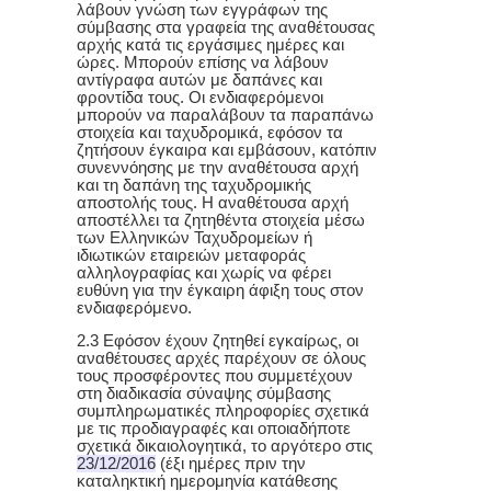
λάβουν γνώση των εγγράφων της
σύμβασης στα γραφεία της αναθέτουσας
αρχής κατά τις εργάσιμες ημέρες και
ώρες. Μπορούν επίσης να λάβουν
αντίγραφα αυτών με δαπάνες και
φροντίδα τους. Οι ενδιαφερόμενοι
μπορούν να παραλάβουν τα παραπάνω
στοιχεία και ταχυδρομικά, εφόσον τα
ζητήσουν έγκαιρα και εμβάσουν, κατόπιν
συνεννόησης με την αναθέτουσα αρχή
και τη δαπάνη της ταχυδρομικής
αποστολής τους. Η αναθέτουσα αρχή
αποστέλλει τα ζητηθέντα στοιχεία μέσω
των Ελληνικών Ταχυδρομείων ή
ιδιωτικών εταιρειών μεταφοράς
αλληλογραφίας και χωρίς να φέρει
ευθύνη για την έγκαιρη άφιξη τους στον
ενδιαφερόμενο.
2.3 Εφόσον έχουν ζητηθεί εγκαίρως, οι
αναθέτουσες αρχές παρέχουν σε όλους
τους προσφέροντες που συμμετέχουν
στη διαδικασία σύναψης σύμβασης
συμπληρωματικές πληροφορίες σχετικά
με τις προδιαγραφές και οποιαδήποτε
σχετικά δικαιολογητικά, το αργότερο στις
2
3
/12/2016
(έξι ημέρες πριν την
καταληκτική ημερομηνία κατάθεσης