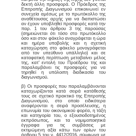
δεκτή άλλη προσφορά. Ο Πρόεδρος της
Επιτροπής Διαγωνισμού επικοινωνεί εν
συνεχεία αμέσως με το πρωτόκολλο της
αναθέτουσας αρχής για να διαπιστώσει
αν έχουν υποβληθεί προσφορές κατά την
παρ. 1 του άρθρου 3 της παρούσας
(σημειώνεται ότι τόσο στο πρωτόκολλο
όσο και στον φάκελο αναγράφεται η ώρα
και ημέρα υποβολής και η σχετική
καταχώρηση στο φάκελο μονογράφεται
από τον υπεύθυνο υπάλληλο) και σε
καταφατική περίπτωση μεταβαίνει μέλος
της, κατ’ εντολή του Προέδρου της και
παραλαμβάνει τις προσφορές για να
τηρηθεί η υπόλοιπη διαδικασία του
διαγωνισμού.
β) Οι προσφορές που παραλαμβάνονται
καταχωρίζονται κατά σειρά κατάθεσής
τους σε σχετικό πρακτικό της Επιτροπής
Διαγωνισμού, στο οποίο ειδικότερα
αναφέρονται η σειρά προσέλευσης, η
επωνυμία του οικονομικού φορέα, η τάξη
και κατηγορία του, ο εξουσιοδοτημένος
εκπρόσωπος, και τα νομιμοποιητικά
έγγραφα για τις συμβάσεις με
εκτιμώμενη αξία κάτω των ορίων του
άρθρου 5 του ν. 4412/2016, σύμφωνα με