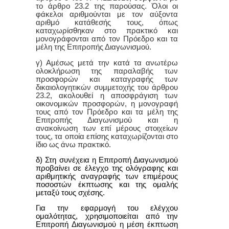
το άρθρο 23.2 της παρούσας. Όλοι οι
φάκελοι αριθμούνται με τον αύξοντα
αριθμό κατάθεσής τους, όπως
καταχωρίσθηκαν στο πρακτικό και
μονογράφονται από τον Πρόεδρο και τα
μέλη της Επιτροπής Διαγωνισμού.
γ) Αμέσως μετά την κατά τα ανωτέρω
ολοκλήρωση της παραλαβής των
προσφορών και καταγραφής των
δικαιολογητικών συμμετοχής του άρθρου
23.2, ακολουθεί η αποσφράγιση των
οικονομικών προσφορών, η μονογραφή
τους από τον Πρόεδρο και τα μέλη της
Επιτροπής Διαγωνισμού και η
ανακοίνωση των επί μέρους στοιχείων
τους, τα οποία επίσης καταχωρίζονται στο
ίδιο ως άνω πρακτικό.
δ) Στη συνέχεια η Επιτροπή Διαγωνισμού
προβαίνει σε έλεγχο της ολόγραφης και
αριθμητικής αναγραφής των επιμέρους
ποσοστών έκπτωσης και της ομαλής
μεταξύ τους σχέσης.
Για την εφαρμογή του ελέγχου
ομαλότητας, χρησιμοποιείται από την
Επιτροπή Διαγωνισμού η μέση έκπτωση