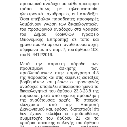
προσωρινό ανάδοχο με κάθε πρόσφορο
τρόπο, όπως με τηλεομοιοτυπία,
ηλεκτρονικό ταχυδρομείο, επί αποδείξει.
Όσοι υπέβαλαν παραδεκτές προσφορές
λαμβάνουν γνώση των δικαιολογητικών
του προσωρινού αναδόχου στα γραφεία
του Δήμου Κορινθίων (γραφείο
Οικονομικής Επιτροπής) σε τόπο και
χρόνο που θα ορίσει η αναθέτουσα αρχή,
σύμφωνα με την παρ. 7, του άρθρου 103,
του Ν. 4412/2016
.
Μετά την άπρακτη πάροδο των
προθεσμιών άσκησης των
προβλεπόμενων στην παράγραφο 4.3
της παρούσας και στις κείμενες διατάξεις
βοηθημάτων και μέσων ο προσωρινός
ανάδοχος υποβάλει επικαιροποιημένα τα
δικαιολογητικά του άρθρου 23.3-23.9 της
παρούσας μετά από σχετική πρόσκληση
της αναθέτουσας αρχής. Τα στοιχεία
ελέγχονται από την Επιτροπή
Διαγωνισμού και, εφόσον διαπιστωθεί ότι
δεν έχουν εκλείψει οι προϋποθέσεις
συμμετοχής του άρθρου 21 και τα
κριτήρια ποιοτικής επιλογής του άρθρου