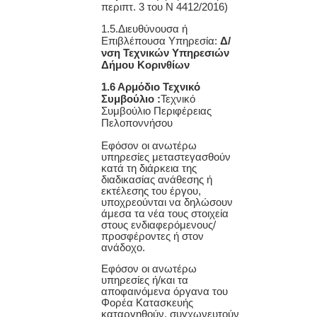
περιπτ. 3 του Ν 4412/2016)
1.5.Διευθύνουσα ή
Επιβλέπουσα Υπηρεσία:
Δ/
νση Τεχνικών Υπηρεσιών
Δήμου Κορινθίων
1.6 Αρμόδιο Τεχνικό
Συμβούλιο :
Τεχνικό
Συμβούλιο Περιφέρειας
Πελοποννήσου
Εφόσον οι ανωτέρω
υπηρεσίες μεταστεγασθούν
κατά τη διάρκεια της
διαδικασίας ανάθεσης ή
εκτέλεσης του έργου,
υποχρεούνται να δηλώσουν
άμεσα τα νέα τους στοιχεία
στους ενδιαφερόμενους/
προσφέροντες ή στον
ανάδοχο.
Εφόσον οι ανωτέρω
υπηρεσίες ή/και τα
αποφαινόμενα όργανα του
Φορέα Κατασκευής
καταργηθούν, συγχωνευτούν