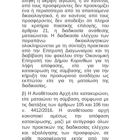
αληθή ή ακριβή δήλωση, ή αν κανένας
από τους προσφέροντες δεν προσκομίζει
ένα ή περισσότερα από τα απαιτούμενα
δικαιολογητικά, ή αν κανένας από τους
προσφέροντες δεν αποδείξει ότι πληροί
τα κριτήρια ποιοτικής επιλογής, του
άρθρου 21, η διαδικασία ανάθεσης
ματαιώνεται. Η διαδικασία ελέγχου των
παραπάνω δικαιολογητικών
ολοκληρώνεται με τη σύνταξη πρακτικού
από την Επιτροπή Διαγωνισμού και τη
διαβίβαση του φακέλου στην Οικονομική
Επιτροπή του Δήμου Κορινθίων για τη
λήψη απόφασης, είτε για την
κατακύρωση της σύμβασης, είτε για την
κήρυξη του προσωρινού αναδόχου ως
εκπτώτου είτε για τη ματαίωση της
διαδικασίας.
β) Η Αναθέτουσα Αρχή είτε κατακυρώνει,
είτε ματαιώνει τη σύμβαση, σύμφωνα με
τις διατάξεις των άρθρων 105 και 106 του
ν. 4412/2016. Η αναθέτουσα αρχή
κοινοποιεί αμέσως την απόφαση
κατακύρωσης, μαζί με αντίγραφο όλων
των πρακτικών της διαδικασίας ελέγχου
και αξιολόγησης των προσφορών, σε
κάθε προσφέροντα εκτός από τον