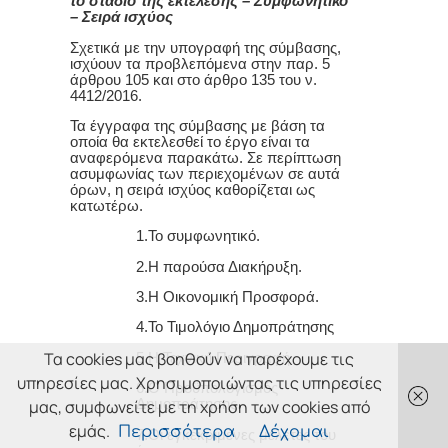
το στάδιο της εκτέλεσης – Συμφωνητικό
– Σειρά ισχύος
Σχετικά με την υπογραφή της σύμβασης,
ισχύουν τα προβλεπόμενα στην παρ. 5
άρθρου 105 και στο άρθρο 135 του ν.
4412/2016.
Τα έγγραφα της σύμβασης με βάση τα
οποία θα εκτελεσθεί το έργο είναι τα
αναφερόμενα παρακάτω. Σε περίπτωση
ασυμφωνίας των περιεχομένων σε αυτά
όρων, η σειρά ισχύος καθορίζεται ως
κατωτέρω.
1.Το συμφωνητικό.
2.Η παρούσα Διακήρυξη.
3.Η Οικονομική Προσφορά.
4.Το Τιμολόγιο Δημοπράτησης
Τα cookies μας βοηθούν να παρέχουμε τις
5.Η Τεχνική Περιγραφή
υπηρεσίες μας. Χρησιμοποιώντας τις υπηρεσίες
6.Ο Προϋπολογισμός
μας, συμφωνείτε με τη χρήση των cookies από
Δημοπράτησης.
εμάς.
Περισσότερα
Δέχομαι
7.Οι εγκεκριμένες μελέτες του