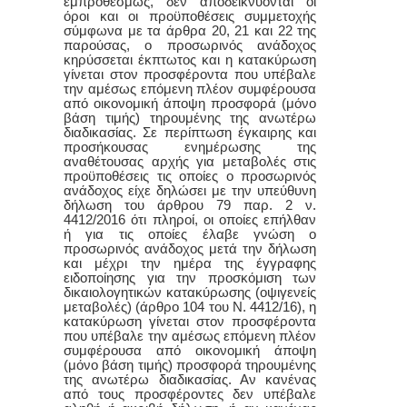
εμπροθέσμως, δεν αποδεικνύονται οι
όροι και οι προϋποθέσεις συμμετοχής
σύμφωνα με τα άρθρα 20, 21 και 22 της
παρούσας, ο προσωρινός ανάδοχος
κηρύσσεται έκπτωτος και η κατακύρωση
γίνεται στον προσφέροντα που υπέβαλε
την αμέσως επόμενη πλέον συμφέρουσα
από οικονομική άποψη προσφορά (μόνο
βάση τιμής) τηρουμένης της ανωτέρω
διαδικασίας. Σε περίπτωση έγκαιρης και
προσήκουσας ενημέρωσης της
αναθέτουσας αρχής για μεταβολές στις
προϋποθέσεις τις οποίες ο προσωρινός
ανάδοχος είχε δηλώσει με την υπεύθυνη
δήλωση του άρθρου 79 παρ. 2 ν.
4412/2016 ότι πληροί, οι οποίες επήλθαν
ή για τις οποίες έλαβε γνώση ο
προσωρινός ανάδοχος μετά την δήλωση
και μέχρι την ημέρα της έγγραφης
ειδοποίησης για την προσκόμιση των
δικαιολογητικών κατακύρωσης (οψιγενείς
μεταβολές) (άρθρο 104 του Ν. 4412/16), η
κατακύρωση γίνεται στον προσφέροντα
που υπέβαλε την αμέσως επόμενη πλέον
συμφέρουσα από οικονομική άποψη
(μόνο βάση τιμής) προσφορά τηρουμένης
της ανωτέρω διαδικασίας. Αν κανένας
από τους προσφέροντες δεν υπέβαλε