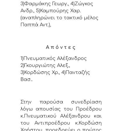
3)Φαρμάκης Γεωργ., 4)Ζώγκος
Ανδρ., 5)Καμπούρης Χαρ.
(αναπληρώνει το
τακτικό μέλο
ς
Παππά Αντ.),
Α π ό ν τ ε ς
1)Πνευματικός Αλέξανδρος
2)Γκουργιώτης
Αλεξ.,
3)Κορδώσης Χρ., 4)Πανταζής
Βασ..
Στην παρούσα συνεδρίαση
λόγω απουσίας του Προέδρου
κ.Πνευματικού Αλέξανδρου και
του Αντιπροέδρου κ.Κορδώση
Χρήστου, προεδρεύει ο πρώτος