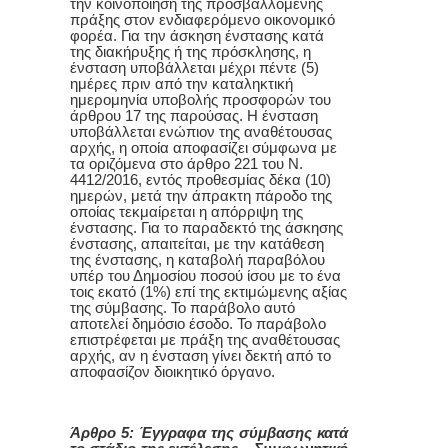
την κοινοποίηση της προσβαλλόμενης
πράξης στον ενδιαφερόμενο οικονομικό
φορέα. Για την άσκηση ένστασης κατά
της διακήρυξης ή της πρόσκλησης, η
ένσταση υποβάλλεται μέχρι πέντε (5)
ημέρες πριν από την καταληκτική
ημερομηνία υποβολής προσφορών του
άρθρου 17 της παρούσας. Η ένσταση
υποβάλλεται ενώπιον της αναθέτουσας
αρχής, η οποία αποφασίζει σύμφωνα με
τα οριζόμενα στο άρθρο 221 του Ν.
4412/2016, εντός προθεσμίας δέκα (10)
ημερών, μετά την άπρακτη πάροδο της
οποίας τεκμαίρεται η απόρριψη της
ένστασης. Για το παραδεκτό της άσκησης
ένστασης, απαιτείται, με την κατάθεση
της ένστασης, η καταβολή παραβόλου
υπέρ του Δημοσίου ποσού ίσου με το ένα
τοις εκατό (1%) επί της εκτιμώμενης αξίας
της σύμβασης. Το παράβολο αυτό
αποτελεί δημόσιο έσοδο. Το παράβολο
επιστρέφεται με πράξη της αναθέτουσας
αρχής, αν η ένσταση γίνει δεκτή από το
αποφασίζον διοικητικό όργανο.
Άρθρο 5: Έγγραφα της σύμβασης κατά