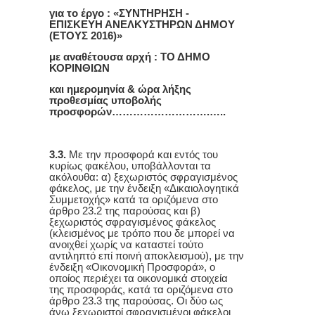
για το έργο : «ΣΥΝΤΗΡΗΣΗ -
ΕΠΙΣΚΕΥΗ ΑΝΕΛΚΥΣΤΗΡΩΝ ΔΗΜΟΥ
(ΕΤΟΥΣ 2016)»
με αναθέτουσα αρχή : ΤΟ ΔΗΜΟ
ΚΟΡΙΝΘΙΩΝ
και ημερομηνία & ώρα λήξης
προθεσμίας υποβολής
προσφορών……………………….…..
3.3.
Με την προσφορά και εντός του
κυρίως φακέλου, υποβάλλονται τα
ακόλουθα: α) ξεχωριστός σφραγισμένος
φάκελος, με την ένδειξη «Δικαιολογητικά
Συμμετοχής» κατά τα οριζόμενα στο
άρθρο 23.2 της παρούσας και β)
ξεχωριστός σφραγισμένος φάκελος
(κλεισμένος με τρόπο που δε μπορεί να
ανοιχθεί χωρίς να καταστεί τούτο
αντιληπτό επί ποινή αποκλεισμού), με την
ένδειξη «Οικονομική Προσφορά», ο
οποίος περιέχει τα οικονομικά στοιχεία
της προσφοράς, κατά τα οριζόμενα στο
άρθρο 23.3 της παρούσας. Οι δύο ως
άνω ξεχωριστοί σφραγισμένοι φάκελοι