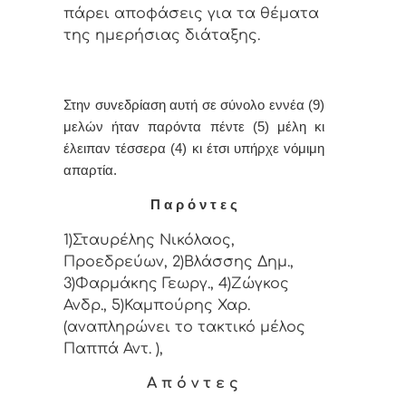
πάρει απoφάσεις για τα θέματα
της ημερήσιας διάταξης.
Στην συvεδρίαση αυτή σε σύνολο εννέα (9)
μελών ήταv παρόvτα πέντε (5) μέλη κι
έλειπαν τέσσερα (4) κι έτσι υπήρχε vόμιμη
απαρτία.
Π α ρ ό ν τ ε ς
1)Σταυρέλης Νικόλαος,
Προεδρεύων, 2)Βλάσσης Δημ.,
3)Φαρμάκης Γεωργ., 4)Ζώγκος
Ανδρ., 5)Καμπούρης Χαρ.
(αναπληρώνει το τακτικό μέλος
Παππά Αντ. ),
Α π ό ν τ ε ς