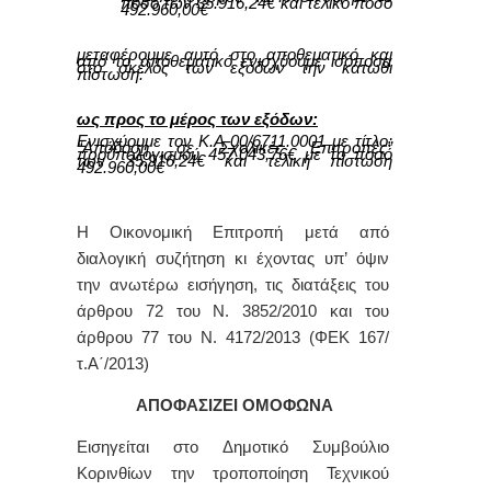
ποσό των 35.916,24€ και τελικό ποσό
492.960,00€
μεταφέρουμε αυτό στο αποθεματικό και
από το αποθεματικό ενισχύουμε ισόποσα
στο σκέλος των εξόδων την κάτωθι
πίστωση:
ως προς το μέρος των εξόδων:
Ενισχύουμε τον Κ.Α 00/6711.0001 με τίτλο:
“Απόδοση σε Σχολικές Επιτροπές”
προϋπολογισμού
457.043,76
€ με το ποσό
των
35.916,24
€ και τελική πίστωση
492.960,00
€
Η Οικονομική Επιτροπή μετά από
διαλογική συζήτηση κι έχοντας υπ’ όψιν
την ανωτέρω εισήγηση, τις διατάξεις του
άρθρου 72 του Ν. 3852/2010 και του
άρθρου 77 του Ν. 4172/2013 (ΦΕΚ 167/
τ.Α΄/2013)
ΑΠΟΦΑΣΙΖΕΙ ΟΜΟΦΩΝΑ
Εισηγείται στο Δημοτικό Συμβούλιο
Κορινθίων την τροποποίηση Τεχνικού