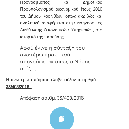
Προγράμματος και Δημοτικού
Προϋπολογισμού οικονομικού έτους 2016
του Δήμου Κορινθίων, όπως ακριβώς και
αναλυτικά αναφέρεται στην εισήγηση της
Διεύθυνσης Οικονομικών Υπηρεσιών, στο
ιστορικό της παρούσης.
Αφoύ έγιvε η σύvταξη τoυ
αvωτέρω πρακτικoύ
υπoγράφεται όπως o Νόμoς
oρίζει.
Η αvωτέρω απόφαση έλαβε αύξοντα αριθμό
33/408/2016.-
Απόφαση αριθμ. 33/408/2016