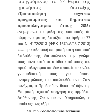
ο
εισηγούμενος το 2
θέμα της
ημερήσιας διάταξης
«
Τροποποίηση τεχνικού
προγράμματος και δημοτικού
προϋπολογισμού έτους 2016
»
ενημερώνει τα μέλη της επιτροπής ότι
σύμφωνα με τις διατάξεις του άρθρου 77
του Ν. 4172/2013 (ΦΕΚ 167/τ.Α/23-7-2013)
«…. η εκτελεστική επιτροπή και η επιτροπή
διαβούλευσης διατυπώνουν την γνώμη
τους μόνο κατά το στάδιο κατάρτισης του
προϋπολογισμού και δεν απαιτείται εκ νέου
γνωμοδότησή τους για όποιες
αναμορφώσεις του ακολουθήσουν».
Στην
συνέχεια, ο Προδρεύων θέτει υπ’ όψιν της
Επιτροπής σχετική εισήγηση της αρμόδιας
Διεύθυνσης Οικονομικών Υπηρεσιών
, η
οποία έχει ως εξής:
Θέμα :
«
Τροποποίηση τεχνικού