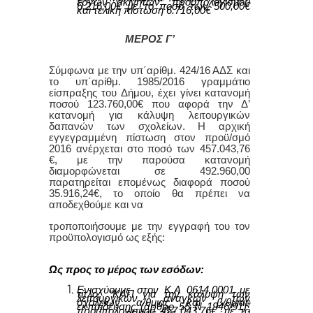
έργων ακινήτων”
προϋπολογισμού
6.216,00€ με το ποσό των 500,00€
και τελική πίστωση 6.716,00€
ΜΕΡΟΣ Γ’
Σύμφωνα με την υπ΄αρίθμ. 424/16 ΑΔΣ και
το υπ΄αρίθμ. 1985/2016 γραμμάτιο
είσπραξης του Δήμου, έχει γίνει κατανομή
ποσού 123.760,00€ που αφορά την Δ’
κατανομή για κάλυψη λειτουργικών
δαπανών των σχολείων. Η αρχική
εγγεγραμμένη πίστωση στον προϋ/σμό
2016 ανέρχεται στο ποσό των 457.043,76
€, με την παρούσα κατανομή
διαμορφώνεται σε 492.960,00
παρατηρείται επομένως διαφορά ποσού
35.916,24€, το οποίο θα πρέπει να
αποδεχθούμε και να
τροποποιήσουμε με την εγγραφή του τον
προϋπολογισμό ως εξής:
Ως προς το μέρος των εσόδων:
E
νισχύουμε στον Κ.Α 0614.0001 με
τίτλο: “ΚΑΠ για την κάλυψη των
λειτουργικών αναγκών των
σχολείων α/θμιας και β/θμιας
εκπαίδευσης (άρθρο 55 Ν 1946/91)”
προϋπολογισμού 457.043,76€, με το