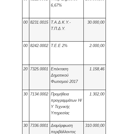
6,67%
00
8231.0015
Τ.Α.Δ.Κ.Υ.-
30.000,00
Τ.Π.Δ.Υ.
00
8242.0002
Τ.Ε.Ε 2%
2.000,00
20
7325.0001
Επέκταση
1.158,46
Δημοτικού
Φωτισμού 2017
30
7134.0002
Προμήθεια
1.302,00
προγραμμάτων Η/
Υ Τεχνικής
Υπηρεσίας
30
7336.0001
Διαμόρφωση
310.000,00
περιβάλλοντος