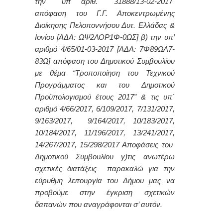
την υπ΄ αριθ. 31888/13-02-2017
απόφαση του Γ.Γ. Αποκεντρωμένης
Διοίκησης Πελοποννήσου Δυτ. Ελλάδας &
Ιονίου [ΑΔΑ: ΩΨ2ΛΟΡ1Φ-0ΩΣ]
β) την υπ’
αριθμό 4/65/01-03-2017 [ΑΔΑ: 7Φ89ΩΛ7-
83Ω] απόφαση του Δημοτικού Συμβουλίου
με θέμα “Τροποποίηση του Τεχνικού
Προγράμματος και του Δημοτικού
Προϋπολογισμού έτους 2017” & τις υπ΄
αριθμό 4/66/2017, 6/109/2017, 7/131/2017,
9/163/2017, 9/164/2017, 10/183/2017,
10/184/2017, 11/196/2017, 13/241/2017,
14/267/2017, 15/298/2017 Αποφάσεις του
Δημοτικού Συμβουλίου γ)τις ανωτέρω
σχετικές διατάξεις παρακαλώ για την
εύρυθμη λειτουργία του Δήμου μας να
προβούμε στην έγκριση σχετικών
δαπανών που αναγράφονται σ’ αυτόν.