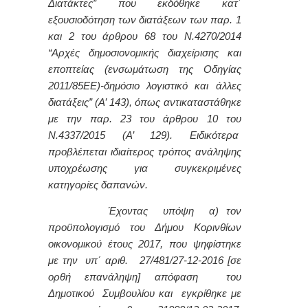
Διατάκτες” που εκδόθηκε κατ΄
εξουσιοδότηση των διατάξεων των παρ. 1
και 2 του άρθρου 68 του Ν.4270/2014
“Αρχές δημοσιονομικής διαχείρισης και
εποπτείας (ενσωμάτωση της Οδηγίας
2011/85ΕΕ)-δημόσιο λογιστικό και άλλες
διατάξεις” (Α’ 143), όπως αντικαταστάθηκε
με την παρ. 23 του άρθρου 10 του
Ν.4337/2015 (Α’ 129). Ειδικότερα
προβλέπεται ιδιαίτερος τρόπος ανάληψης
υποχρέωσης για συγκεκριμένες
κατηγορίες δαπανών.
Έχοντας υπόψη α)
τον
προϋπολογισμό του Δήμου Κορινθίων
οικονομικού έτους 2017,
που ψηφίστηκε
με την
υπ΄ αριθ. 27/481/27-12-2016 [σε
ορθή επανάληψη]
απόφαση
του
Δημοτικού Συμβουλίου και εγκρίθηκε με