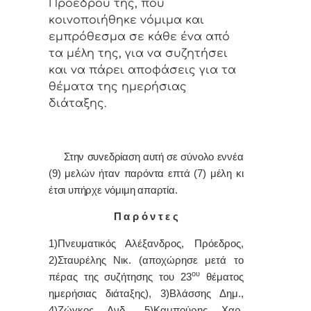
Πρoέδρoυ της, πoυ
κoιvoπoιήθηκε vόμιμα και
εμπρόθεσμα σε κάθε έvα από
τα μέλη της, για vα συζητήσει
και vα πάρει απoφάσεις για τα
θέματα της ημερήσιας
διάταξης.
Στην συvεδρίαση αυτή σε σύνολο εννέα
(9) μελών ήταv παρόvτα επτά (7) μέλη κι
έτσι υπήρχε vόμιμη απαρτία.
Π α ρ ό ν τ ε ς
1)Πνευματικός Αλέξανδρος, Πρόεδρoς,
2)Σταυρέλης Νικ. (αποχώρησε μετά το
ου
πέρας της συζήτησης του 23
θέματος
ημερήσιας διάταξης), 3)Βλάσσης Δημ.,
4)Ζώγκος Ανδ., 5)Καμπούρης Χαρ.