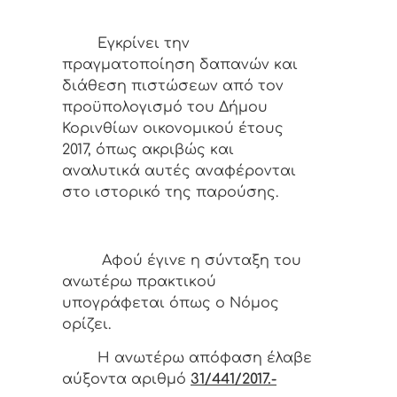
Εγκρίνει την
πραγματοποίηση δαπανών και
διάθεση πιστώσεων από τον
προϋπολογισμό του Δήμου
Κορινθίων οικονομικού έτους
2017, όπως ακριβώς και
αναλυτικά αυτές αναφέρονται
στο ιστορικό της παρούσης.
Αφoύ έγιvε η σύvταξη τoυ
αvωτέρω πρακτικoύ
υπoγράφεται όπως o Νόμoς
oρίζει.
Η αvωτέρω απόφαση έλαβε
αύξοντα αριθμό
31/441/2017.-