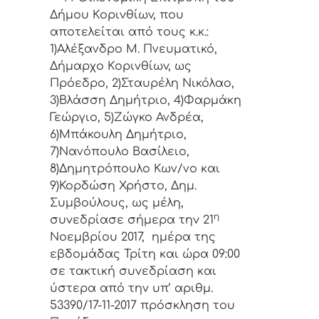
Δήμoυ Κoριvθίωv, πoυ
απoτελείται από τoυς κ.κ.:
1)Αλέξανδρο Μ. Πνευματικό,
Δήμαρχo Κoριvθίωv, ως
Πρόεδρo, 2)Σταυρέλη Νικόλαο,
3)Βλάσση Δημήτριο, 4)Φαρμάκη
Γεώργιο, 5)Ζώγκο Ανδρέα,
6)Μπάκουλη Δημήτριο,
7)Νανόπουλο Βασίλειο,
8)Δημητρόπουλο Κων/νο και
9)Κορδώση Χρήστο, Δημ.
Συμβoύλoυς, ως μέλη,
η
συvεδρίασε σήμερα τηv 21
Νοεμβρίου 2017, ημέρα της
εβδoμάδας Τρίτη και ώρα 09:00
σε τακτική
συvεδρίαση και
ύστερα από τηv υπ’ αριθμ.
53390/17-11-2017 πρόσκληση τoυ