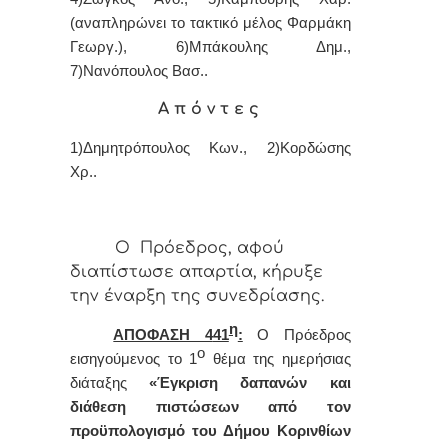
(αναπληρώνει το τακτικό μέλος Φαρμάκη
Γεωργ.), 6)Μπάκουλης Δημ.,
7)Νανόπουλος Βασ..
Α π ό ν τ ε ς
1)Δημητρόπουλος Κων., 2)Κορδώσης
Χρ..
Ο Πρόεδρος, αφού
διαπίστωσε απαρτία, κήρυξε
την έναρξη της συνεδρίασης.
η
ΑΠΟΦΑΣΗ 4
41
:
Ο Πρόεδρος
ο
εισηγούμενος το 1
θέμα της ημερήσιας
διάταξης
«Έγκριση δαπανών και
διάθεση πιστώσεων από τον
προϋπολογισμό του Δήμου Κορινθίων