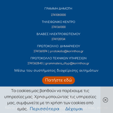
ΓΡΑΜΜΗ ΔΗΜΟΤΗ
2741080000
ΤΗΛΕΦΩΝΙΚΟ ΚΕΝΤΡΟ
2741361000
ΒΛΑΒΕΣ ΗΛΕΚΤΡΟΦΩΤΙΣΜΟΥ
2741120134
ΠΡΩΤΟΚΟΛΛΟ ΔΗΜΑΡΧΕΙΟΥ
2741361074 | protokollo@korinthos.gr
ΠΡΩΤΟΚΟΛΛΟ ΤΕΧΝΙΚΩΝ ΥΠΗΡΕΣΙΩΝ
2741362840 | grammateia_dtyp@korinthos.gr
Mέσω του συστήματος διαχείρισης αιτημάτων
Πατήστε εδώ
Τα cookies μας βοηθούν να παρέχουμε τις
υπηρεσίες μας. Χρησιμοποιώντας τις υπηρεσίες
ΕΝΗΜΕΡΩΤΙΚΟ ΔΕΛΤΙΟ
μας, συμφωνείτε με τη χρήση των cookies από
Κάντε εγγραφή εδώ συμπληρώνοντας το email σας, για να
εμάς.
Περισσότερα
Δέχομαι
ενημερώνεστε !