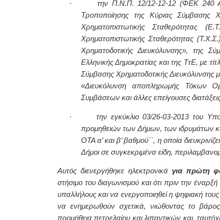
·
την Π.Ν.Π. 12/12-12-12 (ΦΕΚ 240 
Τροποποίησης της Κύριας Σύμβασης Χρ
Χρηματοπιστωτικής Σταθερότητας (Ε.Τ
Χρηματοπιστωτικής Σταθερότητας (Τ.Χ.Σ.
Χρηματοδοτικής Διευκόλυνσης», της Σύ
Ελληνικής Δημοκρατίας και της ΤτΕ, με τ
Σύμβασης Χρηματοδοτικής Διευκόλυνσης μετ
«Διευκόλυνση αποπληρωμής Τόκων Ομ
Συμβάσεων και άλλες επείγουσες διατάξεις
·
την εγκύκλιο 03/26-03-2013 του Υ
προμηθειών των Δήμων, των ιδρυμάτων 
ΟΤΑ α’ και β’ βαθμού΄΄, η οποία διευκρινί
Δήμοι σε συγκεκριμένα είδη, περιλαμβανο
Αυτός διενεργήθηκε ηλεκτρονικά
για πρώτη φ
στήσιμο του διαγωνισμού και ότι πριν την έναρ
υπαλλήλους και να ενεργοποιηθεί η ψηφιακή τους
να ενημερωθούν σχετικά, νιώθοντας το βάρο
προμήθεια πετρελαίου και λιπαντικών και, ταυτό