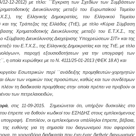
Α/12-12-2012) με τίτλο: ΄΄Έγκριση των Σχεδίων των Συμβάσεων
ηματοδοτικής Διευκόλυνσης μεταξύ του Ευρωπαϊκού Ταμείου
.Χ.Σ.), της Ελληνικής Δημοκρατίας, του Ελληνικού Ταμείου
) και της Τράπεζας της Ελλάδος (ΤτΕ), με τίτλο «Κύρια Σύμβαση
μβασης Χρηματοδοτικής Διευκόλυνσης μεταξύ του Ε.Τ.Χ.Σ., της
ίτλο «Σύμβαση Διευκόλυνσης Διαχείρισης Υποχρεώσεων ΣΙΤ» και της
αξύ του Ε.Τ.Χ.Σ., της Ελληνικής Δημοκρατίας και της ΤτΕ, με τίτλο
ολόγων», παροχή εξουσιοδοτήσεων για την υπογραφή των
΄΄, η οποία κυρώθηκε με το Ν. 4111/25-01-2013 (ΦΕΚ 18 Α’) και
πουργείου Εσωτερικών περί ΄΄ανάδειξης προμηθευτών-χορηγητών
και όλων των νομικών τους προσώπων, καθώς και των συνδέσμων
ζει πλέον τη διαδικασία προμήθειας στην οποία πρέπει να προβούν οι
μένου των πετρελαιοειδών,
ορά
, στις 11-09-2015. Σημειώνεται ότι, υπήρξαν δυσκολίες στο
ξή του έπρεπε να δοθούν κωδικοί του ΕΣΗΔΗΣ στους εμπλεκόμενους
 υπογραφή. Επιπλέον, οι εμπλεκόμενοι υπάλληλοι έπρεπε, βέβαια,
ς της ευθύνης για τη σημασία του διαγωνισμού που αφορούσε
χρονα, τη χρονοβόρα διαδικασία που έχει ένας διεθνής διαγωνισμός