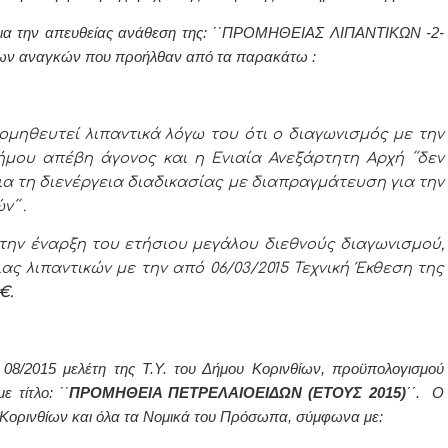
η για την απευθείας ανάθεση της: ΄΄ΠΡΟΜΗΘΕΙΑΣ ΛΙΠΑΝΤΙΚΩΝ -2-
ων αναγκών που προήλθαν από τα παρακάτω :
ομηθευτεί λιπαντικά λόγω του ότι ο διαγωνισμός με την
Δήμου απέβη άγονος και η Ενιαία Ανεξάρτητη Αρχή ΄΄δεν
για τη διενέργεια διαδικασίας με διαπραγμάτευση για την
΄΄ .
ν την έναρξη του ετήσιου μεγάλου διεθνούς διαγωνισμού,
 λιπαντικών με την από 06/03/2015 Τεχνική Έκθεση της
€.
. 08/2015 μελέτη της Τ.Υ. του Δήμου Κορινθίων, προϋπολογισμού
 τίτλο: ΄΄
ΠΡΟΜΗΘΕΙΑ ΠΕΤΡΕΛΑΙΟΕΙΔΩΝ (ΕΤΟΥΣ 2015)
΄΄. Ο
Κορινθίων και όλα τα Νομικά του Πρόσωπα, σύμφωνα με: