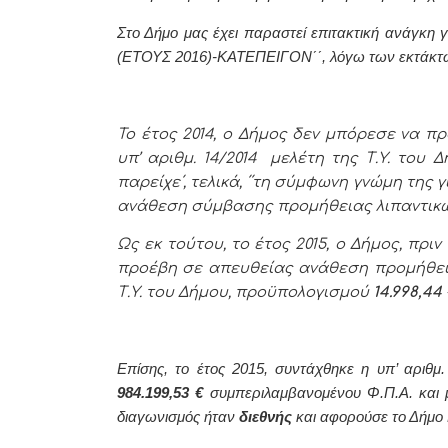
Στο Δήμο μας έχει παραστεί επιτακτική ανάγκ
(ΕΤΟΥΣ 2016)-ΚΑΤΕΠΕΙΓΟΝ΄΄, λόγω των εκτάκτ
Το έτος 2014, ο Δήμος δεν μπόρεσε να πρ
υπ’ αριθμ. 14/2014 μελέτη της Τ.Υ. του 
παρείχε΄, τελικά, ΄΄τη σύμφωνη γνώμη της 
ανάθεση σύμβασης προμήθειας λιπαντικών
Ως εκ τούτου, το έτος 2015, ο Δήμος, πρι
προέβη σε απευθείας ανάθεση προμήθειας
Τ.Υ. του Δήμου, προϋπολογισμού
14.998,44 
Επίσης, το έτος 2015, συντάχθηκε η υπ’ αριθμ
984.199,53 €
συμπεριλαμβανομένου Φ.Π.Α. και με
διαγωνισμός ήταν
διεθνής
και αφορούσε το Δήμο 