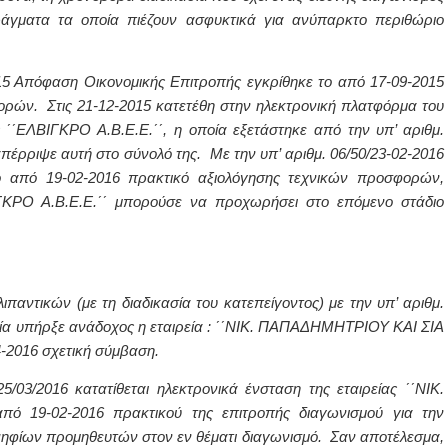
ράγματα τα οποία πιέζουν ασφυκτικά για ανύπαρκτο περιθώριο
2015 Απόφαση Οικονομικής Επιτροπής εγκρίθηκε το από 17-09-2015
ρών. Στις 21-12-2015 κατετέθη στην ηλεκτρονική πλατφόρμα του
΄΄ΕΛΒΙΓΚΡΟ Α.Β.Ε.Ε.΄΄, η οποία εξετάστηκε από την υπ’ αριθμ.
απέρριψε αυτή στο σύνολό της. Με την υπ’ αριθμ. 06/50/23-02-2016
ο από 19-02-2016 πρακτικό αξιολόγησης τεχνικών προσφορών,
ΓΚΡΟ Α.Β.Ε.Ε.΄΄ μπορούσε να προχωρήσει στο επόμενο στάδιο
ιπαντικών (με τη διαδικασία του κατεπείγοντος) με την υπ’ αριθμ.
ποία υπήρξε ανάδοχος η εταιρεία : ΄΄ΝΙΚ. ΠΑΠΑΔΗΜΗΤΡΙΟΥ ΚΑΙ ΣΙΑ
4-2016
σχετική σύμβαση.
5/03/2016 κατατίθεται ηλεκτρονικά ένσταση της εταιρείας ΄΄ΝΙΚ.
 19-02-2016 πρακτικού της επιτροπής διαγωνισμού για την
φίων προμηθευτών στον εν θέματι διαγωνισμό. Σαν αποτέλεσμα,