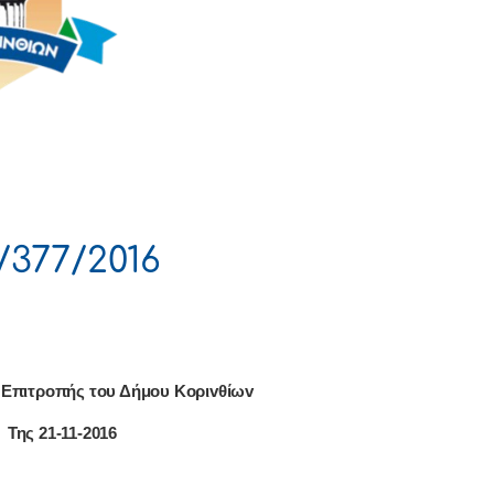
377/2016
 Επιτρoπής τoυ Δήμoυ Κoριvθίωv
Της 21-11-2016