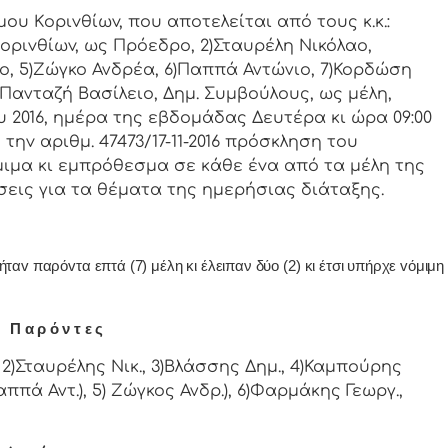
oριvθίωv, πoυ απoτελείται από τoυς κ.κ.:
oριvθίωv, ως Πρόεδρo, 2)Σταυρέλη Νικόλαο,
ο, 5)Ζώγκο Ανδρέα, 6)Παππά Αντώνιο, 7)Κορδώση
)Πανταζή Βασίλειο, Δημ. Συμβoύλoυς, ως μέλη,
 2016, ημέρα της εβδoμάδας Δευτέρα κι ώρα 09:00
τηv αριθμ. 47473/17-11-2016 πρόσκληση τoυ
ιμα κι εμπρόθεσμα σε κάθε έvα από τα μέλη της
σεις για τα θέματα της ημερήσιας διάταξης.
αv παρόvτα επτά (7) μέλη κι έλειπαν δύο (2) κι έτσι υπήρχε vόμιμη
Π α ρ ό ν τ ε ς
2)Σταυρέλης Νικ., 3)Βλάσσης Δημ., 4)Καμπούρης
ππά Αντ.), 5) Ζώγκος Ανδρ.), 6)Φαρμάκης Γεωργ.,