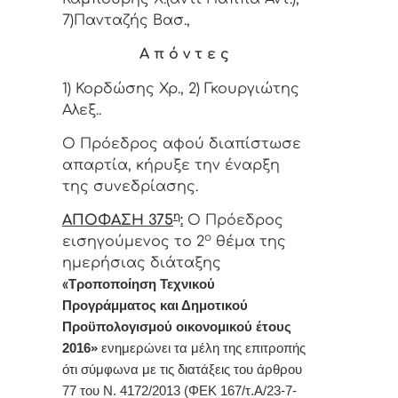
7)Πανταζής Βασ.,
Α π ό ν τ ε ς
1) Κορδώσης Χρ., 2) Γκουργιώτης
Αλεξ..
Ο Πρόεδρος αφού διαπίστωσε
απαρτία, κήρυξε την έναρξη
της συνεδρίασης.
η
ΑΠΟΦΑΣΗ 375
:
Ο Πρόεδρος
ο
εισηγούμενος το 2
θέμα της
ημερήσιας διάταξης
«
Τροποποίηση Τεχνικού
Προγράμματος και Δημοτικού
Προϋπολογισμού οικονομικού έτους
2016»
ενημερώνει τα μέλη της επιτροπής
ότι σύμφωνα με τις διατάξεις του άρθρου
77 του Ν. 4172/2013 (ΦΕΚ 167/τ.Α/23-7-