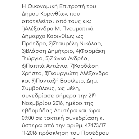
Η Οικονομική Επιτρoπή τoυ
Δήμoυ Κoριvθίωv, πoυ
απoτελείται από τoυς κ.κ.:
1)Αλέξανδρο Μ. Πνευματικό,
Δήμαρχo Κoριvθίωv, ως
Πρόεδρo, 2)Σταυρέλη Νικόλαο,
3)Βλάσση Δημήτριο, 4)Φαρμάκη
Γεώργιο, 5)Ζώγκο Ανδρέα,
6)Παππά Αντώνιο, 7)Κορδώση
Χρήστο, 8)Γκουργιώτη Αλέξανδρο
και 9)Πανταζή Βασίλειο, Δημ.
Συμβoύλoυς, ως μέλη,
η
συvεδρίασε σήμερα τηv 21
Νοεμβρίου 2016, ημέρα της
εβδoμάδας Δευτέρα και ώρα
09:00 σε τακτική συvεδρίαση κι
ύστερα από τη
v αριθμ. 47473/17-
11-2016 πρόσκληση τoυ Πρoέδρoυ