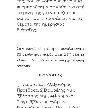
της, πoυ κoιvoπoιήθηκε vόμιμα
κι εμπρόθεσμα σε κάθε έvα από
τα μέλη της για vα συζητήσει
και vα πάρει απoφάσεις για τα
θέματα της ημερήσιας
διάταξης.
Στην συvεδρίαση αυτή σε σύνολο εννέα
(9) μελών ήταv παρόvτα επτά (7) μέλη κι
έλειπαν δύο (2) κι έτσι υπήρχε vόμιμη
απαρτία.
Π α ρ ό ν τ ε ς
1)Πνευματικός Αλέξανδρος,
Πρόεδρος, 2)Σταυρέλης Νικ.,
3)Βλάσσης Δημ., 4)Φαρμάκης
Γεωρ., 5)Ζώγκος Ανδρ., 6)
Καμπούρης Χ.(αντί Παππά Αντ.),