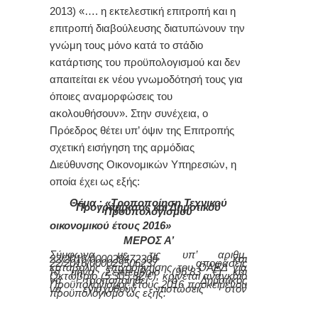
2013) «…. η εκτελεστική επιτροπή και η
επιτροπή διαβούλευσης διατυπώνουν την
γνώμη τους μόνο κατά το στάδιο
κατάρτισης του προϋπολογισμού και δεν
απαιτείται εκ νέου γνωμοδότησή τους για
όποιες αναμορφώσεις του
ακολουθήσουν».
Στην συνέχεια, ο
Πρόεδρος θέτει υπ’ όψιν της Επιτροπής
σχετική εισήγηση της αρμόδιας
Διεύθυνσης Οικονομικών Υπηρεσιών
, η
οποία έχει ως εξής:
Θέμα : «Τροποποίηση Τεχνικού
Προγράμματος και Δημοτικού
Προϋπολογισμού
οικονομικού έτους 2016»
ΜΕΡΟΣ Α’
Σύμφωνα με τις υπ’ αριθμ.
22/2016/000029472306 και
22/2016/000029506237 αποφάσεις
καταβολής επιχορήγησης του ΟΑΕΔ για
το μήνα Σεπτέμβριο (96,83 €) και
Οκτώβριο (5.305,32 €), κ
ρίνεται αναγκαίο
να τροποποιηθεί ο Δημοτικός
Προϋπολογισμός έτους 2016 προκειμένου
να
ενισχυθούν
πιστώσεις στον
προϋπολογισμό ως εξής: