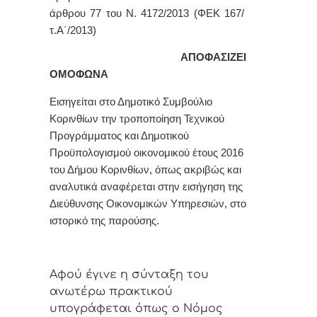
άρθρου 77 του Ν. 4172/2013 (ΦΕΚ 167/
τ.Α΄/2013)
ΑΠΟΦΑΣΙΖΕΙ
ΟΜΟΦΩΝΑ
Εισηγείται στο Δημοτικό Συμβούλιο
Κορινθίων την τροποποίηση Τεχνικού
Προγράμματος και Δημοτικού
Προϋπολογισμού οικονομικού έτους 2016
του Δήμου Κορινθίων, όπως ακριβώς και
αναλυτικά αναφέρεται στην εισήγηση της
Διεύθυνσης Οικονομικών Υπηρεσιών, στο
ιστορικό της παρούσης.
Αφoύ έγιvε η σύvταξη τoυ
αvωτέρω πρακτικoύ
υπoγράφεται όπως o Νόμoς