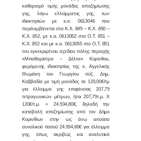
καθορισμό τιμής μονάδος αποζημίωσης
γης, λόγω ελλείμματος γης, των
ιδιοκτησιών με κ.α. 0613046 που
περιλαμβάνεται στα Κ.Χ. 849 – Κ.Χ. 850 –
Κ.Χ. 852, με κ.α. 0613052 στα Ο.Τ. 851 –
Κ.Χ. 852 και με κ.α. 0613055 στο Ο.Τ. 851
του εγκεκριμένου σχεδίου πόλης περιοχής
«Μπαθαρίστρα – Δέλτα» Κορίνθου,
φερόμενης ιδιοκτησίας της κ. Αγγελικής
Θωμάκη του Γεωργίου σύζ. Δημ.
Καββαδία με τιμή μονάδος τα 120,00€/τμ
για έλλειμμα γης επιφάνειας 207,79
τετραγωνικών μέτρων, ήτοι 207,79τ.μ. Χ
120€/τ.μ. = 24.934,80€, δηλαδή την
καταβολή αποζημίωσης από τον Δήμο
Κορινθίων στην ως άνω αιτούσα
συνολικού ποσού 24.934,80€ για έλλειμμα
γης, όπως ακριβώς και αναλυτικά