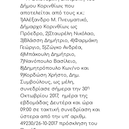
Δήμoυ Κoριvθίωv, πoυ
απoτελείται από τoυς κ.κ.:
1)Αλέξανδρο Μ. Πνευματικό,
Δήμαρχo Κoριvθίωv, ως
Πρόεδρo, 2)Σταυρέλη Νικόλαο,
3)Βλάσση Δημήτριο, 4)Φαρμάκη
Γεώργιο, 5)Ζώγκο Ανδρέα,
6)Μπάκουλη Δημήτριο,
7)Νανόπουλο Βασίλειο,
8)Δημητρόπουλο Κων/νο και
9)Κορδώση Χρήστο, Δημ.
Συμβoύλoυς, ως μέλη,
η
συvεδρίασε σήμερα τηv 30
Οκτωβρίου 2017, ημέρα της
εβδoμάδας Δευτέρα και ώρα
09:00 σε τακτική
συvεδρίαση και
ύστερα από τηv υπ’ αριθμ.
49230/26-10-2017 πρόσκληση τoυ