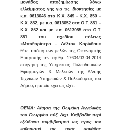
μονάδος αποζημίωσης λόγω
ελλείμματος γης για τις ιδιοκτησίες με
κ.α. 0613046 στα Κ.Χ. 849 - Κ.Χ. 850 –
Κ.Χ. 852, με κ.α. 0613052 στα Ο.Τ. 851 –
Κ.Χ. 852 και με κ.α. 0613055 στο Ο.Τ.
851 του σχεδίου πόλεως
«Μπαθαρίστρα – Δέλτα» Κορίνθου
»
θέτει υπόψη των μελών της Οικονομικής
Επιτροπής την αριθμ. 17604/03-04-2014
εισήγηση της Υπηρεσίας Πολεοδομικών
Εφαρμογών & Μελετών της Δ/νσης
Τεχνικών Υπηρεσιών & Πολεοδομίας του
Δήμου, η οποία έχει ως εξής:
ΘΕΜΑ: Αίτηση της Θωμάκη Αγγελικής
του Γεωργίου σύζ. Δημ. Καββαδία περί
εξώδικου συμβιβασμού ως προς τον
καθορισμό της τιμής μονάδος