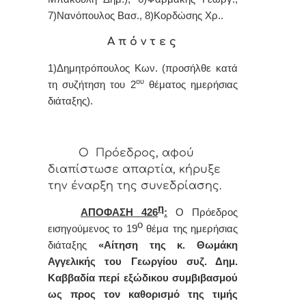
7)Νανόπουλος Βασ., 8)Κορδώσης Χρ..
Α π ό ν τ ε ς
1)Δημητρόπουλος Κων. (προσήλθε κατά
ου
τη συζήτηση του 2
θέματος ημερήσιας
διάταξης)
.
Ο Πρόεδρος, αφού
διαπίστωσε απαρτία, κήρυξε
την έναρξη της συνεδρίασης.
η
ΑΠΟΦΑΣΗ 426
:
Ο Πρόεδρος
ο
εισηγούμενος το 19
θέμα της ημερήσιας
διάταξης
«Αίτηση της κ. Θωμάκη
Αγγελικής του Γεωργίου συζ. Δημ.
Καββαδία περί εξώδικου συμβιβασμού
ως προς τον καθορισμό της τιμής