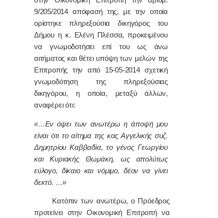
στην Οικονομική Επιτροπή την αριθμ.
9/205/2014 απόφασή της, με την οποία
ορίστηκε πληρεξούσια δικηγόρος του
Δήμου η κ. Ελένη Πλέσσα, προκειμένου
να γνωμοδοτήσει επί του ως άνω
αιτήματος και θέτει υπόψη των μελών της
Επιτροπής την από 15-05-2014 σχετική
γνωμοδότηση της πληρεξούσιας
δικηγόρου, η οποία, μεταξύ άλλων,
αναφέρει ότι:
«…Εν όψει των ανωτέρω η άποψή μου
είναι ότι το αίτημα της κας Αγγελικής συζ.
Δημητρίου Καββαδία, το γένος Γεωργίου
και Κυριακής Θωμάκη, ως απολύτως
εύλογο, δίκαιο και νόμιμο, δέον να γίνει
δεκτό. …»
Κατόπιν των ανωτέρω, ο Πρόεδρος
προτείνει στην Οικονομική Επιτροπή να