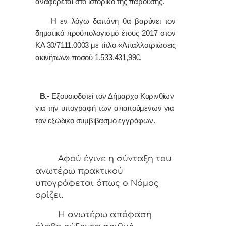
αναφέρεται στο ιστορικό της παρούσης.
Η εν λόγω δαπάνη θα βαρύνει τον
δημοτικό προϋπολογισμό έτους 2017 στον
ΚΑ 30/7111.0003 με τίτλο «Απαλλοτριώσεις
ακινήτων» ποσού 1.533.431,99€.
Β.-
Εξουσιοδοτεί τον Δήμαρχο Κορινθίων
για την υπογραφή των απαιτούμενων για
τον εξώδικο συμβιβασμό εγγράφων.
Αφoύ έγιvε η σύvταξη τoυ
αvωτέρω πρακτικoύ
υπoγράφεται όπως o Νόμoς
oρίζει.
Η αvωτέρω απόφαση