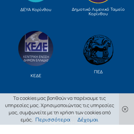
Δημοτικό Λιμενικό Ταμείο
ΔΕΥΑ Κορίνθου
Κορίνθου
ΠΕΔ
ΚΕΔΕ
Τα cookies μας βοηθούν να παρέχουμε τις
υπηρεσίες μας. Χρησιμοποιώντας τις υπηρεσίες
Πολιτική Απορρήτου
μας, συμφωνείτε με τη χρήση των cookies από
Κανονισμός Μικροκινητικότητας
εμάς.
Περισσότερα
Δέχομαι
Χάρτης Ιστοτόπου
2024 EvolutionProjects