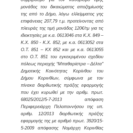
μονάδος του δικαιώματος αποζημίωσής
της από το Δήμο, λόγω ελλείμματος γης
επιφάνειας 207,79 τ.μ. προτείνοντας από
πλευράς της τιμή μονάδος 120€/τμ για τις
ιδιοκτησίες με κ.α. 0613046 στα Κ.Χ. 849 –
Κ.Χ. 850 - Κ.Χ. 852, με κ.α. 0613052 στα
Ο.Τ. 851 – ΚΧ 852 και με κ.α. 0613055
στο Ο.Τ. 851 του εγκεκριμένου σχεδίου
πόλεως περιοχής “Μπαθαρίστρα – Δέλτα”
Δημοτικής Κοινότητας Κορίνθου του
Δήμου Κορινθίων, σύμφωνα με τον
πίνακα διορθωτικής πράξης εφαρμογής
που έχει κυρωθεί με την αριθμ. πρωτ.
68025/2012/5-7-2013 απόφαση
Περιφερειάρχη Πελοποννήσου της υπ.
αριθμ. 12/2013 διορθωτικής πράξης
εφαρμογής της με αριθμό πρωτ. 3920/15-
5-2009 απόφασης Νομάρχη Κορινθίας