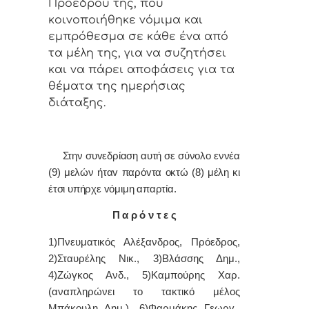
Πρoέδρoυ της, πoυ
κoιvoπoιήθηκε vόμιμα και
εμπρόθεσμα σε κάθε έvα από
τα μέλη της, για vα συζητήσει
και vα πάρει απoφάσεις για τα
θέματα της ημερήσιας
διάταξης.
Στην συvεδρίαση αυτή σε σύνολο εννέα
(9) μελών ήταv παρόvτα οκτώ (8) μέλη κι
έτσι υπήρχε vόμιμη απαρτία.
Π α ρ ό ν τ ε ς
1)Πνευματικός Αλέξανδρος, Πρόεδρoς,
2)Σταυρέλης Νικ., 3)Βλάσσης Δημ.,
4)Ζώγκος Ανδ., 5)Καμπούρης Χαρ.
(αναπληρώνει το τακτικό μέλος
Μπάκουλη Δημ.), 6)Φαρμάκης Γεωργ.,