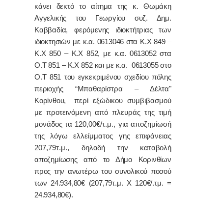
κάνει δεκτό το αίτημα της κ. Θωμάκη
Αγγελικής του Γεωργίου συζ. Δημ.
Καββαδία, φερόμενης ιδιοκτήτριας των
ιδιοκτησιών με κ.α. 0613046 στα Κ.Χ 849 –
Κ.Χ 850 – Κ.Χ 852, με κ.α. 0613052 στα
Ο.Τ 851 – Κ.Χ 852 και με κ.α. 0613055 στο
Ο.Τ 851 του εγκεκριμένου σχεδίου πόλης
περιοχής “Μπαθαρίστρα – Δέλτα"
Κορίνθου,
περί εξώδικου συμβιβασμού
με προτεινόμενη από πλευράς της τιμή
μονάδος τα 120,00€/τ.μ., για αποζημίωσή
της λόγω ελλείμματος γης επιφάνειας
207,79τ.μ.,
δηλαδή την καταβολή
αποζημίωσης από το Δήμο Κορινθίων
προς την ανωτέρω του συνολικού ποσού
των 24.934,80€ (207,79τ.μ. Χ 120€/.τμ. =
24.934,80€).