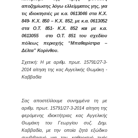
αποζημίωσης λόγω ελλείμματος γης, για
τις ιδιοκτησιές με κ.α. 0613046 στα Κ.Χ.
849- Κ.Χ. 850 – Κ.Χ. 852, με κ.α. 0613052
στα Ο.Τ. 851- Κ.Χ. 852 και με κ.α.
0613055 στο Ο.Τ. 851 του σχεδίου
πόλεως περιοχής “Μπαθαρίστρα –
Δέλτα” Κορίνθου.
Σχετική: Η με αριθμ. πρωτ. 15791/27-3-
2014 αίτηση της κας Αγγελικής Θωμάκη -
Καββαδία
Σας αποστέλλουμε συνημμένα τη με
αριθμ. πρωτ. 15791/27-3-2014 αίτηση της
φερόμενης ιδιοκτήτριας κας Αγγελικής
Θωμάκη του Γεωργίου συζ. Δημ.
Καββαδία, με την οποία ζητά εξώδικο
συμβιβασμό για τον καθορισμό τιμής