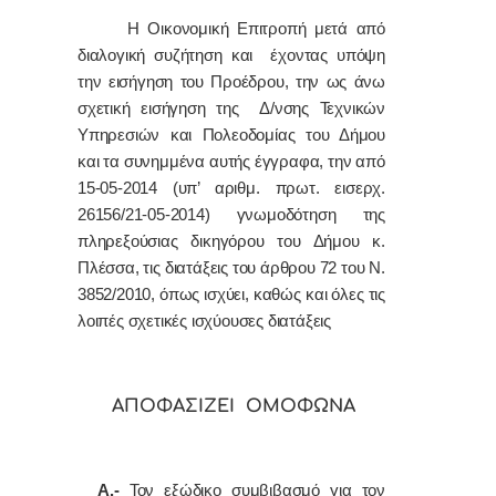
Η Οικονομική Επιτροπή μετά από
διαλογική συζήτηση και έχοντας υπόψη
την εισήγηση του Προέδρου, την ως άνω
σχετική
εισήγηση της
Δ/νσης Τεχνικών
Υπηρεσιών και Πολεοδομίας του Δήμου
και τα συνημμένα αυτής έγγραφα, την από
15-05-2014 (υπ’ αριθμ. πρωτ. εισερχ.
26156/21-05-2014) γνωμοδότηση της
πληρεξούσιας δικηγόρου του
Δήμου κ.
Πλέσσα, τις διατάξεις του άρθρου 72 του Ν.
3852/2010, όπως ισχύει, καθώς και όλες τις
λοιπές σχετικές ισχύουσες διατάξεις
ΑΠΟΦΑΣΙΖΕΙ ΟΜΟΦΩΝΑ
Α.-
Τον εξώδικο συμβιβασμό για τον