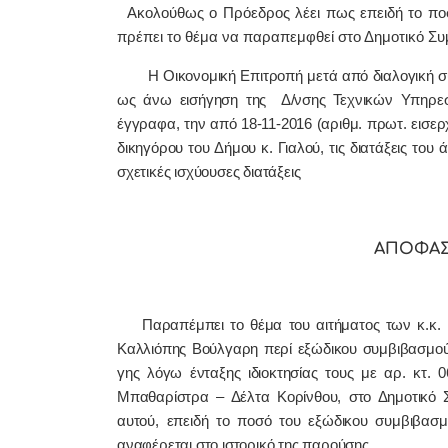
Ακολούθως ο Πρόεδρος λέει πως επειδή το ποσ
πρέπει το θέμα να παραπεμφθεί στο Δημοτικό Συμ
Η Οικονομική Επιτροπή μετά από διαλογική συζ
ως άνω
εισήγηση της
Δ/νσης Τεχνικών Υπηρε
έγγραφα, την από 18-11-2016 (αριθμ. πρωτ. εισερ
δικηγόρου του
Δήμου κ.
Γιαλού,
τις διατάξεις του
σχετικές ισχύουσες διατάξεις
ΑΠΟΦΑΣ
Παραπέμπει το θέμα του αιτήματος των κ.κ.
Καλλιόπης Βούλγαρη περί ε
ξώδικου συμβιβασμού
γης λόγω ένταξης ιδιοκτησίας τους με αρ. κτ. 
Μπαθαρίστρα – Δέλτα Κορίνθου, στο Δημοτικό 
αυτού, επειδή το ποσό του εξώδικου συμβιβασμ
αναφέρεται στο ιστορικό της παρούσης.