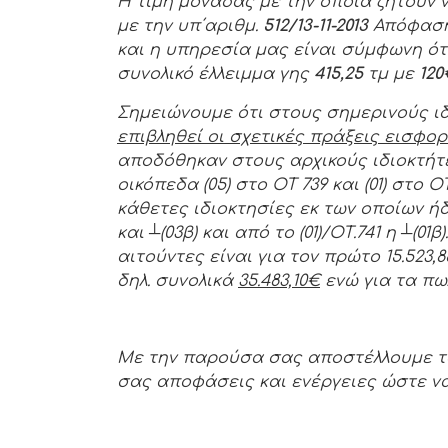
Η τιμή μονάδας με την οποία ζητούν 
με την υπ΄αριθμ.
512/13-11-2013
Απόφαση 
και η υπηρεσία μας είναι σύμφωνη ότ
συνολικό έλλειμμα γης
415,25
τμ με
120
Σημειώνουμε ότι στους σημερινούς ι
επιβληθεί οι σχετικές πράξεις εισφο
αποδόθηκαν στους αρχικούς ιδιοκτήτε
οικόπεδα (05) στο ΟΤ 739 και (01) στο
κάθετες ιδιοκτησίες εκ των οποίων ήδ
και
┴
(03β) και από το (01)/ΟΤ.741 η
┴
(01
αιτούντες είναι για τον πρώτο 15.523,8
δηλ. συνολικά
35.483,10€
ενώ για τα πω
Με την παρούσα σας αποστέλλουμε τα
σας αποφάσεις και ενέργειες ώστε ν