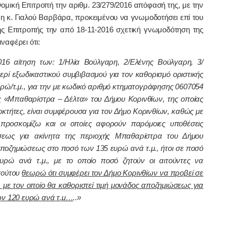
ική Επιτροπή την αριθμ. 23/279/2016 απόφασή της, με την
 η κ. Γιαλού Βαρβάρα, προκειμένου να γνωμοδοτήσει επί του
ς Επιτροπής την από 18-11-2016 σχετική γνωμοδότηση της
ναφέρει ότι:
16 αίτηση των: 1/Ηλία Βούλγαρη, 2/Ελένης Βούλγαρη, 3/
ρί εξωδικαστικού συμβιβασμού για τον καθορισμό οριστικής
ρώ/τ.μ., για την με κωδικό αριθμό κτηματογράφησης 0607054
χής «Μπαθαρίστρα – Δέλτα» του Δήμου Κορινθίων, της οποίας
διοκτήτες, είναι συμφέρουσα για τον Δήμο Κορινθίων, καθώς με
 προσκομίζω και οι οποίες αφορούν παρόμοιες υποθέσεις
ώσεως για ακίνητα της περιοχής Μπαθαρίστρα του Δήμου
 αποζημιώσεως στο ποσό των 135 ευρώ ανά τ.μ., ήτοι σε ποσό
ρώ ανά τ.μ., με το οποίο ποσό ζητούν οι αιτούντες να
τούτου
θεωρώ ότι συμφέρει τον Δήμο Κορινθίων να προβεί σε
 με τον οποίο θα καθοριστεί τιμή μονάδος αποζημιώσεως για
των 120 ευρώ ανά τ.μ…
..»