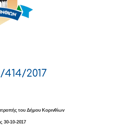
/414/2017
ιτρoπής τoυ Δήμoυ Κoριvθίωv
ς 30-10-2017