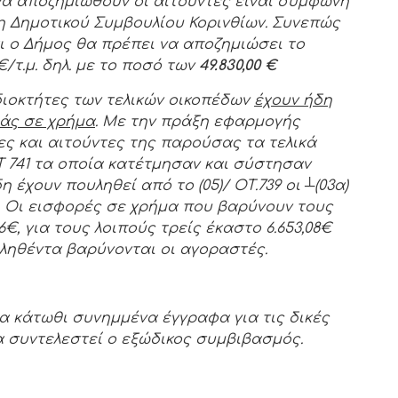
να αποζημιωθούν οι αιτούντες είναι σύμφωνη
Δημοτικού Συμβουλίου Κορινθίων. Συνεπώς
ι ο Δήμος θα πρέπει να αποζημιώσει το
€/τ.μ.
δηλ. με το ποσό των
49.830,00 €
διοκτήτες των τελικών οικοπέδων
έχουν ήδη
ράς σε χρήμα
. Με την πράξη εφαρμογής
ς και αιτούντες της παρούσας τα τελικά
 ΟΤ 741 τα οποία κατέτμησαν και σύστησαν
η έχουν πουληθεί από το (05)/ ΟΤ.739 οι
┴
(03α)
β). Οι εισφορές σε χρήμα που βαρύνουν τους
6€, για τους λοιπούς τρείς έκαστο 6.653,08€
ληθέντα βαρύνονται οι αγοραστές.
 κάτωθι συνημμένα έγγραφα για τις δικές
α συντελεστεί ο εξώδικος συμβιβασμός.