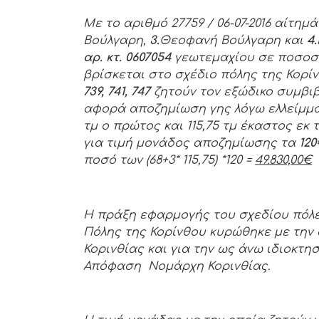
Με το αριθμό 27759 / 06-07-2016 αίτημ
Βούλγαρη,
3.
Θεοφανή Βούλγαρη και
4.
αρ. κτ. 0607054
γεωτεμαχίου σε ποσοστό
βρίσκεται στο σχέδιο πόλης της Κορί
739, 741, 747
ζητούν τον εξώδικο συμβι
αφορά αποζημίωση γης λόγω ελλείμματ
τμ ο πρώτος και 115,75 τμ έκαστος εκ
για τιμή μονάδος αποζημίωσης τα
120
ποσό των (68+3* 115,75) *120 =
49.830,00€
Η πράξη εφαρμογής του σχεδίου πόλε
Πόλης της Κορίνθου κυρώθηκε με την 
Κορινθίας και για την ως άνω ιδιοκτησ
Απόφαση Νομάρχη Κορινθίας.