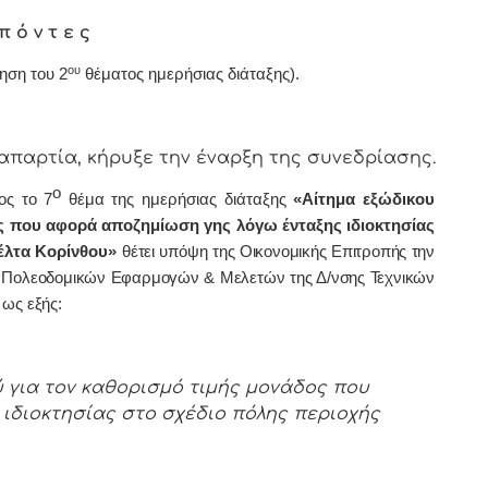
π ό ν τ ε ς
ου
ηση του 2
θέματος ημερήσιας διάταξης)
.
τία, κήρυξε την έναρξη της συνεδρίασης.
ο
ος το 7
θέμα της ημερήσιας διάταξης
«Αίτημα εξώδικου
ς που αφορά αποζημίωση γης λόγω ένταξης ιδιοκτησίας
έλτα Κορίνθου»
θέτει υπόψη της Οικονομικής Επιτροπής την
ας Πολεοδομικών Εφαρμογών & Μελετών της Δ/νσης Τεχνικών
 ως εξής:
 για τον καθορισμό τιμής μονάδος που
ιδιοκτησίας στο σχέδιο πόλης περιοχής