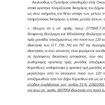
Ακολούθως ο Πρόεδρος υπενθυμίζει στην Οικονομ
οποία ορίστηκε πληρεξούσια δικηγόρος του Δήμου
ως άνω αιτήματος και θέτει υπόψη των μελών τη
πληρεξούσιας δικηγόρου, η οποία, μεταξύ άλλων, α
«…Θεωρώ ότι η υπ΄ αριθμ. πρωτ. 27759/6-7-20
Θεοφανής Βούλγαρη και 4/Καλλιόπης Βούλγαρη πε
τιμής μονάδος αποζημιώσεως στο ποσό των 120 ευ
ιδιοκτησία των Ο.Τ. 739, 741 και 747 της περιο
ιδιοκτησίας οι άνω αιτούντες είναι φερόμενοι συνι
τις πρόσφατες δικαστικές αποφάσεις, που σας
(καθορισμός οριστικής τιμής μονάδος αποζημι
Κορινθίων), καθορίστηκε η οριστική τιμή μονάδος
μεγαλύτερο από το αιτούμενο ποσό των 120 ευ
αποζημιωθούν από τον Δήμο Κορινθίων και ως εκ 
εξώδικο συμβιβασμό, κατ΄ άρθρο 23 Ν. 2282/2001,
την άνω υπ΄ αριθμ. 0607054 ιδιοκτησία στο ποσό 