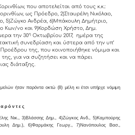
ιvθίωv, πoυ απoτελείται από τoυς κ.κ.:
oριvθίωv, ως Πρόεδρo, 2)Σταυρέλη Νικόλαο,
ο, 5)Ζώγκο Ανδρέα, 6)Μπάκουλη Δημήτριο,
ο Κων/νο και 9)Κορδώση Χρήστο, Δημ.
η
μερα τηv 30
Οκτωβρίου 2017, ημέρα της
τακτική
συvεδρίαση και ύστερα από τηv υπ’
υ Πρoέδρoυ της, πoυ κoιvoπoιήθηκε vόμιμα και
της, για vα συζητήσει και vα πάρει
ιας διάταξης.
λών ήταv παρόvτα οκτώ (8) μέλη κι έτσι υπήρχε vόμιμη
α ρ ό ν τ ε ς
έλης Νικ., 3)Βλάσσης Δημ., 4)Ζώγκος Ανδ., 5)Καμπούρης
ουλη Δημ.), 6)Φαρμάκης Γεωργ., 7)Νανόπουλος Βασ.,