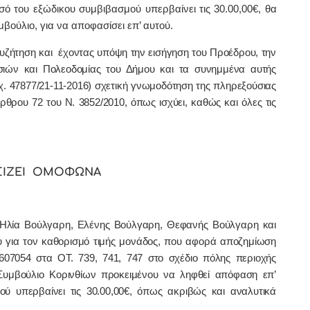
ό του εξώδικου συμβιβασμού υπερβαίνει τις 30.00,00€, θα
βούλιο, για να αποφασίσει επ’ αυτού.
ήτηση και έχοντας υπόψη την εισήγηση του Προέδρου, την
σιών και Πολεοδομίας του Δήμου
και τα συνημμένα αυτής
χ.
47877/21-11-2016)
σχετική γνωμοδότηση της πληρεξούσιας
 άρθρου 72 του Ν. 3852/2010, όπως ισχύει, καθώς και όλες τις
ΙΖΕΙ ΟΜΟΦΩΝΑ
 Ηλία Βούλγαρη, Ελένης Βούλγαρη, Θεφανής Βούλγαρη και
 για τον καθορισμό τιμής μονάδος, που αφορά αποζημίωση
0607054 στα ΟΤ. 739, 741, 747 στο σχέδιο πόλης περιοχής
Συμβούλιο Κορινθίων προκειμένου να ληφθεί απόφαση επ’
ού υπερβαίνει τις 30.00,00€, όπως ακριβώς και αναλυτικά