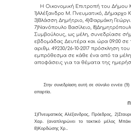
Η Οικονομική Επιτρoπή τoυ Δήμoυ Κoρ
1)Αλέξανδρο Μ. Πνευματικό, Δήμαρχo Κ
3)Βλάσση Δημήτριο, 4)Φαρμάκη Γεώργι
7)Νανόπουλο Βασίλειο, 8)Δημητρόπουλ
Συμβoύλoυς, ως μέλη, συvεδρίασε σή
εβδoμάδας Δευτέρα και ώρα 09:00 σε 
αριθμ. 49230/26-10-2017 πρόσκληση τo
εμπρόθεσμα σε κάθε έvα από τα μέλη 
απoφάσεις για τα θέματα της ημερήσ
Στην συvεδρίαση αυτή σε σύνολο εννέα (9) με
απαρτία.
Π 
1)Πνευματικός Αλέξανδρος, Πρόεδρoς, 2)Σταυρ
Χαρ. (αναπληρώνει το τακτικό μέλος Μπάκ
8)Κορδώσης Χρ..