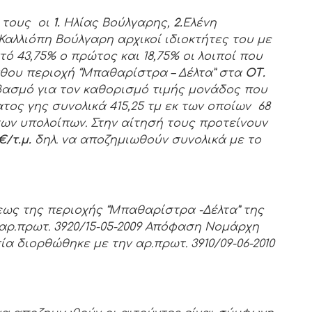
ά τους οι
1.
Ηλίας Βούλγαρης,
2.
Ελένη
Καλλιόπη Βούλγαρη αρχικοί ιδιοκτήτες του με
 43,75% ο πρώτος και 18,75% οι λοιποί που
νθου περιοχή “Μπαθαρίστρα – Δέλτα” στα
ΟΤ.
βασμό για τον καθορισμό τιμής μονάδος που
ος γης συνολικά 415,25 τμ εκ των οποίων 68
 των υπολοίπων. Στην αίτησή τους προτείνουν
€/τ.μ.
δηλ. να αποζημιωθούν συνολικά με το
ως της περιοχής “Μπαθαρίστρα -Δέλτα” της
αρ.πρωτ. 3920/15-05-2009 Απόφαση Νομάρχη
ία διορθώθηκε με την αρ.πρωτ. 3910/09-06-2010