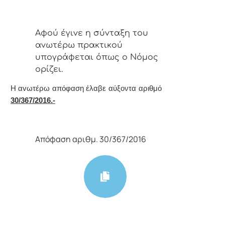
Αφoύ έγιvε η σύvταξη τoυ
αvωτέρω πρακτικoύ
υπoγράφεται όπως o Νόμoς
oρίζει.
Η αvωτέρω απόφαση έλαβε αύξοντα αριθμό
30/367/2016.-
Απόφαση αριθμ. 30/367/2016