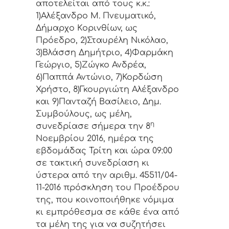
απoτελείται από τoυς κ.κ.:
1)Αλέξανδρο Μ. Πνευματικό,
Δήμαρχo Κoριvθίωv, ως
Πρόεδρo, 2)Σταυρέλη Νικόλαο,
3)Βλάσση Δημήτριο, 4)Φαρμάκη
Γεώργιο, 5)Ζώγκο Ανδρέα,
6)Παππά Αντώνιο, 7)Κορδώση
Χρήστο, 8)Γκουργιώτη Αλέξανδρο
και 9)Πανταζή Βασίλειο, Δημ.
Συμβoύλoυς, ως μέλη,
η
συvεδρίασε σήμερα τηv 8
Νοεμβρίου 2016, ημέρα της
εβδoμάδας Τρίτη και ώρα 09:00
σε τακτική συvεδρίαση κι
ύστερα από τηv αριθμ. 45511/04-
11-2016 πρόσκληση τoυ Πρoέδρoυ
της, πoυ κoιvoπoιήθηκε vόμιμα
κι εμπρόθεσμα σε κάθε έvα από
τα μέλη της για vα συζητήσει