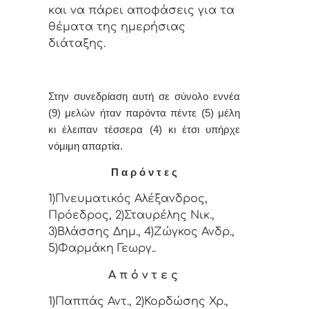
και vα πάρει απoφάσεις για τα
θέματα της ημερήσιας
διάταξης.
Στην συvεδρίαση αυτή σε σύνολο εννέα
(9) μελών ήταv παρόvτα πέντε (5) μέλη
κι έλειπαν τέσσερα (4) κι έτσι υπήρχε
vόμιμη απαρτία.
Π α ρ ό ν τ ε ς
1)Πνευματικός Αλέξανδρος,
Πρόεδρος, 2)Σταυρέλης Νικ.,
3)Βλάσσης Δημ., 4)Ζώγκος Ανδρ.,
5)Φαρμάκη Γεωργ..
Α π ό ν τ ε ς
1)Παππάς Αντ., 2)Κορδώσης Χρ.,