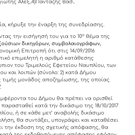
γιώτης Αλεξ..4)Πανταζής Βασ..
, κήρυξε την έναρξη της συνεδρίασης.
ο
τας την εισήγησή του για το 10
θέμα της
ούσιων δικηγόρων, συμβολαιογράφων,
ονομική Επιτροπή ότι στις 14/09/2016
τικό επιμελητή η αριθμό κατάθεσης
ώπιον του Τριμελούς Εφετείου Ναυπλίου, των
υ και λοιπών (σύνολο: 2) κατά Δήμου
ς τιμής μονάδος αποζημίωσης, της οποίας
.
μφέροντα του Δήμου θα πρέπει να ορισθεί
παρασταθεί κατά την δικάσιμο της 18/10/2017
λίου, ή σε κάθε μετ’ αναβολής δικάσιμο
κλήση, θα συντάξει, υπογράψει και καταθέσει
ι την έκδοση της σχετικής απόφασης, θα
 κατά της εκδοθησόμενης απόφασης εφόσον