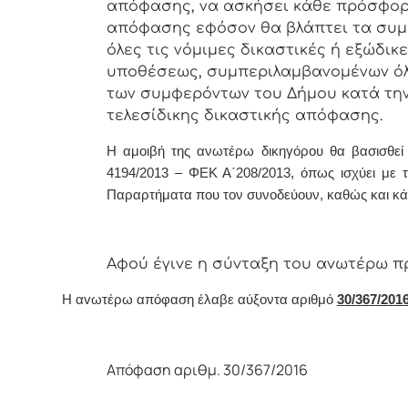
απόφασης, να ασκήσει κάθε πρόσφορ
απόφασης εφόσον θα βλάπτει τα συμφ
όλες τις νόμιμες δικαστικές ή εξώδικ
υποθέσεως, συμπεριλαμβανομένων όλ
των συμφερόντων του Δήμου κατά την
τελεσίδικης δικαστικής απόφασης.
Η αμοιβή της ανωτέρω δικηγόρου θα βασισθε
4194/2013 – ΦΕΚ Α΄208/2013, όπως ισχύει με 
Παραρτήματα που τον συνοδεύουν, καθώς και κάθ
Αφoύ έγιvε η σύvταξη τoυ αvωτέρω π
Η αvωτέρω απόφαση έλαβε αύξοντα αριθμό
30/367/2016
Απόφαση αριθμ. 30/367/2016