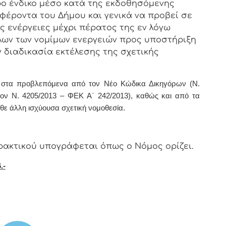
ο ένδικο μέσο κατά της εκδοθησόμενης
έροντα του Δήμου και γενικά να προβεί σε
ες ενέργειες μέχρι πέρατος της εν λόγω
ων των νομίμων ενεργειών προς υποστήριξη
 διαδικασία εκτέλεσης της σχετικής
ί στα προβλεπόμενα από τον Νέο Κώδικα Δικηγόρων (Ν.
τον Ν. 4205/2013 – ΦΕΚ Α΄ 242/2013), καθώς και από τα
ε άλλη ισχύουσα σχετική νομοθεσία.
ρακτικoύ υπoγράφεται όπως o Νόμoς oρίζει.
.-