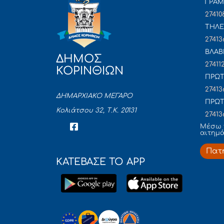
ΓΡΑ
27410
ΤΗΛΕ
27413
ΒΛΑΒ
ΔΗΜΟΣ
27411
ΚΟΡΙΝΘΙΩΝ
ΠΡΩΤ
27413
ΔΗΜΑΡΧΙΑΚΟ ΜΕΓΑΡΟ
ΠΡΩΤ
Κολιάτσου 32, Τ.Κ. 20131
27413
Mέσω 
αιτημ
Πατ
ΚΑΤΕΒΑΣΕ ΤΟ APP