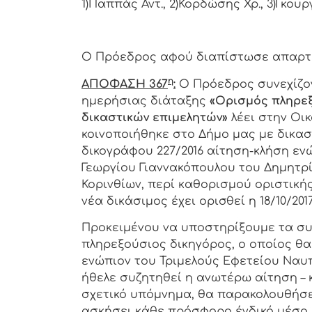
1)Παππάς Αντ., 2)Κορδώσης Χρ., 3)Γκουρ
Ο Πρόεδρος αφού διαπίστωσε απαρτία
η
ΑΠΟΦΑΣΗ 367
:
Ο Πρόεδρος συνεχίζον
ημερήσιας διάταξης
«
Ορισμός πληρεξ
δικαστικών επιμελητών»
λέει στην Οικ
κοινοποιήθηκε στο Δήμο μας με δικασ
δικογράφου 227/2016 αίτηση-κλήση εν
Γεωργίου Γιαννακόπουλου του Δημητρίο
Κορινθίων, περί καθορισμού οριστική
νέα δικάσιμος έχει ορισθεί η 18/10/2017
Προκειμένου να υποστηρίξουμε τα συ
πληρεξούσιος δικηγόρος, ο οποίος θα 
ενώπιον του Τριμελούς Εφετείου Ναυπ
ήθελε συζητηθεί η ανωτέρω αίτηση – 
σχετικό υπόμνημα, θα παρακολουθήσε
ασκήσει κάθε πρόσφορο ένδικό μέσο