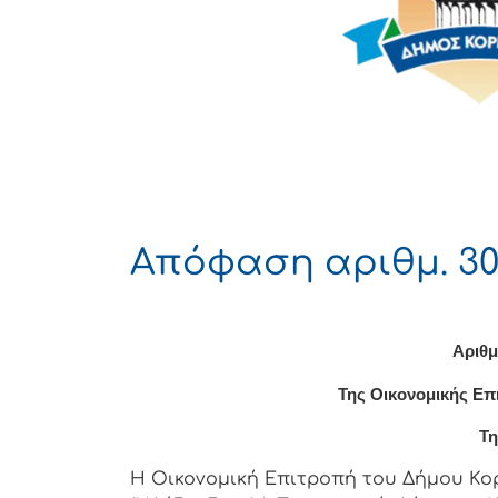
Απόφαση αριθμ. 30
Αριθμ
Της Οικονομικής Επ
Τη
Η Οικονομική Επιτρoπή τoυ Δήμoυ Κoρι