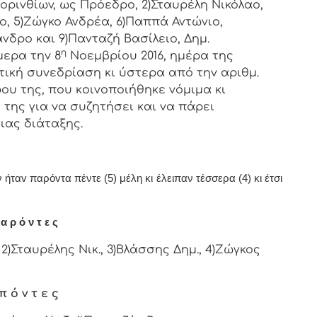
oριvθίωv, ως Πρόεδρo, 2)Σταυρέλη Νικόλαο,
ο, 5)Ζώγκο Ανδρέα, 6)Παππά Αντώνιο,
νδρο και 9)Πανταζή Βασίλειο, Δημ.
η
μερα τηv 8
Νοεμβρίου 2016, ημέρα της
τική συvεδρίαση κι ύστερα από τηv αριθμ.
ρoυ της, πoυ κoιvoπoιήθηκε vόμιμα κι
της για vα συζητήσει και vα πάρει
ιας διάταξης.
ήταv παρόvτα πέντε (5) μέλη κι έλειπαν τέσσερα (4) κι έτσι
α ρ ό ν τ ε ς
2)Σταυρέλης Νικ., 3)Βλάσσης Δημ., 4)Ζώγκος
π ό ν τ ε ς