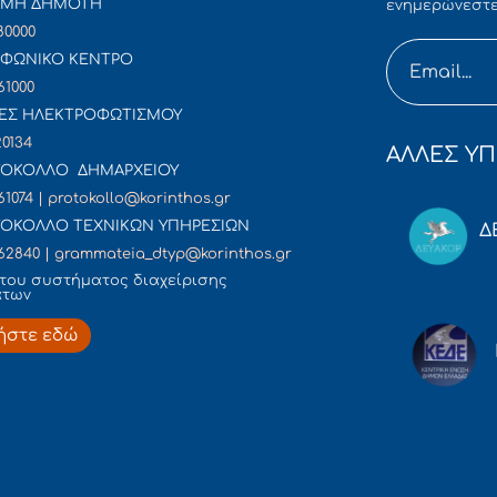
ΜΜΗ ΔΗΜΟΤΗ
ενημερώνεστε
80000
ΦΩΝΙΚΟ ΚΕΝΤΡΟ
61000
ΕΣ ΗΛΕΚΤΡΟΦΩΤΙΣΜΟΥ
20134
ΑΛΛΕΣ ΥΠ
ΟΚΟΛΛΟ ΔΗΜΑΡΧΕΙΟΥ
61074 | protokollo@korinthos.gr
ΟΚΟΛΛΟ ΤΕΧΝΙΚΩΝ ΥΠΗΡΕΣΙΩΝ
Δ
62840 | grammateia_dtyp@korinthos.gr
του συστήματος διαχείρισης
άτων
ήστε εδώ