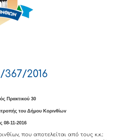
/367/2016
ός Πρακτικού 30
ιτρoπής τoυ Δήμoυ Κoριvθίωv
ς 08-11-2016
vθίωv, πoυ απoτελείται από τoυς κ.κ.: