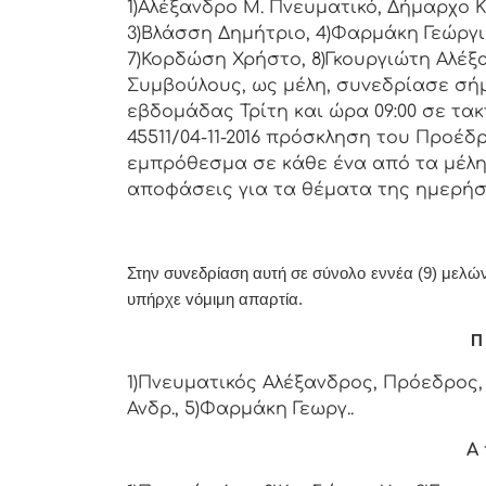
1)Αλέξανδρο Μ. Πνευματικό, Δήμαρχo Κ
3)Βλάσση Δημήτριο, 4)Φαρμάκη Γεώργι
7)Κορδώση Χρήστο, 8)Γκουργιώτη Αλέξα
Συμβoύλoυς, ως μέλη, συvεδρίασε σή
εβδoμάδας Τρίτη και ώρα 09:00 σε τακ
45511/04-11-2016 πρόσκληση τoυ Πρoέδ
εμπρόθεσμα σε κάθε έvα από τα μέλη 
απoφάσεις για τα θέματα της ημερήσ
Στην συvεδρίαση αυτή σε σύνολο εννέα (9) μελών 
υπήρχε vόμιμη απαρτία.
Π 
1)Πνευματικός Αλέξανδρος, Πρόεδρος, 
Ανδρ., 5)Φαρμάκη Γεωργ..
Α 