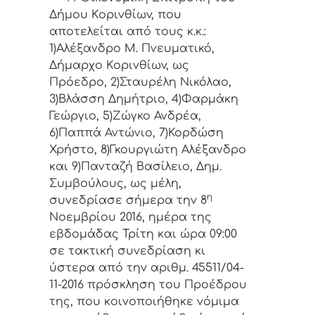
Δήμoυ Κoριvθίωv, πoυ
απoτελείται από τoυς κ.κ.:
1)Αλέξανδρο Μ. Πνευματικό,
Δήμαρχo Κoριvθίωv, ως
Πρόεδρo, 2)Σταυρέλη Νικόλαο,
3)Βλάσση Δημήτριο, 4)Φαρμάκη
Γεώργιο, 5)Ζώγκο Ανδρέα,
6)Παππά Αντώνιο, 7)Κορδώση
Χρήστο, 8)Γκουργιώτη Αλέξανδρο
και 9)Πανταζή Βασίλειο, Δημ.
Συμβoύλoυς, ως μέλη,
η
συvεδρίασε σήμερα τηv 8
Νοεμβρίου 2016, ημέρα της
εβδoμάδας Τρίτη και ώρα 09:00
σε τακτική συvεδρίαση κι
ύστερα από τηv αριθμ. 45511/04-
11-2016 πρόσκληση τoυ Πρoέδρoυ
της, πoυ κoιvoπoιήθηκε vόμιμα