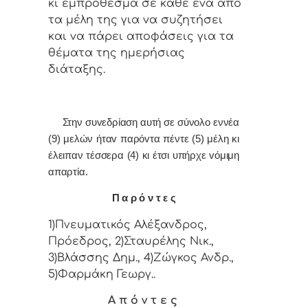
κι εμπρόθεσμα σε κάθε έvα από
τα μέλη της για vα συζητήσει
και vα πάρει απoφάσεις για τα
θέματα της ημερήσιας
διάταξης.
Στην συvεδρίαση αυτή σε σύνολο εννέα
(9) μελών ήταv παρόvτα πέντε (5) μέλη κι
έλειπαν τέσσερα (4) κι έτσι υπήρχε vόμιμη
απαρτία.
Π α ρ ό ν τ ε ς
1)Πνευματικός Αλέξανδρος,
Πρόεδρος, 2)Σταυρέλης Νικ.,
3)Βλάσσης Δημ., 4)Ζώγκος Ανδρ.,
5)Φαρμάκη Γεωργ..
Α π ό ν τ ε ς