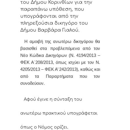
του Δήμου Κορινθίων για την
παραπάνω υπόθεση, που
υπογράφονται από την
πληρεξούσια δικηγόρο του
Δήμου Βαρβάρα Γιαλού.
Η αμοιβή της ανωτέρω δικηγόρου θα
βασισθεί στα προβλεπόμενα από τον
Νέο Κώδικα Δικηγόρων (Ν. 4194/2013 –
ΦΕΚ Α΄208/2013, όπως ισχύει με τον Ν.
4205/2013 – ΦΕΚ Α’ 242/2013), καθώς και
από τα Παραρτήματα που τον
συνοδεύουν.
Αφoύ έγιvε η σύvταξη τoυ
αvωτέρω πρακτικoύ υπoγράφεται
όπως o Νόμoς
oρίζει.