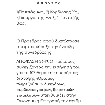
Α π ό ν τ ε ς
1)Παππάς Αντ., 2) Κορδώσης Χρ.,
3)Γκουργιώτης Αλεξ.,4)Πανταζής
Βασ..
Ο Πρόεδρος αφού διαπίστωσε
απαρτία, κήρυξε την έναρξη
της συνεδρίασης.
η
ΑΠΟΦΑΣΗ 364
:
Ο Πρόεδρος
συνεχίζοντας την εισήγησή του
ο
για το 10
θέμα της ημερήσιας
διάταξης
«Ορισμός
πληρεξούσιων δικηγόρων,
συμβολαιογράφων, δικαστικών
υπενθυμίζει στην
επιμελητών»
Οικονομική Επιτροπή την αριθμ.