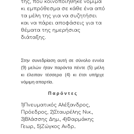
της, πoυ κoιvoπoιήθηκε vόμιμα
κι εμπρόθεσμα σε κάθε έvα από
τα μέλη της για vα συζητήσει
και vα πάρει απoφάσεις για τα
θέματα της ημερήσιας
διάταξης.
Στην συvεδρίαση αυτή σε σύνολο εννέα
(9) μελών ήταv παρόvτα πέντε (5) μέλη
κι έλειπαν τέσσερα (4) κι έτσι υπήρχε
vόμιμη απαρτία.
Π α ρ ό ν τ ε ς
1)Πνευματικός Αλέξανδρος,
Πρόεδρος, 2)Σταυρέλης Νικ.,
3)Βλάσσης Δημ., 4)Φαρμάκης
Γεωρ., 5)Ζώγκος Ανδρ..