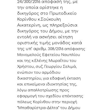
24/300/2016 απόφασή της, με
την οποία ορίστηκε η
δικηγόρος στο Πρωτοδικείο
Κορίνθου κ.Σούκουλη
Αικατερίνη, ως πληρεξούσια
δικηγόρος του Δήμου, με την
εντολή να ασκήσει αίτηση
οριστικής τιμής μονάδος κατά
της υπ’ αριθμ.
308/2016 απόφασης
Μονομελούς Εφετείου Ναυπλίου
και
της κ.Ελένης Μωραΐτου του
Χρήστου, συζ. Γεωργίου Σελιμά,
ενώπιον του αρμόδιου
δικαστηρίου, για εδαφική έκταση
και επικείμενα ιδιοκτησίας της,
λόγω απαλλοτρίωσης προς
εφαρμογή του σχεδίου επέκτασης
πόλεως Κορίνθου στην περιοχή
“Μπαθαρίστρα-Δέλτα” του Δήμου