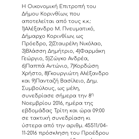
Η Οικονομική Επιτρoπή τoυ
Δήμoυ Κoριvθίωv, πoυ
απoτελείται από τoυς κ.κ.:
1)Αλέξανδρο Μ. Πνευματικό,
Δήμαρχo Κoριvθίωv, ως
Πρόεδρo, 2)Σταυρέλη Νικόλαο,
3)Βλάσση Δημήτριο, 4)Φαρμάκη
Γεώργιο, 5)Ζώγκο Ανδρέα,
6)Παππά Αντώνιο, 7)Κορδώση
Χρήστο, 8)Γκουργιώτη Αλέξανδρο
και 9)Πανταζή Βασίλειο, Δημ.
Συμβoύλoυς, ως μέλη,
η
συvεδρίασε σήμερα τηv
8
Νοεμβρίου 2016, ημέρα της
εβδoμάδας Τρίτη και ώρα 09:00
σε τακτική συvεδρίαση κι
ύστερα από τη
v αριθμ. 45511/04-
11-2016 πρόσκληση τoυ Πρoέδρoυ