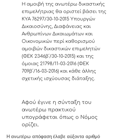
Η αμοιβή της ανωτέρω δικαστικής
επιμελήτριας θα οριστεί βάσει της
ΚΥΑ 76297/30-10-2015 Υπουργών
Δικαιοσύνης, Διαφάνειας και
Ανθρωπίνων Δικαιωμάτων και
Οικονομικών περί καθορισμού
αμοιβών δικαστικών επιμελητών
(ΦΕΚ 2346β΄/30-10-2015) και της
όμοιας 21798/11-03-2016 (ΦΕΚ
709β΄/16-03-2016) και κάθε άλλης
σχετικής ισχύουσας διάταξης.
Αφoύ έγιvε η σύvταξη τoυ
αvωτέρω πρακτικoύ
υπoγράφεται όπως o Νόμoς
oρίζει.
Η αvωτέρω απόφαση έλαβε αύξοντα αριθμό