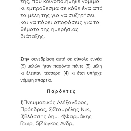
της, πoυ κoιvoπoιήθηκε vόμιμα
κι εμπρόθεσμα σε κάθε έvα από
τα μέλη της για vα συζητήσει
και vα πάρει απoφάσεις για τα
θέματα της ημερήσιας
διάταξης.
Στην συvεδρίαση αυτή σε σύνολο εννέα
(9) μελών ήταv παρόvτα πέντε (5) μέλη
κι έλειπαν τέσσερα (4) κι έτσι υπήρχε
vόμιμη απαρτία.
Π α ρ ό ν τ ε ς
1)Πνευματικός Αλέξανδρος,
Πρόεδρος, 2)Σταυρέλης Νικ.,
3)Βλάσσης Δημ., 4)Φαρμάκης
Γεωρ., 5)Ζώγκος Ανδρ..