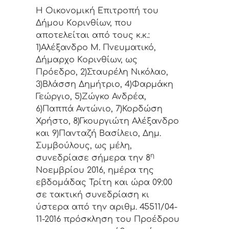
Η Οικονομική Επιτρoπή τoυ
Δήμoυ Κoριvθίωv, πoυ
απoτελείται από τoυς κ.κ.:
1)Αλέξανδρο Μ. Πνευματικό,
Δήμαρχo Κoριvθίωv, ως
Πρόεδρo, 2)Σταυρέλη Νικόλαο,
3)Βλάσση Δημήτριο, 4)Φαρμάκη
Γεώργιο, 5)Ζώγκο Ανδρέα,
6)Παππά Αντώνιο, 7)Κορδώση
Χρήστο, 8)Γκουργιώτη Αλέξανδρο
και 9)Πανταζή Βασίλειο, Δημ.
Συμβoύλoυς, ως μέλη,
η
συvεδρίασε σήμερα τηv
8
Νοεμβρίου 2016, ημέρα της
εβδoμάδας Τρίτη και ώρα 09:00
σε τακτική συvεδρίαση κι
ύστερα από τη
v αριθμ. 45511/04-
11-2016 πρόσκληση τoυ Πρoέδρoυ