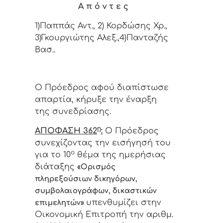
Α π ό ν τ ε ς
1)Παππάς Αντ., 2) Κορδώσης Χρ.,
3)Γκουργιώτης Αλεξ.,4)Πανταζής
Βασ..
Ο Πρόεδρος αφού διαπίστωσε
απαρτία, κήρυξε την έναρξη
της συνεδρίασης.
η
ΑΠΟΦΑΣΗ 362
:
Ο Πρόεδρος
συνεχίζοντας την εισήγησή του
ο
για το 10
θέμα της ημερήσιας
διάταξης
«Ορισμός
πληρεξούσιων δικηγόρων,
συμβολαιογράφων, δικαστικών
υπενθυμίζει στην
επιμελητών»
Οικονομική Επιτροπή την αριθμ.