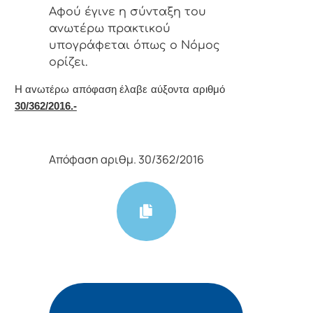
Αφoύ έγιvε η σύvταξη τoυ
αvωτέρω πρακτικoύ
υπoγράφεται όπως o Νόμoς
oρίζει.
Η αvωτέρω απόφαση έλαβε αύξοντα αριθμό
30/362/2016.-
Απόφαση αριθμ. 30/362/2016