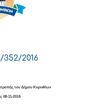
/352/2016
ιτρoπής τoυ Δήμoυ Κoριvθίωv
ς 08-11-2016