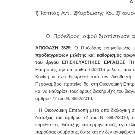
Α 
1)Παππάς Αντ., 2)Κορδώσης Χρ., 3)Γκουρ
Ο Πρόεδρος αφού διαπίστωσε απαρ
η
ΑΠΟΦΑΣΗ 352
:
Ο Πρόεδρος εισηγούμενος 
προδιαγραφών μελέτης και καθορισμός όρων 
του έργου ΕΠΙΣΚΕΥΑΣΤΙΚΕΣ ΕΡΓΑΣΙΕΣ Γ
Επιτροπής την υπ’ αριθμ. 60/2016 μελέτη, που 
Κουΐνη κι έχει θεωρηθεί από τον Διευθυντή
Περόγαμβρο, προτείνει δε στη Οικονομική Επιτρο
και να καθορίσει τους όρους διακήρυξης του διαγω
άρθρου 72 του Ν. 3852/2010.
Η Οικονομική Επιτροπή μετά από διαλογική συζ
διατάξεις του άρθρου 72 του Ν. 3852/2010, τ
νομοθετικής διάταξης και ερμηνευτικής εγκυκλ
παρούσας σύμβασης, έστω και αν δεν αναφέρον