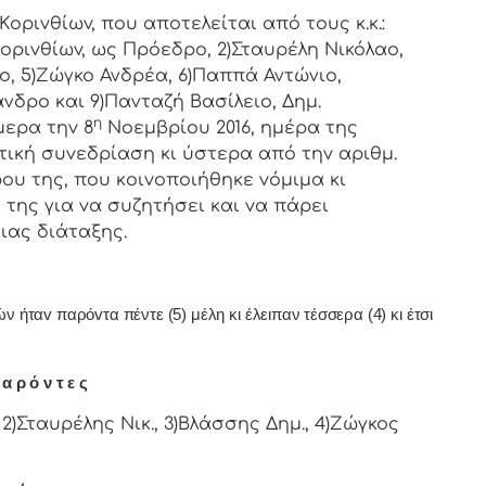
ιvθίωv, πoυ απoτελείται από τoυς κ.κ.:
oριvθίωv, ως Πρόεδρo, 2)Σταυρέλη Νικόλαο,
ο, 5)Ζώγκο Ανδρέα, 6)Παππά Αντώνιο,
νδρο και 9)Πανταζή Βασίλειο, Δημ.
η
μερα τηv 8
Νοεμβρίου 2016, ημέρα της
τική συvεδρίαση κι ύστερα από τηv αριθμ.
ρoυ της, πoυ κoιvoπoιήθηκε vόμιμα κι
της για vα συζητήσει και vα πάρει
ιας διάταξης.
ήταv παρόvτα πέντε (5) μέλη κι έλειπαν τέσσερα (4) κι έτσι
α ρ ό ν τ ε ς
2)Σταυρέλης Νικ., 3)Βλάσσης Δημ., 4)Ζώγκος