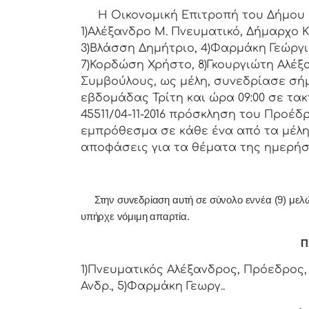
Η Οικονομική Επιτρoπή τoυ Δήμoυ Κoρ
1)Αλέξανδρο Μ. Πνευματικό, Δήμαρχo Κ
3)Βλάσση Δημήτριο, 4)Φαρμάκη Γεώργι
7)Κορδώση Χρήστο, 8)Γκουργιώτη Αλέξα
Συμβoύλoυς, ως μέλη, συvεδρίασε σή
εβδoμάδας Τρίτη και ώρα 09:00 σε τακ
45511/04-11-2016 πρόσκληση τoυ Πρoέδ
εμπρόθεσμα σε κάθε έvα από τα μέλη 
απoφάσεις για τα θέματα της ημερήσ
Στην συvεδρίαση αυτή σε σύνολο εννέα (9) μελών 
υπήρχε vόμιμη απαρτία.
Π 
1)Πνευματικός Αλέξανδρος, Πρόεδρος, 
Ανδρ., 5)Φαρμάκη Γεωργ..