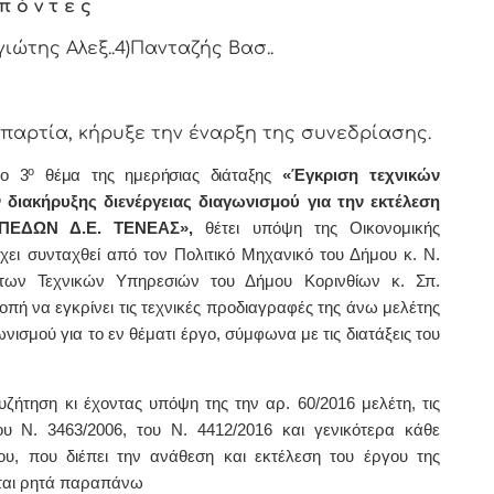
π ό ν τ ε ς
γιώτης Αλεξ..4)Πανταζής Βασ..
τία, κήρυξε την έναρξη της συνεδρίασης.
ο
το 3
θέμα της ημερήσιας διάταξης
«Έγκριση τεχνικών
διακήρυξης διενέργειας διαγωνισμού για την εκτέλεση
ΗΠΕΔΩΝ Δ.Ε. ΤΕΝΕΑΣ»,
θέτει υπόψη της Οικονομικής
έχει συνταχθεί από τον Πολιτικό Μηχανικό του Δήμου κ. Ν.
 των Τεχνικών Υπηρεσιών του Δήμου Κορινθίων κ. Σπ.
πή να εγκρίνει τις τεχνικές προδιαγραφές της άνω μελέτης
νισμού για το εν θέματι έργο, σύμφωνα με τις διατάξεις του
ήτηση κι έχοντας υπόψη της την αρ. 60/2016 μελέτη, τις
ου Ν. 3463/2006, του Ν. 4412/2016
και γενικότερα κάθε
ίου, που διέπει την ανάθεση και εκτέλεση του έργου της
ται ρητά παραπάνω