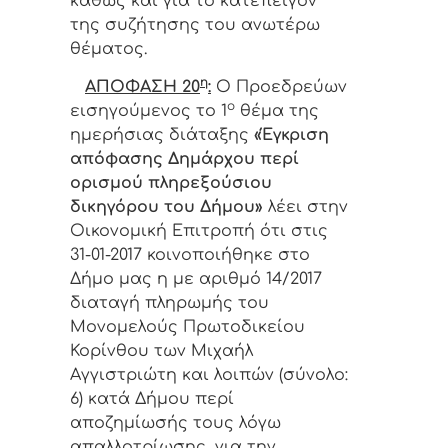
καθώς και για το κατεπείγον
της συζήτησης του ανωτέρω
θέματος.
η
ΑΠΟΦΑΣΗ 20
:
Ο
Προεδρεύων
ο
εισηγούμενος το 1
θέμα της
ημερήσιας διάταξης
«Έγκριση
απόφασης Δημάρχου περί
ορισμού πληρεξούσιου
δικηγόρου του Δήμου»
λέει στην
Οικονομική Επιτροπή ότι στις
31-01-2017 κοινοποιήθηκε στο
Δήμο μας η με αριθμό 14/2017
διαταγή πληρωμής του
Μονομελούς Πρωτοδικείου
Κορίνθου των Μιχαήλ
Αγγιστριώτη και λοιπών (σύνολο:
6) κατά Δήμου περί
αποζημίωσής τους λόγω
απαλλοτρίωσης, για την