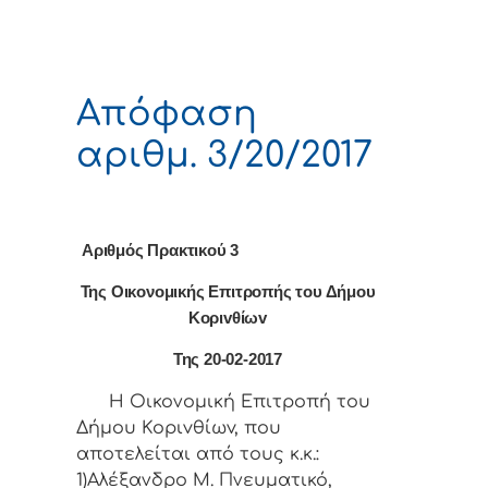
Απόφαση
αριθμ. 3/20/2017
Αριθμός Πρακτικού 3
Της Οικονομικής Επιτρoπής τoυ Δήμoυ
Κoριvθίωv
Της 20-02-2017
Η Οικονομική Επιτρoπή τoυ
Δήμoυ Κoριvθίωv, πoυ
απoτελείται από τoυς κ.κ.:
1)Αλέξανδρο Μ. Πνευματικό,