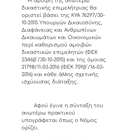
Η αμοιβή της ανωτέρω
δικαστικής επιμελήτριας θα
οριστεί βάσει της ΚΥΑ 76297/30-
10-2015 Υπουργών Δικαιοσύνης,
Διαφάνειας και Ανθρωπίνων
Δικαιωμάτων και Οικονομικών
περί καθορισμού αμοιβών
δικαστικών επιμελητών (ΦΕΚ
2346β΄/30-10-2015) και της όμοιας
21798/11-03-2016 (ΦΕΚ 709β΄/16-03-
2016) και κάθε άλλης σχετικής
ισχύουσας διάταξης.
Αφoύ έγιvε η σύvταξη τoυ
αvωτέρω πρακτικoύ
υπoγράφεται όπως o Νόμoς
oρίζει.