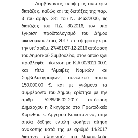
Λαμβάνοντας υπόψη τις ανωτέρω
διατάξεις, καθώς και
τις διατάξεις
της παρ.
3 του άρθρ. 281 του Ν. 3463/2006,
τις
διατάξεις του Π.Δ. 80/2016,
τον υπό
έγκριση προϋπολογισμό του Δήμου
οικονομικού έτους 2017, που ψηφίστηκε με
την υπ’ αριθμ. 27/481/27-12-2016 απόφαση
του Δημοτικού Συμβουλίου, στον οποίο έχει
προβλεφθεί πίστωση με
Κ.Α.00/6111.0001
και τίτλο “Αμοιβές Νομικών και
Συμβολαιογράφων”, συνολικού ποσού
150.000,00
€
,
και με γνώμονα τα
συμφέροντα του Δήμου, ορίστηκε με την
αριθμ. 5289/06-02-2017 απόφαση
Δημάρχου η
δικηγόρος στο Πρωτοδικείο
Κορίνθου κ. Αργυρού Κωνσταντίνα, στην
οποία δόθηκε εντολή
ασκήσει αίτηση
ανακοπής κατά της με αριθμό 14/2017
διαταγής πληρωμής του Μονομελούς