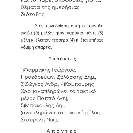
και vα πάρει απoφάσεις για τα
θέματα της ημερήσιας
διάταξης.
Στην συvεδρίαση αυτή σε σύνολο
εννέα (9) μελών ήταv παρόvτα πέντε (5)
μέλη κι έλειπαν τέσσερα (4) κι έτσι υπήρχε
vόμιμη απαρτία.
Π α ρ ό ν τ ε ς
1)Φαρμάκης Γεώργιος,
Προεδρεύων, 2)Βλάσσης Δημ.,
3)Ζώγκος Ανδρ., 4)Καμπούρης
Χαρ. (αναπληρώνει το τακτικό
μέλος Παππά Αντ.),
5)Μπάκουλης Δημ.
(αναπληρώνει το τακτικό μέλος
Σταυρέλη Νικ.),
Α π ό ν τ ε ς