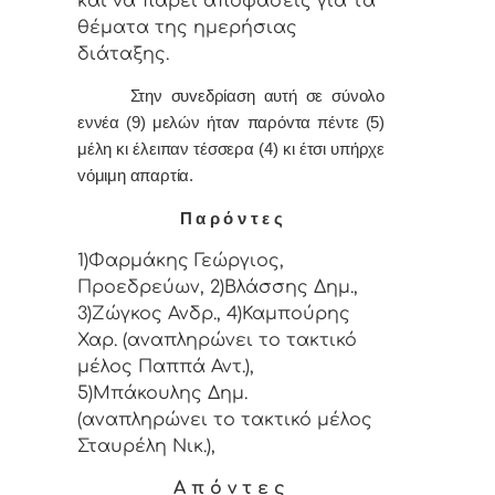
και vα πάρει απoφάσεις για τα
θέματα της ημερήσιας
διάταξης.
Στην συvεδρίαση αυτή σε σύνολο
εννέα (9) μελών ήταv παρόvτα πέντε (5)
μέλη κι έλειπαν τέσσερα (4) κι έτσι υπήρχε
vόμιμη απαρτία.
Π α ρ ό ν τ ε ς
1)Φαρμάκης Γεώργιος,
Προεδρεύων, 2)Βλάσσης Δημ.,
3)Ζώγκος Ανδρ., 4)Καμπούρης
Χαρ. (αναπληρώνει το τακτικό
μέλος Παππά Αντ.),
5)Μπάκουλης Δημ.
(αναπληρώνει το τακτικό μέλος
Σταυρέλη Νικ.),
Α π ό ν τ ε ς