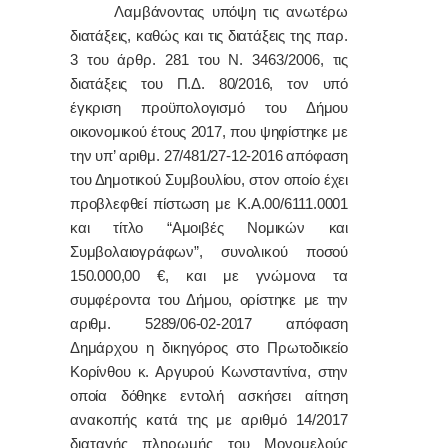
Λαμβάνοντας υπόψη τις ανωτέρω
διατάξεις, καθώς και
τις διατάξεις
της παρ.
3 του άρθρ. 281 του Ν. 3463/2006,
τις
διατάξεις του Π.Δ. 80/2016,
τον υπό
έγκριση προϋπολογισμό του Δήμου
οικονομικού έτους 2017, που ψηφίστηκε με
την υπ’ αριθμ. 27/481/27-12-2016 απόφαση
του Δημοτικού Συμβουλίου, στον οποίο έχει
προβλεφθεί πίστωση με
Κ.Α.00/6111.0001
και τίτλο “Αμοιβές Νομικών και
Συμβολαιογράφων”, συνολικού ποσού
150.000,00
€
,
και με γνώμονα τα
συμφέροντα του Δήμου, ορίστηκε με την
αριθμ. 5289/06-02-2017 απόφαση
Δημάρχου η
δικηγόρος στο Πρωτοδικείο
Κορίνθου κ. Αργυρού Κωνσταντίνα, στην
οποία δόθηκε εντολή
ασκήσει αίτηση
ανακοπής κατά της με αριθμό 14/2017
διαταγής πληρωμής του Μονομελούς