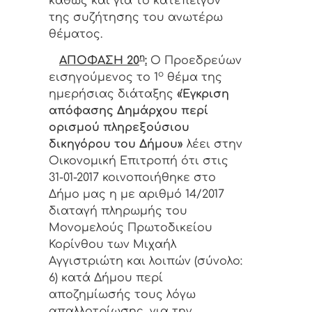
καθώς και για το κατεπείγον
της συζήτησης του ανωτέρω
θέματος.
η
ΑΠΟΦΑΣΗ 20
:
Ο
Προεδρεύων
ο
εισηγούμενος το 1
θέμα της
ημερήσιας διάταξης
«Έγκριση
απόφασης Δημάρχου περί
ορισμού πληρεξούσιου
δικηγόρου του Δήμου»
λέει στην
Οικονομική Επιτροπή ότι στις
31-01-2017 κοινοποιήθηκε στο
Δήμο μας η με αριθμό 14/2017
διαταγή πληρωμής του
Μονομελούς Πρωτοδικείου
Κορίνθου των Μιχαήλ
Αγγιστριώτη και λοιπών (σύνολο:
6) κατά Δήμου περί
αποζημίωσής τους λόγω
απαλλοτρίωσης, για την