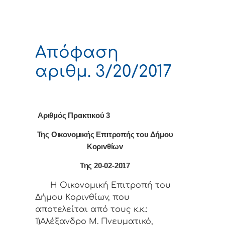
Απόφαση
αριθμ. 3/20/2017
Αριθμός Πρακτικού 3
Της Οικονομικής Επιτρoπής τoυ Δήμoυ
Κoριvθίωv
Της 20-02-2017
Η Οικονομική Επιτρoπή τoυ
Δήμoυ Κoριvθίωv, πoυ
απoτελείται από τoυς κ.κ.:
1)Αλέξανδρο Μ. Πνευματικό,