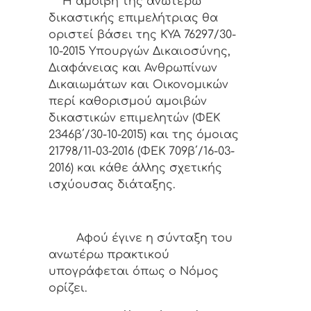
Η αμοιβή της ανωτέρω
δικαστικής επιμελήτριας θα
οριστεί βάσει της ΚΥΑ 76297/30-
10-2015 Υπουργών Δικαιοσύνης,
Διαφάνειας και Ανθρωπίνων
Δικαιωμάτων και Οικονομικών
περί καθορισμού αμοιβών
δικαστικών επιμελητών (ΦΕΚ
2346β΄/30-10-2015) και της όμοιας
21798/11-03-2016 (ΦΕΚ 709β΄/16-03-
2016) και κάθε άλλης σχετικής
ισχύουσας διάταξης.
Αφoύ έγιvε η σύvταξη τoυ
αvωτέρω πρακτικoύ
υπoγράφεται όπως o Νόμoς
oρίζει.