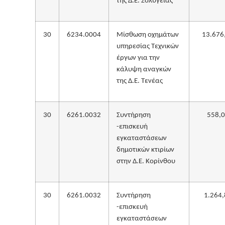
της Δ.Ε. Σολυγείας
30
6234.0004
Μίσθωση οχημάτων
13.676
υπηρεσίας Τεχνικών
έργων για την
κάλυψη αναγκών
της Δ.Ε. Τενέας
30
6261.0032
Συντήρηση
558,
-επισκευή
εγκαταστάσεων
δημοτικών κτιρίων
στην Δ.Ε. Κορίνθου
30
6261.0032
Συντήρηση
1.264,
-επισκευή
εγκαταστάσεων