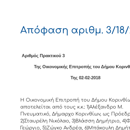
Απόφαση αριθμ. 3/18/
Αριθμός Πρακτικού 3
Της Οικονομικής Επιτρoπής τoυ Δήμoυ Κoριv
Της 02-02-2018
Η Οικονομική Επιτρoπή τoυ Δήμoυ Κoριvθίω
απoτελείται από τoυς κ.κ.: 1)Αλέξανδρο Μ.
Πνευματικό, Δήμαρχo Κoριvθίωv, ως Πρόεδρ
2)Σταυρέλη Νικόλαο, 3)Βλάσση Δημήτριο, 4
Γεώργιο, 5)Ζώγκο Ανδρέα, 6)Μπάκουλη Δημήτ