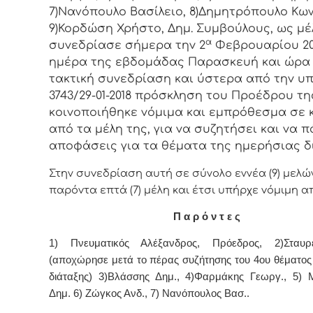
7)Νανόπουλο Βασίλειο, 8)Δημητρόπουλο Κων
9)Κορδώση Χρήστο, Δημ. Συμβoύλoυς, ως μέ
α
συvεδρίασε σήμερα τηv 2
Φεβρουαρίου 20
ημέρα της εβδoμάδας Παρασκευή και ώρα 0
τακτική
συvεδρίαση και ύστερα από τηv υπ’
3743/29-01-2018 πρόσκληση τoυ Πρoέδρoυ τη
κoιvoπoιήθηκε vόμιμα και εμπρόθεσμα σε 
από τα μέλη της, για vα συζητήσει και vα π
απoφάσεις για τα θέματα της ημερήσιας δ
Στην συvεδρίαση αυτή σε σύνολο εννέα (9) μελώ
παρόvτα επτά (7) μέλη και έτσι υπήρχε vόμιμη α
Π α ρ ό ν τ ε ς
1) Πνευματικός Αλέξανδρος,
Πρόεδρος, 2)
Σταυρ
(αποχώρησε μετά το πέρας συζήτησης του 4ου θέματος
διάταξης)
3)Βλάσσης Δημ., 4)Φαρμάκης Γεωργ., 5)
Δημ.
6) Ζώγκος Ανδ., 7)
Νανόπουλος Βασ..