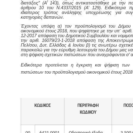
διατάξεις” (Α’ 143), όπως αντικαταστάθηκε με την π
άρθρου 10 του Ν.4337/2015 (Α’ 129). Ειδικότερα π
ιδιαίτερος τρόπος ανάληψης υποχρέωσης για συγκ
κατηγορίες δαπανών.
Έχοντας υπόψη α)
τον προϋπολογισμό του Δήμο
οικονομικού έτους 2018,
που ψηφίστηκε με τ
ην
υπ΄ αριθ.
12-2017 απ
όφαση
του Δημοτικού Συμβουλίου
και νομιμο
την αριθ. 16079/23-1-2018 απόφαση της Αποκεντρωμ
Πελ/σου, Δυτ. Ελλάδας & Ιονίου β) τις ανωτέρω σχετικέ
παρακαλώ για την εύρυθμη λειτουργία του Δήμου μας ν
στη ψήφιση σχετικών πιστώσεων που αναγράφονται σ’ α
Ειδικότερα προτείνεται η έγκριση και ψήφιση των
πιστώσεων του προϋπολογισμού οικονομικού έτους 2018 
ΚΩΔΙΚΟΣ
ΠΕΡΙΓΡΑΦΗ
ΠΟΣ
ΚΩΔΙΚΟΥ
00
6421.0001
Οδοιπορικά έξοδα
3.500,