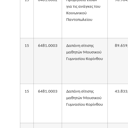
15
6481.0002
Προμήθεια ειδών
96.964
για τις ανάγκες του
Κοινωνικού
Παντοπωλείου
15
6481.0003
Δαπάνη σίτισης
89.659
μαθητών Μουσικού
Γυμνασίου Κορίνθου
15
6481.0003
Δαπάνη σίτισης
43.833
μαθητών Μουσικού
Γυμνασίου Κορίνθου