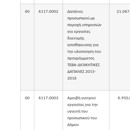
60
6117.0002
Δαπάνες
21.067
προσωπικού με
παροχή υπηρεσιών
για εργασίες
διανομής
αποθήκευσης για
την υλοποίηση του
προγράμματος
ΤΕΒΑ-ΔΙΟΙΚΗΤΙΚΕΣ
ΔΑΠΑΝΕΣ 2015-
2016
00
6117.0003
Αμοιβή γιατρού
6.950,
εργασίας για την
υγιεινή του
προσωπικού του
Δήμου