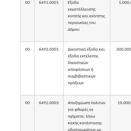
00
6491.0001
Έξοδα
1.000,
εκμετάλλευσης
κινητής και ακίνητης
περιουσίας του
Δήμου
00
6492.0001
Δικαστικά έξοδα και
300.00
έξοδα εκτέλεσης
δικαστικών
αποφάσεων ή
συμβιβαστικών
πράξεων
00
6492.0003
Αποζημίωση πολιτών
10.000
για φθορές σε
οχήματα, λόγω
κακής κατάστασης
οδοστρωμάτων με