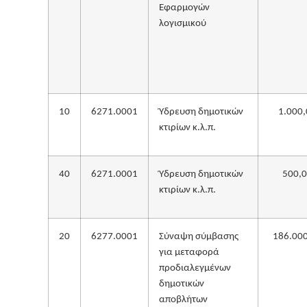
Εφαρμογών
λογισμικού
10
6271.0001
Ύδρευση δημοτικών
1.000,
κτιρίων κ.λ.π.
40
6271.0001
Ύδρευση δημοτικών
500,
κτιρίων κ.λ.π.
20
6277.0001
Σύναψη σύμβασης
186.00
για μεταφορά
προδιαλεγμένων
δημοτικών
αποβλήτων