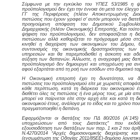
Σύμφωνα με την εγκύκλιο του ΥΠΕΣ 53/1985 η ψ
προϋπολογισμού δεν έχει την έννοια ότι μετά τον έλεγχο
ΓΓ της Περιφέρειας (πλέον Αποκεντρωμένης Διοί
πιστώσεις που έχουν γραφεί σ’ αυτόν μπορούν να διατε
προηγούμενη απόφαση του Δημοτικού Συμβουλί
Δημαρχιακής (πλέον Οικονομικής) Επιτροπής. Και τούτο 
ψήφιση του προϋπολογισμού, δεν αποφασίζεται η δ
πιστώσεων αλλά καθορίζεται το πρόγραμμα μέσα στ
κινηθεί η διαχείριση των οικονομικών του Δήμου, 
συντονισμός της οικονομικής δραστηριότητας των 
υπηρεσιών και θα παρεμποδισθεί η άσκοπη και αδι
αύξηση των δαπανών. Άλλωστε, η αναγραφή μιας δα
προϋπολογισμό δεν δημιουργεί και υποχρέωση για α
αφού εξαρτάται από τη ροή των εσόδων στο δημοτικό ταμ
Η Οικονομική επιτροπή έχει τη δυνατότητα, να δι
πιστώσεις του προϋπολογισμού είτε με χωριστές αποφάσε
κάθε περίπτωση, κατά τη διάρκεια του οικονομικού έ
διαθέτει όλες τις πιστώσεις ή ένα μέρος τους, με μία 
μπορεί να παίρνεται είτε στην αρχή είτε
και
κατά τη δ
οικονομικού έτους, ανάλογα με το είδος και το χρόνο πο
πραγματοποιηθεί η δαπάνη.
Εφαρμόζονται οι διατάξεις του ΠΔ 80/2016 (Α΄145
υποχρεώσεων από τους Διατάκτες” που εκδόθ
εξουσιοδότηση των διατάξεων των παρ. 1 και 2 του άρθ
Ν.4270/2014 “Αρχές δημοσιονομικής διαχείρισης και
(ενσωμάτωση της Οδηγίας 2011/85ΕΕ)-δημόσιο λογιστικό