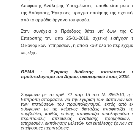
Απόφασης Ανάληψης Υποχρέωσης τοποθετείται μετά 
της Απόφασης Έγκρισης πραγματοποίησης της σχετικ
από το αρμόδιο όργανο του φορέα
.
Στην συνέχεια ο Πρόεδρος θέτει υπ’ όψιν της Οι
Επιτροπής την από 25-01-2018, σχετική εισήγηση 
Οικονομικών Υπηρεσιών,
η οποία καθ’ όλο το περιεχόμε
ως εξής:
ΘΕΜΑ : Έγκριση διάθεσης πιστώσεων 
προϋπολογισμό του Δήμου, οικονομικού έτους 2018.
Σύμφωνα με το αρθ. 72 παρ 1δ του Ν. 3852/10, η 
Επιτροπή αποφασίζει για την έγκριση των δαπανών και 
των πιστώσεων του προϋπολογισμού, εκτός από εκ
σύμφωνα με τις κείμενες διατάξεις αποφασίζει το
συμβούλιο, καθώς επίσης αποφασίζει αιτιολογημένα κ
περιπτώσεις απευθείας ανάθεσης προμηθειών,
υπηρεσιών, εκπόνησης μελετών και εκτέλεσης έργων σε 
επείγουσες περιπτώσεις.