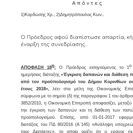
Α π ό ν τ ε ς
1)Κορδώσης Χρ., 2)Δημητρόπουλος Κων.
.
Ο Πρόεδρος αφού διαπίστωσε απαρτία, κή
έναρξη της συνεδρίασης.
η
ΑΠΟΦΑΣΗ 18
:
Ο Πρόεδρος εισηγούμενος το 1
ημερήσιας διάταξης
«Έγκριση δαπανών και διάθεση 
από τον προϋπολογισμό του Δήμου Κορινθίων οι
έτους 2018»,
λέει στα μέλη της Οικονομικής Επιτ
σύμφωνα με το σημείο (δ) της παραγράφου 1 του άρθρου
3852/2010, η Οικονομική Επιτροπή αποφασίζει, μεταξύ
την έγκριση των δαπανών και τη διάθεση των πιστ
προϋπολογισμού. Επίσης, από 01-01-2017 εφαρμό
διατάξεις του ΠΔ 80/2016 (Α΄145) «Ανάληψη υποχρ
τους Διατάκτες», το οποίο ορίζει ότι ο χρόνος έ