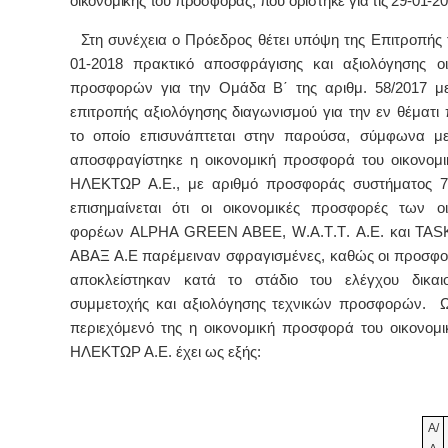
οικονομικής του προσφοράς, που ορίστηκε για τις 29-01-20
Στη συνέχεια ο Πρόεδρος θέτει υπόψη της Επιτροπής 
01-2018 πρακτικό αποσφράγισης και αξιολόγησης ο
προσφορών για την Ομάδα Β΄ της αριθμ. 58/2017 με
επιτροπής αξιολόγησης διαγωνισμού για την εν θέματι 
το οποίο επισυνάπτεται στην παρούσα, σύμφωνα με
αποσφραγίστηκε η οικονομική προσφορά του οικονομ
ΗΛΕΚΤΩΡ Α.Ε., με αριθμό προσφοράς συστήματος 7
επισημαίνεται ότι οι οικονομικές προσφορές των ο
φορέων
ALPHA
GREEN
ABEE
,
W
.
A
.
T
.
T
.
A
.
E
. και
TAS
ΑΒΑΞ Α.Ε
παρέμειναν σφραγισμένες, καθώς οι προσφ
αποκλείστηκαν κατά το στάδιο του ελέγχου δικαιο
συμμετοχής και αξιολόγησης τεχνικών προσφορών
. Ω
περιεχόμενό της η οικονομική προσφορά του οικονομ
ΗΛΕΚΤΩΡ Α.Ε. έχει ως εξής:
Α/