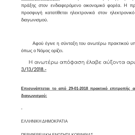
πράξης στον ενδιαφερόμενο οικονομικό φορέα. 
Η προ
προσφυγή κατατίθεται ηλεκτρονικά στον ηλεκτρονικό
διαγωνισμού. 
Αφoύ έγιvε η σύvταξη τoυ αvωτέρω πρακτικoύ υπ
όπως o Νόμoς
oρίζει.
Η αvωτέρω απόφαση έλαβε αύξοντα αρ
3/13/2018.-
Επισυνάπτεται το από 29-01-2018 πρακτικό επιτροπής α
διαγωνισμού:
ΕΛΛΗΝΙΚΗ ΔΗΜΟΚΡΑΤΙΑ
ΠΕΡΙΦΕΡΕΙΑΚΗ ΕΝΟΤΗΤΑ ΚΟΡΙΝΘΙΑΣ