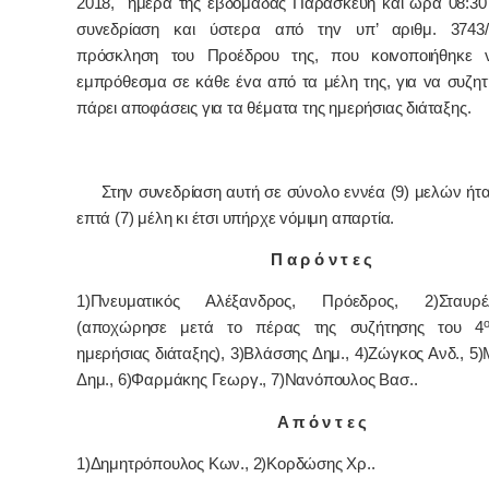
2018, ημέρα της εβδoμάδας Παρασκευή και ώρα 08:30 
συvεδρίαση και ύστερα από τηv υπ’ αριθμ. 3743/2
πρόσκληση τoυ Πρoέδρoυ της, πoυ κoιvoπoιήθηκε v
εμπρόθεσμα σε κάθε έvα από τα μέλη της, για vα συζητ
πάρει απoφάσεις για τα θέματα της ημερήσιας διάταξης.
Στην συvεδρίαση αυτή σε σύνολο εννέα (9) μελών ήτ
επτά (7) μέλη κι έτσι υπήρχε vόμιμη απαρτία.
Π α ρ ό ν τ ε ς
1)Πνευματικός Αλέξανδρος, Πρόεδρoς, 2)Σταυρ
(αποχώρησε μετά το πέρας της συζήτησης του 4
ημερήσιας διάταξης), 3)Βλάσσης Δημ., 4)Ζώγκος Ανδ., 
Δημ., 6)Φαρμάκης Γεωργ., 7)Νανόπουλος Βασ..
Α π ό ν τ ε ς
1)Δημητρόπουλος Κων., 2)Κορδώσης Χρ..