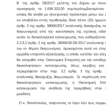
Β΄ της αριθμ. 58/2017 μελέτης του Δήμου με συνο
προσφοράς τα 1.696.320,00 συμπεριλαμβανομένου 
οποίος θα κληθεί με ηλεκτρονική πρόσκληση μέσω του 
να υποβάλλει εντός προθεσμίας δέκα πέντε (15) ημερών
άρθρ. 3 της αριθμ. 38066/2017 αναλυτικής διακήρυξης το
διαγωνισμού) από την κοινοποίηση της σχετικής ειδο
αυτόν τα δικαιολογητικά κατακύρωσης
που καθορίζονται
2.2.9.2 άρθρ. 2 της αριθμ. 38066/30-08-2017 αναλυτικής
του εν θέματι διαγωνισμού,
προκειμένου αυτά να ελε
αρμόδια επιτροπή αξιολόγησης, η οποία, κατόπιν του ελέ
θα εισηγηθεί στην Οικονομική Επιτροπή για την αποδοχ
δικαιολογητικών κατακύρωσης, όπως ακριβώς και 
περιγράφεται στην παρ. 3.2 αρθρ. 3 της αριθμ. 3
αναλυτικής διακήρυξης διαγωνισμού. Σε περίπτωση απ
δικαιολογητικών κατακύρωσης, η Οικονομική Επ
κατακυρώσει την ανάθεση της προμήθειας στον 
μειοδότη.
Ο κ. Νανόπουλος, παίρνοντας το λόγο λέει πως συμφων