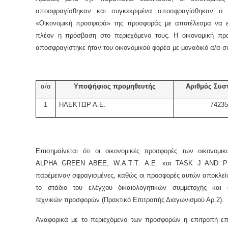
αποσφραγίσθηκαν και συγκεκριμένα αποσφραγίσθηκαν ο 
«Οικονομική προσφορά» της προσφοράς με αποτέλεσμα να ε
πλέον η πρόσβαση στο περιεχόμενο τους. Η οικονομική π
αποσφραγίστηκε ήταν του οικονομικού φορέα με μοναδικό α/α σ
α/α
Υποψήφιος προμηθευτής
Αριθμός Συσ
1
ΗΛΕΚΤΩΡ Α.Ε.
74235
Επισημαίνεται ότι οι οικονομικές προσφορές των οικονομι
ALPHA
GREEN
ABEE
,
W
.
A
.
T
.
T
.
A
.
E
. και
TASK
J
AND
P
παρέμειναν σφραγισμένες, καθώς οι προσφορές αυτών αποκλεί
το στάδιο του ελέγχου δικαιολογητικών συμμετοχής και 
τεχνικών προσφορών (Πρακτικό Επιτροπής Διαγωνισμού Αρ.2).
Αναφορικά με το περιεχόμενο των προσφορών η επιτροπή επ