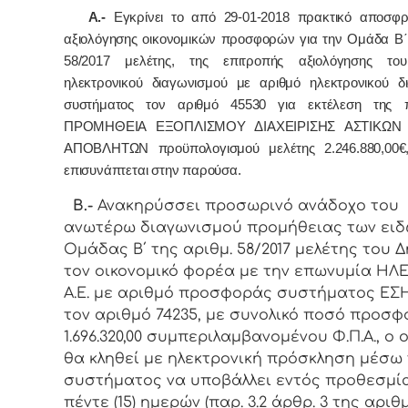
Α.-
Εγκρίνει το από 29-01-2018 πρακτικό αποσφρ
αξιολόγησης οικονομικών προσφορών για την Ομάδα Β΄ 
58/2017 μελέτης,
της επιτροπής αξιολόγησης του
ηλεκτρονικού διαγωνισμού με αριθμό ηλεκτρονικού δ
συστήματος τον αριθμό 45530 για εκτέλεση της π
ΠΡΟΜΗΘΕΙΑ ΕΞΟΠΛΙΣΜΟΥ ΔΙΑΧΕΙΡΙΣΗΣ ΑΣΤΙΚΩΝ
ΑΠΟΒΛΗΤΩΝ προϋπολογισμού μελέτης 2.246.880,00€,
επισυνάπτεται στην παρούσα.
Β.-
Ανακηρύσσει προσωρινό ανάδοχο του
ανωτέρω διαγωνισμού προμήθειας των ειδ
Ομάδας Β΄ της αριθμ. 58/2017 μελέτης του Δ
τον οικονομικό φορέα με την επωνυμία ΗΛ
A
.
E
. με αριθμό προσφοράς συστήματος Ε
τον αριθμό 74235,
με συνολικό ποσό προσφ
1.696.320,00 συμπεριλαμβανομένου Φ.Π.Α., ο 
θα κληθεί με ηλεκτρονική πρόσκληση μέσω
συστήματος να υποβάλλει εντός προθεσμί
πέντε (15) ημερών (παρ. 3.2 άρθρ. 3 της αριθμ