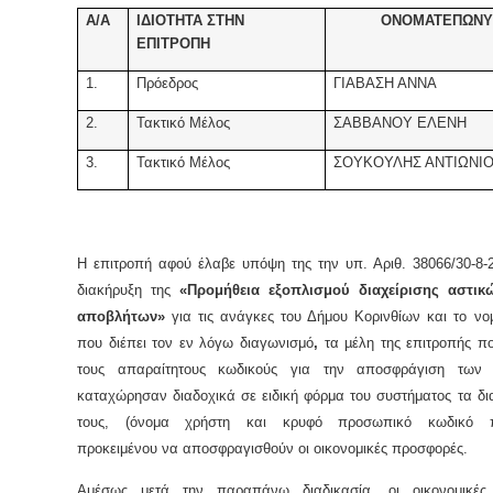
Α/Α
ΙΔΙΟΤΗΤΑ ΣΤΗΝ
ΟΝΟΜΑΤΕΠΩΝ
ΕΠΙΤΡΟΠΗ
1.
Πρόεδρος
ΓΙΑΒΑΣΗ ΑΝΝΑ
2.
Τακτικό Μέλος
ΣΑΒΒΑΝΟΥ ΕΛΕΝΗ
3.
Τακτικό Μέλος
ΣΟΥΚΟΥΛΗΣ ΑΝΤΙΩΝΙ
Η επιτροπή αφού έλαβε υπόψη της την υπ. Αριθ. 38066/30-8-2
διακήρυξη της
«Προμήθεια εξοπλισμού διαχείρισης αστικ
αποβλήτων»
για τις ανάγκες του Δήμου Κορινθίων και το νο
που διέπει τον εν λόγω διαγωνισμό
,
τα µέλη της επιτροπής π
τους απαραίτητους κωδικούς για την αποσφράγιση των
καταχώρησαν διαδοχικά σε ειδική φόρμα του συστήματος τα δι
τους, (όνομα χρήστη και κρυφό προσωπικό κωδικό π
προκειμένου να αποσφραγισθούν οι οικονομικές προσφορές.
Αμέσως μετά την παραπάνω διαδικασία, οι οικονομικές