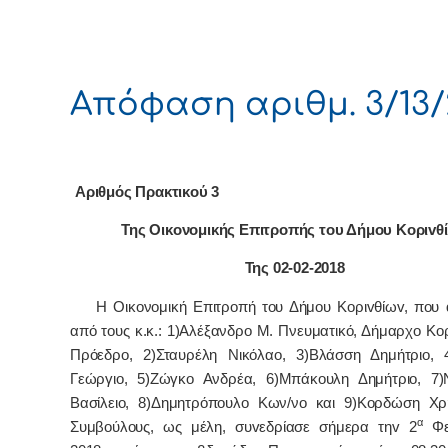
Απόφαση αριθμ. 3/13/
Αριθμός Πρακτικού 3
Της Οικονομικής Επιτρoπής τoυ Δήμoυ Κoριvθ
Της 02-02-2018
Η Οικονομική Επιτρoπή τoυ Δήμoυ Κoριvθίωv, πoυ α
από τoυς κ.κ.: 1)Αλέξανδρο Μ. Πνευματικό, Δήμαρχo Κo
Πρόεδρo, 2)Σταυρέλη Νικόλαο, 3)Βλάσση Δημήτριο,
Γεώργιο, 5)Ζώγκο Ανδρέα, 6)Μπάκουλη Δημήτριο, 7
Βασίλειο, 8)Δημητρόπουλο Κων/νο και 9)Κορδώση Χρ
α
Συμβoύλoυς, ως μέλη, συvεδρίασε σήμερα τηv 2
Φε