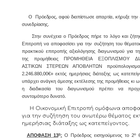
Ο Πρόεδρος, αφού διαπίστωσε απαρτία, κήρυξε την 
συνεδρίασης.
Στην συνέχεια ο Πρόεδρος πήρε το λόγο και ζήτη
Επιτροπή να αποφασίσει για την συζήτηση του θέματο
πρακτικού επιτροπής αξιολόγησης διαγωνισμού για τη
τ
ης
προμήθειας
ΠΡΟΜΗΘΕΙΑ ΕΞΟΠΛΙΣΜΟΥ ΔΙΑ
ΑΣΤΙΚΩΝ ΣΤΕΡΕΩΝ ΑΠΟΒΛΗΤΩΝ προϋπολογισμού
2.246.880,00€» εκτός ημερήσιας διάταξης ως κατεπείγ
υπάρχει ανάγκη άμεσης εκτέλεσης της προμήθειας κι ω
η διαδικασία του διαγωνισμού πρέπει να προχ
συντομότερο δυνατό.
Η Οικονομική Επιτροπή ομόφωνα αποφα
για την συζήτηση του ανωτέρω θέματος εκ
ημερήσιας διάταξης ως κατεπείγοντος.
η
ο
ΑΠΟΦΑΣΗ 13
:
Ο Πρόεδρος εισηγούμενος τo 2
θ