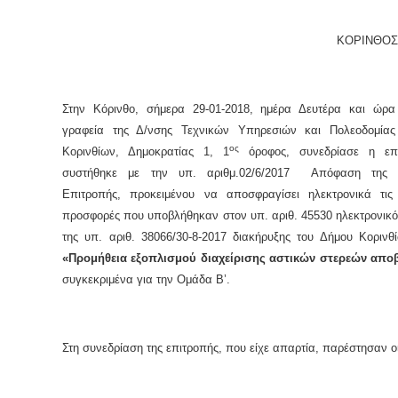
ΚΟΡΙΝΘΟΣ,
Στην Κόρινθο, σήμερα 29-01-2018, ημέρα Δευτέρα και ώρα
γραφεία της Δ/νσης Τεχνικών Υπηρεσιών και Πολεοδομία
ος
Κορινθίων, Δημοκρατίας 1, 1
όροφος, συνεδρίασε η επ
συστήθηκε με την υπ. αριθμ.02/6/2017 Απόφαση της Ο
Επιτροπής, προκειμένου να αποσφραγίσει ηλεκτρονικά τις 
προσφορές που υποβλήθηκαν στον υπ. αριθ. 45530 ηλεκτρονικό
της υπ. αριθ. 38066/30-8-2017 διακήρυξης του Δήμου Κορινθί
«Προμήθεια εξοπλισμού διαχείρισης αστικών στερεών απ
συγκεκριμένα για την Ομάδα Β’.
Στη συνεδρίαση της επιτροπής, που είχε απαρτία, παρέστησαν οι