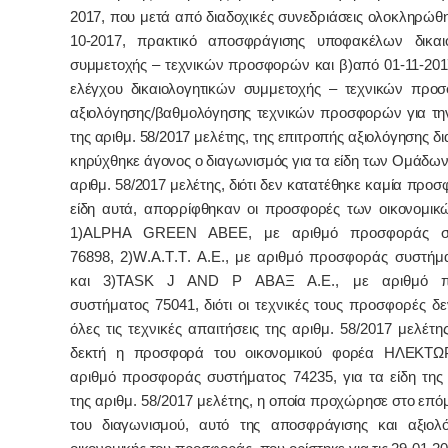
2017, που μετά από διαδοχικές συνεδριάσεις ολοκληρώθη
10-2017, πρακτικό αποσφράγισης υποφακέλων δικαι
συμμετοχής – τεχνικών προσφορών και β)από 01-11-201
ελέγχου δικαιολογητικών συμμετοχής – τεχνικών προ
αξιολόγησης/βαθμολόγησης τεχνικών προσφορών για τ
της αριθμ. 58/2017 μελέτης,
της επιτροπής αξιολόγησης δ
κηρύχθηκε άγονος ο διαγωνισμός για τα είδη των Ομάδων 
αριθμ. 58/2017 μελέτης, διότι δεν κατατέθηκε καμία προσ
είδη αυτά, απορρίφθηκαν οι προσφορές των οικονομι
1)
ALPHA
GREEN
ABEE
, με αριθμό προσφοράς σ
76898, 2)
W
.
A
.
T
.
T
.
A
.
E
., με αριθμό προσφοράς συστήμ
και 3)
TASK
J
AND
P
ΑΒΑΞ Α.Ε., με αριθμό π
συστήματος 75041, διότι οι τεχνικές τους προσφορές δ
όλες τις τεχνικές απαιτήσεις της αριθμ. 58/2017 μελέτης
δεκτή η προσφορά του οικονομικού φορέα ΗΛΕΚΤΩΡ
αριθμό προσφοράς συστήματος 74235, για τα είδη τη
της αριθμ. 58/2017 μελέτης,
η οποία προχώρησε στο επόμ
του διαγωνισμού, αυτό της αποσφράγισης και αξιολ