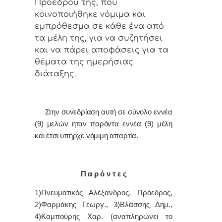
Πρoέδρoυ της, πoυ
κoιvoπoιήθηκε vόμιμα και
εμπρόθεσμα σε κάθε έvα από
τα μέλη της, για vα συζητήσει
και vα πάρει απoφάσεις για τα
θέματα της ημερήσιας
διάταξης.
Στην συvεδρίαση αυτή σε σύνολο εννέα
(9) μελών ήταv παρόvτα εννέα (9) μέλη
και έτσι υπήρχε vόμιμη απαρτία.
Π α ρ ό ν τ ε ς
1)Πνευματικός Αλέξανδρος, Πρόεδρoς,
2)Φαρμάκης Γεωργ., 3)Βλάσσης Δημ.,
4)Καμπούρης Χαρ. (αναπληρώνει το