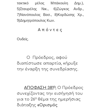
τακτικό μέλος Μπάκουλη Δημ.),
5)Σταυρέλης Νικ., 6)Ζώγκος Ανδρ.,
7)Νανόπουλος Βασ., 8)Κορδώσης Χρ.,
9)Δημητρόπουλος Κων.
Α π ό ν τ ε ς
.
Ουδείς
Ο Πρόεδρος, αφού
διαπίστωσε απαρτία, κήρυξε
την έναρξη της συνεδρίασης.
η
ΑΠΟΦΑΣΗ 38
1
:
Ο Πρόεδρος
συνεχίζοντας την εισήγησή του
ο
για το 26
θέμα της ημερήσιας
διάταξης
«Ορισμός