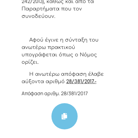
242/2013), καθώς και από τα
Παραρτήματα που τον
συνοδεύουν.
Αφoύ έγιvε η σύvταξη τoυ
αvωτέρω πρακτικoύ
υπoγράφεται όπως o Νόμoς
oρίζει.
Η αvωτέρω απόφαση έλαβε
αύξοντα αριθμό
28/381/2017.-
Απόφαση αριθμ. 28/381/2017