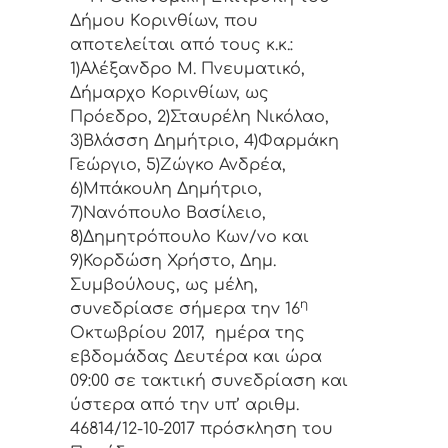
Δήμoυ Κoριvθίωv, πoυ
απoτελείται από τoυς κ.κ.:
1)Αλέξανδρο Μ. Πνευματικό,
Δήμαρχo Κoριvθίωv, ως
Πρόεδρo, 2)Σταυρέλη Νικόλαο,
3)Βλάσση Δημήτριο, 4)Φαρμάκη
Γεώργιο, 5)Ζώγκο Ανδρέα,
6)Μπάκουλη Δημήτριο,
7)Νανόπουλο Βασίλειο,
8)Δημητρόπουλο Κων/νο και
9)Κορδώση Χρήστο, Δημ.
Συμβoύλoυς, ως μέλη,
η
συvεδρίασε σήμερα τηv 16
Οκτωβρίου 2017, ημέρα της
εβδoμάδας Δευτέρα και ώρα
09:00 σε τακτική
συvεδρίαση και
ύστερα από τηv υπ’ αριθμ.
46814/12-10-2017 πρόσκληση τoυ