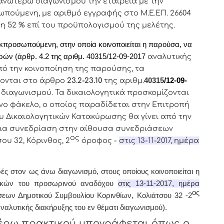
νωτέρω διαγωνισμού την εταιρεία με την
πούμενη, με αριθμό εγγραφής στο Μ.Ε.ΕΠ. 26604
 52 % επί του προϋπολογισμού της μελέτης.
εκπροσωπούμενη, στην οποία κοινοποιείται η παρούσα, να
ών (άρθρ. 4.2 της αριθμ.
40315/12-09-
2017
α
ναλυτικής
ό την κοινοποίηση της παρούσης,
τα
ζονται στο άρθρο
23.2-23.10
της αριθμ.
40315
/12-09-
ι διαγωνισμού
.
Τα δικαιολογητικά προσκομίζονται
ο φάκελο, ο οποίος παραδίδεται στην Επιτροπή
 Δικαιολογητικών Κατακύρωσης θα γίνει από την
ια συνεδρίαση στην αίθουσα συνεδριάσεων
ος
ου 32, Κόρινθος, 2
όροφος -
στις 13-11-2017, ημέρα
 στον ως άνω διαγωνισμό, στους οποίους κοινοποιείται η
τικών του προσωρινού αναδόχου
στις 13-11-2017, ημέρα
ος
σεων Δημοτικού Συμβουλίου Κορινθίων, Κολιάτσου 32 -2
ναλυτικής διακήρυξης του εν θέματι διαγωνισμού).
τέρω πρακτικoύ υπoγράφεται όπως o