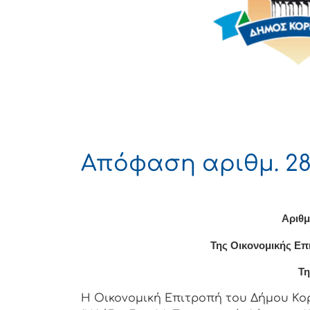
Απόφαση αριθμ. 28
Αριθμ
Της Οικονομικής Επ
Τη
Η Οικονομική Επιτρoπή τoυ Δήμoυ Κoρι