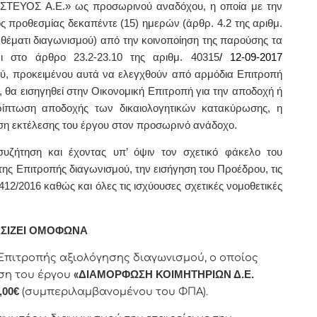
«ΠΙΣΤΕΥΟΣ Α.Ε.» ως προσωρινού αναδόχου, η οποία με την
ός προθεσμίας δεκαπέντε
(15) η
μερών
(άρθρ. 4.2 της αριθμ.
 θέματι διαγωνισμού) από την κοινοποίηση της παρούσης τα
ι στο άρθρο 23.2-23.10 της αριθμ.
40315
/ 12-09-
2017
ού,
προκειμένου αυτά να ελεγχθούν από αρμόδια Επιτροπή
, θα εισηγηθεί στην Οικονομική Επιτροπή για την αποδοχή ή
ρίπτωση αποδοχής των δικαιολογητικών κατακύρωσης, η
ση εκτέλεσης του έργου στον προσωρινό ανάδοχο.
υζήτηση και έχοντας υπ’ όψιν τον σχετικό φάκελο του
ης Επιτροπής διαγωνισμού, την εισήγηση του Προέδρου, τις
4412/2016 καθώς και όλες τις ισχύουσες σχετικές νομοθετικές
ΣΙΖΕΙ ΟΜΟΦΩΝΑ
ς Επιτροπής αξιολόγησης διαγωνισμού, ο οποίος
εση του έργου
«
ΔΙΑΜΟΡΦΩΣΗ ΚΟΙΜΗΤΗΡΙΩΝ Δ.Ε.
,00€
(συμπεριλαμβανομένου του ΦΠΑ).