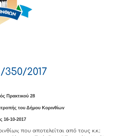
/350/2017
ός Πρακτικού 28
ιτρoπής τoυ Δήμoυ Κoριvθίωv
ς 16-10-2017
vθίωv, πoυ απoτελείται από τoυς κ.κ.: