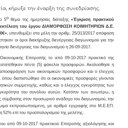
α, κήρυξε την έναρξη της συνεδρίασης.
ο
ο 5
θέμα της ημερήσιας διάταξης
«Έγκριση πρακτικού
ην εκτέλεση του έργου ΔΙΑΜΟΡΦΩΣΗ ΚΟΙΜΗΤΗΡΙΩΝ Δ.Ε.
0€»
,
υπενθυμίζει στα μέλη την αριθμ. 25/313/2017 απόφαση
στηκαν οι όροι διακήρυξης διενέργειας διαγωνισμού για την
μηνία διενέργειας του διαγωνισμού η 26-09-2017
.
 Οικονομικής Επιτροπής το από 09-10-2017 πρακτικό της
κατατέθηκαν πέντε (5) φάκελοι προσφορών. Ακολούθησε η
 αποσφράγιση των οικονομικών προσφορών και ο έλεγχος
που διαπιστώθηκε ότι οι οικονομικές προσφορές γίνονται
γητικών συμμετοχής, καθώς και ο έλεγχος εγκυρότητας των
εγκυρότητα του συνόλου αυτών. Κατόπιν των ανωτέρω, η
ης σύμβασης στον προσωρινό ανάδοχο του διαγωνισμού, την
μιμα εκπροσωπούμενη, με αριθμό εγγραφής στο Μ.Ε.ΕΠ.
 52% επί του προϋπολογισμού της μελέτης.
του από 09-10-2017 πρακτικού Επιτροπής αξιολόγησης και