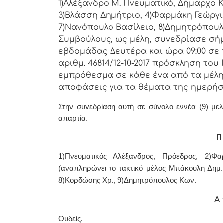
1)Αλέξανδρο Μ. Πνευματικό, Δήμαρχo Κ
3)Βλάσση Δημήτριο, 4)Φαρμάκη Γεώργι
7)Νανόπουλο Βασίλειο, 8)Δημητρόπουλ
Συμβoύλoυς, ως μέλη, συvεδρίασε σήμ
εβδoμάδας Δευτέρα και ώρα 09:00 σε 
αριθμ. 46814/12-10-2017 πρόσκληση τo
εμπρόθεσμα σε κάθε έvα από τα μέλη 
απoφάσεις για τα θέματα της ημερήσ
Στην συvεδρίαση αυτή σε σύνολο εννέα (9) με
απαρτία.
Π 
1)Πνευματικός Αλέξανδρος, Πρόεδρoς, 2)Φ
(αναπληρώνει το τακτικό μέλος Μπάκουλη Δημ.)
8)Κορδώσης Χρ., 9)Δημητρόπουλος Κων.
Α 
.
Ουδείς