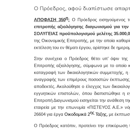
Ο Πρόεδρος, αφού διαπίστωσε απαρτί
η
ΑΠΟΦΑΣΗ 350
:
Ο Πρόεδρος εισηγούμενος τ
επιτροπής αξιολόγησης διαγωνισμού για τ
ΣΟΛΥΓΕΙΑΣ προϋπολογισμού μελέτης 35.000,0
της Οικονομικής Επιτροπής, με την οποία καθορί
εκτέλεση του εν θέματι έργου, ορίστηκε δε ημερο
Στην συνέχεια ο Πρόεδρος θέτει υπ’ όψιν της
Επιτροπής αξιολόγησης, σύμφωνα με το οποίο 
καταγραφή των δικαιολογητικών συμμετοχής, η
αναγραφής των επιμέρους ποσοστών έκπτωσης, ό
αποδεκτές. Ακολούθησε ο έλεγχος των δικαιολο
εγγυητικών επιστολών, όπου διαπιστώθηκε η 
Επιτροπή Διαγωνισμού εισηγείται την ανάθεση τ
εταιρεία με την επωνυμία «ΠΙΣΤΕΥΟΣ Α.Ε.»
νό
ης
26604 για έργα
Οικοδομικά 2
Τάξης,
με έκπτωση
Ο Πρόεδρος κατόπιν, προτείνει την επικύρωση 