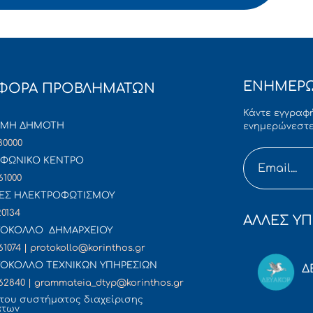
ΕΝΗΜΕΡΩ
ΦΟΡΑ ΠΡΟΒΛΗΜΑΤΩΝ
Κάντε εγγραφή
ΜΜΗ ΔΗΜΟΤΗ
ενημερώνεστε
80000
ΦΩΝΙΚΟ ΚΕΝΤΡΟ
61000
ΕΣ ΗΛΕΚΤΡΟΦΩΤΙΣΜΟΥ
20134
ΑΛΛΕΣ ΥΠ
ΟΚΟΛΛΟ ΔΗΜΑΡΧΕΙΟΥ
61074 | protokollo@korinthos.gr
ΟΚΟΛΛΟ ΤΕΧΝΙΚΩΝ ΥΠΗΡΕΣΙΩΝ
Δ
62840 | grammateia_dtyp@korinthos.gr
του συστήματος διαχείρισης
άτων