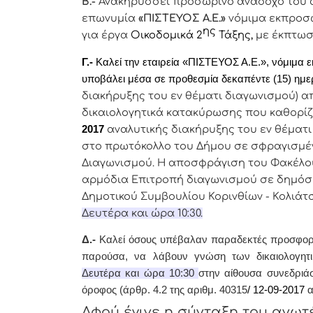
Β.-
Ανακηρύσσει προσωρινό ανάδοχο του α
επωνυμία
«ΠΙΣΤΕΥΟΣ Α.Ε.»
νόμιμα εκπροσω
ης
για έργα
Οικοδομικά 2
Τάξης,
με έκπτωση
Γ.-
Καλεί την εταιρεία «ΠΙΣΤΕΥΟΣ Α.Ε.», νόμιμα 
υποβάλει μέσα σε προθεσμία δεκαπέντε (15) ημερ
διακήρυξης του εν θέματι διαγωνισμού)
απ
δικαιολογητικά κατακύρωσης που καθορί
2017
αναλυτικής διακήρυξης του εν θέματ
στο πρωτόκολλο του Δήμου σε σφραγισμέν
Διαγωνισμού.
Η αποσφράγιση του Φακέλου
αρμόδια Επιτροπή διαγωνισμού σε δημόσ
Δημοτικού Συμβουλίου Κορινθίων - Κολιάτσ
Δευτέρα και ώρα
10:30.
Δ.-
Καλεί όσους υπέβαλαν παραδεκτές προσφορές
παρούσα, να λάβουν γνώση των δικαιολογη
Δευτέρα και ώρα 10:30
στην αίθουσα συνεδριά
όροφος (άρθρ. 4.2 της αριθμ.
40315
/ 12-09-
2017
α
Αφoύ έγιvε η σύvταξη τoυ αvω