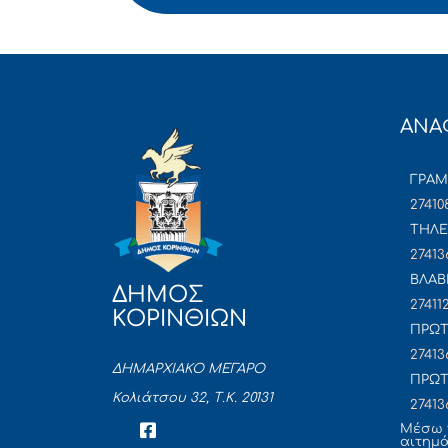
ΑΝΑ
ΓΡΑ
27410
ΤΗΛΕ
27413
ΒΛΑΒ
ΔΗΜΟΣ
27411
ΚΟΡΙΝΘΙΩΝ
ΠΡΩΤ
27413
ΔΗΜΑΡΧΙΑΚΟ ΜΕΓΑΡΟ
ΠΡΩΤ
Κολιάτσου 32, Τ.Κ. 20131
27413
Mέσω 
αιτημ