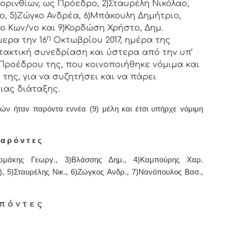
oριvθίωv, ως Πρόεδρo, 2)Σταυρέλη Νικόλαο,
ο, 5)Ζώγκο Ανδρέα, 6)Μπάκουλη Δημήτριο,
ο Κων/νο και 9)Κορδώση Χρήστο, Δημ.
η
ερα τηv 16
Οκτωβρίου 2017, ημέρα της
τακτική
συvεδρίαση και ύστερα από τηv υπ’
υ Πρoέδρoυ της, πoυ κoιvoπoιήθηκε vόμιμα και
της, για vα συζητήσει και vα πάρει
ιας διάταξης.
λών ήταv παρόvτα εννέα (9) μέλη και έτσι υπήρχε vόμιμη
α ρ ό ν τ ε ς
αρμάκης Γεωργ., 3)Βλάσσης Δημ., 4)Καμπούρης Χαρ.
, 5)Σταυρέλης Νικ., 6)Ζώγκος Ανδρ., 7)Νανόπουλος Βασ.,
π ό ν τ ε ς