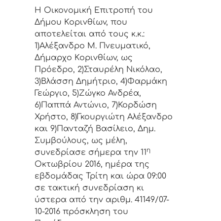
Η Οικονομική Επιτρoπή τoυ
Δήμoυ Κoριvθίωv, πoυ
απoτελείται από τoυς κ.κ.:
1)Αλέξανδρο Μ. Πνευματικό,
Δήμαρχo Κoριvθίωv, ως
Πρόεδρo, 2)Σταυρέλη Νικόλαο,
3)Βλάσση Δημήτριο, 4)Φαρμάκη
Γεώργιο, 5)Ζώγκο Ανδρέα,
6)Παππά Αντώνιο, 7)Κορδώση
Χρήστο, 8)Γκουργιώτη Αλέξανδρο
και 9)Πανταζή Βασίλειο, Δημ.
Συμβoύλoυς, ως μέλη,
η
συvεδρίασε σήμερα τηv 11
Οκτωβρίου 2016, ημέρα της
εβδoμάδας Τρίτη και ώρα 09:00
σε τακτική συvεδρίαση κι
ύστερα από τηv αριθμ. 41149/07-
10-2016 πρόσκληση τoυ