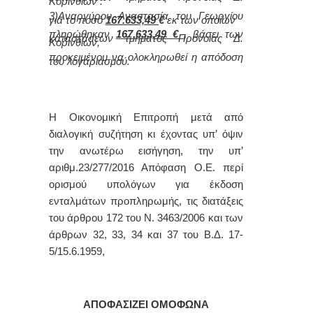
Κορινθίων .
3)Αναργύρου Αναστασία του Γεωργίου
για το ποσό
167.633,49
€
εκ των οποίων
πληρώθηκαν
167.633,49 €
,
βάσει των
καταστάσεων τμήματος Πρόνοιας Δ.
Κορινθίων,
προκειμένου να ολοκληρωθεί η απόδοση
του λογαριασμού.
Η Οικονομική Επιτροπή μετά από
διαλογική συζήτηση κι έχοντας υπ’ όψιν
την ανωτέρω εισήγηση, την υπ’
αριθμ.23/277/2016
Απόφαση Ο.Ε. περί
ορισμού υπολόγων για έκδοση
ενταλμάτων προπληρωμής, τις διατάξεις
του άρθρου 172 του Ν. 3463/2006 και των
άρθρων 32, 33, 34 και 37 του Β.Δ. 17-
5/15.6.1959,
ΑΠΟΦΑΣΙΖΕΙ ΟΜΟΦΩΝΑ