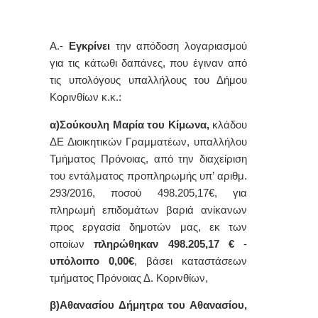
Α.-
Εγκρίνει
την απόδοση λογαριασμού
για τις κάτωθι δαπάνες, που έγιναν από
τις υπολόγους υπαλλήλους του Δήμου
Κορινθίων κ.κ.:
α)Σούκουλη Μαρία του Κίμωνα,
κλάδου
ΔΕ Διοικητικών Γραμματέων,
υπαλλήλου
Τμήματος Πρόνοιας, από την διαχείριση
του εντάλματος προπληρωμής υπ’ αριθμ.
293/2016, ποσού
498.205,17
€,
για
πληρωμή επιδομάτων βαριά ανίκανων
προς εργασία δημοτών μας,
εκ των
οποίων
πληρώθηκαν
498.205,17 €
-
υπόλοιπο 0,00€
, βάσει καταστάσεων
τμήματος Πρόνοιας Δ. Κορινθίων,
β)Αθανασίου Δήμητρα του Αθανασίου,