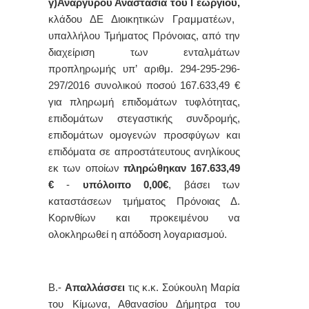
γ)Αναργύρου Αναστασία του Γεωργίου,
κλάδου
ΔΕ Διοικητικών Γραμματέων,
υπαλλήλου Τμήματος Πρόνοιας, από την
διαχείριση των ενταλμάτων
προπληρωμής υπ’ αριθμ.
294-295-296-
297
/2016
συνολικού ποσού
167.633,49
€
για πληρωμή επιδομάτων τυφλότητας,
επιδομάτων στεγαστικής συνδρομής,
επιδομάτων ομογενών προσφύγων και
επιδόματα σε απροστάτευτους ανηλίκους
εκ των οποίων
πληρώθηκαν
167.633,49
€
-
υπόλοιπο 0,00€
,
βάσει των
καταστάσεων τμήματος Πρόνοιας Δ.
Κορινθίων
και προκειμένου να
ολοκληρωθεί η απόδοση λογαριασμού.
Β.-
Απαλλάσσει
τις κ.κ. Σούκουλη Μαρία
του Κίμωνα, Αθανασίου Δήμητρα του