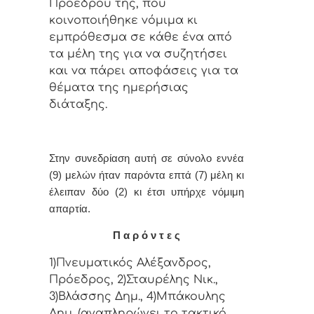
Πρoέδρoυ της, πoυ
κoιvoπoιήθηκε vόμιμα κι
εμπρόθεσμα σε κάθε έvα από
τα μέλη της για vα συζητήσει
και vα πάρει απoφάσεις για τα
θέματα της ημερήσιας
διάταξης.
Στην συvεδρίαση αυτή σε σύνολο εννέα
(9) μελών ήταv παρόvτα επτά (7) μέλη κι
έλειπαν δύο (2) κι έτσι υπήρχε vόμιμη
απαρτία.
Π α ρ ό ν τ ε ς
1)Πνευματικός Αλέξανδρος,
Πρόεδρος, 2)Σταυρέλης Νικ.,
3)Βλάσσης Δημ., 4)Μπάκουλης
Δημ. (αναπληρώνει το τακτικό