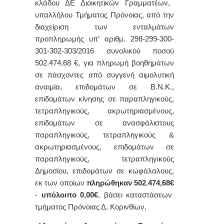
κλάδου
ΔΕ Διοικητικών Γραμματέων,
υπαλλήλου Τμήματος Πρόνοιας, από την
διαχείριση των ενταλμάτων
προπληρωμής υπ’ αριθμ.
298-299-300-
301-302-303
/2016
συνολικού ποσού
502.474,68 €,
για πληρωμή βοηθημάτων
σε πάσχοντες από συγγενή αιμολυτική
αναιμία, επιδομάτων σε Β.Ν.Κ.,
επιδομάτων κίνησης σε παραπληγικούς,
τετραπληγικούς, ακρωτηριασμένους,
επιδομάτων σε ανασφάλιστους
παραπληγικούς, τετραπληγικούς &
ακρωτηριασμένους, επιδομάτων σε
παραπληγικούς, τετραπληγικούς
Δημοσίου, επιδομάτων σε κωφάλαλους,
εκ των οποίων
πληρώθηκαν
502.474,68€
-
υπόλοιπο 0,00€
,
βάσει καταστάσεων
τμήματος Πρόνοιας Δ. Κορινθίων,