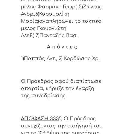
μέλος Φαρμάκη Γεωρ.),5)Ζώγκος
Ανδρ.,6)Καραμαλίκη
Μαρία(αναπληρώνει το τακτικό
μέλος Γκουργιώτη
Αλεξ.),7)Πανταζής Βασ.,
Α π ό ν τ ε ς
1)Παππάς Αντ., 2) Κορδώσης Χρ..
Ο Πρόεδρος αφού διαπίστωσε
απαρτία, κήρυξε την έναρξη
της συνεδρίασης.
η
ΑΠΟΦΑΣΗ 333
:
Ο Πρόεδρος
συνεχίζοντας την εισήγησή του
ο
για το 10
θέμα της ημερήσιας