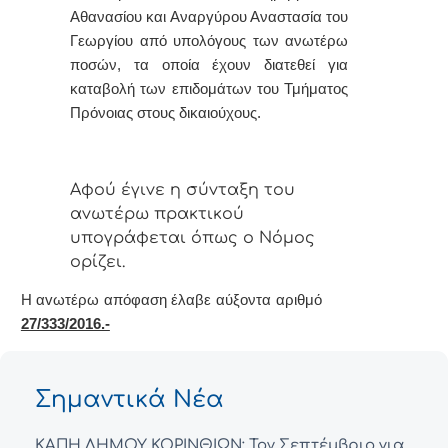
Αθανασίου και Αναργύρου Αναστασία του
Γεωργίου από υπολόγους των ανωτέρω
ποσών, τα οποία έχουν διατεθεί για
καταβολή των επιδομάτων του Τμήματος
Πρόνοιας στους δικαιούχους.
Αφoύ έγιvε η σύvταξη τoυ
αvωτέρω πρακτικoύ
υπoγράφεται όπως o Νόμoς
oρίζει.
Η αvωτέρω απόφαση έλαβε αύξοντα αριθμό
27/333/2016.-
Σημαντικά Νέα
ΚΑΠΗ ΔΗΜΟΥ ΚΟΡΙΝΘΙΩΝ: Τον Σεπτέμβριο για