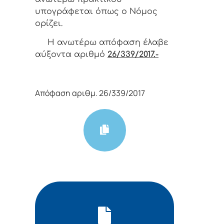
υπoγράφεται όπως o Νόμoς
oρίζει.
Η αvωτέρω απόφαση έλαβε
αύξοντα αριθμό
26/339/2017.-
Απόφαση αριθμ. 26/339/2017