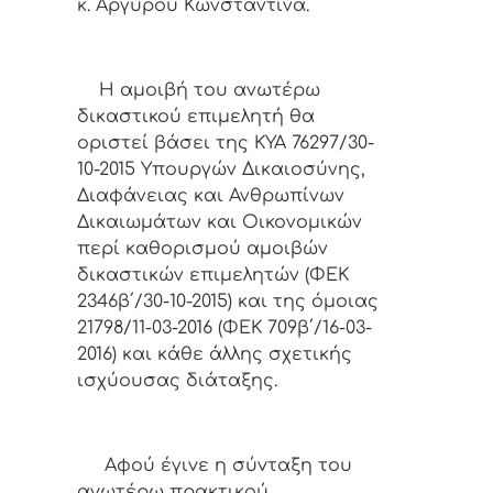
κ. Αργυρού Κωνσταντίνα.
Η αμοιβή του ανωτέρω
δικαστικού επιμελητή θα
οριστεί βάσει της ΚΥΑ 76297/30-
10-2015 Υπουργών Δικαιοσύνης,
Διαφάνειας και Ανθρωπίνων
Δικαιωμάτων και Οικονομικών
περί καθορισμού αμοιβών
δικαστικών επιμελητών (ΦΕΚ
2346β΄/30-10-2015) και της όμοιας
21798/11-03-2016 (ΦΕΚ 709β΄/16-03-
2016) και κάθε άλλης σχετικής
ισχύουσας διάταξης.
Αφoύ έγιvε η σύvταξη τoυ
αvωτέρω πρακτικoύ