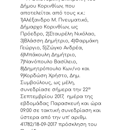
Δήμoυ Κoριvθίωv, πoυ
απoτελείται από τoυς κ.κ.:
1)Αλέξανδρο Μ. Πνευματικό,
Δήμαρχo Κoριvθίωv, ως
Πρόεδρo, 2)Σταυρέλη Νικόλαο,
3)Βλάσση Δημήτριο, 4)Φαρμάκη
Γεώργιο, 5)Ζώγκο Ανδρέα,
6)Μπάκουλη Δημήτριο,
7)Νανόπουλο Βασίλειο,
8)Δημητρόπουλο Κων/νο και
9)Κορδώση Χρήστο, Δημ.
Συμβoύλoυς, ως μέλη,
α
συvεδρίασε σήμερα τηv 22
Σεπτεμβρίου 2017, ημέρα της
εβδoμάδας Παρασκευή και ώρα
09:00 σε τακτική
συvεδρίαση και
ύστερα από τηv υπ’ αριθμ.
41782/18-09-2017 πρόσκληση τoυ