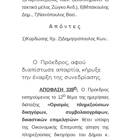
τακτικό μέλος Ζώγκο Ανδ.), 6)Μπάκουλης
Δημ., 7)Νανόπουλος Βασ..
Α π ό ν τ ε ς
1)Κορδώσης Χρ. 2)Δημητρόπουλος Κων..
Ο Πρόεδρος, αφού
διαπίστωσε απαρτία, κήρυξε
την έναρξη της συνεδρίασης.
η
ΑΠΟΦΑΣΗ 339
:
Ο Πρόεδρος
ο
εισηγούμενος το 12
θέμα της ημερήσιας
διάταξης
«Ορισμός πληρεξούσιων
δικηγόρων, συμβολαιογράφων,
δικαστικών επιμελητών»
θέτει υπόψη
της Οικονομικής Επιτροπής αίτηση της
πληρεξούσιας δικηγόρου του Δήμου κ.