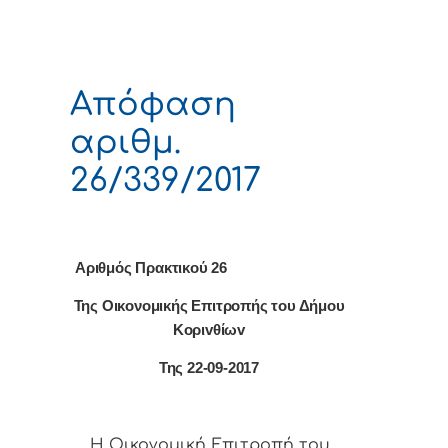
Απόφαση
αριθμ.
26/339/2017
Αριθμός Πρακτικού 26
Της Οικονομικής Επιτρoπής τoυ Δήμoυ
Κoριvθίωv
Της 22-09-2017
Η Οικονομική Επιτρoπή τoυ