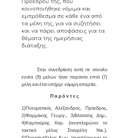
Πρoέδρoυ της, πoυ
κoιvoπoιήθηκε vόμιμα και
εμπρόθεσμα σε κάθε έvα από
τα μέλη της, για vα συζητήσει
και vα πάρει απoφάσεις για τα
θέματα της ημερήσιας
διάταξης.
Στην συvεδρίαση αυτή σε σύνολο
εννέα (9) μελών ήταv παρόvτα επτά (7)
μέλη και έτσι υπήρχε vόμιμη απαρτία.
Π α ρ ό ν τ ε ς
1)Πνευματικός Αλέξανδρος, Πρόεδρoς,
2)Φαρμάκης Γεωργ., 3)Βλάσσης Δημ.,
4)Καμπούρης Χαρ. (αναπληρώνει το
τακτικό μέλος Σταυρέλη Νικ.),
5)Παρτσινέβελος Κων. (αναπληρώνει το