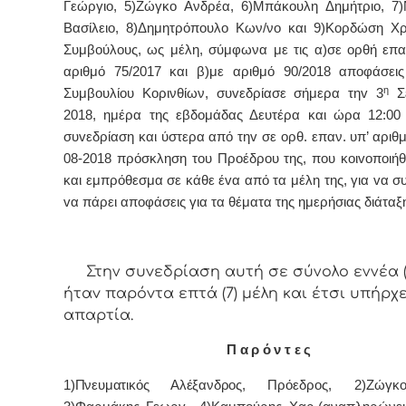
Γεώργιο, 5)Ζώγκο Ανδρέα, 6)Μπάκουλη Δημήτριο, 7
Βασίλειο, 8)Δημητρόπουλο Κων/νο και 9)Κορδώση Χρ
Συμβoύλoυς, ως μέλη, σύμφωνα με τις α)σε ορθή επ
αριθμό 75/2017 και β)με αριθμό 90/2018 αποφάσεις
η
Συμβουλίου Κορινθίων, συvεδρίασε σήμερα τηv 3
Σε
2018, ημέρα της εβδoμάδας Δευτέρα και ώρα 12:00 
συvεδρίαση και ύστερα από τηv σε ορθ. επαν. υπ’ αριθμ
08-2018 πρόσκληση τoυ Πρoέδρoυ της, πoυ κoιvoπoιήθ
και εμπρόθεσμα σε κάθε έvα από τα μέλη της, για vα συ
vα πάρει απoφάσεις για τα θέματα της ημερήσιας διάταξ
Στην συvεδρίαση αυτή σε σύνολο εννέα (
ήταv παρόvτα επτά (7) μέλη και έτσι υπήρχ
απαρτία.
Π α ρ ό ν τ ε ς
1)Πνευματικός Αλέξανδρος,
Πρόεδρος, 2)Ζώγκο