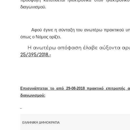
προσφυγή κατατίθεται ηλεκτρονικά στον ηλεκτρονικό
διαγωνισμού. 
Αφoύ έγιvε η σύvταξη τoυ αvωτέρω πρακτικoύ υπ
όπως o Νόμoς
oρίζει.
Η αvωτέρω απόφαση έλαβε αύξοντα αρ
25/395/2018.-
Επισυνάπτεται το από 29-08-2018 πρακτικό επιτροπής α
διαγωνισμού:
ΕΛΛΗΝΙΚΗ ΔΗΜΟΚΡΑΤΙΑ