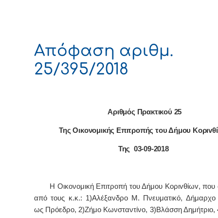
Απόφαση αριθμ.
25/395/2018
Αριθμός Πρακτικού 25
Της Οικονομικής Επιτρoπής τoυ Δήμoυ Κoριvθ
Της 03-09-2018
Η Οικονομική Επιτρ
o
πή τ
o
υ Δήμ
o
υ Κ
o
ρι
v
θίω
v
, π
o
υ
από τ
o
υς κ.κ.: 1)Αλέξανδρο Μ. Πνευματικό, Δήμαρχ
o
ως Πρόεδρ
o
, 2)Ζήμο Κωνσταντίνο, 3)Βλάσση Δημήτριο