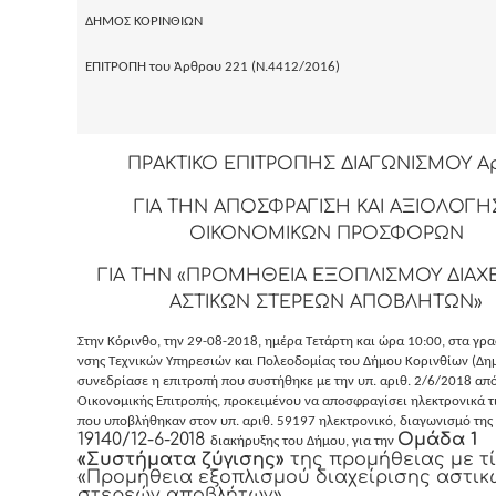
ΔΗΜΟΣ ΚΟΡΙΝΘΙΩΝ
ΕΠΙΤΡΟΠΗ του Άρθρου 221 (Ν.4412/2016)
ΠΡΑΚΤΙΚΟ ΕΠΙΤΡΟΠΗΣ ΔΙΑΓΩΝΙΣΜΟΥ Αρ.
ΓΙΑ ΤΗΝ ΑΠΟΣΦΡΑΓΙΣΗ ΚΑΙ ΑΞΙΟΛΟΓ
ΟΙΚΟΝΟΜΙΚΩΝ ΠΡΟΣΦΟΡΩΝ
ΓΙΑ ΤΗΝ «ΠΡΟΜΗΘΕΙΑ ΕΞΟΠΛΙΣΜΟΥ ΔΙΑΧΕ
ΑΣΤΙΚΩΝ ΣΤΕΡΕΩΝ ΑΠΟΒΛΗΤΩΝ»
Στην Κόρινθο, την 29-08-2018, ημέρα Τετάρτη και ώρα 10:00, στα γρα
νσης Τεχνικών Υπηρεσιών και Πολεοδομίας του Δήμου Κορινθίων (Δημ
συνεδρίασε η επιτροπή που συστήθηκε με την υπ. αριθ. 2/6/2018 απ
Οικονομικής Επιτροπής, προκειμένου να αποσφραγίσει ηλεκτρονικά 
που υποβλήθηκαν στον υπ. αριθ. 59197 ηλεκτρονικό, διαγωνισμό της 
19140/12-6-2018
Ομάδα 1
διακήρυξης του Δήμου, για την
«Συστήματα ζύγισης»
της προμήθειας με τί
«Προμήθεια εξοπλισμού διαχείρισης αστικ
στερεών αποβλήτων».