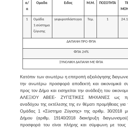
α/
Ομαδα
Ειδος
Μ.Μ.
ΠΟΣΟΤΗΤΑ
Τ
α
ΜΟΝ
1
Ομάδα
γεφυροπλάστιγγα
Τεμ.
1
24.1
1:σύστημα
ζύγισης
ΔΑΠΑΝΗ ΠΡΟ ΦΠΑ
ΦΠΑ 24%
ΣΥΝΟΛΙΚΗ ΔΑΠΑΝΗ ΜΕ ΦΠΑ
Κατόπιν των ανωτέρω η επιτροπή αξιολόγησης διαγωνισ
την ανωτέρω προσφορά αποδεκτή και οικονομικά σ
προς τον Δήμο και εισηγείται την ανάδειξη του οικονο
ΑΛΕΞΙΟΥ ΑΒΕΕ- ΖΥΓΙΣΤΙΚΕΣ ΜΗΧΑΝΕΣ ως πρ
αναδόχου της εκτέλεσης της εν θέματι προμήθειας για 
Ομάδας 1 «Σύστημα Ζύγισης» της αριθμ. 30/2018 μ
Δήμου (αριθμ. 19140/2018 διακήρυξη διαγωνισμού)
προσφορά του είναι πλήρης και σύμφωνη με τους 