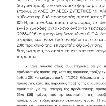
μελέτης του Δήμου (αριθμ. 19140/2018 διακή
διαγωνισμού), τον οικονομικό φορέα με την
επωνυμία ΑΛΕΞΙΟΥ ΑΒΕΕ- ΖΥΓΙΣΤΙΚΕΣ ΜΗΧΑ
αύξοντα αριθμό προσφοράς συστήματος 
101214,
με συνολικό ποσό προσφοράς τα είκ
εννέα χιλιάδες οχτακόσια ογδόντα τέσσερ
(29.884,00€) συμπεριλαμβανομένου Φ.Π.Α..
όπ
ακριβώς και αναλυτικά αναφέρεται στο α
2018 πρακτικό της επιτροπής αξιολόγησης
διαγωνισμού, το οποίο επισυνάπτεται στην
παρούσα
Γ.-
 Κάνει γνωστό στους συμμετέχοντες ότι για τ
προδικαστικής προσφυγής κατά της παρούσας πράξης έχο
άρθρα 360 και επόμενα του Ν. 4412/16. Ειδικότερα 
στην 
προσφυγής κατά της παρούσας πράξης της αναθέτουσας
δέκα (10) ημέρες
 από την κοινοποίηση της προσβα
πράξης στον ενδιαφερόμενο οικονομικό φορέα. 
Η προ