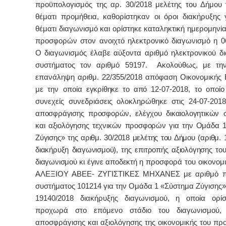
προϋπολογισμός της αρ. 30/2018 μελέτης του Δήμου 
θέματι προμήθεια, καθορίστηκαν οι όροι διακήρυξης 
θέματι διαγωνισμό και ορίστηκε καταληκτική ημερομηνί
προσφορών στον ανοιχτό ηλεκτρονικό διαγωνισμό η 0
Ο διαγωνισμός έλαβε αύξοντα αριθμό ηλεκτρονικού δ
συστήματος τον αριθμό 59197. Ακολούθως, με τη
επανάληψη αριθμ. 22/355/2018 απόφαση Οικονομικής 
με την οποία
ε
γκρίθηκε το από
12-07-2018, το οποί
συνεχείς συνεδριάσεις ολοκληρώθηκε στις 24-07-2018
αποσφράγισης προσφορών, ελέγχου δικαιολογητικών 
και αξιολόγησης τεχνικών προσφορών για την Ομάδα 
Ζύγισης» της αριθμ. 30/2018 μελέτης του Δήμου (αριθμ.
διακήρυξη διαγωνισμού),
της επιτροπής αξιολόγησης του
διαγωνισμού κι έγινε αποδεκτή η
προσφορά του οικονομ
ΑΛΕΞΙΟΥ ΑΒΕΕ- ΖΥΓΙΣΤΙΚΕΣ ΜΗΧΑΝΕΣ με αριθμό 
συστήματος 101214 για την Ομάδα 1 «Σύστημα Ζύγισης» 
19140/2018 διακήρυξης διαγωνισμού, η οποία ορί
προχωρά στο επόμενο στάδιο του διαγωνισμού,
αποσφράγισης και αξιολόγησης της οικονομικής του πρ