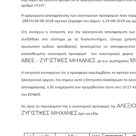
είχε λάβει ως αύξοντα αριθμό (α/α) ηλεκτρονικού διαγωνισμού συστή
αριθμό 59197.
Η
ημερομηνία αποσφράγισης των οικονομικών προσφορών ήταν σύμφ
28870/28-08-2018 σχετικό έγγραφο του Δήμου η 29-08-2018 και ώ
Στη συνέχεια η επιτροπή, για την ηλεκτρονική αποσφράγιση τω
συνδέθηκε στο σύστημα με τα διαπιστευτήρια, (όνομα χρήστ
προσωπικό κωδικό πρόσβασης), προκειμένου να αποσφραγιστεί
κατατεθειμένη οικονομική προσφορά του οικονομικού φορέα
ΑΒΕΕ - ΖΥΓΙΣΤΙΚΕΣ ΜΗΧΑΝΕΣ
10
. με α.α. συστήματος
Η επιτροπή επισημαίνει ότι η προσφορά περιλαμβάνει το σχετικό επ
ηλεκτρονικό αρχείο. Στο σημείο αυτό η Επιτροπή ολοκλήρωσε το έργο
αποσφράγισης.
η δε ενημέρωση των προμηθευτών έγινε στις 10:27:4
του ΕΣΗΔΗΣ.
ΑΛΕΞΙΟ
Ως προς το περιεχόμενο της η οικονομική προσφορά της
ΖΥΓΙΣΤΙΚΕΣ ΜΗΧΑΝΕΣ
έχει ως εξής: