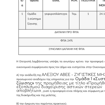
α/
ομαδα
Ειδος
Μ.Μ.
ΠΟΣΟΤΗΤΑ
Τ
α
ΜΟΝ
1
Ομάδα
γεφυροπλάστιγγα
Τεμ.
1
24.1
1:σύστημα
ζύγισης
ΔΑΠΑΝΗ ΠΡΟ ΦΠΑ
ΦΠΑ 24%
ΣΥΝΟΛΙΚΗ ΔΑΠΑΝΗ ΜΕ ΦΠΑ
Η Επιτροπή λαμβάνοντας υπόψη τα ανωτέρω κρίνει την προσφορά 
οικονομικά συμφέρουσα προς τον Δήμο και εισηγείται στην Οικονομι
ΑΛΕΞΙΟΥ ΑΒΕΕ - ΖΥΓΙΣΤΙΚΕΣ Μ
Α) την ανάδειξή της
Ομάδα 1 «Συσ
προσωρινού αναδόχου της υπηρεσίας για την
ζύγισης»
της προμήθειας με τίτλο «Προμήθ
εξοπλισμού διαχείρισης αστικών στερεών
αποβλήτων»
,
γιατί η προσφορά είναι πλήρης και σύμφωνη με 
της διακήρυξης και της μελέτης,
Β) την έγκριση του παρόντος πρακτικού.