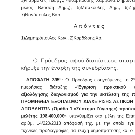
3)Φαρμάκης Γεωργ., 4)Καμπούρης Χαρ.(αναπληρώνει 
μέλος Βλάσση Δημ.,), 5)Μπάκουλης Δημ., 6)Ζή
7)Νανόπουλος Βασ..
Α π ό ν τ ε ς
1)Δημητρόπουλος Κων., 2)Κορδώσης Χρ..
Ο
Πρόεδρος
αφού διαπίστωσε απαρτ
κήρυξε την έναρξη της συνεδρίασης.
η
ΑΠΟΦΑΣΗ 395
:
Ο Πρόεδρος εισηγούμενος τo 2
ημερήσιας διάταξης
«Έγκριση πρακτικού ε
αξιολόγησης διαγωνισμού
για την εκτέλεση της π
ΠΡΟΜΗΘΕΙΑ ΕΞΟΠΛΙΣΜΟΥ ΔΙΑΧΕΙΡΙΣΗΣ ΑΣΤΙΚΩΝ
ΑΠΟΒΛΗΤΩΝ (Ομάδα 1 «Σύστημα Ζύγισης») προϋπ
μελέτης 198.400,00€»
υπενθυμίζει στα μέλη της Επι
αριθμ. 14/229/2018 απόφασή της, με την οποία εγκ
τεχνικές προδιαγραφές, τα τεύχη δημοπράτησης και ο ε