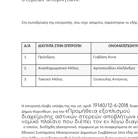
Στη συνεδρίαση της επιτροπής, που είχε απαρτία, παρέστησαν οι εξής:
Α/Α
ΙΔΙΟΤΗΤΑ ΣΤΗΝ ΕΠΙΤΡΟΠΗ
ΟΝΟΜΑΤΕΠΩΝΥ
1.
Πρόεδρος
Γιαβάση Άννα
2.
Αναπληρωματικό Μέλος
Αρτοποιάδου Αλεξάνδρα
3.
Τακτικό Μέλος
Σούκουλης Αντώνιος
19140/12-6-2018
Η επιτροπή έλαβε υπόψη της την υπ. αριθ.
διακ
«Προμήθεια εξοπλισμού
Δήμου Κορινθίων, για την
διαχείρισης αστικών στερεών αποβλήτων» 
νομικό πλαίσιο που διέπει τον εν λόγω δια
ο οποίος
διεξήχθη ηλεκτρονικά, σύμφωνα με τα αναφερόμενα σε αυ
Εθνικού Συστήματος Ηλεκτρονικών Δημοσίων Συμβάσεων (στο εξής σύ