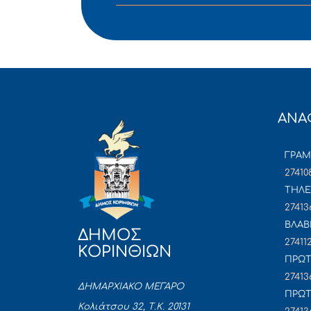
ΑΝΑ
ΓΡΑ
27410
ΤΗΛΕ
27413
ΒΛΑΒ
ΔΗΜΟΣ
27411
ΚΟΡΙΝΘΙΩΝ
ΠΡΩΤ
27413
ΔΗΜΑΡΧΙΑΚΟ ΜΕΓΑΡΟ
ΠΡΩΤ
Κολιάτσου 32, Τ.Κ. 20131