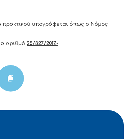
ω πρακτικoύ υπoγράφεται όπως o Νόμoς
α αριθμό
25/327/2017.-