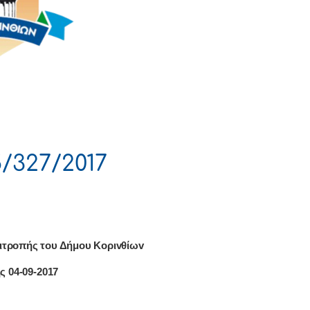
/327/2017
ιτρoπής τoυ Δήμoυ Κoριvθίωv
ης
04
-0
9
-2017