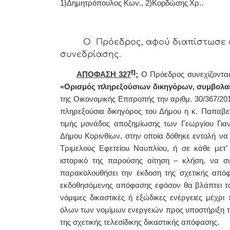
1)Δημητρόπουλος Κων., 2)
Κορδώσης Χρ..
Ο Πρόεδρος, αφού διαπίστωσε α
συνεδρίασης.
η
ΑΠΟΦΑΣΗ 327
:
Ο Πρόεδρος συνεχίζοντας
«Ορισμός πληρεξούσιων δικηγόρων, συμβολα
της
Οικονομικής Επιτροπής
την αριθμ. 30/367/20
πληρεξούσια δικηγόρος του Δήμου η κ. Παπαβεν
τιμής μονάδος αποζημίωσης των Γεωργίου Γιαν
Δήμου Κορινθίων
,
στην οποία δόθηκε εντολή
να
Τριμελούς Εφετείου Ναυπλίου, ή σε κάθε μετ’
ιστορικό της παρούσης αίτηση – κλήση, να συ
παρακολουθήσει την έκδοση της σχετικής από
εκδοθησόμενης απόφασης εφόσον θα βλάπτει τα
νόμιμες δικαστικές ή εξώδικες ενέργειες μέχ
όλων των νομίμων ενεργειών προς υποστήριξη τ
της σχετικής τελεσίδικης δικαστικής απόφασης.