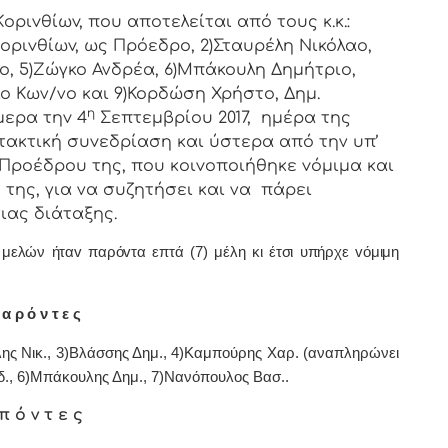
ιvθίωv, πoυ απoτελείται από τoυς κ.κ.:
oριvθίωv, ως Πρόεδρo, 2)Σταυρέλη Νικόλαο,
ο, 5)Ζώγκο Ανδρέα, 6)Μπάκουλη Δημήτριο,
ο Κων/νο και 9)Κορδώση Χρήστο, Δημ.
η
μερα τηv 4
Σεπτεμβρίου 2017, ημέρα της
τακτική
συvεδρίαση και ύστερα από την υπ’
υ Πρoέδρoυ της, πoυ κoιvoπoιήθηκε vόμιμα και
της, για να συζητήσει και να πάρει
ιας διάταξης.
λών ήταv παρόvτα επτά (7) μέλη κι έτσι υπήρχε vόμιμη
α ρ ό ν τ ε ς
λης Νικ., 3)Βλάσσης Δημ., 4)Καμπούρης Χαρ. (αναπληρώνει
νδ., 6)Μπάκουλης Δημ., 7)Νανόπουλος Βασ..
π ό ν τ ε ς