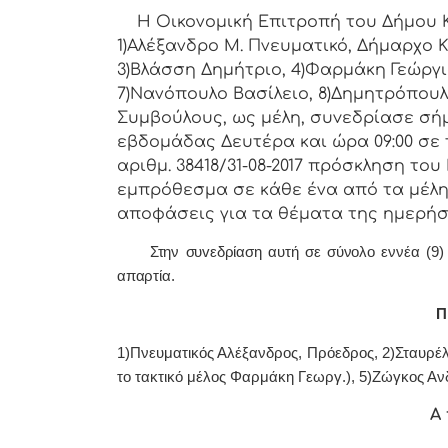
Η Οικονομική Επιτρoπή τoυ Δήμoυ Κoρ
1)Αλέξανδρο Μ. Πνευματικό, Δήμαρχo Κ
3)Βλάσση Δημήτριο, 4)Φαρμάκη Γεώργι
7)Νανόπουλο Βασίλειο, 8)Δημητρόπουλ
Συμβoύλoυς, ως μέλη, συvεδρίασε σή
εβδoμάδας Δευτέρα και ώρα 09:00 σε 
αριθμ. 38418/31-08-2017 πρόσκληση τo
εμπρόθεσμα σε κάθε ένα από τα μέλη 
απoφάσεις για τα θέματα της ημερήσ
Στην συvεδρίαση αυτή σε σύνολο εννέα (9) με
απαρτία.
Π 
1)Πνευματικός Αλέξανδρος, Πρόεδρoς, 2)Σταυρέ
το τακτικό μέλος Φαρμάκη Γεωργ.), 5)Ζώγκος Α
Α 