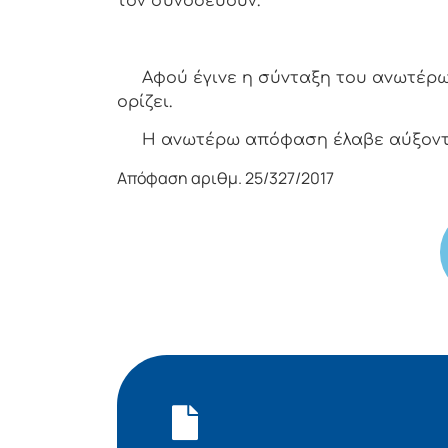
τον συνοδεύουν.
Αφoύ έγιvε η σύvταξη τoυ αvωτέρ
oρίζει.
Η αvωτέρω απόφαση έλαβε αύξοντ
Απόφαση αριθμ. 25/327/2017