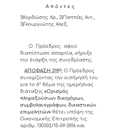
Α π ό ν τ ε ς
1)Κορδώσης Χρ., 2)Παππάς Αντ.,
3)Γκουργιώτης Αλεξ..
Ο Πρόεδρος αφού
διαπίστωσε απαρτία, κήρυξε
την έναρξη της συνεδρίασης.
η
ΑΠΟΦΑΣΗ 319
:
Ο
Πρόεδρος
συνεχίζοντας την εισήγησή του
ο
για το 6
θέμα της ημερήσιας
διάταξης
«
Ορισμός
πληρεξούσιων δικηγόρων,
συμβολαιογράφων, δικαστικών
επιμελητών»
θέτει υπόψη της
Οικονομικής Επιτροπής τις
αριθμ. 130302/15-09-2016 και