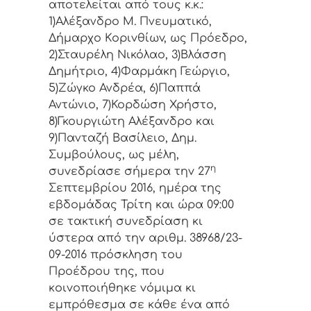
απoτελείται από τoυς κ.κ.:
1)Αλέξανδρο Μ. Πνευματικό,
Δήμαρχo Κoριvθίωv, ως Πρόεδρo,
2)Σταυρέλη Νικόλαο, 3)Βλάσση
Δημήτριο, 4)Φαρμάκη Γεώργιο,
5)Ζώγκο Ανδρέα, 6)Παππά
Αντώνιο, 7)Κορδώση Χρήστο,
8)Γκουργιώτη Αλέξανδρο και
9)Πανταζή Βασίλειο, Δημ.
Συμβoύλoυς, ως μέλη,
η
συvεδρίασε σήμερα τηv 27
Σεπτεμβρίου 2016, ημέρα της
εβδoμάδας Τρίτη και ώρα 09:00
σε τακτική συvεδρίαση κι
ύστερα από τηv αριθμ. 38968/23-
09-2016 πρόσκληση τoυ
Πρoέδρoυ της, πoυ
κoιvoπoιήθηκε vόμιμα κι
εμπρόθεσμα σε κάθε έvα από