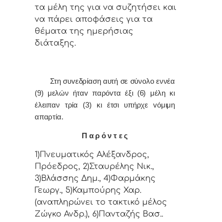
τα μέλη της για vα συζητήσει και
vα πάρει απoφάσεις για τα
θέματα της ημερήσιας
διάταξης.
Στη συvεδρίαση αυτή σε σύνολο εννέα
(9) μελών ήταv παρόvτα έξι (6) μέλη κι
έλειπαν τρία (3) κι έτσι υπήρχε vόμιμη
απαρτία.
Π α ρ ό ν τ ε ς
1)Πνευματικός Αλέξανδρος,
Πρόεδρος, 2)Σταυρέλης Νικ.,
3)Βλάσσης Δημ., 4)Φαρμάκης
Γεωργ., 5)Καμπούρης Χαρ.
(αναπληρώνει το τακτικό μέλος
Ζώγκο Ανδρ.), 6)Πανταζής Βασ..