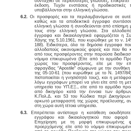
συνταχθεί σε περισσότερες γλώσσες, επικρατεί 
έκδοση. Τυχόν ενστάσεις ή προδικαστικές 
υποβάλλονται στην ελληνική γλώσσα.
6.2.
Οι προσφορές και τα περιλαμβανόμενα σε αυτές
καθώς και τα αποδεικτικά έγγραφα συντάσσο
ελληνική γλώσσα ή συνοδεύονται από επίσημη
τους στην ελληνική γλώσσα. Στα αλλοδαπ
έγγραφα και δικαιολογητικά εφαρμόζεται η Σ
Χάγης της 5.10.1961, που κυρώθηκε με το ν. 149
188). Ειδικότερα, όλα τα δημόσια έγγραφα π
αλλοδαπούς οικονομικούς φορείς και που θα 
από τους προσφέροντες στην παρούσα διαδικασία
νόμιμα επικυρωμένα (Είτε από το αρμόδιο Προ
χώρας του προσφέροντος, είτε με την επ
σφραγίδας ‘’Apostile” σύμφωνα με την συνθήκη
της 05-10-61 (που κυρώθηκε με το Ν. 1497/84
πιστοποιείται η γνησιότητά τους), και η μετάφρ
λόγω εγγράφων μπορεί να γίνει είτε από τη με
υπηρεσία του ΥΠ.ΕΞ., είτε από το αρμόδιο προξε
από δικηγόρο κατά την έννοια των άρθρω
Κ.Πολ.Δ. και 53 του Κώδικα περί Δικηγόρων
ορκωτό μεταφραστή της χώρας προέλευσης, αν
στη χώρα αυτή τέτοια υπηρεσία.
6.3.
Επιτρέπεται αντίστοιχα η κατάθεση οιουδήποτε
εγγράφου και δικαιολογητικού που αφορά
Επιχείρηση με τη μορφή επικυρωμένης φ
προερχόμενης είτε από το νόμιμο επικυρωμέ