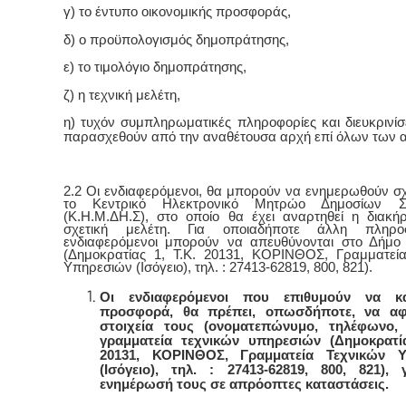
γ) το έντυπο οικονομικής προσφοράς,
δ) ο προϋπολογισμός δημοπράτησης,
ε) το τιμολόγιο δημοπράτησης,
ζ) η τεχνική μελέτη,
η) τυχόν συμπληρωματικές πληροφορίες και διευκρινίσ
παρασχεθούν από την αναθέτουσα αρχή επί όλων των
2.2 Οι ενδιαφερόμενοι, θα μπορούν να ενημερωθούν σχ
το Κεντρικό Ηλεκτρονικό Μητρώο Δημοσίων Σ
(Κ.Η.Μ.ΔΗ.Σ), στο οποίο θα έχει αναρτηθεί η διακή
σχετική μελέτη. Για οποιαδήποτε άλλη πληρο
ενδιαφερόμενοι μπορούν να απευθύνονται στο Δήμο
(Δημοκρατίας 1, Τ.Κ. 20131, ΚΟΡΙΝΘΟΣ, Γραμματεί
Υπηρεσιών (Ισόγειο), τηλ. : 27413-62819, 800, 821).
Οι ενδιαφερόμενοι που επιθυμούν να κα
προσφορά, θα πρέπει, οπωσδήποτε, να α
στοιχεία τους (ονοματεπώνυμο, τηλέφωνο,
γραμματεία τεχνικών υπηρεσιών (Δημοκρατία
20131, ΚΟΡΙΝΘΟΣ, Γραμματεία Τεχνικών 
(Ισόγειο), τηλ. : 27413-62819, 800, 821), 
ενημέρωσή τους σε απρόοπτες καταστάσεις.