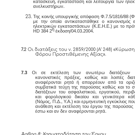
κατασκευή, εγκατάσταση και λειτουργία των ηλε
ανελκυστήρων.
Της κοινής υπουργικής απόφαση Φ.7.5/1816/88 (Φ
με την οποία αντικαταστάθηκε ο κανονισμός 
ηλεκτρικών εγκαταστάσεων (Κ.Ε.Η.Ε.) με το πρ
η
HD
384 2
έκδοση/04.03.2004.
7.2
Οι διατάξεις του ν. 2859/2000 (Α’ 248) «Κύρωσ
Φόρου Προστιθέμενης Αξίας».
7.3
Οι σε εκτέλεση των ανωτέρω διατάξεων ε
κανονιστικές πράξεις, καθώς και λοιπές δια
αναφέρονται ρητά ή απορρέουν από τα οριζ
συμβατικά τεύχη της παρούσας καθώς και το 
διατάξεων του ασφαλιστικού, εργατικού, περιβ
και φορολογικού δικαίου και γενικότερα κά
(Νόμος, Π.Δ., Υ.Α.) και ερμηνευτική εγκύκλιος που
ανάθεση και εκτέλεση του έργου της παρούσας
έστω και αν δεν αναφέρονται ρητά.
Άρθρο 8: Χρηματοδότηση του Έργου