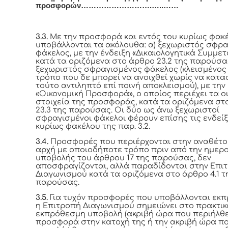
προσφορών……………………….…..……
3.3.
Με την προσφορά και εντός του κυρίως φακέ
υποβάλλονται τα ακόλουθα: α) ξεχωριστός σφρ
φάκελος, με την ένδειξη «Δικαιολογητικά Συμμετ
κατά τα οριζόμενα στο άρθρο 23.2 της παρούσας
ξεχωριστός σφραγισμένος φάκελος (κλεισμένος
τρόπο που δε μπορεί να ανοιχθεί χωρίς να κατα
τούτο αντιληπτό επί ποινή αποκλεισμού), με την
«Οικονομική Προσφορά», ο οποίος περιέχει τα ο
στοιχεία της προσφοράς, κατά τα οριζόμενα στ
23.3 της παρούσας. Οι δύο ως άνω ξεχωριστοί
σφραγισμένοι φάκελοι φέρουν επίσης τις ενδείξ
κυρίως φακέλου της παρ. 3.2.
3.4.
Προσφορές που περιέρχονται στην αναθέτ
αρχή με οποιοδήποτε τρόπο πριν από την ημερ
υποβολής του άρθρου 17 της παρούσας, δεν
αποσφραγίζονται, αλλά παραδίδονται στην Επι
Διαγωνισμού κατά τα οριζόμενα στο άρθρο 4.1 τ
παρούσας.
3.5.
Για τυχόν προσφορές που υποβάλλονται εκ
η Επιτροπή Διαγωνισμού σημειώνει στο πρακτικ
εκπρόθεσμη υποβολή (ακριβή ώρα που περιήλθε
προσφορά στην κατοχή της ή την ακριβή ώρα π