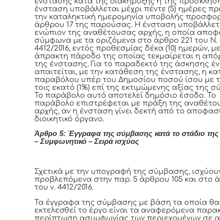
ένστασης κατά της διακήρυξης ή της πρόσκληση
ένσταση υποβάλλεται μέχρι πέντε (5) ημέρες πρ
την καταληκτική ημερομηνία υποβολής προσφο
άρθρου 17 της παρούσας. Η ένσταση υποβάλλετ
ενώπιον της αναθέτουσας αρχής, η οποία αποφ
σύμφωνα με τα οριζόμενα στο άρθρο 221 του Ν.
4412/2016, εντός προθεσμίας δέκα (10) ημερών, μ
άπρακτη πάροδο της οποίας τεκμαίρεται η από
της ένστασης. Για το παραδεκτό της άσκησης έ
απαιτείται, με την κατάθεση της ένστασης, η κ
παραβόλου υπέρ του Δημοσίου ποσού ίσου με τ
τοις εκατό (1%) επί της εκτιμώμενης αξίας της 
Το παράβολο αυτό αποτελεί δημόσιο έσοδο. Το
παράβολο επιστρέφεται με πράξη της αναθέτο
αρχής, αν η ένσταση γίνει δεκτή από το αποφασ
διοικητικό όργανο.
Άρθρο 5: Έγγραφα της σύμβασης κατά το στάδιο της
– Συμφωνητικό – Σειρά ισχύος
Σχετικά με την υπογραφή της σύμβασης, ισχύου
προβλεπόμενα στην παρ. 5 άρθρου 105 και στο 
του ν. 4412/2016.
Τα έγγραφα της σύμβασης με βάση τα οποία θα
εκτελεσθεί το έργο είναι τα αναφερόμενα παρα
περίπτωση ασυμφωνίας των περιεχομένων σε 