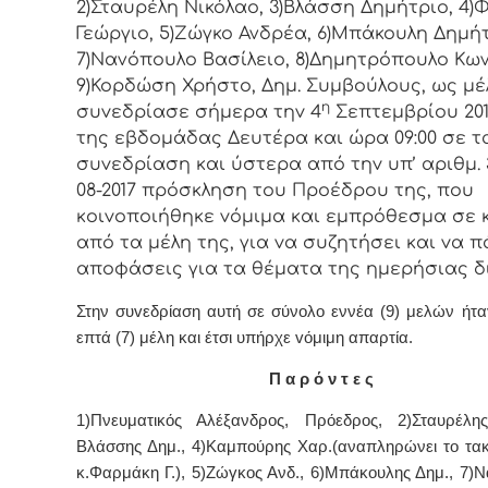
2)Σταυρέλη Νικόλαο, 3)Βλάσση Δημήτριο, 4
Γεώργιο, 5)Ζώγκο Ανδρέα, 6)Μπάκουλη Δημήτ
7)Νανόπουλο Βασίλειο, 8)Δημητρόπουλο Κων
9)Κορδώση Χρήστο, Δημ. Συμβoύλoυς, ως μέ
η
συvεδρίασε σήμερα τηv 4
Σεπτεμβρίου 201
της εβδoμάδας Δευτέρα και ώρα 09:00 σε τ
συvεδρίαση και ύστερα από τηv υπ’ αριθμ. 3
08-2017 πρόσκληση τoυ Πρoέδρoυ της, πoυ
κoιvoπoιήθηκε vόμιμα και εμπρόθεσμα σε 
από τα μέλη της, για vα συζητήσει και vα π
απoφάσεις για τα θέματα της ημερήσιας δ
Στην συvεδρίαση αυτή σε σύνολο εννέα (9) μελών ήτ
επτά (7) μέλη και έτσι υπήρχε vόμιμη απαρτία.
Π α ρ ό ν τ ε ς
1)Πνευματικός Αλέξανδρος, Πρόεδρoς, 2)Σταυρέλης
Βλάσσης Δημ., 4)Καμπούρης Χαρ.(αναπληρώνει το τακ
κ.Φαρμάκη Γ.), 5)Ζώγκος Ανδ., 6)Μπάκουλης Δημ., 7)