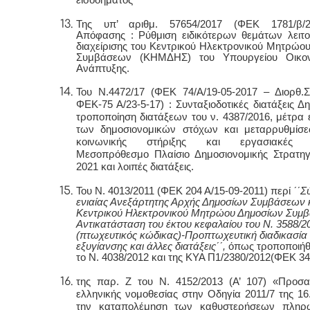
εισοδήματος
Της υπ’ αριθμ.
57654/2017 (ΦΕΚ 1781/β/23
Απόφασης :
Ρύθμιση ειδικότερων θεμάτων λειτο
διαχείρισης του Κεντρικού Ηλεκτρονικού Μητρώο
Συμβάσεων (ΚΗΜΔΗΣ) του Υπουργείου Οικον
Ανάπτυξης.
Του Ν.4472/17 (ΦΕΚ 74/Α/19-05-2017 – Διορθ.
ΦΕΚ-75 Α/23-5-17) : Συνταξιοδοτικές διατάξεις Δ
τροποποίηση διατάξεων του ν. 4387/2016, μέτρα
των δημοσιονομικών στόχων και μεταρρυθμίσε
κοινωνικής στήριξης και εργασιακές ρυ
Μεσοπρόθεσμο Πλαίσιο Δημοσιονομικής Στρατηγ
2021 και λοιπές διατάξεις.
Του Ν. 4013/2011 (ΦΕΚ 204 Α/15-09-2011) περί
΄΄Σ
ενιαίας Ανεξάρτητης Αρχής Δημοσίων Συμβάσεων 
Κεντρικού Ηλεκτρονικού Μητρώου Δημοσίων Συμ
Αντικατάσταση του έκτου κεφαλαίου του Ν. 3588/2
(πτωχευτικός κώδικας)-Προπτωχευτική διαδικασία
εξυγίανσης και άλλες διατάξεις΄΄,
όπως τροποποιήθ
το Ν. 4038/2012 και της ΚΥΑ Π1/2380/2012(ΦΕΚ 34
της παρ. Ζ του Ν. 4152/2013 (Α’ 107) «Προσ
ελληνικής νομοθεσίας στην Οδηγία 2011/7 της 16.
την καταπολέμηση των καθυστερήσεων πληρ