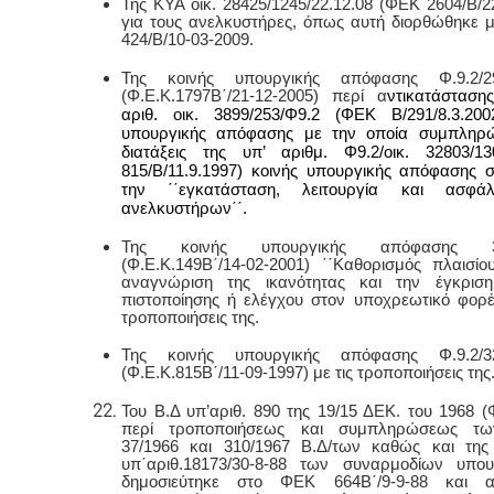
Της ΚΥΑ οικ. 28425/1245/22.12.08 (ΦΕΚ 2604/Β/2
για τους ανελκυστήρες, όπως αυτή διορθώθηκε 
424/Β/10-03-2009.
Της κοινής υπουργική
ς
απόφαση
ς
Φ.9.2/
(Φ.Ε.Κ.1797Β΄/21-12-2005) περί α
ντικατάσταση
αριθ. οικ. 3899/253/Φ9.2 (ΦΕΚ Β/291/8.3.200
υπουργικής απόφασης με την οποία συμπληρώ
διατάξεις της υπ’ αριθμ. Φ9.2/οικ. 32803/
815/B/11.9.1997) κοινής υπουργικής απόφασης σ
την ΄΄εγκατάσταση, λειτουργία και ασφά
ανελκυστήρων΄΄.
Της κοινής υπουργικής απόφασης 33
(Φ.Ε.Κ.149Β΄/14-02-2001) ΄΄Καθορισμός πλαισίο
αναγνώριση της ικανότητας και την έγκρισ
πιστοποίησης ή ελέγχου στον υποχρεωτικό φορέα
τροποποιήσεις της.
Της κοινής υπουργικής απόφασης Φ.9.2/32
(Φ.Ε.Κ.815Β΄/11-09-1997) με τις τροποποιήσεις της
Του
Β.Δ υπ’αριθ. 890 της 19/15 ΔΕΚ. του 1968 
περί τροποποιήσεως και συμπληρώσεως των
37/1966 και 310/1967 Β.Δ/των καθώς και τη
υπ΄αριθ.18173/30-8-88 των συναρμοδίων υπ
δημοσιεύτηκε στο ΦΕΚ 664Β΄/9-9-88 και 