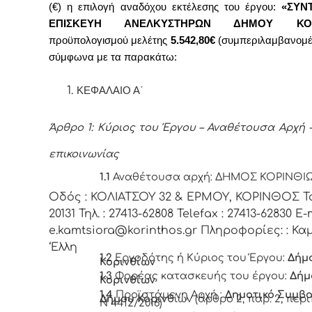
(€) η επιλογή αναδόχου εκτέλεσης του έργου:
«ΣΥΝ
ΕΠΙΣΚΕΥΗ ΑΝΕΛΚΥΣΤΗΡΩΝ ΔΗΜΟΥ ΚΟΡ
προϋπολογισμού μελέτης
5.542,80€
(συμπεριλαμβανομ
σύμφωνα με τα παρακάτω:
ΚΕΦΑΛΑΙΟ Α΄
Άρθρο 1: Κύριος του Έργου – Αναθέτουσα Αρχή -
επικοινωνίας
1.1
Αναθέτουσα αρχή: ΔΗΜΟΣ ΚΟΡΙΝΘΙ
Οδός : ΚΟΛΙΑΤΣΟΥ 32 & ΕΡΜΟΥ, ΚΟΡΙΝΘΟΣ Τα
20131 Τηλ. : 27413-62808 Telefax : 27413-62830 E-m
e.kamtsiora@korinthos.gr Πληροφορίες: : Κ
‘Ελλη
1.2
Εργοδότης ή Κύριος του Έργου:
Δήμ
Κορινθίων
1.3
Φορέας κατασκευής του έργου:
Δήμ
Κορινθίων
1.4
Προϊστάμενη Αρχή :
Δημοτικό Συμβο
Δήμου Κορινθ
ίων (άρθρο 2, παρ. 2, περι
Ν 4412/2016)