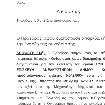
Βασ.,
Α π ό ν τ ε ς
1)
Κορδώσης Χρ.
2)Δημητρόπουλος Κων.
Ο Πρόεδρος, αφού διαπίστωσε απαρτία, κ
την έναρξη της συνεδρίασης.
η
ΑΠΟΦΑΣΗ 314
:
Ο Πρόεδρος εισηγούμενος το 19
ημερήσιας διάταξης
«Καθορισμός όρων διακήρυξης δι
διαγωνισμού για την εκτέλεση του έργου ΣΥΝ
ΕΠΙΣΚΕΥΗ ΑΝΕΛΚΥΣΤΗΡΩΝ ΔΗΜΟΥ ΚΟΡ
προϋπολογισμού μελέτης 5.542,80€
»
θέτει υπ’
Οικονομικής Επιτροπής την
υπ’ αριθμ.
62
/2017
μελέτη
συνταχθεί από την Μηχανολόγο Μηχανικό του 
Καμτσιώρα Ε. και έχει θεωρηθεί από τον Προϊστάμενο Δ
Υπηρεσιών και Πολεοδομίας του Δήμου κ.Περόγ
προτείνει δε στην Οικονομική Επιτροπή να εγκρίνει τι