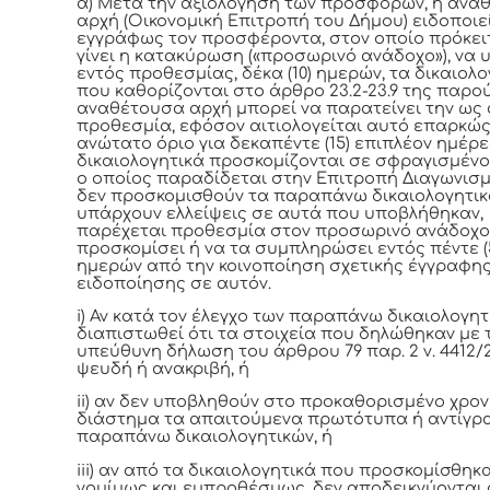
α) Μετά την αξιολόγηση των προσφορών, η ανα
αρχή (Οικονομική Επιτροπή του Δήμου) ειδοποιε
εγγράφως τον προσφέροντα, στον οποίο πρόκει
γίνει η κατακύρωση («προσωρινό ανάδοχο»), να 
εντός προθεσμίας, δέκα (10) ημερών, τα δικαιολο
που καθορίζονται στο άρθρο 23.2-23.9 της παρο
αναθέτουσα αρχή μπορεί να παρατείνει την ως
προθεσμία, εφόσον αιτιολογείται αυτό επαρκώς 
ανώτατο όριο για δεκαπέντε (15) επιπλέον ημέρε
δικαιολογητικά προσκομίζονται σε σφραγισμένο
ο οποίος παραδίδεται στην Επιτροπή Διαγωνισμ
δεν προσκομισθούν τα παραπάνω δικαιολογητικ
υπάρχουν ελλείψεις σε αυτά που υποβλήθηκαν,
παρέχεται προθεσμία στον προσωρινό ανάδοχο
προσκομίσει ή να τα συμπληρώσει εντός πέντε (
ημερών από την κοινοποίηση σχετικής έγγραφη
ειδοποίησης σε αυτόν.
i) Αν κατά τον έλεγχο των παραπάνω δικαιολογη
διαπιστωθεί ότι τα στοιχεία που δηλώθηκαν με 
υπεύθυνη δήλωση του άρθρου 79 παρ. 2 ν. 4412/2
ψευδή ή ανακριβή, ή
ii) αν δεν υποβληθούν στο προκαθορισμένο χρον
διάστημα τα απαιτούμενα πρωτότυπα ή αντίγρ
παραπάνω δικαιολογητικών, ή
iii) αν από τα δικαιολογητικά που προσκομίσθηκ
νομίμως και εμπροθέσμως, δεν αποδεικνύονται 