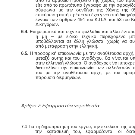
από το αρμόδιο Προξενείο της χώρας του προ
είτε από το πρωτότυπο έγγραφο με την σφραγίδα 
σύμφωνα με την συνθήκη της Χάγης της 05
επικύρωση αυτή πρέπει να έχει γίνει από δικηγό
έννοια των άρθρων 454 του Κ.Π.Δ. και 53 του Κ
Δικηγόρων.
6.4.
Ενημερωτικά και τεχνικά φυλλάδια και άλλα έντυπα 
ή μη – με ειδικό τεχνικό περιεχόμενο μ
υποβάλλονται σε άλλη γλώσσα, χωρίς να συν
από μετάφραση στην ελληνική.
6.5.
Η προφορική επικοινωνία με την αναθέτουσα αρχή,
μεταξύ αυτής και του αναδόχου, θα γίνονται υ
στην ελληνική γλώσσα. Ο ανάδοχος είναι υποχρ
διευκολύνει την επικοινωνία των αλλοδαπών
του με την αναθέτουσα αρχή, με τον ορισμ
παρουσία διερμηνέων.
Άρθρο 7: Εφαρμοστέα νομοθεσία
7.1
Για τη δημοπράτηση του έργου, την εκτέλεση της σύ
την κατασκευή του, εφαρμόζονται οι διατ