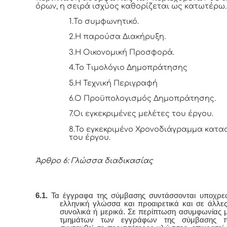
όρων, η σειρά ισχύος καθορίζεται ως κατωτέρω.
1.Το συμφωνητικό.
2.Η παρούσα Διακήρυξη.
3.Η Οικονομική Προσφορά.
4.Το Τιμολόγιο Δημοπράτησης
5.Η Τεχνική Περιγραφή
6.Ο Προϋπολογισμός Δημοπράτησης.
7.Οι εγκεκριμένες μελέτες του έργου.
8.Το εγκεκριμένο Χρονοδιάγραμμα κατα
του έργου.
Άρθρο 6: Γλώσσα διαδικασίας
6.1.
Τα έγγραφα της σύμβασης συντάσσονται υποχρε
ελληνική γλώσσα και προαιρετικά και σε άλλε
συνολικά ή μερικά. Σε περίπτωση ασυμφωνίας 
τμημάτων των εγγράφων της σύμβασης π