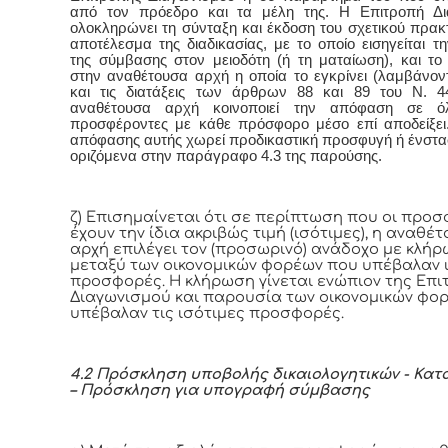
από τον πρόεδρο και τα μέλη της. Η Επιτροπή Δι
ολοκληρώνει τη σύνταξη και έκδοση του σχετικού πρακτ
αποτέλεσμα της διαδικασίας, με το οποίο εισηγείται τ
της σύμβασης στον μειοδότη (ή τη ματαίωση), και το
στην αναθέτουσα αρχή η οποία το εγκρίνει (λαμβάνο
και τις διατάξεις των άρθρων 88 και 89 του Ν. 4
αναθέτουσα αρχή κοινοποιεί την απόφαση σε ό
προσφέροντες με κάθε πρόσφορο μέσο επί αποδείξει
απόφασης αυτής χωρεί προδικαστική προσφυγή ή ένστα
οριζόμενα στην παράγραφο 4.3 της παρούσης.
ζ) Επισημαίνεται ότι σε περίπτωση που οι προ
έχουν την ίδια ακριβώς τιμή (ισότιμες), η αναθέ
αρχή επιλέγει τον (προσωρινό) ανάδοχο με κλή
μεταξύ των οικονομικών φορέων που υπέβαλαν 
προσφορές. Η κλήρωση γίνεται ενώπιον της Επ
Διαγωνισμού και παρουσία των οικονομικών φο
υπέβαλαν τις ισότιμες προσφορές.
4.2 Πρόσκληση υποβολής δικαιολογητικών - Κα
– Πρόσκληση για υπογραφή σύμβασης