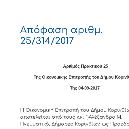
Απόφαση αριθμ.
25/314/2017
Αριθμός Πρακτικού 25
Της Οικονομικής Επιτρoπής τoυ Δήμoυ Κoριv
Της 04-09-2017
Η Οικονομική Επιτρoπή τoυ Δήμoυ Κoριvθίω
απoτελείται από τoυς κ.κ.: 1)Αλέξανδρο Μ.
Πνευματικό, Δήμαρχo Κoριvθίωv, ως Πρόεδρ