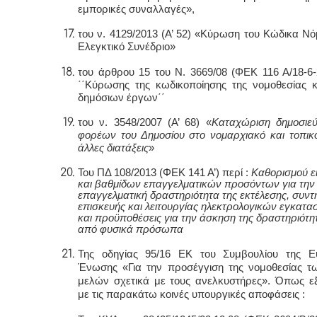
εμπορικές συναλλαγές»,
του ν. 4129/2013 (Α’ 52) «Κύρωση του Κώδικα Νό
Ελεγκτικό Συνέδριο»
του άρθρου 15 του N. 3669/08 (ΦΕΚ 116 Α/18-6-
΄΄Κύρωσης της κωδικοποίησης της νομοθεσίας 
δημόσιων έργων΄΄
του ν. 3548/2007 (Α’ 68) «
Καταχώριση δημοσιε
φορέων του Δημοσίου στο νομαρχιακό και τοπικ
άλλες διατάξεις
»
Του ΠΔ 108/2013 (ΦΕΚ 141 Α’) περί :
Καθορισμού ε
και βαθμίδων επαγγελματικών προσόντων για την
επαγγελματική δραστηριότητα της εκτέλεσης, συντ
επισκευής και λειτουργίας ηλεκτρολογικών εγκατ
και προϋποθέσεις για την άσκηση της δραστηριότη
από φυσικά πρόσωπα
Της οδηγία
ς
95/16 ΕΚ του Συμβουλίου της Ε
Ένωσης «Για την προσέγγιση της νομοθεσίας 
μελών σχετικά με τους ανελκυστήρες». Όπως εξε
με τις παρακάτω κοινές υπουργικές αποφάσεις :