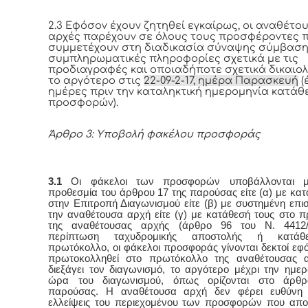
2.3 Εφόσον έχουν ζητηθεί εγκαίρως, οι αναθέτο
αρχές παρέχουν σε όλους τους προσφέροντες 
συμμετέχουν στη διαδικασία σύναψης σύμβασ
συμπληρωματικές πληροφορίες σχετικά με τις
προδιαγραφές και οποιαδήποτε σχετικά δικαιολ
το αργότερο στις
22-09-2-17,
ημέρα Παρασκευή
(
ημέρες πριν την καταληκτική ημερομηνία κατάθ
προσφορών).
Άρθρο 3: Υποβολή φακέλου προσφοράς
3.1
Οι φάκελοι των προσφορών υποβάλλονται μ
προθεσμία του άρθρου 17 της παρούσας είτε (α) με κατ
στην Επιτροπή Διαγωνισμού είτε (β) με συστημένη επι
την αναθέτουσα αρχή είτε (γ) με κατάθεσή τους στο 
της αναθέτουσας αρχής (άρθρο 96 του Ν. 4412/
περίπτωση ταχυδρομικής αποστολής ή κατάθ
πρωτόκολλο, οι φάκελοι προσφοράς γίνονται δεκτοί εφ
πρωτοκολληθεί στο πρωτόκολλο της αναθέτουσας 
διεξάγει τον διαγωνισμό, το αργότερο μέχρι την ημερ
ώρα του διαγωνισμού, όπως ορίζονται στο άρθ
παρούσας. Η αναθέτουσα αρχή δεν φέρει ευθύνη 
ελλείψεις του περιεχομένου των προσφορών που απο