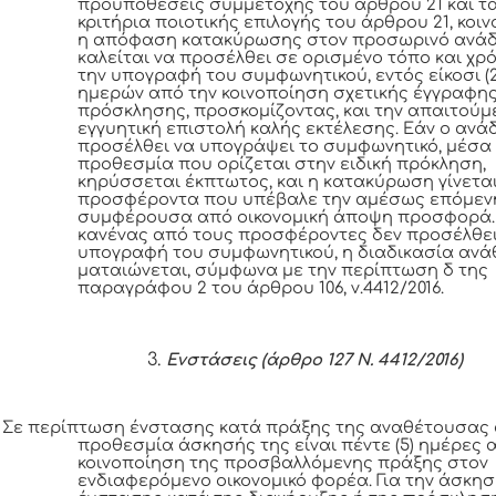
προϋποθέσεις συμμετοχής του άρθρου 21 και τ
κριτήρια ποιοτικής επιλογής του άρθρου 21, κοιν
η απόφαση κατακύρωσης στον προσωρινό ανάδ
καλείται να προσέλθει σε ορισμένο τόπο και χρό
την υπογραφή του συμφωνητικού, εντός είκοσι (2
ημερών από την κοινοποίηση σχετικής έγγραφης
πρόσκλησης, προσκομίζοντας, και την απαιτούμ
εγγυητική επιστολή καλής εκτέλεσης. Εάν ο ανά
προσέλθει να υπογράψει το συμφωνητικό, μέσα
προθεσμία που ορίζεται στην ειδική πρόκληση,
κηρύσσεται έκπτωτος, και η κατακύρωση γίνετα
προσφέροντα που υπέβαλε την αμέσως επόμεν
συμφέρουσα από οικονομική άποψη προσφορά.
κανένας από τους προσφέροντες δεν προσέλθει 
υπογραφή του συμφωνητικού, η διαδικασία αν
ματαιώνεται, σύμφωνα με την περίπτωση δ της
παραγράφου 2 του άρθρου 106, ν.4412/2016.
Ενστάσεις (άρθρο 127 Ν. 4412/2016)
Σε περίπτωση ένστασης κατά πράξης της αναθέτουσας 
προθεσμία άσκησής της είναι πέντε (5) ημέρες 
κοινοποίηση της προσβαλλόμενης πράξης στον
ενδιαφερόμενο οικονομικό φορέα. Για την άσκη