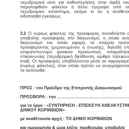
ταχυδρομικά ούτε για καθυστερήσεις στην άφιξή το
παραληφθούν φάκελοι ή άλλα έγγραφα από οπο
ταχυδρομικό κατάστημα, ακόμα κι αν η αναθέτ
ειδοποιηθεί εγκαίρως.
3.2
Ο κυρίως φάκελος της προσφοράς συνοδεύεται α
υποβολής προσφοράς στο διαγωνισμό, η οποία ανα
διαγωνισμό τον οποίο αφορά, τα στοιχεία ταυτό
προσφέροντος (μεμονωμένου ή ένωσης), δηλαδή επ
ονοματεπώνυμο φυσικού προσώπου), απαραίτητα
επικοινωνίας (ταχυδρομική διεύθυνση, αριθμό τηλεφώνο
mail). Οι προσφορές υποβάλλονται μέσα σε σφραγισμ
(κυρίως φάκελος), στον οποίο πρέπει να αναγράφοντα
τα ακόλουθα:
ΠΡΟΣ : τον Πρόεδρο της Επιτροπής Διαγωνισμού
ΠΡΟΣΦΟΡΑ : του ………….………………………………
για το έργο : «ΣΥΝΤΗΡΗΣΗ - ΕΠΙΣΚΕΥΗ ΑΝΕΛΚΥΣΤ
ΔΗΜΟΥ ΚΟΡΙΝΘΙΩΝ»
με αναθέτουσα αρχή : ΤΟ ΔΗΜΟ ΚΟΡΙΝΘΙΩΝ
και ημερομηνία & ώρα λήξης προθεσμίας υποβολής