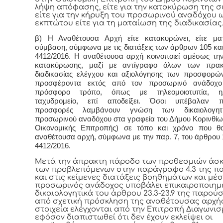
λήψη απόφασης, είτε για την κατακύρωση της 
είτε για την κήρυξη του προσωρινού αναδόχου 
εκπτώτου είτε για τη ματαίωση της διαδικασίας
β) Η Αναθέτουσα Αρχή είτε κατακυρώνει, είτε ματ
σύμβαση, σύμφωνα με τις διατάξεις των άρθρων 105 και
4412/2016. Η αναθέτουσα αρχή κοινοποιεί αμέσως τ
κατακύρωσης, μαζί με αντίγραφο όλων των πρακ
διαδικασίας ελέγχου και αξιολόγησης των προσφορώ
προσφέροντα εκτός από τον προσωρινό ανάδοχ
πρόσφορο τρόπο, όπως με τηλεομοιοτυπία, ηλ
ταχυδρομείο, επί αποδείξει. Όσοι υπέβαλαν π
προσφορές λαμβάνουν γνώση των δικαιολογητ
προσωρινού αναδόχου στα γραφεία του Δήμου Κορινθίω
Οικονομικής Επιτροπής) σε τόπο και χρόνο που θα
αναθέτουσα αρχή, σύμφωνα με την παρ. 7, του άρθρου 1
4412/2016
.
Μετά την άπρακτη πάροδο των προθεσμιών άσ
των προβλεπόμενων στην παράγραφο 4.3 της 
και στις κείμενες διατάξεις βοηθημάτων και μέ
προσωρινός ανάδοχος υποβάλει επικαιροποιημ
δικαιολογητικά του άρθρου 23.3-23.9 της παρού
από σχετική πρόσκληση της αναθέτουσας αρχής
στοιχεία ελέγχονται από την Επιτροπή Διαγωνισ
εφόσον διαπιστωθεί ότι δεν έχουν εκλείψει οι