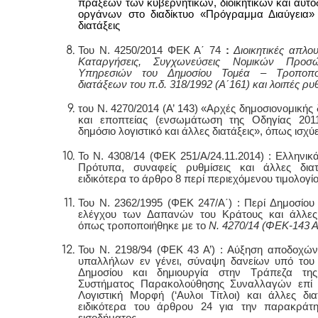
πράξεων των κυβερνητικών, διοικητικών και αυτοδ
οργάνων στο διαδίκτυο «Πρόγραμμα Διαύγεια»
διατάξεις
To
υ N. 4250/2014 ΦΕΚ Α΄ 74
:
Διοικητικές απλο
Καταργήσεις, Συγχωνεύσεις Νομικών Προ
Υπηρεσιών του Δημοσίου Τομέα – Τροποπ
διατάξεων του π.δ. 318/1992 (Α΄161) και λοιπές ρυθ
του Ν. 4270/2014 (Α’ 143) «Αρχές δημοσιονομικής 
και εποπτείας (ενσωμάτωση της Οδηγίας 2011
δημόσιο λογιστικό και άλλες διατάξεις», όπως ισχύε
Το Ν. 4308/14 (ΦΕΚ 251/Α/24.11.2014) : Eλληνικά
Πρότυπα, συναφείς ρυθμίσεις και άλλες διατ
ειδικότερα το
άρθρο 8 περί περιεχόμενου τιμολογί
Του Ν. 2362/1995 (ΦΕΚ 247/Α΄) : Περί Δημοσίου 
ελέγχου των Δαπανών του Κράτους και άλλες 
όπως τροποποιήθηκε με το
Ν. 4270/14 (ΦΕΚ-143 Α
Του Ν. 2198/94 (ΦΕΚ 43 Α’) : Αύξηση αποδοχώ
υπαλλήλων εν γένει, σύναψη δανείων υπό του
Δημοσίου και δημιουργία στην Τράπεζα τη
Συστήματος Παρακολούθησης Συναλλαγών επί 
Λογιστική Μορφή (‘Αυλοι Τίτλοι) και άλλες διατ
ειδικότερα του άρθρου 24 για την παρακράτ