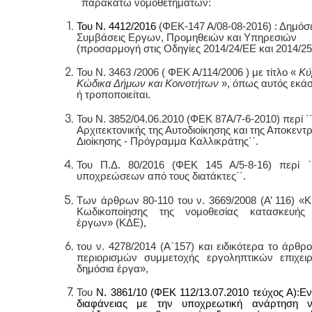
παρακάτω νομοθετημάτων:
Του Ν. 4412/2016
(ΦΕΚ-147 Α/08-08-2016) : Δημόσι
Συμβάσεις Εργων, Προμηθειών και Υπηρεσιών
(προσαρμογή στις Οδηγίες 2014/24/ΕΕ και 2014/2
Του Ν. 3463 /2006 ( ΦΕΚ Α/114/2006 ) με τίτλο «
Κύ
Κώδικα Δήμων και Κοινοτήτων
»,
όπως αυτός εκάστ
ή τροποποιείται.
Του N. 3852/04.06.2010 (ΦΕΚ 87Α/7-6-2010) περί ΄
Αρχιτεκτονικής της Αυτοδιοίκησης και της Αποκεν
Διοίκησης - Πρόγραμμα Καλλικράτης΄΄.
Του Π.Δ. 80/2016 (ΦΕΚ 145 Α/5-8-16) περί ΄
υποχρεώσεων από τους διατάκτες΄΄.
Των άρθρων 80-110 του ν. 3669/2008 (Α’ 116) «
Κωδικοποίησης της νομοθεσίας κατασκευής
έργων» (ΚΔΕ),
του ν. 4278/2014 (Α΄157) και ειδικότερα το άρθρ
περιορισμών συμμετοχής εργοληπτικών επιχει
δημόσια έργα»,
Του
N. 3861/10 (ΦΕΚ 112/13.07.2010 τεύχος Α):Εν
διαφάνειας με την υποχρεωτική ανάρτηση 