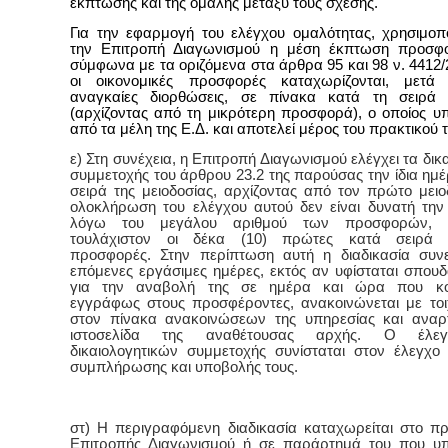
έκπτωσης και της ομαλής μεταξύ τους σχέσης.
Για την εφαρμογή του ελέγχου ομαλότητας, χρησιμοπο
την Επιτροπή Διαγωνισμού η μέση έκπτωση προσφο
σύμφωνα με τα οριζόμενα στα άρθρα 95 και 98 ν. 4412/
οι οικονομικές προσφορές καταχωρίζονται, μετά 
αναγκαίες διορθώσεις, σε πίνακα κατά τη σειρά μ
(αρχίζοντας από τη μικρότερη προσφορά), ο οποίος υ
από τα μέλη της Ε.Δ. και αποτελεί μέρος του πρακτικού τ
ε) Στη συνέχεια, η Επιτροπή Διαγωνισμού ελέγχει τα δικ
συμμετοχής του άρθρου 23.2 της παρούσας την ίδια ημέ
σειρά της μειοδοσίας, αρχίζοντας από τον πρώτο μειο
ολοκλήρωση του ελέγχου αυτού δεν είναι δυνατή την 
λόγω του μεγάλου αριθμού των προσφορών, ελ
τουλάχιστον οι δέκα (10) πρώτες κατά σειρά μ
προσφορές. Στην περίπτωση αυτή η διαδικασία συνεχ
επόμενες εργάσιμες ημέρες, εκτός αν υφίσταται σπουδ
για την αναβολή της σε ημέρα και ώρα που κοιν
εγγράφως στους προσφέροντες, ανακοινώνεται με το
στον πίνακα ανακοινώσεων της υπηρεσίας και αναρ
ιστοσελίδα της αναθέτουσας αρχής. Ο έλε
δικαιολογητικών συμμετοχής συνίσταται στον έλεγχο
συμπλήρωσης και υποβολής τους.
στ) Η περιγραφόμενη διαδικασία καταχωρείται στο πρ
Επιτροπής Διαγωνισμού ή σε παράρτημά του που υπ