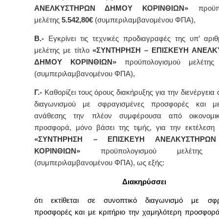
ΑΝΕΛΚΥΣΤΗΡΩΝ ΔΗΜΟΥ ΚΟΡΙΝΘΙΩΝ
»
προϋπ
μελέτης
5.542,80€
(συμπεριλαμβανομένου ΦΠΑ),
Β.-
Εγκρίνει τις τεχνικές προδιαγραφές της υπ’ αρι
μελέτης με τίτλο
«ΣΥΝΤΗΡΗΣΗ – ΕΠΙΣΚΕΥΗ ΑΝΕΛ
ΔΗΜΟΥ ΚΟΡΙΝΘΙΩΝ
»
προϋπολογισμού μελέτη
(συμπεριλαμβανομένου ΦΠΑ),
Γ.-
Καθορίζει τους όρους διακήρυξης για την διενέργεια
διαγωνισμού με σφραγισμένες προσφορές και με
ανάθεσης την πλέον συμφέρουσα από οικονομι
προσφορά, μόνο βάσει της τιμής, για την εκτέλεση
«ΣΥΝΤΗΡΗΣΗ – ΕΠΙΣΚΕΥΗ ΑΝΕΛΚΥΣΤΗΡΩ
ΚΟΡΙΝΘΙΩΝ
»
προϋπολογισμού μελέτη
(συμπεριλαμβανομένου ΦΠΑ),
ως εξής:
Διακηρύσσει
ότι εκτίθεται σε συνοπτικό διαγωνισμό με σφρ
προσφορές και με κριτήριο την χαμηλότερη προσφο