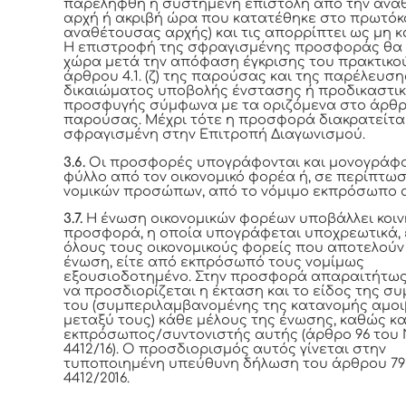
παρελήφθη η συστημένη επιστολή από την ανα
αρχή ή ακριβή ώρα που κατατέθηκε στο πρωτόκ
αναθέτουσας αρχής) και τις απορρίπτει ως μη κ
Η επιστροφή της σφραγισμένης προσφοράς θα 
χώρα μετά την απόφαση έγκρισης του πρακτικο
άρθρου 4.1. (ζ) της παρούσας και της παρέλευση
δικαιώματος υποβολής ένστασης ή προδικαστι
προσφυγής σύμφωνα με τα οριζόμενα στο άρθρο
παρούσας. Μέχρι τότε η προσφορά διακρατείτα
σφραγισμένη στην Επιτροπή Διαγωνισμού.
3.6.
Οι προσφορές υπογράφονται και μονογράφο
φύλλο από τον οικονομικό φορέα ή, σε περίπτω
νομικών προσώπων, από το νόμιμο εκπρόσωπο 
3.7.
Η ένωση οικονομικών φορέων υποβάλλει κοιν
προσφορά, η οποία υπογράφεται υποχρεωτικά, 
όλους τους οικονομικούς φορείς που αποτελούν
ένωση, είτε από εκπρόσωπό τους νομίμως
εξουσιοδοτημένο. Στην προσφορά απαραιτήτως
να προσδιορίζεται η έκταση και το είδος της σ
του (συμπεριλαμβανομένης της κατανομής αμο
μεταξύ τους) κάθε μέλους της ένωσης, καθώς κα
εκπρόσωπος/συντονιστής αυτής (άρθρο 96 του 
4412/16). Ο προσδιορισμός αυτός γίνεται στην
τυποποιημένη υπεύθυνη δήλωση του άρθρου 79 π
4412/2016.