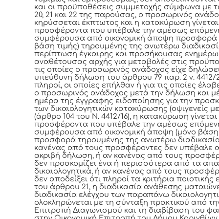
και οι προϋποθέσεις συμμετοχής σύμφωνα με 
20, 21 και 22 της παρούσας, ο προσωρινός ανάδ
κηρύσσεται έκπτωτος και η κατακύρωση γίνεται
προσφέροντα που υπέβαλε την αμέσως επόμεν
συμφέρουσα από οικονομική άποψη προσφορά 
βάση τιμής) τηρουμένης της ανωτέρω διαδικασί
περίπτωση έγκαιρης και προσήκουσας ενημέρω
αναθέτουσας αρχής για μεταβολές στις προϋπ
τις οποίες ο προσωρινός ανάδοχος είχε δηλώσει
υπεύθυνη δήλωση του άρθρου 79 παρ. 2 ν. 4412/2
πληροί, οι οποίες επήλθαν ή για τις οποίες έλα
ο προσωρινός ανάδοχος μετά την δήλωση και μέ
ημέρα της έγγραφης ειδοποίησης για την προσ
των δικαιολογητικών κατακύρωσης (οψιγενείς μ
(άρθρο 104 του Ν. 4412/16), η κατακύρωση γίνεται
προσφέροντα που υπέβαλε την αμέσως επόμεν
συμφέρουσα από οικονομική άποψη (μόνο βάση 
προσφορά τηρουμένης της ανωτέρω διαδικασία
κανένας από τους προσφέροντες δεν υπέβαλε 
ακριβή δήλωση, ή αν κανένας από τους προσφέ
δεν προσκομίζει ένα ή περισσότερα από τα απ
δικαιολογητικά, ή αν κανένας από τους προσφέ
δεν αποδείξει ότι πληροί τα κριτήρια ποιοτικής 
του άρθρου 21, η διαδικασία ανάθεσης ματαιώνε
διαδικασία ελέγχου των παραπάνω δικαιολογητ
ολοκληρώνεται με τη σύνταξη πρακτικού από τη
Επιτροπή Διαγωνισμού και τη διαβίβαση του φ
στην Οικονομική Επιτροπή του Δήμου Κορινθίων 