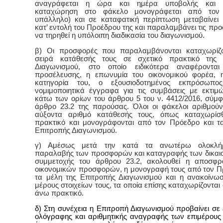
αναγράφεται η ώρα και ημέρα υποβολής και η
καταχώρηση στο φάκελο μονογράφεται από τον
υπάλληλο) και σε καταφατική περίπτωση μεταβαίνει 
κατ’ εντολή του Προέδρου της και παραλαμβάνει τις πρ
να τηρηθεί η υπόλοιπη διαδικασία του διαγωνισμού.
β) Οι προσφορές που παραλαμβάνονται καταχωρίζο
σειρά κατάθεσής τους σε σχετικό πρακτικό της 
Διαγωνισμού, στο οποίο ειδικότερα αναφέροντα
προσέλευσης, η επωνυμία του οικονομικού φορέα, 
κατηγορία του, ο εξουσιοδοτημένος εκπρόσωπο
νομιμοποιητικά έγγραφα για τις συμβάσεις με εκτιμ
κάτω των ορίων του άρθρου 5 του ν. 4412/2016, σύμ
άρθρο 23.2 της παρούσας. Όλοι οι φάκελοι αριθμούν
αύξοντα αριθμό κατάθεσής τους, όπως καταχωρίσ
πρακτικό και μονογράφονται από τον Πρόεδρο και τ
Επιτροπής Διαγωνισμού.
γ) Αμέσως μετά την κατά τα ανωτέρω ολοκλή
παραλαβής των προσφορών και καταγραφής των δικαι
συμμετοχής του άρθρου 23.2, ακολουθεί η αποσφρ
οικονομικών προσφορών, η μονογραφή τους από τον Π
τα μέλη της Επιτροπής Διαγωνισμού και η ανακοίνω
μέρους στοιχείων τους, τα οποία επίσης καταχωρίζονται 
άνω πρακτικό.
δ) Στη συνέχεια η Επιτροπή Διαγωνισμού προβαίνει σε 
ολόγραφης και αριθμητικής αναγραφής των επιμέρου