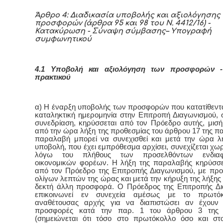
Άρθρο 4: Διαδικασία υποβολής και αξιολόγησης
προσφορών (άρθρα 95 και 98 του Ν. 4412/16) -
Κατακύρωση - Σύναψη σύμβασης– Υπογραφή
συμφωνητικού
4.1 Υποβολή και αξιολόγηση των προσφορών -
πρακτικού
α) Η έναρξη υποβολής των προσφορών που κατατίθεντα
καταληκτική ημερομηνία στην Επιτροπή Διαγωνισμού, 
συνεδρίαση, κηρύσσεται από τον Πρόεδρο αυτής, μισ
από την ώρα λήξη της προθεσμίας του άρθρου 17 της π
παραλαβή μπορεί να συνεχισθεί και μετά την ώρα λ
υποβολή, που έχει εμπρόθεσμα αρχίσει, συνεχίζεται χω
λόγω του πλήθους των προσελθόντων ενδιαφ
οικονομικών φορέων. Η λήξη της παραλαβής κηρύσσε
από τον Πρόεδρο της Επιτροπής Διαγωνισμού, με προ
ολίγων λεπτών της ώρας και μετά την κήρυξη της λήξης 
δεκτή άλλη προσφορά. Ο Πρόεδρος της Επιτροπής Δ
επικοινωνεί εν συνεχεία αμέσως με το πρωτό
αναθέτουσας αρχής για να διαπιστώσει αν έχουν 
προσφορές κατά την παρ. 1 του άρθρου 3 της
(σημειώνεται ότι τόσο στο πρωτόκολλο όσο και στ