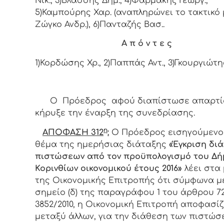
Νικ., 3)Βλάσσης Δημ., 4)Φαρμάκης Γεωργ.,
5)Καμπούρης Χαρ. (αναπληρώνει το τακτικό
Ζώγκο Ανδρ.), 6)Πανταζής Βασ..
Α π ό ν τ ε ς
1)Κορδώσης Χρ., 2)Παππάς Αντ., 3)Γκουργιώτης
Ο Πρόεδρος αφού διαπίστωσε απαρτί
κήρυξε την έναρξη της συνεδρίασης.
η
ΑΠΟΦΑΣΗ 312
:
Ο
Πρόεδρος
εισηγούμενος
θέμα της ημερήσιας διάταξης
«
Έγκριση δι
πιστώσεων από τον προϋπολογισμό του Δ
Κορινθίων οικονομικού έτους 2016»
λέει στα
της Οικονομικής Επιτροπής ότι σύμφωνα μ
σημείο (δ) της παραγράφου 1 του άρθρου 72
3852/2010, η Οικονομική Επιτροπή αποφασίζ
μεταξύ άλλων, για την διάθεση των πιστώσ