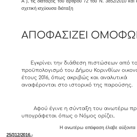
Α΄), τις διατάξεις του άρθρου 72 του Ν. 3852/2010 και
σχετική ισχύουσα διάταξη
ΑΠΟΦΑΣΙΖΕΙ ΟΜΟΦΩ
Εγκρίνει την διάθεση πιστώσεων από τ
προϋπολογισμό του Δήμου Κορινθίων οικον
έτους 2016, όπως ακριβώς και αναλυτικά
αναφέρονται στο ιστορικό της παρούσης.
Αφoύ έγιvε η σύvταξη τoυ αvωτέρω πρ
υπoγράφεται όπως o Νόμoς oρίζει.
Η αvωτέρω απόφαση έλαβε αύξοντα αρ
25/312/2016.-