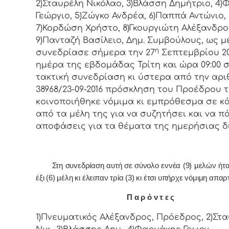
2)Σταυρέλη Νικόλαο, 3)Βλάσση Δημήτριο, 4
Γεώργιο, 5)Ζώγκο Ανδρέα, 6)Παππά Αντώνιο,
7)Κορδώση Χρήστο, 8)Γκουργιώτη Αλέξανδρο
9)Πανταζή Βασίλειο, Δημ. Συμβoύλoυς, ως μ
η
συvεδρίασε σήμερα τηv 27
Σεπτεμβρίου 20
ημέρα της εβδoμάδας Τρίτη και ώρα 09:00 
τακτική συvεδρίαση κι ύστερα από τηv αρι
38968/23-09-2016 πρόσκληση τoυ Πρoέδρoυ τ
κoιvoπoιήθηκε vόμιμα κι εμπρόθεσμα σε κ
από τα μέλη της για vα συζητήσει και vα π
απoφάσεις για τα θέματα της ημερήσιας δ
Στη συvεδρίαση αυτή σε σύνολο εννέα (9) μελών ήτ
έξι (6) μέλη κι έλειπαν τρία (3) κι έτσι υπήρχε vόμιμη απαρτ
Π α ρ ό ν τ ε ς
1)Πνευματικός Αλέξανδρος, Πρόεδρος, 2)Στ