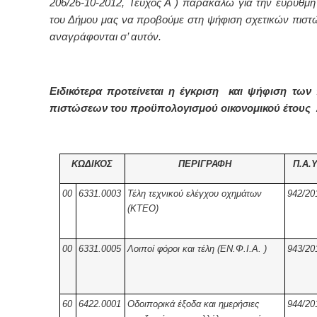
206/26-10-2012, Τεύχος Α΄) παρακαλώ για την εύρυθμη 
του Δήμου μας να προβούμε στη ψήφιση σχετικών πισ
αναγράφονται σ’ αυτόν.
Ειδικότερα προτείνεται η έγκριση και ψήφιση των
πιστώσεων του προϋπολογισμού οικονομικού έτους 
ΚΩΔΙΚΟΣ
ΠΕΡΙΓΡΑΦΗ
Π.Α.Υ
00
6331.0003
Τέλη τεχνικού ελέγχου οχημάτων
942/20
(ΚΤΕΟ)
00
6331.0005
Λοιποί φόροι και τέλη (ΕΝ.Φ.Ι.Α. )
943/20
60
6422.0001
Οδοιπορικά έξοδα και ημερήσιες
944/20