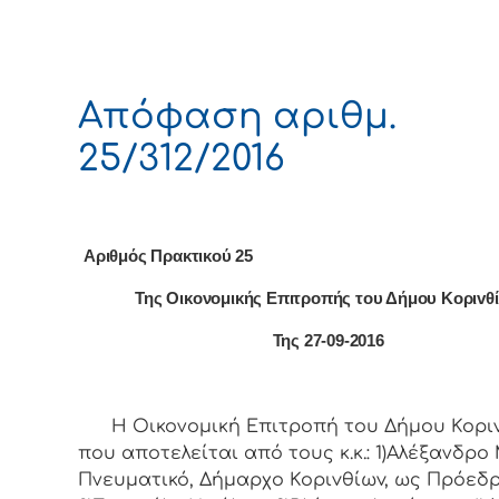
Απόφαση αριθμ.
25/312/2016
Αριθμός Πρακτικού 25
Της Οικονομικής Επιτρoπής τoυ Δήμoυ Κoριvθ
Της 27-09-2016
Η Οικονομική Επιτρoπή τoυ Δήμoυ Κoριv
πoυ απoτελείται από τoυς κ.κ.: 1)Αλέξανδρο 
Πνευματικό, Δήμαρχo Κoριvθίωv, ως Πρόεδρ