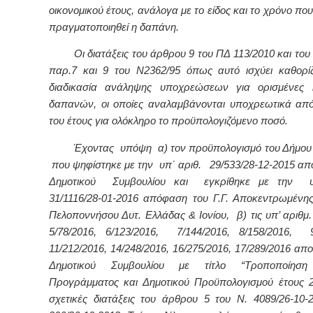
οικονομικού έτους, ανάλογα με το είδος και το χρόνο πο
πραγματοποιηθεί η δαπάνη.
Οι διατάξεις του άρθρου 9 του ΠΔ 113/2010 και του
παρ.7 και 9 του Ν2362/95 όπως αυτό ισχύει καθορίζ
διαδικασία ανάληψης υποχρεώσεων για ορισμένες κ
δαπανών, οι οποίες αναλαμβάνονται υποχρεωτικά απ
του έτους για ολόκληρο το προϋπολογιζόμενο ποσό.
Έχοντας υπόψη α)
τον προϋπολογισμό του Δήμου
που ψηφίστηκε με την
υπ΄ αριθ.
29/533/28-12-2015
απ
Δημοτικού Συμβουλίου και εγκρίθηκε με την υ
31/1116/28-01-2016 απόφαση του Γ.Γ. Αποκεντρωμένης
Πελοποννήσου Δυτ. Ελλάδας & Ιονίου, β) τις υπ’ αριθμ.
5/78/2016, 6/123/2016, 7/144/2016, 8/158/2016, 9
11/212/2016, 14/248/2016, 16/275/2016, 17/289/2016 απ
Δημοτικού Συμβουλίου με τίτλο “Τροποποίηση
Προγράμματος και Δημοτικού Προϋπολογισμού έτους 20
σχετικές διατάξεις του άρθρου 5 του Ν. 4089/26-10