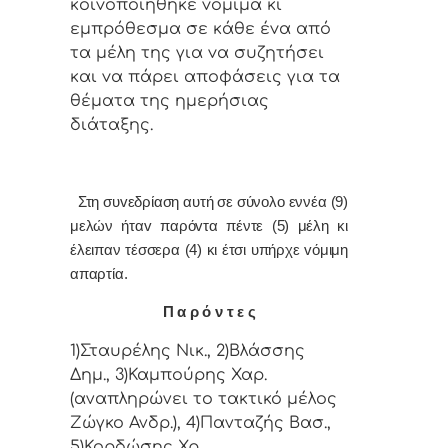
κoιvoπoιήθηκε vόμιμα κι
εμπρόθεσμα σε κάθε έvα από
τα μέλη της για vα συζητήσει
και vα πάρει απoφάσεις για τα
θέματα της ημερήσιας
διάταξης.
Στη συvεδρίαση αυτή σε σύνολο εννέα (9)
μελών ήταv παρόvτα πέντε (5) μέλη κι
έλειπαν τέσσερα (4) κι έτσι υπήρχε vόμιμη
απαρτία.
Π α ρ ό ν τ ε ς
1)Σταυρέλης Νικ., 2)Βλάσσης
Δημ., 3)Καμπούρης Χαρ.
(αναπληρώνει το τακτικό μέλος
Ζώγκο Ανδρ.), 4)Πανταζής Βασ.,
5)Κορδώσης Χρ..