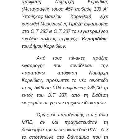
απόφαση Νομάρχη Κορινθίας
(Μεταγραφή: τόμος 457 αριθμός 133 Α΄
Υποθηκοφυλακείου Κορίνθου) είχε
κυρωθεί Μεμονωμένη Πράξη Εφαρμογής
στα Ο.Τ 385 & Ο.Τ 387 του εγκεκριμένου
σχεδίου πόλεως περιοχής “
Κεραμιδάκι
"
του Δήμου Κορινθίων.
Από τους πίνακες πράξης
εφαρμογής που συνόδευαν την
παραπάνω απόφαση Νομάρχη
Κορινθίας, προέκυπτε το νέο οικόπεδο
προς διάθεση 01Ν επιφάνειας 288,00 τμ
εντός του Ο.Τ 387, από τη διάθεση
εισφορών σε γη των αρχικών ιδιοκτητών.
Όμως εκ παραδρομής η ως άνω
ΜΠΕ, αν και πραγματευόταν τη
δημιουργία του νέου οικοπέδου 01Ν, δεν
το αποτύπωνε στο διάγραμμα που τη