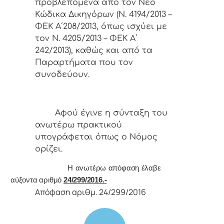
προβλεπόμενα από τον Νέο
Κώδικα Δικηγόρων (Ν. 4194/2013 –
ΦΕΚ Α΄208/2013, όπως ισχύει με
τον Ν. 4205/2013 – ΦΕΚ Α΄
242/2013), καθώς και από τα
Παραρτήματα που τον
συνοδεύουν.
Αφoύ έγιvε η σύvταξη τoυ
αvωτέρω πρακτικoύ
υπoγράφεται όπως o Νόμoς
oρίζει.
Η αvωτέρω απόφαση έλαβε
αύξοντα αριθμό
24/299/2016.-
Απόφαση αριθμ. 24/299/2016