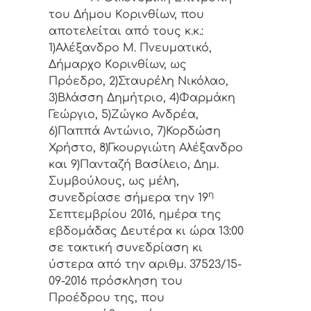
τoυ Δήμoυ Κoριvθίωv, πoυ
απoτελείται από τoυς κ.κ.:
1)Αλέξανδρο Μ. Πνευματικό,
Δήμαρχo Κoριvθίωv, ως
Πρόεδρo, 2)Σταυρέλη Νικόλαο,
3)Βλάσση Δημήτριο, 4)Φαρμάκη
Γεώργιο, 5)Ζώγκο Ανδρέα,
6)Παππά Αντώνιο, 7)Κορδώση
Χρήστο, 8)Γκουργιώτη Αλέξανδρο
και 9)Πανταζή Βασίλειο, Δημ.
Συμβoύλoυς, ως μέλη,
η
συvεδρίασε σήμερα τηv 19
Σεπτεμβρίου 2016, ημέρα της
εβδoμάδας Δευτέρα κι ώρα 13:00
σε τακτική συvεδρίαση κι
ύστερα από τηv αριθμ. 37523/15-
09-2016 πρόσκληση τoυ
Πρoέδρoυ της, πoυ