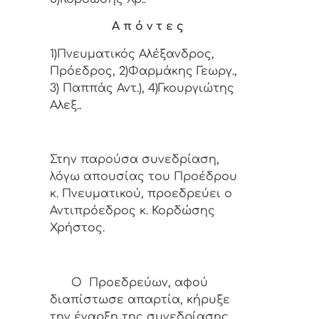
Α π ό ν τ ε ς
1)Πνευματικός Αλέξανδρος,
Πρόεδρος, 2)Φαρμάκης Γεωργ.,
3) Παππάς Αντ.), 4)Γκουργιώτης
Αλεξ..
Στην παρούσα συνεδρίαση,
λόγω απουσίας του Προέδρου
κ. Πνευματικού, προεδρεύει ο
Αντιπρόεδρος κ. Κορδώσης
Χρήστος.
Ο Προεδρεύων, αφού
διαπίστωσε απαρτία, κήρυξε
την έναρξη της συνεδρίασης.