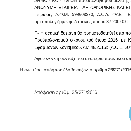
ΔΗΜΟΥ ΚΟΡΙΝΘΙΩΝ προϋπολογισμού μελέτης 
ΑΝΩΝΥΜΗ ΕΤΑΙΡΕΙΑ ΠΛΗΡΟΦΟΡΙΚΗΣ ΚΑΙ ΕΠΙΚΟ
Πειραιάς,
Α
.Φ.Μ. 999608870, Δ.Ο.Υ. ΦΑΕ Π
προϋπολογιζόμενης δαπάνης ποσού
37.200,00€.
Γ.-
Η σχετική δαπάνη θα χρηματοδοτηθεί από πό
Προϋπολογισμού οικονομικού έτους 20
16, με Κ
Εφαρμογών λογισμικού, ΑΜ 48/2016» (Α.Ο.Ε. 20/
Αφoύ έγιvε η σύvταξη τoυ αvωτέρω πρακτικoύ υπ
Η αvωτέρω απόφαση έλαβε αύξοντα αριθμό
23/271/2016
Απόφαση αριθμ. 23/271/2016