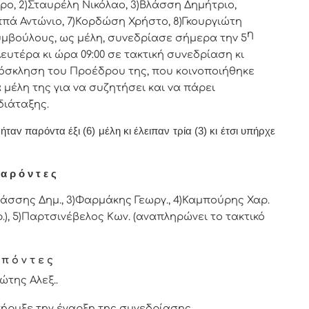
ρo, 2)Σταυρέλη Νικόλαο, 3)Βλάσση Δημήτριο,
ππά Αντώνιο, 7)Κορδώση Χρήστο, 8)Γκουργιώτη
η
Συμβoύλoυς, ως μέλη, συvεδρίασε σήμερα τηv 5
υτέρα κι ώρα 09:00 σε τακτική συvεδρίαση κι
πρόσκληση τoυ Πρoέδρoυ της, πoυ κoιvoπoιήθηκε
μέλη της για vα συζητήσει και vα πάρει
διάταξης.
αv παρόvτα έξι (6) μέλη κι έλειπαν τρία (3) κι έτσι υπήρχε
α ρ ό ν τ ε ς
λάσσης Δημ., 3)Φαρμάκης Γεωργ., 4)Καμπούρης Χαρ.
.), 5)Παρτσινέβελος Κων. (αναπληρώνει το τακτικό
 π ό ν τ ε ς
ώτης Αλεξ..
ήρυξε την έναρξη της συνεδρίασης.