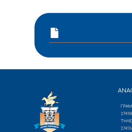
ΑΝΑ
ΓΡΑ
27410
ΤΗΛΕ
27413