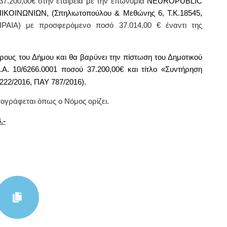
37.200,00€
στην εταιρεία με την επωνυμία
NEUROPUBLIC
ΙΝΩΝΙΩΝ, (Σπηλιωτοπούλου & Μεθώνης 6, Τ.Κ.18545,
ΕΙΡΑΙΑ) με προσφερόμενο ποσό 37.014,00
€
έναντι της
ρους του Δήμου και θα βαρύνει την πίστωση του Δημοτικού
.Α. 10/6266.0001 ποσού 37.200,00€
και τίτλο
«Συντήρηση
222/2016, ΠΑΥ 787/2016).
oγράφεται όπως o Νόμoς oρίζει.
.-