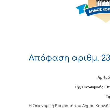
Απόφαση αριθμ. 23
Αριθμό
Της Οικονομικής Επ
Τη
Η Οικονομική Επιτρoπή τoυ Δήμoυ Κoριvθίω