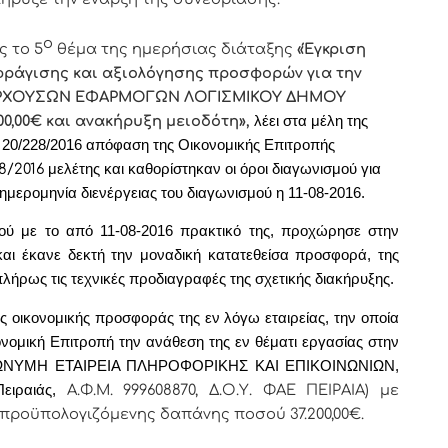
ο
 το 5
θέμα της ημερήσιας διάταξης
«Έγκριση
ράγισης και αξιολόγησης προσφορών για την
ΠΑΡΧΟΥΣΩΝ ΕΦΑΡΜΟΓΩΝ ΛΟΓΙΣΜΙΚΟΥ ΔΗΜΟΥ
0,00€ και ανακήρυξη μειοδότη
»,
λέει στα μέλη της
μ. 20/228/2016 απόφαση της Οικονομικής Επιτροπής
8/2016
μελέτης και καθορίστηκαν οι όροι διαγωνισμού για
 ημερομηνία διενέργειας του διαγωνισμού η 11-08-2016.
ού με το από 11-08-2016 πρακτικό της, προχώρησε στην
και έκανε δεκτή την μοναδική κατατεθείσα προσφορά, της
πλήρως τις τεχνικές προδιαγραφές της σχετικής διακήρυξης.
 οικονομικής προσφοράς της εν λόγω εταιρείας, την οποία
κονομική Επιτροπή την ανάθεση της εν θέματι εργασίας στην
ΝΥΜΗ ΕΤΑΙΡΕΙΑ ΠΛΗΡΟΦΟΡΙΚΗΣ ΚΑΙ ΕΠΙΚΟΙΝΩΝΙΩΝ,
Πειραιάς,
Α
.Φ.Μ. 999608870, Δ.Ο.Υ. ΦΑΕ ΠΕΙΡΑΙΑ)
με
ς προϋπολογιζόμενης δαπάνης ποσού
37.200,00€.