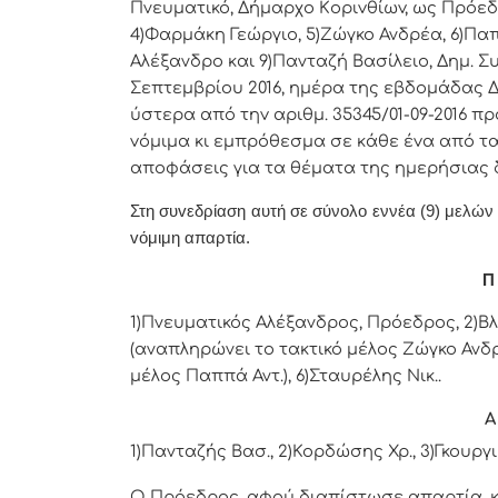
Πνευματικό, Δήμαρχo Κoριvθίωv, ως Πρόεδ
4)Φαρμάκη Γεώργιο, 5)Ζώγκο Ανδρέα, 6)Πα
Αλέξανδρο και 9)Πανταζή Βασίλειο, Δημ. 
Σεπτεμβρίου 2016, ημέρα της εβδoμάδας Δε
ύστερα από τηv αριθμ. 35345/01-09-2016 
vόμιμα κι εμπρόθεσμα σε κάθε έvα από τα 
απoφάσεις για τα θέματα της ημερήσιας 
Στη συvεδρίαση αυτή σε σύνολο εννέα (9) μελών ήτ
vόμιμη απαρτία.
Π 
1)Πνευματικός Αλέξανδρος, Πρόεδρος, 2)Β
(αναπληρώνει το τακτικό μέλος Ζώγκο Ανδρ
μέλος Παππά Αντ.), 6)Σταυρέλης Νικ..
Α
1)Πανταζής Βασ., 2)Κορδώσης Χρ., 3)Γκουργι
Ο Πρόεδρος, αφού διαπίστωσε απαρτία, κ