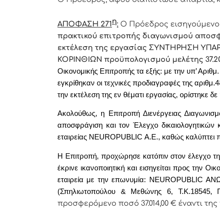
η
ΑΠΟΦΑΣΗ 271
:
Ο Πρόεδρος εισηγούμενος
πρακτικού επιτροπής διαγωνισμού αποσφ
εκτέλεση της εργασίας ΣΥΝΤΗΡΗΣΗ Υ
ΚΟΡΙΝΘΙΩΝ προϋπολογισμού μελέτης 37.20
Οικονομικής Επιτροπής
τα εξής: με την υπ’ Αριθ
εγκρίθηκαν οι τεχνικές προδιαγραφές της αριθμ.4
την εκτέλεση της εν θέματι
εργασίας,
ορίστηκε δε
Ακολούθως, η Επιτροπή Διενέργειας Διαγωνισμ
αποσφράγιση και τον Έλεγχο δικαιολογητικών 
εταιρείας
NEUROPUBLIC
Α.Ε., καθώς καλύπτει 
Η Επιτροπή, προχώρησε κατόπιν στον έλεγχο της
έκρινε ικανοποιητική και εισηγείται προς την Οι
εταιρεία με την επωνυμία:
NEUROPUBLIC
ΑΝΩ
(Σπηλιωτοπούλου & Μεθώνης 6, Τ.Κ.18545, 
προσφερόμενο ποσό 37.014,00
€
έναντι τη