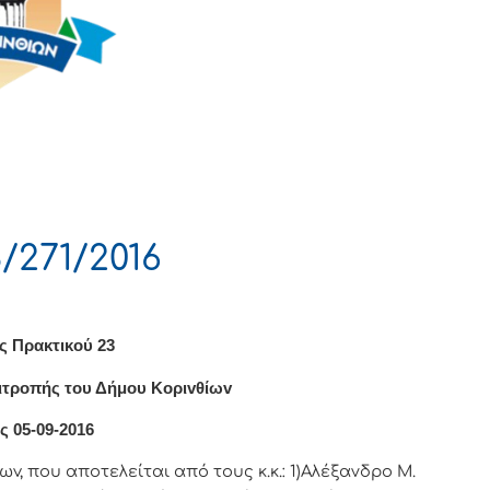
/271/2016
ς Πρακτικού 23
ιτρoπής τoυ Δήμoυ Κoριvθίωv
ς 05-09-2016
v, πoυ απoτελείται από τoυς κ.κ.: 1)Αλέξανδρο Μ.