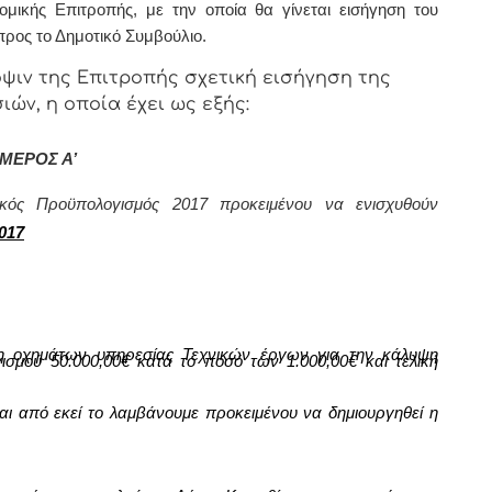
μικής Επιτροπής, με την οποία θα γίνεται εισήγηση του
ρος το Δημοτικό Συμβούλιο.
όψιν της Επιτροπής σχετική εισήγηση της
ών, η οποία έχει ως εξής:
ΜΕΡΟΣ Α’
ικός Προϋπολογισμός 2017 προκειμένου να ενισχυθούν
017
 οχημάτων υπηρεσίας Τεχνικών έργων για την κάλυψη
γισμού
50.000,00€
κατά
το ποσό των
1.000,00
€ και τελική
αι από εκεί το λαμβάνουμε προκειμένου να δημιουργηθεί η