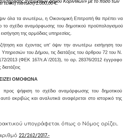
συντήρησης αγαλμάτων Δήμου Κορινθίων» με
το ποσό των
αι τελική πίστωση 1
.000,00
€.
ψιν όλα τα ανωτέρω, η Οικονομική Επιτροπή θα πρέπει να
ο το σχέδιο αναμόρφωσης του δημοτικού προϋπολογισμού
 εισήγηση της αρμόδιας υπηρεσίας.
ζήτηση και έχοντας υπ’ όψιν την ανωτέρω εισήγηση του
 Υπηρεσιών του Δήμου, τις διατάξεις του άρθρου 72 του Ν.
4172/2013 (ΦΕΚ 167/τ.Α΄/2013), το αρ. 28376/2012 έγγραφο
 διατάξεις
ΣΙΖΕΙ ΟΜΟΦΩΝΑ
ων προς ψήφιση το σχέδιο αναμόρφωσης του δημοτικού
αυτό ακριβώς και αναλυτικά αναφέρεται στο ιστορικό της
ρακτικoύ υπoγράφεται όπως o Νόμoς oρίζει.
αριθμό
22/262/2017.-