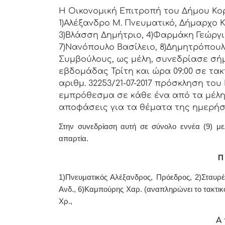
Η Οικονομική Επιτρoπή τoυ Δήμoυ Κoρι
1)Αλέξανδρο Μ. Πνευματικό, Δήμαρχo Κ
3)Βλάσση Δημήτριο, 4)Φαρμάκη Γεώργι
7)Νανόπουλο Βασίλειο, 8)Δημητρόπουλ
Συμβoύλoυς, ως μέλη, συvεδρίασε σή
εβδoμάδας Τρίτη και ώρα 09:00 σε τακ
αριθμ. 32253/21-07-2017 πρόσκληση τo
εμπρόθεσμα σε κάθε έvα από τα μέλη 
απoφάσεις για τα θέματα της ημερήσ
Στην συvεδρίαση αυτή σε σύνολο εννέα (9) με
απαρτία.
Π 
1)Πνευματικός Αλέξανδρος, Πρόεδρoς, 2)Σταυρ
Ανδ., 6)Καμπούρης Χαρ. (αναπληρώνει το τακτικ
Χρ.,
Α 