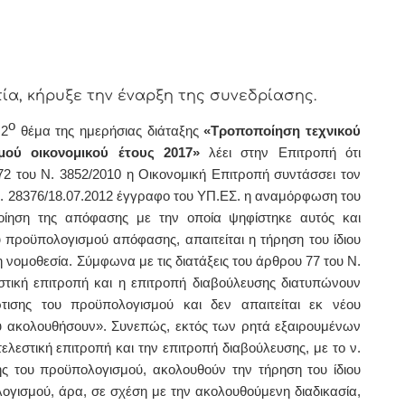
α, κήρυξε την έναρξη της συνεδρίασης.
ο
 2
θέμα της ημερήσιας διάταξης
«
Τροποποίηση τεχνικού
μού οικονομικού έτους 2017»
λέει στην Επιτροπή ότι
72 του Ν. 3852/2010 η Οικονομική Επιτροπή συντάσσει τον
. 28376/18.07.2012 έγγραφο του ΥΠ.ΕΣ. η αναμόρφωση του
οίηση της απόφασης με την οποία ψηφίστηκε αυτός και
υ προϋπολογισμού απόφασης, απαιτείται η τήρηση του ίδιου
νη νομοθεσία.
Σύμφωνα με τις διατάξεις του άρθρου 77 του Ν.
στική επιτροπή και η επιτροπή διαβούλευσης διατυπώνουν
ισης του προϋπολογισμού και δεν απαιτείται εκ νέου
ου ακολουθήσουν».
Συνεπώς, εκτός των ρητά εξαιρουμένων
λεστική επιτροπή και την επιτροπή διαβούλευσης, με το ν.
ης του προϋπολογισμού, ακολουθούν την τήρηση του ίδιου
λογισμού, άρα, σε σχέση με την ακολουθούμενη διαδικασία,