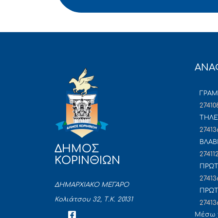
ΑΝΑ
ΓΡΑ
27410
ΤΗΛΕ
27413
ΒΛΑΒ
ΔΗΜΟΣ
27411
ΚΟΡΙΝΘΙΩΝ
ΠΡΩΤ
27413
ΔΗΜΑΡΧΙΑΚΟ ΜΕΓΑΡΟ
ΠΡΩΤ
Κολιάτσου 32, Τ.Κ. 20131
27413
Mέσω 