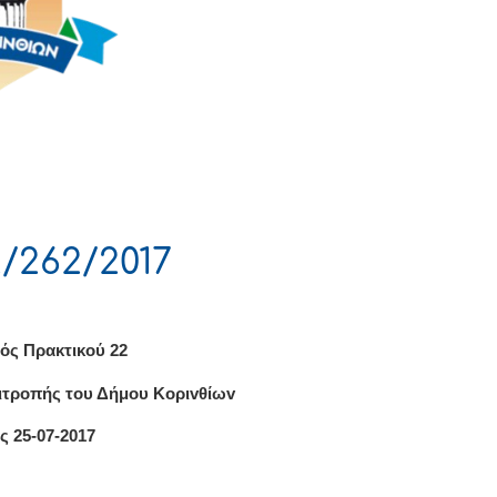
/262/2017
ός Πρακτικού 22
ιτρoπής τoυ Δήμoυ Κoριvθίωv
ς 25-07-2017