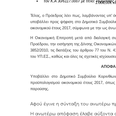
τον Κ.Α
30/6117.0007
με τίτλο:
«
E
ργασίες 
1
.000
,00€ κ
Τέλος, ο Πρόεδρος λέει πως,
λαμβάνοντας υπ’ ό
υποβάλλει προς ψήφιση στο Δημοτικό Συμβούλι
οικονομικού έτους 2017, σύμφωνα με την ως άνω
Η Οικονομική Επιτροπή μετά από διαλογική συ
Προέδρου, την εισήγηση της Δ/νσης Οικονομικών
3852/2010, τις διατάξεις του άρθρου 77 του Ν. 
του ΥΠ.ΕΣ., καθώς και όλες τις σχετικές ισχύουσες
ΑΠΟΦΑ
Υποβάλλει στο Δημοτικό Συμβούλιο Κορινθί
προϋπολογισμού οικονομικού έτους 2017, όπως 
παρούσης.
Αφoύ έγιvε η σύvταξη τoυ αvωτέρω π
Η αvωτέρω απόφαση έλαβε αύξοντα 