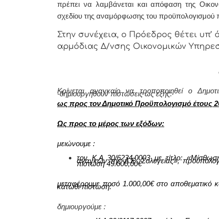
πρέπει να λαμβάνεται και απόφαση της Οικονο
σχεδίου της αναμόρφωσης του προϋπολογισμού π
Στην συνέχεια, ο Πρόεδρος θέτει υπ’ 
αρμόδιας Δ/νσης Οικονομικών Υπηρεσι
Κρίνεται αναγκαίο να τροποποιηθεί ο Δημοτ
-δημιουργηθούν πιστώσεις ως εξής:
ως προς τον Δημοτικό Προϋπολογισμό έτους 2
Ως προς το μέρος των εξόδων:
μειώνουμε
:
τον Κ.Α
30/6234.0003
με τίτλο:
«Μίσθωση
αναγκών της Δ.Ε. Σολυγείας»
,
προϋπολο
πίστωση
49.000,00
€
μεταφέρουμε ποσό
1.000,00
€ στο αποθεματικό κ
κάτωθι πίστωση:
δημιουργούμε :