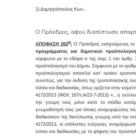
1) Δημητρόπουλος Κων.
.
Ο Πρόεδρος, αφού διαπίστωσε απαρτί
η
ΑΠΟΦΑΣΗ 262
:
Ο Πρόεδρος εισηγούμενος το
προγράμματος και δημοτικού προϋπολογισ
σύμφωνα με το εδάφιο α της παρ. 1 του άρθρ. 
προϋπολογισμό του Δήμου.
Σύμφωνα με το αριθμ
προϋπολογισμού αποτελεί κατ’ ουσίαν τροποπ
συνεπώς, για την έκδοση της τροποποιητικής το
τύπου και διαδικασίας, όπως ορίζεται στην κείμε
4172/2013 (ΦΕΚ 167/τ.Α/23-7-2013) «…η εκτελε
την γνώμη τους μόνο κατά το στάδιο κατάρτ
γνωμοδότησή τους για όποιες αναμορφώσεις τ
διαδικασιών της διατύπωσης γνώμης από την εκτε
4172/2013, οι υπόλοιπες ενέργειες αναμόρφωσ
τύπου και διαδικασίας με τη ψήφιση του προϋπο