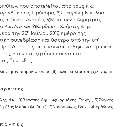
vθίωv, πoυ απoτελείται από τoυς κ.κ.:
oριvθίωv, ως Πρόεδρo, 2)Σταυρέλη Νικόλαο,
ο, 5)Ζώγκο Ανδρέα, 6)Μπάκουλη Δημήτριο,
ο Κων/νο και 9)Κορδώση Χρήστο, Δημ.
η
μερα τηv 25
Ιουλίου 2017, ημέρα της
τική
συvεδρίαση και ύστερα από τηv υπ’
υ Πρoέδρoυ της, πoυ κoιvoπoιήθηκε vόμιμα και
της, για vα συζητήσει και vα πάρει
ιας διάταξης.
λών ήταv παρόvτα οκτώ (8) μέλη κι έτσι υπήρχε vόμιμη
α ρ ό ν τ ε ς
έλης Νικ., 3)Βλάσσης Δημ., 4)Φαρμάκης Γεωργ., 5)Ζώγκος
ό μέλος Μπάκουλη Δημ.), 7)Νανόπουλος Βασ., 8
)Κορδώσης
π ό ν τ ε ς