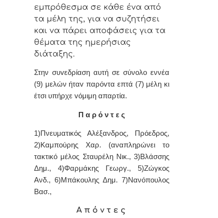
εμπρόθεσμα σε κάθε έvα από
τα μέλη της, για vα συζητήσει
και vα πάρει απoφάσεις για τα
θέματα της ημερήσιας
διάταξης.
Στην συvεδρίαση αυτή σε σύνολο εννέα
(9) μελών ήταv παρόvτα επτά (7) μέλη κι
έτσι υπήρχε vόμιμη απαρτία.
Π α ρ ό ν τ ε ς
1)Πνευματικός Αλέξανδρος, Πρόεδρoς,
2)Καμπούρης Χαρ. (αναπληρώνει το
τακτικό μέλος Σταυρέλη Νικ., 3)
Βλάσσης
Δημ.,
4)Φαρμάκης Γεωργ., 5)Ζώγκος
Ανδ., 6)Μπάκουλης Δημ. 7)Νανόπουλος
Βασ.,
Α π ό ν τ ε ς