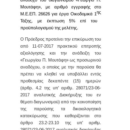
ανάδοχο του διαγωνισμού «Γεώργιο Π.
Μουτάφη», με αριθμό εγγραφής στο
ης
Μ.Ε.ΕΠ. 26626 για έργα Οικοδομικά 1
Τάξης, με έκπτωση 5% επί του
προϋπολογισμού της μελέτης.
Ο Πρόεδρος προτείνει την επικύρωση του
από 11-07-2017 πρακτικού επιτροπής
αξιολόγησης και την ανάδειξη του
«Γεωργίου Π. Μουτάφη» ως προσωρινού
αναδόχου, ο οποίος με την παρούσα θα
πρέπει να κληθεί να υποβάλλει εντός
προθεσμίας δεκαπέντε (15) ημερών
(άρθρ. 4.2 της υπ’ αριθμ. 28071/23-06-
2017 αναλυτικής Διακήρυξης του εν
θέματι διαγωνισμού) από την κοινοποίηση
της παρούσης τα δικαιολογητικά
κατακύρωσης
που καθορίζονται στο
άρθρο 23.2-23.10 της
υπ’ αριθμ.
28071/23-06-2017
αναλυτικής διακήρυξης