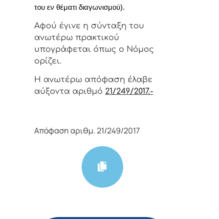
του εν θέματι διαγωνισμού).
Αφoύ έγιvε η σύvταξη τoυ
αvωτέρω πρακτικoύ
υπoγράφεται όπως o Νόμoς
oρίζει.
Η αvωτέρω απόφαση έλαβε
αύξοντα αριθμό
21/249/2017.-
Απόφαση αριθμ. 21/249/2017