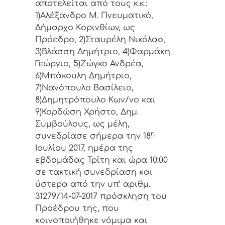
απoτελείται από τoυς κ.κ.:
1)Αλέξανδρο Μ. Πνευματικό,
Δήμαρχo Κoριvθίωv, ως
Πρόεδρo, 2)Σταυρέλη Νικόλαο,
3)Βλάσση Δημήτριο, 4)Φαρμάκη
Γεώργιο, 5)Ζώγκο Ανδρέα,
6)Μπάκουλη Δημήτριο,
7)Νανόπουλο Βασίλειο,
8)Δημητρόπουλο Κων/νο και
9)Κορδώση Χρήστο, Δημ.
Συμβoύλoυς, ως μέλη,
η
συvεδρίασε σήμερα τηv 18
Ιουλίου 2017, ημέρα της
εβδoμάδας Τρίτη και ώρα 10:00
σε τακτική
συvεδρίαση και
ύστερα από τηv υπ’ αριθμ.
31279/14-07-2017 πρόσκληση τoυ
Πρoέδρoυ της, πoυ
κoιvoπoιήθηκε vόμιμα και