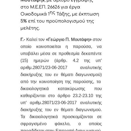
Μουτάφη»
, με αριθμό εγγραφής
στο Μ.Ε.ΕΠ. 26626 για έργα
ης
Οικοδομικά 1
Τάξης, με έκπτωση
5% επί του προϋπολογισμού της
μελέτης.
Γ.-
Καλεί τον
«Γεώργιο Π. Μουτάφη»
στον
οποίο κοινοποιείται η παρούσα, να
υποβάλει μέσα σε προθεσμία δεκαπέντε
(15) ημερών
(άρθρ. 4.2 της υπ’
αριθμ.28071/23-06-2017 αναλυτικής
διακήρυξης του εν θέματι διαγωνισμού)
από την κοινοποίηση της παρούσης,
τα
δικαιολογητικά κατακύρωσης
που
καθορίζονται στο άρθρο 23.2-23.10 της
υπ’ αριθμ.28071/23-06-2017
αναλυτικής
διακήρυξης του εν θέματι διαγωνισμού
.
Τα δικαιολογητικά προσκομίζονται σε
σφραγισμένο φάκελο, ο οποίος
παραδίδεται στην Επιτροπή Διαγωνισμού.