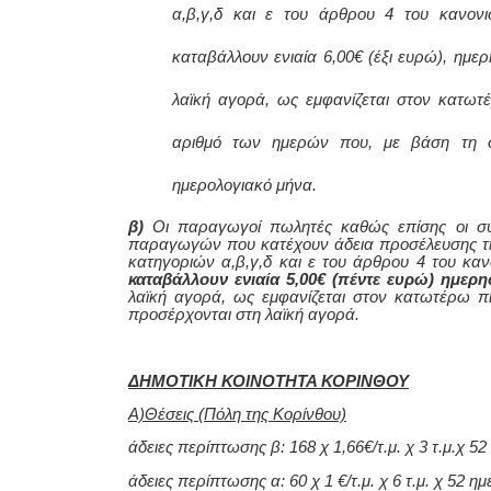
α,β,γ,δ και ε του άρθρου 4 του κανον
καταβάλλουν ενιαία 6,00€ (έξι ευρώ),
ημερ
λαϊκή αγορά, ως εμφανίζεται στον κατωτέ
αριθμό των ημερών που, με βάση τη σχ
ημερολογιακό μήνα.
β)
O
ι παραγωγοί
πωλητές καθώς επίσης οι συ
παραγωγών
που κατέχουν άδεια προσέλευσης τη
κατηγοριών α,β,γ,δ και ε του άρθρου 4 του κα
καταβάλλουν ενιαία 5,00€ (πέντε ευρώ) ημερ
λαϊκή αγορά, ως εμφανίζεται στον κατωτέρω πί
προσέρχονται στη λαϊκή αγορά.
ΔΗΜΟΤΙΚΗ ΚΟΙΝΟΤΗΤΑ ΚΟΡΙΝΘΟΥ
Α)Θέσεις (Πόλη της Κορίνθου)
άδειες περίπτωσης β: 168 χ 1,66€/τ.μ. χ 3 τ.μ.χ 5
άδειες περίπτωσης α: 60 χ 1 €/τ.μ. χ 6 τ.μ. χ 52 η