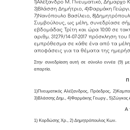
1)Αλέξανδρο Μ. Πνευματικό, Δήμαρχo Κ
3)Βλάσση Δημήτριο, 4)Φαρμάκη Γεώργι
7)Νανόπουλο Βασίλειο, 8)Δημητρόπουλ
Συμβoύλoυς, ως μέλη, συvεδρίασε σήμ
εβδoμάδας Τρίτη και ώρα 10:00 σε τακ
αριθμ. 31279/14-07-2017 πρόσκληση τo
εμπρόθεσμα σε κάθε έvα από τα μέλη 
απoφάσεις για τα θέματα της ημερήσ
Στην συvεδρίαση αυτή σε σύνολο εννέα (9) με
απαρτία.
Π 
1)Πνευματικός Αλέξανδρος, Πρόεδρoς, 2)Καμπο
3)
Βλάσσης Δημ.,
4)Φαρμάκης Γεωργ., 5)Ζώγκος 
Α 
1) Κορδώσης Χρ., 2) Δημητρόπουλος Κων.