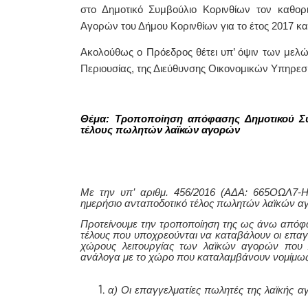
στο
Δη
μοτικό Συμβούλιο Κορινθίων τον καθο
Αγορών του Δήμου Κορινθίων για το έτος 2017 κα
Ακολούθως ο Πρόεδρος θέτει υπ’ όψιν των μελώ
Περιουσίας,
της Διεύθυνσης Οικονομικών Υπηρεσι
Θέμα: Τροποποίηση απόφασης Δημοτικού Συ
τέλους πωλητών λαϊκών αγορών
Με την υπ’ αριθμ. 456/2016 (ΑΔΑ: 665ΟΩΛ7-Η
ημερήσιο ανταποδοτικό τέλος πωλητών λαϊκών αγο
Προτείνουμε την τροποποίηση της ως άνω απόφ
τέλους που υποχρεούνται να καταβάλουν οι επα
χώρους λειτουργίας των λαϊκών αγορών
που 
ανάλογα με το χώρο που καταλαμβάνουν νομίμως,
α)
Ο
ι επαγγελματίες πωλητές της λαϊκής