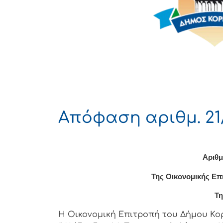
Απόφαση αριθμ. 21
Αριθμ
Της Οικονομικής Επ
Τη
Η Οικονομική Επιτρoπή τoυ Δήμoυ Κoρι