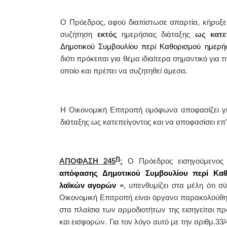
Ο Πρόεδρος, αφού διαπίστωσε απαρτία, κήρυξε 
συζήτηση
εκτός
ημερήσιας διάταξης
ως κατε
Δημοτικού Συμβουλίου περί Καθορισμού ημερ
διότι πρόκειται
για θέμα ιδιαίτερα σημαντικό για
οποίο και πρέπει να συζητηθεί άμεσα.
Η Οικονομική Επιτροπή ομόφωνα αποφασίζει γι
διάταξης ως κατεπείγοντος και να αποφασίσει επ’
η
ΑΠΟΦΑΣΗ 245
:
Ο Πρόεδρος εισηγούμενος
απόφασης Δημοτικού Συμβουλίου περί Καθ
λαϊκών αγορών
»
,
υπενθυμίζει στα μέλη ότι σ
Οικονομική Επιτροπή είναι όργανο παρακολούθησ
στα πλαίσια των αρμοδιοτήτων της εισηγείται π
και εισφορών. Για τον λόγο αυτό με την αριθμ.
33/