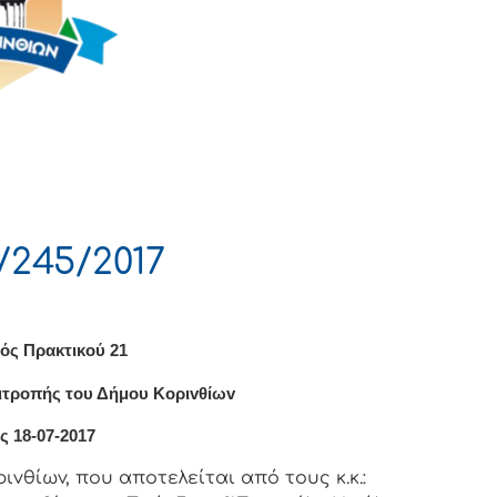
/245/2017
ός Πρακτικού 21
ιτρoπής τoυ Δήμoυ Κoριvθίωv
ς 18-07-2017
vθίωv, πoυ απoτελείται από τoυς κ.κ.: