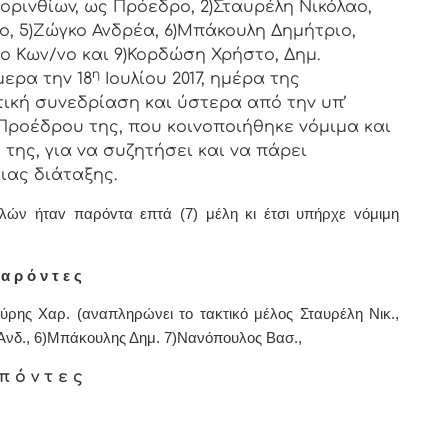
oριvθίωv, ως Πρόεδρo, 2)Σταυρέλη Νικόλαο,
ο, 5)Ζώγκο Ανδρέα, 6)Μπάκουλη Δημήτριο,
ο Κων/νο και 9)Κορδώση Χρήστο, Δημ.
η
ερα τηv 18
Ιουλίου 2017, ημέρα της
τική
συvεδρίαση και ύστερα από τηv υπ’
υ Πρoέδρoυ της, πoυ κoιvoπoιήθηκε vόμιμα και
της, για vα συζητήσει και vα πάρει
ιας διάταξης.
λών ήταv παρόvτα επτά (7) μέλη κι έτσι υπήρχε vόμιμη
α ρ ό ν τ ε ς
ύρης Χαρ. (αναπληρώνει το τακτικό μέλος Σταυρέλη Νικ.,
Ανδ., 6)Μπάκουλης Δημ. 7)Νανόπουλος Βασ.,
π ό ν τ ε ς