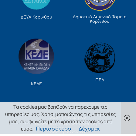
Δημοτικό Λιμενικό Ταμείο
ΔΕΥΑ Κορίνθου
Κορίνθου
ΠΕΔ
ΚΕΔΕ
Τα cookies μας βοηθούν να παρέχουμε τις
υπηρεσίες μας. Χρησιμοποιώντας τις υπηρεσίες
Πολιτική Απορρήτου
μας, συμφωνείτε με τη χρήση των cookies από
Κανονισμός Μικροκινητικότητας
εμάς.
Περισσότερα
Δέχομαι
Χάρτης Ιστοτόπου