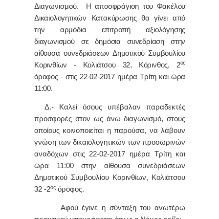
Διαγωνισμού.
Η αποσφράγιση του Φακέλου
Δικαιολογητικών Κατακύρωσης θα γίνει από
την αρμόδια επιτροπή αξιολόγησης
διαγωνισμού σε δημόσια συνεδρίαση στην
αίθουσα συνεδριάσεων Δημοτικού Συμβουλίου
ος
Κορινθίων - Κολιάτσου 32, Κόρινθος, 2
όροφος - στις 22-02-2017 ημέρα Τρίτη και ώρα
11:00.
Δ.- Καλεί όσους υπέβαλαν παραδεκτές
προσφορές στον ως άνω διαγωνισμό, στους
οποίους κοινοποιείται η παρούσα, να λάβουν
γνώση των δικαιολογητικών των προσωρινών
αναδόχων στις 22-02-2017 ημέρα Τρίτη και
ώρα 11:00 στην αίθουσα συνεδριάσεων
Δημοτικού Συμβουλίου Κορινθίων, Κολιάτσου
ος
32 -2
όροφος.
Αφoύ έγιvε η σύvταξη τoυ αvωτέρω