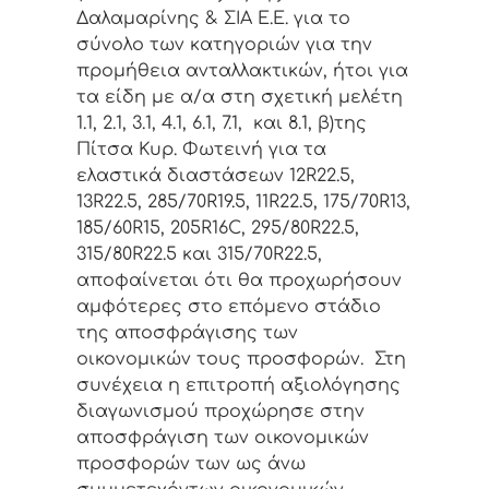
Δαλαμαρίνης & ΣΙΑ Ε.Ε. για το
σύνολο των κατηγοριών για την
προμήθεια ανταλλακτικών, ήτοι για
τα είδη με α/α στη σχετική μελέτη
1.1, 2.1, 3.1, 4.1, 6.1, 7.1, και 8.1, β)της
Πίτσα Κυρ. Φωτεινή για τα
ελαστικά διαστάσεων 12
R
22.5,
13
R
22.5, 285/70
R
19.5, 11
R
22.5, 175/70
R
13,
185/60
R
15, 205
R
16
C
, 295/80
R
22.5,
315/80
R
22.5 και 315/70
R
22.5,
αποφαίνεται ότι θα προχωρήσουν
αμφότερες στο επόμενο στάδιο
της αποσφράγισης των
οικονομικών τους προσφορών. Στη
συνέχεια η επιτροπή αξιολόγησης
διαγωνισμού προχώρησε στην
αποσφράγιση των οικονομικών
προσφορών των ως άνω