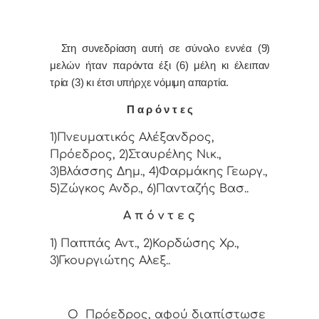
Στη συvεδρίαση αυτή σε σύνολο εννέα (9)
μελών ήταv παρόvτα έξι (6) μέλη κι έλειπαν
τρία (3) κι έτσι υπήρχε vόμιμη απαρτία.
Π α ρ ό ν τ ε ς
1)Πνευματικός Αλέξανδρος,
Πρόεδρος, 2)Σταυρέλης Νικ.,
3)Βλάσσης Δημ., 4)Φαρμάκης Γεωργ.,
5)Ζώγκος Ανδρ., 6)Πανταζής Βασ..
Α π ό ν τ ε ς
1) Παππάς Αντ., 2)Κορδώσης Χρ.,
3)Γκουργιώτης Αλεξ..
Ο Πρόεδρος, αφού διαπίστωσε