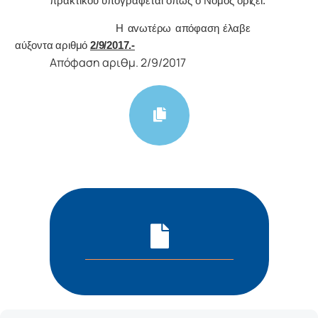
πρακτικoύ υπoγράφεται όπως o Νόμoς
oρίζει.
Η αvωτέρω απόφαση έλαβε
αύξοντα αριθμό
2/9/2017.-
Απόφαση αριθμ. 2/9/2017