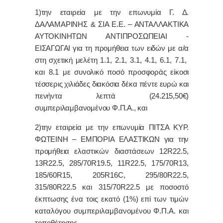
1)την εταιρεία με την επωνυμία Γ. Δ.
ΔΑΛΑΜΑΡΙΝΗΣ & ΣΙΑ Ε.Ε. – ΑΝΤΑΛΛΑΚΤΙΚΑ
ΑΥΤΟΚΙΝΗΤΩΝ ΑΝΤΙΠΡΟΣΩΠΕΙΑΙ -
ΕΙΣΑΓΩΓΑΙ για τη προμήθεια των ειδών με α/α
στη σχετική μελέτη
1.1, 2.1, 3.1, 4.1, 6.1, 7.1,
και 8.1
με συνολικό ποσό προσφοράς είκοσι
τέσσερις χιλιάδες διακόσια δέκα πέντε ευρώ και
πενήντα λεπτά (24.215,50€)
συμπεριλαμβανομένου Φ.Π.Α.,
και
2)την εταιρεία με την επωνυμία ΠΙΤΣΑ ΚΥΡ.
ΦΩΤΕΙΝΗ – ΕΜΠΟΡΙΑ ΕΛΑΣΤΙΚΩΝ για την
προμήθεια
ελαστικών διαστάσεων 12
R
22.5,
13
R
22.5, 285/70
R
19.5, 11
R
22.5, 175/70
R
13,
185/60
R
15, 205
R
16
C
, 295/80
R
22.5,
315/80
R
22.5 και 315/70
R
22.5 με ποσοστό
έκπτωσης ένα τοις εκατό (1%) επί των τιμών
καταλόγου συμπεριλαμβανομένου Φ.Π.Α. και
τοποθέτησης
,