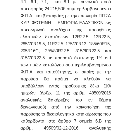
4.1, 6.1, 7.1, και 8.1
με συνολικό ποσό
προσφοράς 24.215,50€ συμπεριλαμβανομένου
Φ.Π.Α., και β)εταιρείας με την επωνυμία ΠΙΤΣΑ
ΚΥΡ. ΦΩΤΕΙΝΗ – ΕΜΠΟΡΙΑ ΕΛΑΣΤΙΚΩΝ ως
προσωρινού αναδόχου
της προμήθειας
ελαστικών διαστάσεων 12
R
22.5, 13
R
22.5,
285/70
R
19.5, 11
R
22.5, 175/70
R
13, 185/60
R
15,
205
R
16
C
, 295/80
R
22.5, 315/80
R
22.5 και
315/70
R
22.5 με ποσοστό έκπτωσης 1% επί
των τιμών καταλόγου συμπεριλαμβανομένου
Φ.Π.Α. και τοποθέτησης,
οι οποίες με την
παρούσα θα πρέπει να κληθούν να
υποβάλλουν εντός προθεσμίας δέκα (10)
ημερών (άρθρ. 11 της αριθμ. 49509/2016
αναλυτικής διακήρυξης του εν θέματι
διαγωνισμού) από την κοινοποίηση της
παρούσης τα δικαιολογητικά κατακύρωσης
που
καθορίζονται στο άρθρο 7 σημείο 6.Β της
αριθμ. 49509/02-12-2016 αναλυτικής