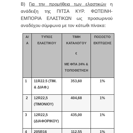
Β)
Για την προμήθεια των ελαστικών
η
ανάδειξη της ΠΙΤΣΑ ΚΥΡ. ΦΩΤΕΙΝΗ-
ΕΜΠΟΡΙΑ ΕΛΑΣΤΙΚΩΝ ως προσωρινού
αναδόχου σύμφωνα με τον κάτωθι πίνακα:
Α/
ΤΥΠΟΣ
ΤΙΜΗ
ΠΟΣΟΣΤΟ
Α
ΕΛΑΣΤΙΚΟΥ
ΚΑΤΑΛΟΓΟΥ
ΕΚΠΤΩΣΗΣ
€
ΜΕ ΦΠΑ 24% &
ΤΟΠΟΘΕΤΗΣΗ
1
11
R
22.5 (ΤΙΜ.
353,60
1%
& ΔΙΑΦ.)
2
12R22,5
404,68
1%
(ΤΙΜΟΝΙΟΥ)
3
12R22,5
435,00
1%
(ΔΙΑΦΟΡΙΚΟΥ)
4
205R16
112,55
1%