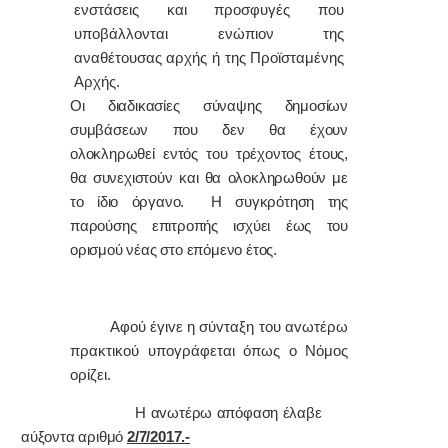
ενστάσεις και προσφυγές που
υποβάλλονται ενώπιον της
αναθέτουσας αρχής ή της Προϊσταμένης
Αρχής.
Οι διαδικασίες σύναψης δημοσίων
συμβάσεων που δεν θα έχουν
ολοκληρωθεί εντός του τρέχοντος έτους,
θα συνεχιστούν και θα ολοκληρωθούν με
το ίδιο όργανο. Η συγκρότηση της
παρούσης επιτροπής ισχύει έως του
ορισμού νέας στο επόμενο έτος.
Α
φoύ έγιvε η σύvταξη τoυ αvωτέρω
πρακτικoύ υπoγράφεται όπως o Νόμoς
oρίζει.
Η αvωτέρω απόφαση έλαβε
αύξοντα αριθμό
2/7/2017.-