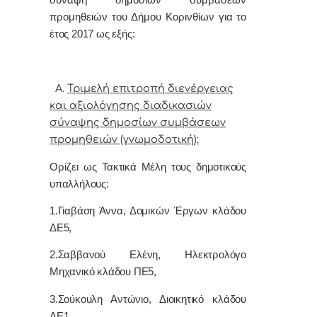
σύναψη δημόσιων συμβάσεων
προμηθειών του Δήμου Κορινθίων
για το
έτος 2017 ως εξής:
Α.
Τριμελή επιτροπή διενέργειας
και αξιολόγησης διαδικασιών
σύναψης δημοσίων συμβάσεων
προμηθειών (γνωμοδοτική):
Ορίζει ως
Τακτικά Μέλη τους δημοτικούς
υπαλλήλους:
1.Γιαβάση Άννα, Δομικών Έργων κλάδου
ΔΕ5,
2.Σαββανού Ελένη, Ηλεκτρολόγο
Μηχανικό κλάδου ΠΕ5,
3.Σούκουλη Αντώνιο, Διοικητικό κλάδου
ΔΕ1.