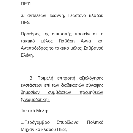
ΠΕ11,
3.Παντελέων Ιωάννη, Γεωπόνο κλάδου
ΠΕ9.
Πρόεδρος της επιτροπής προτείνεται το
τακτικό μέλος Γιαβάση Άννα και
Αντιπρόεδρος το τακτικό μέλος Σαββανού
Ελένη.
Β.
Τριμελή επιτροπή αξιολόγησης
ενστάσεων επί των διαδικασιών σύναψης
δημοσίων συμβάσεων προμηθειών
(γνωμοδοτική):
Τακτικά Μέλη:
1.Περόγαμβρο Σπυρίδωνα,
Πολιτικό
Μηχανικό κλάδου ΠΕ3,