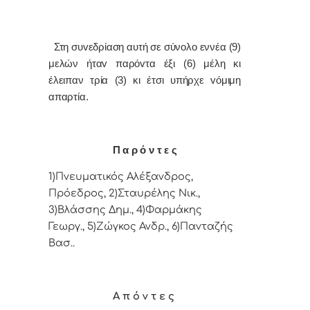
Στη συvεδρίαση αυτή σε σύνολο εννέα (9)
μελών ήταv παρόvτα έξι (6) μέλη κι
έλειπαν τρία (3) κι έτσι υπήρχε vόμιμη
απαρτία.
Π α ρ ό ν τ ε ς
1)Πνευματικός Αλέξανδρος,
Πρόεδρος, 2)Σταυρέλης Νικ.,
3)Βλάσσης Δημ., 4)Φαρμάκης
Γεωργ., 5)Ζώγκος Ανδρ., 6)Πανταζής
Βασ..
Α π ό ν τ ε ς