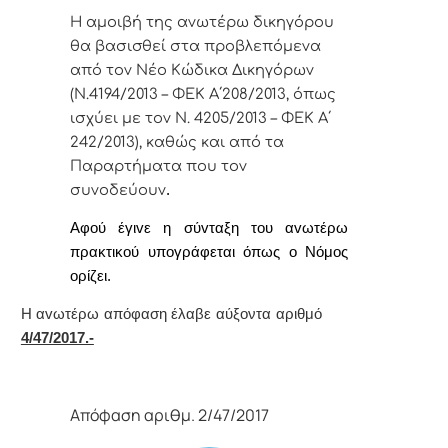
Η αμοιβή
της
ανωτέρω δικηγόρου
θα βασισθεί στα προβλεπόμενα
από τον Νέο Κώδικα Δικηγόρων
(Ν.4194/2013 – ΦΕΚ Α΄208/2013, όπως
ισχύει με τον Ν. 4205/2013 – ΦΕΚ Α΄
242/2013), καθώς και από τα
Παραρτήματα που τον
συνοδεύουν
.
Α
φoύ έγιvε η σύvταξη τoυ αvωτέρω
πρακτικoύ υπoγράφεται όπως o Νόμoς
oρίζει.
Η αvωτέρω απόφαση έλαβε αύξοντα αριθμό
4/47/2017.-
Απόφαση αριθμ. 2/47/2017