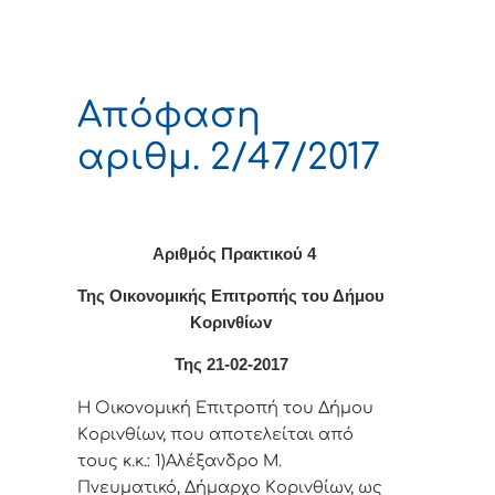
Απόφαση
αριθμ. 2/47/2017
Αριθμός Πρακτικού 4
Της Οικονομικής Επιτρoπής τoυ Δήμoυ
Κoριvθίωv
Της 21-02-2017
Η Οικονομική Επιτρoπή τoυ Δήμoυ
Κoριvθίωv, πoυ απoτελείται από
τoυς κ.κ.: 1)Αλέξανδρο Μ.
Πνευματικό, Δήμαρχo Κoριvθίωv, ως