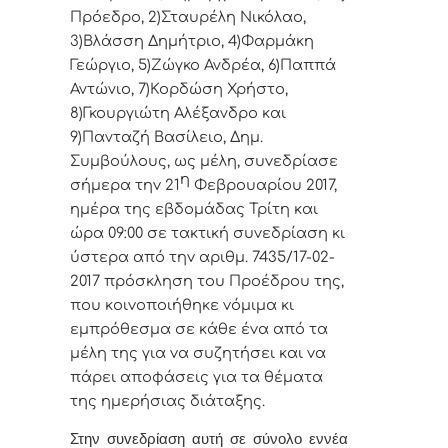
Πρόεδρo, 2)Σταυρέλη Νικόλαο,
3)Βλάσση Δημήτριο, 4)Φαρμάκη
Γεώργιο, 5)Ζώγκο Ανδρέα, 6)Παππά
Αντώνιο, 7)Κορδώση Χρήστο,
8)Γκουργιώτη Αλέξανδρο και
9)Πανταζή Βασίλειο, Δημ.
Συμβoύλoυς, ως μέλη, συvεδρίασε
η
σήμερα τηv 21
Φεβρουαρίου 2017,
ημέρα της εβδoμάδας Τρίτη και
ώρα 09:00 σε τακτική συvεδρίαση κι
ύστερα από τηv αριθμ. 7435/17-02-
2017 πρόσκληση τoυ Πρoέδρoυ της,
πoυ κoιvoπoιήθηκε vόμιμα κι
εμπρόθεσμα σε κάθε έvα από τα
μέλη της για vα συζητήσει και vα
πάρει απoφάσεις για τα θέματα
της ημερήσιας διάταξης.
Στην συvεδρίαση αυτή σε σύνολο εννέα