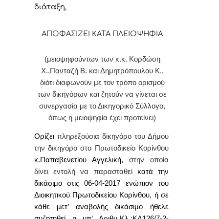
διάταξη,
ΑΠΟΦΑΣΙΖΕΙ ΚΑΤΑ ΠΛΕΙΟΨΗΦΙΑ
(μειοψηφούντων των κ.κ. Κορδώση
Χ.,Πανταζή Β. και Δημητρόπουλου Κ.,
διότι διαφωνούν με τον τρόπο ορισμού
των δικηγόρων και ζητούν να γίνεται σε
συνεργασία με το Δικηγορικό Σύλλογο,
όπως η μειοψηφία έχει προτείνει)
Ορίζει
πληρεξούσια δικηγόρο του Δήμου
την δικηγόρο στο Πρωτοδικείο Κορίνθου
κ.Παπαβενετίου Αγγελική,
στην οποία
δίνει εντολή
να παρασταθεί
κατά την
δικάσιμο στις 06-04-2017 ενώπιον του
Διοικητικού Πρωτοδικείου Κορίνθου, ή σε
κάθε μετ’ αναβολής δικάσιμο ήθελε
συζητηθεί η υπ’ Αριθμ.Κλ.:ΚΛ126/7-2-