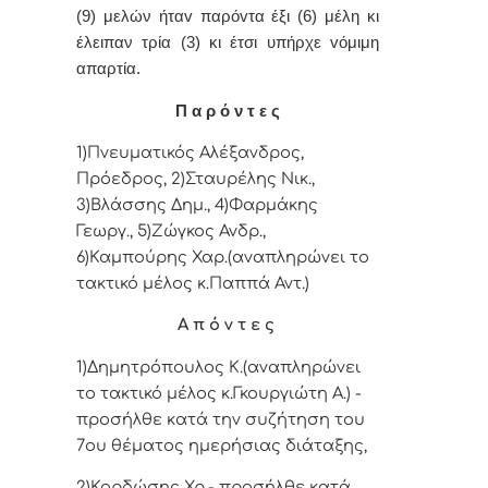
(9) μελών ήταv παρόvτα έξι (6) μέλη κι
έλειπαν τρία (3) κι έτσι υπήρχε vόμιμη
απαρτία.
Π α ρ ό ν τ ε ς
1)Πνευματικός Αλέξανδρος,
Πρόεδρος, 2)Σταυρέλης Νικ.,
3)Βλάσσης Δημ., 4)Φαρμάκης
Γεωργ., 5)Ζώγκος Ανδρ.,
6)Καμπούρης Χαρ.(αναπληρώνει το
τακτικό μέλος κ.Παππά Αντ.)
Α π ό ν τ ε ς
1)Δημητρόπουλος Κ.(αναπληρώνει
το τακτικό μέλος κ.Γκουργιώτη Α.) -
προσήλθε κατά την συζήτηση του
7ου θέματος ημερήσιας διάταξης,
2)Κορδώσης Χρ.- προσήλθε κατά