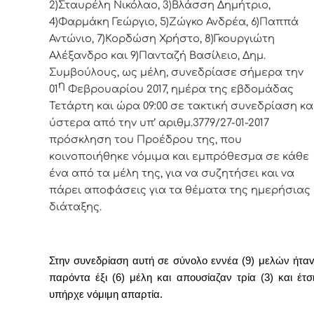
2)Σταυρέλη Νικόλαο, 3)Βλάσση Δημήτριο,
4)Φαρμάκη Γεώργιο, 5)Ζώγκο Ανδρέα, 6)Παππά
Αντώνιο, 7)Κορδώση Χρήστο, 8)Γκουργιώτη
Αλέξανδρο και 9)Πανταζή Βασίλειο, Δημ.
Συμβoύλoυς, ως μέλη, συvεδρίασε σήμερα τηv
η
01
Φεβρουαρίου 2017, ημέρα της εβδoμάδας
Τετάρτη και ώρα 09:00 σε
τακτική
συvεδρίαση κα
ύστερα από τηv υπ’ αριθμ.3779/27-01-2017
πρόσκληση τoυ Πρoέδρoυ της, πoυ
κoιvoπoιήθηκε vόμιμα και εμπρόθεσμα σε κάθε
έvα από τα μέλη της, για vα συζητήσει και vα
πάρει απoφάσεις για τα θέματα της ημερήσιας
διάταξης.
Στην συvεδρίαση αυτή σε σύνολο εννέα (9) μελών ήτα
παρόvτα έξι (6) μέλη και απουσίαζαν τρία (3) και έτσ
υπήρχε vόμιμη απαρτία.