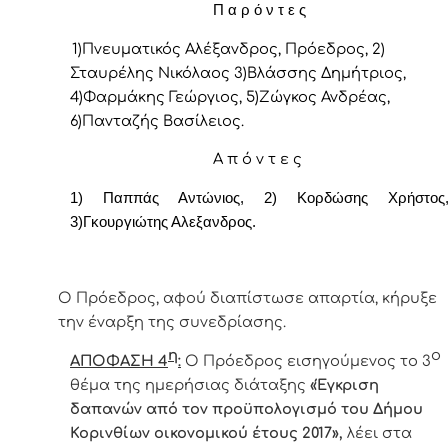
Π α ρ ό ν τ ε ς
1)Πνευματικός Αλέξανδρος, Πρόεδρoς, 2)
Σταυρέλης Νικόλαος 3)Βλάσσης Δημήτριος,
4)Φαρμάκης Γεώργιος, 5)Ζώγκος Ανδρέας,
6)Πανταζής Βασίλειος.
Α π ό ν τ ε ς
1) Παππάς Αντώνιος, 2) Κορδώσης Χρήστος
3)Γκουργιώτης Αλεξανδρος.
Ο Πρόεδρος, αφού διαπίστωσε απαρτία, κήρυξε
την έναρξη της συνεδρίασης.
η
ο
ΑΠΟΦΑΣΗ 4
:
Ο
Πρόεδρος
εισηγούμενος το 3
θέμα της ημερήσιας διάταξης
«
Έγκριση
δαπανών από τον προϋπολογισμό του Δήμου
Κορινθίων οικονομικού έτους 2017»,
λέει στα