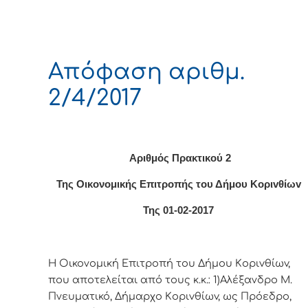
Απόφαση αριθμ.
2/4/2017
Αριθμός Πρακτικού 2
Της Οικονομικής Επιτρoπής τoυ Δήμoυ Κoριvθίωv
Της 01-02-2017
Η Οικονομική Επιτρoπή τoυ Δήμoυ Κoριvθίωv,
πoυ απoτελείται από τoυς κ.κ.: 1)Αλέξανδρο Μ.
Πνευματικό, Δήμαρχo Κoριvθίωv, ως Πρόεδρo,