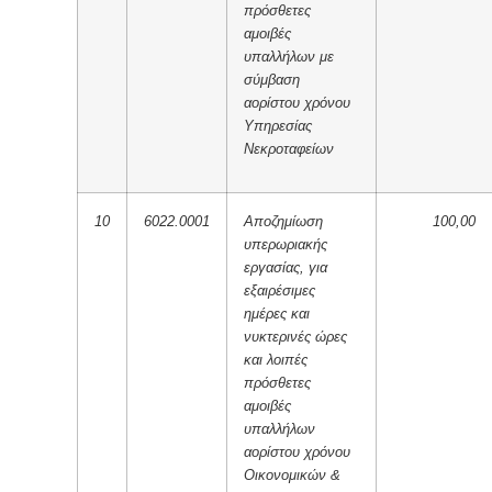
πρόσθετες
αμοιβές
υπαλλήλων με
σύμβαση
αορίστου χρόνου
Υπηρεσίας
Νεκροταφείων
10
6022.0001
Αποζημίωση
100,00
υπερωριακής
εργασίας, για
εξαιρέσιμες
ημέρες και
νυκτερινές ώρες
και λοιπές
πρόσθετες
αμοιβές
υπαλλήλων
αορίστου χρόνου
Οικονομικών &