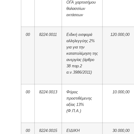
ΟΓΑ χαρτοσήμου
θαλασσίων
εκτάσεων
00
8224.0011
Ειδική εισφορά
120.000,00
αλληλεγγύης 2%
για για την
καταπολέμηση της
ανεργίας (άρθρο
38 παρ.2
α.ν.3986/2011)
00
8224.0013
Φόρος
10.000,00
προστιθέμενης
αξίας 13%
(Φ.Π.Α.)
00
8224.0015
ΕΙΔΙΚΗ
30.000,00