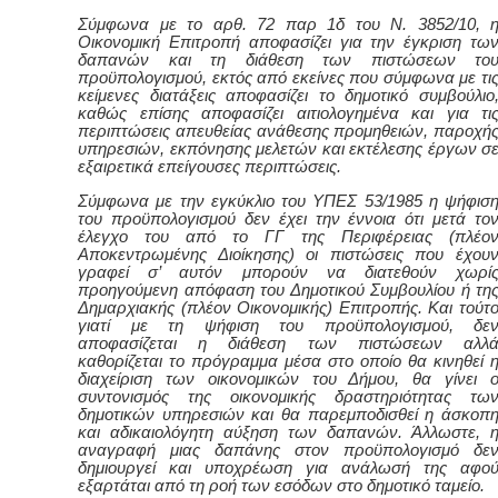
Σύμφωνα με το αρθ. 72 παρ 1δ του Ν. 3852/10, 
Οικονομική Επιτροπή αποφασίζει για την έγκριση τω
δαπανών και τη διάθεση των πιστώσεων το
προϋπολογισμού, εκτός από εκείνες που σύμφωνα με τι
κείμενες διατάξεις αποφασίζει το δημοτικό συμβούλιο
καθώς επίσης αποφασίζει αιτιολογημένα και για τι
περιπτώσεις απευθείας ανάθεσης προμηθειών, παροχή
υπηρεσιών, εκπόνησης μελετών και εκτέλεσης έργων σ
εξαιρετικά επείγουσες περιπτώσεις.
Σύμφωνα με την εγκύκλιο του ΥΠΕΣ 53/1985 η ψήφισ
του προϋπολογισμού δεν έχει την έννοια ότι μετά το
έλεγχο του από το ΓΓ της Περιφέρειας (πλέο
Αποκεντρωμένης Διοίκησης) οι πιστώσεις που έχου
γραφεί σ’ αυτόν μπορούν να διατεθούν χωρί
προηγούμενη απόφαση του Δημοτικού Συμβουλίου ή τη
Δημαρχιακής (πλέον Οικονομικής) Επιτροπής. Και τούτ
γιατί με τη ψήφιση του προϋπολογισμού, δε
αποφασίζεται η διάθεση των πιστώσεων αλλ
καθορίζεται το πρόγραμμα μέσα στο οποίο θα κινηθεί 
διαχείριση των οικονομικών του Δήμου, θα γίνει 
συντονισμός της οικονομικής δραστηριότητας τω
δημοτικών υπηρεσιών και θα παρεμποδισθεί η άσκοπ
και αδικαιολόγητη αύξηση των δαπανών. Άλλωστε, 
αναγραφή μιας δαπάνης στον προϋπολογισμό δε
δημιουργεί και υποχρέωση για ανάλωσή της αφο
εξαρτάται από τη ροή των εσόδων στο δημοτικό ταμείο.