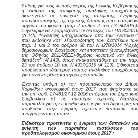
Επίσης γ
ια τους λοιπούς φορείς της Γενικής Κυβέρνηση
η έκδοση της απόφασης ανάληψης υποχρέωση
διενεργείται σε συνέχεια της απόφασης έγκριση
πραγματοποίησης της σχετικής δαπάνης από το αρμόδι
όργανο του φορέα
. (παρ 2 άρθρο 2 του ΠΔ 80/2016)
Συγκεκριμένα εφαρμόζονται οι διατάξεις του ΠΔ 80/201
(Α΄145) “Ανάληψη υποχρεώσεων από τους Διατάκτες
που εκδόθηκε κατ΄ εξουσιοδότηση των διατάξεων τω
παρ. 1 και 2 του άρθρου 68 του Ν.4270/2014 “Αρχέ
δημοσιονομικής διαχείρισης και εποπτείας (ενσωμάτωσ
της Οδηγίας 2011/85ΕΕ)-δημόσιο λογιστικό και άλλε
διατάξεις” (Α’ 143), όπως αντικαταστάθηκε με την παρ
23 του άρθρου 10 του Ν.4337/2015 (Α’ 129). Ειδικότερ
προβλέπεται ιδιαίτερος τρόπος ανάληψης υποχρέωση
για συγκεκριμένες κατηγορίες δαπανών.
Έχοντας υπόψη α)
τον προϋπολογισμό του Δήμο
Κορινθίων οικονομικού έτους 2017,
που ψηφίστηκε μ
τ
ην
υπ΄ αριθ. 27/481/27-12-2016 απ
όφαση
του Δημοτικο
Συμβουλίου
β) τις ανωτέρω σχετικές διατάξει
παρακαλώ για την εύρυθμη λειτουργία του Δήμου μας ν
προβούμε στην έγκριση σχετικών δαπανών πο
αναγράφονται σ’ αυτόν.
Ειδικότερα προτείνεται η έγκριση των δαπανών κα
ψήφιση των παρακάτω πιστώσεων το
προϋπολογισμού οικονομικού έτους 2017 :